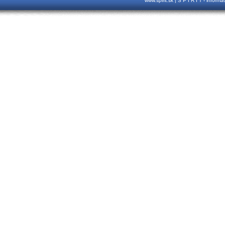
www.spirit.sk | S P I R I T - inform