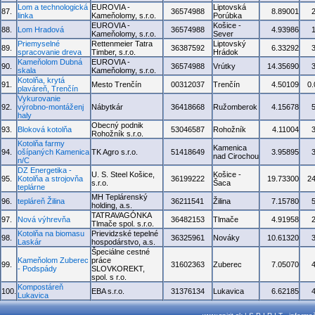
Lom a technologická
EUROVIA -
Liptovská
87.
36574988
8.89001
linka
Kameňolomy, s.r.o.
Porúbka
EUROVIA -
Košice -
88.
Lom Hradová
36574988
4.93986
Kameňolomy, s.r.o.
Sever
Priemyselné
Rettenmeier Tatra
Liptovský
89.
36387592
6.33292
spracovanie dreva
Timber, s.r.o.
Hrádok
Kameňolom Dubná
EUROVIA -
90.
36574988
Vrútky
14.35690
skala
Kameňolomy, s.r.o.
Kotolňa, krytá
91.
Mesto Trenčín
00312037
Trenčín
4.50109
0
plaváreň, Trenčín
Vykurovanie
92.
výrobno-montáženj
Nábytkár
36418668
Ružomberok
4.15678
haly
Obecný podnik
93.
Bloková kotolňa
53046587
Rohožník
4.11004
Rohožník s.r.o.
Kotolňa farmy
Kamenica
94.
ošípaných Kamenica
TK Agro s.r.o.
51418649
3.95895
nad Cirochou
n/C
DZ Energetika -
U. S. Steel Košice,
Košice -
95.
Kotolňa a strojovňa
36199222
19.73300
2
s.r.o.
Šaca
teplárne
MH Teplárenský
96.
tepláreň Žilina
36211541
Žilina
7.15780
holding, a.s.
TATRAVAGÓNKA
97.
Nová výhrevňa
36482153
Tlmače
4.91958
Tlmače spol. s.r.o.
Kotolňa na biomasu
Prievidzské tepelné
98.
36325961
Nováky
10.61320
Laskár
hospodárstvo, a.s.
Špeciálne cestné
Kameňolom Zuberec
práce
99.
31602363
Zuberec
7.05070
- Podspády
SLOVKOREKT,
spol. s r.o.
Kompostáreň
100.
EBA s.r.o.
31376134
Lukavica
6.62185
Lukavica