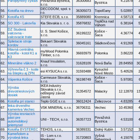
55.
Paroplynový cyklus
Považská Bystrica,
36300683
4.21878
Bystrica
s.r.o.
DECODOM, spol. s
56.
Kotolňa na drevo
36305073
Topoľčany
5.02897
r.o.
57.
Kotolňa K5
STEFE ECB, s.r.o.
35889080
Kremnica
4.58713
Teplička nad
58.
SO 300 - Lakovňa
Kia Slovakia s. r. o.
35876832
6.38164
Váhom
DZ Studená
U. S. Steel Košice,
Košice -
59.
valcovna -
36199222
4.36774
s.r.o.
Šaca
valcovacie trate
Splietacie stroje
Bekaert Slovakia
60.
36045161
Sládkovičovo
4.91269
kordov
s.r.o.
Hlavná centrálna
myWood Polomka
61.
kotolňa - kotol K1 a
36693979
Polomka
3.86220
Timber, s.r.o.
K3
Knauf Insulation,
62.
Minerálne vlákno 2
31628109
Nová Baňa
28.84950
3
s.r.o.
Výhrevňa č.3 - kotle
Kysucké
63.
esi KYSUCA s.r.o.
31593488
5.40526
na štiepku aj ZPN
Nové Mesto
Carmeuse Slovakia,
Košice -
64.
Vápenka Košice
36198749
5.97081
s.r.o.
Šaca
IKEA Industry
Výroba
Slovakia s.r.o.,
65.
drevotrieskových
31354572
Malacky
12.12870
1
odštepný závod
dosiek
Jasná
66.
Kotolňa pri stanici
Teplo GGE s.r.o.
36012424
Želiezovce
4.83285
linka drveného
67.
VSK MINERAL s.r.o.
36706311
Vechec
10.45360
kameniva Vechec
Výroba tesniacich
pást pre
Považská
68.
UNI - TECH, s.r.o.
36357723
4.53100
automobilový
Bystrica
priemysel
69.
Kotolňa BYSTEREC
TEHOS, s.r.o.,
36389331
Dolný Kubín
3.57152
Kameňolom a
IS - Lom s.r.o.
Vyšná
70.
výrobná linka
31720803
4.15076
Maglovec
Šebastová