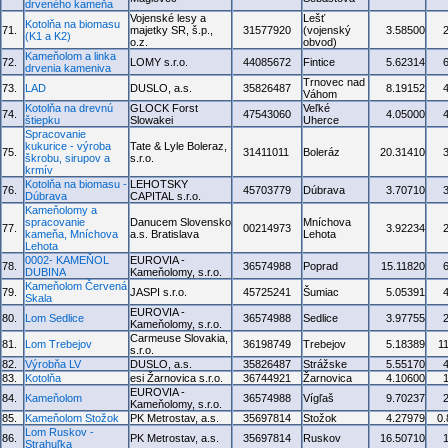
drveného kameňa
Vojenské lesy a
Lešť
Kotolňa na biomasu
71.
majetky SR, š.p.,
31577920
(vojenský
3.58500
(K1 a K2)
o.z.
obvod)
Kameňolom a linka
72.
LOMY s.r.o.
44085672
Fintice
5.62314
drvenia kameniva
Trnovec nad
73.
LAD
DUSLO, a.s.
35826487
8.19152
Váhom
Kotolňa na drevnú
GLOCK Forst
Veľké
74.
47543060
4.05000
štiepku
Slowakei
Uherce
Spracovanie
kukurice - výroba
Tate & Lyle Boleraz,
75.
31411011
Boleráz
20.31410
škrobu, sirupov a
s.r.o.
krmív
Kotolňa na biomasu -
LEHOTSKY
76.
45703779
Dúbrava
3.70710
Dúbrava
CAPITAL s.r.o.
Kameňolomy a
spracovanie
Danucem Slovensko
Mníchova
77.
00214973
3.92234
kameňa, Mníchova
a.s. Bratislava
Lehota
Lehota
0002- KAMEŇOL
EUROVIA -
78.
36574988
Poprad
15.11820
DUBINA
Kameňolomy, s.r.o.
Kameňolom Červená
79.
JASPI s.r.o.
45725241
Šumiac
5.05391
Skala
EUROVIA -
80.
Lom Sedlice
36574988
Sedlice
3.97755
Kameňolomy, s.r.o.
Carmeuse Slovakia,
81.
Lom Trebejov
36198749
Trebejov
5.18389
1
s.r.o.
82.
Výrobňa LV
DUSLO, a.s.
35826487
Strážske
5.55170
83.
Kotolňa
esi Žarnovica s.r.o.
36744921
Žarnovica
4.10600
EUROVIA -
84.
Kameňolom
36574988
Vígľaš
9.70237
Kameňolomy, s.r.o.
85.
Kameňolom Stožok
PK Metrostav, a.s.
35697814
Stožok
4.27979
0
Lom Ruskov -
86.
PK Metrostav, a.s.
35697814
Ruskov
16.50710
Strahuľka