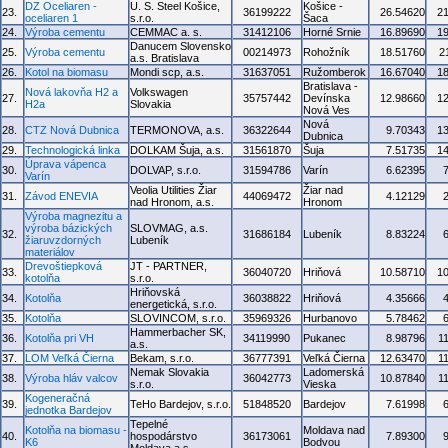
DZ Oceliaren -
U. S. Steel Košice,
Košice -
23.
36199222
26.54620
2
oceliaren 1
s.r.o.
Šaca
24.
Výroba cementu
CEMMAC a. s.
31412106
Horné Srnie
16.89690
1
Danucem Slovensko
25.
Výroba cementu
00214973
Rohožník
18.51760
2
a.s. Bratislava
26.
Kotol na biomasu
Mondi scp, a.s.
31637051
Ružomberok
16.67040
1
Bratislava -
Nová lakovňa H2 a
Volkswagen
27.
35757442
Devínska
12.98660
1
H2a
Slovakia
Nová Ves
Nová
28.
CTZ Nová Dubnica
TERMONOVA, a.s.
36322644
9.70343
1
Dubnica
29.
Technologická linka
DOLKAM Šuja, a.s.
31561870
Šuja
7.51735
1
Úprava vápenca
30.
DOLVAP, s.r.o.
31594786
Varín
6.62395
Varín
Veolia Utilities Žiar
Žiar nad
31.
Závod ENEVIA
44069472
4.12129
nad Hronom, a.s.
Hronom
Výroba magnezitu a
výroba bázických
SLOVMAG, a.s.
32.
31686184
Lubeník
8.83224
žiaruvzdorných
Lubeník
materiálov
Drevoštiepková
JT - PARTNER,
33.
36040720
Hriňová
10.58710
1
kotolňa
s.r.o.
Hriňovská
34.
Kotolňa
36038822
Hriňová
4.35666
energetická, s.r.o.
35.
Kotolňa
SLOVINCOM, s.r.o.
35969326
Hurbanovo
5.78462
Hammerbacher SK,
36.
Kotolňa pri VH
34119990
Pukanec
8.98796
1
a.s.
37.
LOM Veľká Čierna
Bekam, s.r.o.
36777391
Veľká Čierna
12.63470
1
Nemak Slovakia
Ladomerská
38.
Výroba hláv valcov
36042773
10.87840
1
s.r.o.
Vieska
Kogeneračná
39.
TeHo Bardejov, s.r.o.
51848520
Bardejov
7.61998
jednotka Bardejov
Tepelné
Kotolňa na biomasu -
Moldava nad
40.
hospodárstvo
36173061
7.89300
K6
Bodvou