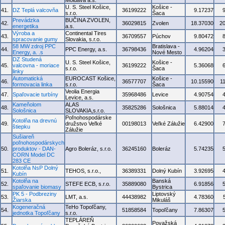
Moldava a.s.
U. S. Steel Košice,
Košice -
41.
DZ Teplá valcovňa
36199222
9.17237
s.r.o.
Šaca
Prevádzka
BUČINA ZVOLEN,
42.
36029815
Zvolen
18.37030
2
energetika
a.s.
Výroba a
Continental Tires
43.
36709557
Púchov
9.80472
spracovanie gumy
Slovakia, s.r.o.
58 MW zdroj PPC
Bratislava -
44.
PPC Energy, a.s.
36798436
4.96204
Energy, a. .s
Nové Mesto
DZ Studená
U. S. Steel Košice,
Košice -
45.
valcovna - moriace
36199222
5.36068
s.r.o.
Šaca
linky
Automatická
EUROCAST Košice,
Košice -
46.
36577707
10.15590
1
formovacia linka
s.r.o.
Šaca
Veolia Energia
47.
Spaľovacie turbíny
35968486
Levice
4.90754
Levice, a.s.
Kameňolom
ALAS
48.
35825286
Sološnica
5.88014
Sološnica
SLOVAKIA,s.r.o.
Poľnohospodárske
Kotolňa na drevnú
49.
družstvo Veľké
00198013
Veľké Zálužie
6.42900
štiepku
Zálužie
Sušiareň
poľnohospodárskych
50.
produktov - DAN-
Agro Boleráz, s.r.o.
36245160
Boleráz
5.74235
CORN Model DC
283 CE
Kotolňa NsP Dolný
51.
TEHOS, s.r.o.,
36389331
Dolný Kubín
3.92695
Kubín
Kotolňa na
Banská
52.
STEFE ECB, s.r.o.
35889080
6.91856
spaľovanie biomasy
Bystrica
PK 5 - Podbreziny
Liptovský
53.
LMT, a.s.
44438982
4.78360
Žiarska
Mikuláš
Kogeneračná
TeHo Topoľčany,
54.
51858584
Topoľčany
7.86307
jednotka Topoľčany
s.r.o.
TEPLÁREŇ
Považská