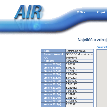
O Nás
Projekt
Najväčšie zdro
Zrušiť in
Zdroj
Kotolňa na drevo
Prevádzkovateľ
DECODOM, spol. s r.o.
IČO
36305073
Kataster
Topoľčany
emisie 2024(t)
5.02897
emisie 2023(t)
5.06032
emisie 2022(t)
5.126957
emisie 2021(t)
5.824056
emisie 2020(t)
5.072203
emisie 2019(t)
7.068525
emisie 2018(t)
8.510197
emisie 2017(t)
8.161582
emisie 2016(t)
8.296465
emisie 2015(t)
7.16967
emisie 2014(t)
9.025793
emisie 2013(t)
7.754035
emisie 2012(t)
7.176321