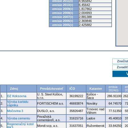
emisie 2011(t)
4.965842
emisie 2010(t)
6.45642
emisie 2009(t)
1.817862
emisie 2008(t)
2.004993
emisie 2007(t)
2.881388
emisie 2006(t)
2.369846
emisie 2005(t)
2.425882
Znečisť
Zoradiť
emisia
em
Zdroj
Prevádzkovateľ
IČO
Kataster
2024(t)
20
U. S. Steel Košice,
Košice -
1.
DZ Koksovna
36199222
286.91100
262
s.r.o.
Šaca
Výroba karbidu
2.
FORTISCHEM a.s.
46693874
Nováky
64.74570
7
vápnika
Trnovec nad
3.
Močovina 3
DUSLO, a.s.
35826487
77.51350
5
Váhom
Považská
4.
Výroba cementu
31615716
Ladce
45.40810
3
cementáreň, a.s.
Regeneračný kotol
5.
Mondi scp, a.s.
31637051
Ružomberok
33.84250
2
RK3