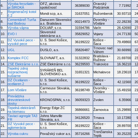
Výroba ferozliatin -
OFZ, akciová
Oravský
6.
36389030
7.71992
pr.ŠIROKÁ
spoločnosť
Podzámok
Regeneračný kotol
7.
Mondi scp, a.s.
31637051
Ružomberok
30.93710
2
č.2
Cementáreň Turňa
Danucem Slovensko
Dvorníky -
8.
00214973
22.28230
3
nad Bodvou
a.s. Bratislava
Včeláre
9.
Výroba vápna
DOLVAP, s.r.o.
31594786
Varín
26.42690
2
Slovenské
10.
EVO I
35829052
Vojany
24.77130
5
elektrárne a.s.
DZ Vysoké pece -
U. S. Steel Košice,
Košice -
11.
36199222
79.49860
6
vysoké pece
s.r.o.
Šaca
Trnovec nad
12.
UGL
DUSLO, a.s.
35826487
30.66990
2
Váhom
Bratislava -
13.
Komplex FCC
SLOVNAFT, a.s.
31322832
21.69700
2
Ružinov
14.
ZSE Elektrárne s.r.o.
ZSE Elektrárne s.r.o.
36239593
Trakovice
16.36210
1
Tepelný zdroj
SYRÁREŇ BEL
15.
rozprachovej
31651321
Michalovce
18.23610
1
SLOVENSKO a.s.
sušiarne
DZ Oceliaren -
U. S. Steel Košice,
Košice -
16.
36199222
42.11560
2
oceliaren 2
s.r.o.
Šaca
Carmeuse Slovakia,
Dvorníky -
17.
Lom Včeláre
36198749
15.49150
2
s.r.o.
Včeláre
Prevádzka
18.
drevotrieskové
KRONOSPAN, s.r.o.
36059323
Zvolen
6.35966
1
dosky
Tepelná elektráreň
Energy Edge ZC
19.
36866661
Žarnovica
15.29890
1
na biomasu
s.r.o.
Taviaci agregát TA3
Johns Manville
20.
34126520
Trnava
10.17280
FR
Slovakia, a.s.
DZ Vysoké pece -
U. S. Steel Košice,
Košice -
21.
36199222
28.89700
5
aglomerácia
s.r.o.
Šaca
Trenčianska
22.
Výroba cukru
Považský cukor a.s.
35716266
30.25220
2
Teplá