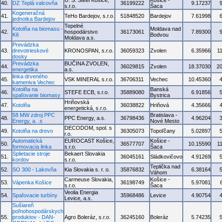
U. S. Steel Košice,
Košice -
40.
DZ Teplá valcovňa
36199222
9.17237
s.r.o.
Šaca
Kogeneračná
41.
TeHo Bardejov, s.r.o.
51848520
Bardejov
7.61998
jednotka Bardejov
Tepelné
Kotolňa na biomasu -
Moldava nad
42.
hospodárstvo
36173061
7.89300
K6
Bodvou
Moldava a.s.
Prevádzka
43.
drevotrieskové
KRONOSPAN, s.r.o.
36059323
Zvolen
6.35966
1
dosky
Prevádzka
BUČINA ZVOLEN,
44.
36029815
Zvolen
18.37030
2
energetika
a.s.
linka drveného
45.
VSK MINERAL s.r.o.
36706311
Vechec
10.45360
kameniva Vechec
Kotolňa na
Banská
46.
STEFE ECB, s.r.o.
35889080
6.91856
spaľovanie biomasy
Bystrica
Hriňovská
47.
Kotolňa
36038822
Hriňová
4.35666
energetická, s.r.o.
58 MW zdroj PPC
Bratislava -
48.
PPC Energy, a.s.
36798436
4.96204
Energy, a. .s
Nové Mesto
DECODOM, spol. s
49.
Kotolňa na drevo
36305073
Topoľčany
5.02897
r.o.
Automatická
EUROCAST Košice,
Košice -
50.
36577707
10.15590
1
formovacia linka
s.r.o.
Šaca
Splietacie stroje
Bekaert Slovakia
51.
36045161
Sládkovičovo
4.91269
kordov
s.r.o.
Teplička nad
52.
SO 300 - Lakovňa
Kia Slovakia s. r. o.
35876832
6.38164
Váhom
Carmeuse Slovakia,
Košice -
53.
Vápenka Košice
36198749
5.97081
s.r.o.
Šaca
Veolia Energia
54.
Spaľovacie turbíny
35968486
Levice
4.90754
Levice, a.s.
Sušiareň
poľnohospodárskych
55.
produktov - DAN-
Agro Boleráz, s.r.o.
36245160
Boleráz
5.74235