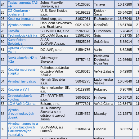
Taviaci agregát TA3
Johns Manville
24.
34126520
Trnava
10.17280
FR
Slovakia, a.s.
DZ Oceliaren -
U. S. Steel Košice,
Košice -
25.
36199222
26.54620
2
oceliaren 1
s.r.o.
Šaca
26.
Kotol na biomasu
Mondi scp, a.s.
31637051
Ružomberok
16.67040
1
Danucem Slovensko
27.
Výroba cementu
00214973
Rohožník
18.51760
2
a.s. Bratislava
28.
Kotolňa
SLOVINCOM, s.r.o.
35969326
Hurbanovo
5.78462
29.
Technologická linka
DOLKAM Šuja, a.s.
31561870
Šuja
7.51735
1
Kameňolom
ALAS
30.
35825286
Sološnica
5.88014
Sološnica
SLOVAKIA,s.r.o.
Úprava vápenca
31.
DOLVAP, s.r.o.
31594786
Varín
6.62395
Varín
Bratislava -
Nová lakovňa H2 a
Volkswagen
32.
35757442
Devínska
12.98660
1
H2a
Slovakia
Nová Ves
Poľnohospodárske
Kotolňa na drevnú
33.
družstvo Veľké
00198013
Veľké Zálužie
6.42900
štiepku
Zálužie
Nemak Slovakia
Ladomerská
34.
Výroba hláv valcov
36042773
10.87840
1
s.r.o.
Vieska
Hammerbacher SK,
35.
Kotolňa pri VH
34119990
Pukanec
8.98796
1
a.s.
Drevoštiepková
JT - PARTNER,
36.
36040720
Hriňová
10.58710
1
kotolňa
s.r.o.
37.
LOM Veľká Čierna
Bekam, s.r.o.
36777391
Veľká Čierna
12.63470
1
IKEA Industry
Výroba
Slovakia s.r.o.,
38.
drevotrieskových
31354572
Malacky
12.12870
1
odštepný závod
dosiek
Jasná
Výroba magnezitu a
výroba bázických
SLOVMAG, a.s.
39.
31686184
Lubeník
8.83224
žiaruvzdorných
Lubeník
materiálov