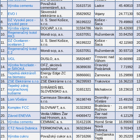
Považská
6.
Výroba cementu
31615716
Ladce
45.40810
3
cementáreň, a.s.
Slovenské
7.
EVO I
35829052
Vojany
24.77130
5
elektrárne a.s.
DZ Vysoké pece -
U. S. Steel Košice,
Košice -
8.
36199222
79.49860
6
vysoké pece
s.r.o.
Šaca
9.
Výroba vápna
DOLVAP, s.r.o.
31594786
Varín
26.42690
2
Regeneračný kotol
10.
Mondi scp, a.s.
31637051
Ružomberok
33.84250
2
RK3
DZ Oceliaren -
U. S. Steel Košice,
Košice -
11.
36199222
42.11560
2
oceliaren 2
s.r.o.
Šaca
Regeneračný kotol
12.
Mondi scp, a.s.
31637051
Ružomberok
30.93710
2
č.2
Trnovec nad
13.
UGL
DUSLO, a.s.
35826487
30.66990
2
Váhom
Výroba ferozliatin -
OFZ, akciová
Oravský
14.
36389030
7.71992
pr.ŠIROKÁ
spoločnosť
Podzámok
Tepelná elektráreň
Energy Edge ZC
15.
36866661
Žarnovica
15.29890
1
na biomasu
s.r.o.
16.
ZSE Elektrárne s.r.o.
ZSE Elektrárne s.r.o.
36239593
Trakovice
16.36210
1
Tepelný zdroj
SYRÁREŇ BEL
17.
rozprachovej
31651321
Michalovce
18.23610
1
SLOVENSKO a.s.
sušiarne
Carmeuse Slovakia,
Dvorníky -
18.
Lom Včeláre
36198749
15.49150
2
s.r.o.
Včeláre
Bratislava -
19.
Komplex FCC
SLOVNAFT, a.s.
31322832
21.69700
2
Ružinov
Veolia Utilities Žiar
Žiar nad
20.
Závod ENEVIA
44069472
4.12129
nad Hronom, a.s.
Hronom
21.
Výroba cementu
CEMMAC a. s.
31412106
Horné Srnie
16.89690
1
Nová
22.
CTZ Nová Dubnica
TERMONOVA, a.s.
36322644
9.70343
1
Dubnica
Trenčianska
23.
Výroba cukru
Považský cukor a.s.
35716266
30.25220
2
Teplá