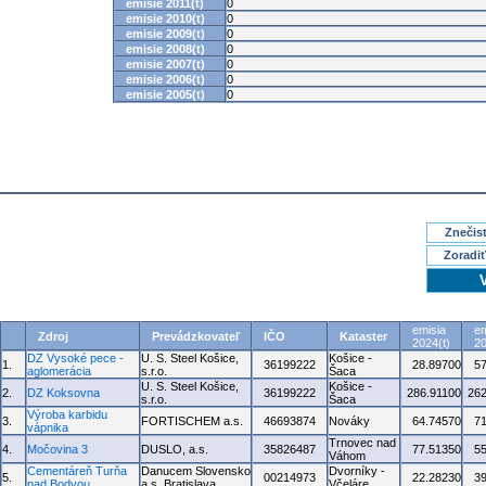
emisie 2011(t)
0
emisie 2010(t)
0
emisie 2009(t)
0
emisie 2008(t)
0
emisie 2007(t)
0
emisie 2006(t)
0
emisie 2005(t)
0
Znečisť
Zoradiť
emisia
em
Zdroj
Prevádzkovateľ
IČO
Kataster
2024(t)
20
DZ Vysoké pece -
U. S. Steel Košice,
Košice -
1.
36199222
28.89700
5
aglomerácia
s.r.o.
Šaca
U. S. Steel Košice,
Košice -
2.
DZ Koksovna
36199222
286.91100
262
s.r.o.
Šaca
Výroba karbidu
3.
FORTISCHEM a.s.
46693874
Nováky
64.74570
7
vápnika
Trnovec nad
4.
Močovina 3
DUSLO, a.s.
35826487
77.51350
5
Váhom
Cementáreň Turňa
Danucem Slovensko
Dvorníky -
5.
00214973
22.28230
3
nad Bodvou
a.s. Bratislava
Včeláre