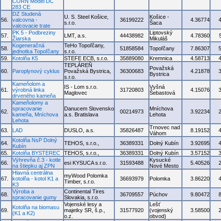
CORN Model DC
283 CE
DZ Studená
U. S. Steel Košice,
Košice -
56.
valcovna -
36199222
4.36774
s.r.o.
Šaca
valcovacie trate
PK 5 - Podbreziny
Liptovský
57.
LMT, a.s.
44438982
4.78360
Žiarska
Mikuláš
Kogeneračná
TeHo Topoľčany,
58.
51858584
Topoľčany
7.86307
jednotka Topoľčany
s.r.o.
59.
Kotolňa K5
STEFE ECB, s.r.o.
35889080
Kremnica
4.58713
TEPLÁREŇ
Považská
60.
Paroplynový cyklus
Považská Bystrica,
36300683
4.21878
Bystrica
s.r.o.
Kameňolom a
IS - Lom s.r.o.
Vyšná
61.
výrobná linka
31720803
4.15076
Maglovec
Šebastová
drveného kameňa
Kameňolomy a
spracovanie
Danucem Slovensko
Mníchova
62.
00214973
3.92234
kameňa, Mníchova
a.s. Bratislava
Lehota
Lehota
Trnovec nad
63.
LAD
DUSLO, a.s.
35826487
8.19152
Váhom
Kotolňa NsP Dolný
64.
TEHOS, s.r.o.,
36389331
Dolný Kubín
3.92695
Kubín
65.
Kotolňa BYSTEREC
TEHOS, s.r.o.,
36389331
Dolný Kubín
3.57152
Výhrevňa č.3 - kotle
Kysucké
66.
esi KYSUCA s.r.o.
31593488
5.40526
na štiepku aj ZPN
Nové Mesto
Hlavná centrálna
myWood Polomka
67.
kotolňa - kotol K1 a
36693979
Polomka
3.86220
Timber, s.r.o.
K3
Výroba a
Continental Tires
68.
36709557
Púchov
9.80472
spracovanie gumy
Slovakia, s.r.o.
Vojenské lesy a
Lešť
Kotolňa na biomasu
69.
majetky SR, š.p.,
31577920
(vojenský
3.58500
(K1 a K2)
o.z.
obvod)