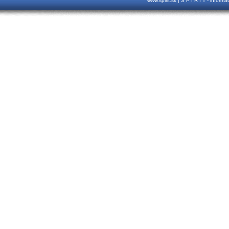
www.spirit.sk | S P I R I T - inform