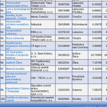
Priemyselné
Rettenmeier Tatra
Liptovský
88.
36387592
6.33292
spracovanie dreva
Timber, s.r.o.
Hrádok
Lom a technologická
EUROVIA -
Liptovská
89.
36574988
8.89001
linka
Kameňolomy, s.r.o.
Porúbka
Kotolňa, krytá
90.
Mesto Trenčín
00312037
Trenčín
4.50109
0
plaváreň, Trenčín
Vykurovanie
91.
výrobno-montáženj
Nábytkár
36418668
Ružomberok
4.15678
haly
Kompostáreň
92.
EBA s.r.o.
31376134
Lukavica
6.62185
Lukavica
TATRAVAGÓNKA
93.
Nová výhrevňa
36482153
Tlmače
4.91958
Tlmače spol. s.r.o.
Kotolňa farmy
Kamenica
94.
ošípaných Kamenica
TK Agro s.r.o.
51418649
3.95895
nad Cirochou
n/C
DZ Energetika -
U. S. Steel Košice,
Košice -
95.
Kotolňa a strojovňa
36199222
19.73300
2
s.r.o.
Šaca
teplárne
MH Teplárenský
96.
tepláreň Žilina
36211541
Žilina
7.15780
holding, a.s.
Obecný podnik
97.
Bloková kotolňa
53046587
Rohožník
4.11004
Rohožník s.r.o.
Výroba tesniacich
pást pre
Považská
98.
UNI - TECH, s.r.o.
36357723
4.53100
automobilový
Bystrica
priemysel
Špeciálne cestné
Kameňolom Zuberec
práce
99.
31602363
Zuberec
7.05070
- Podspády
SLOVKOREKT,
spol. s r.o.
Kotolňa na biomasu
Prievidzské tepelné
100.
36325961
Nováky
10.61320
Laskár
hospodárstvo, a.s.