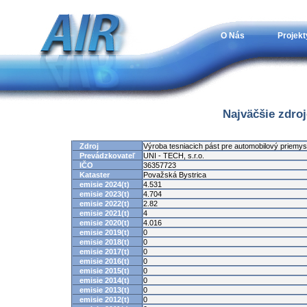
O Nás
Projekt
Najväčšie zdro
Zdroj
Výroba tesniacich pást pre automobilový priemys
Prevádzkovateľ
UNI - TECH, s.r.o.
IČO
36357723
Kataster
Považská Bystrica
emisie 2024(t)
4.531
emisie 2023(t)
4.704
emisie 2022(t)
2.82
emisie 2021(t)
4
emisie 2020(t)
4.016
emisie 2019(t)
0
emisie 2018(t)
0
emisie 2017(t)
0
emisie 2016(t)
0
emisie 2015(t)
0
emisie 2014(t)
0
emisie 2013(t)
0
emisie 2012(t)
0