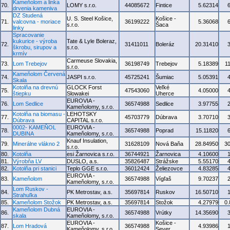
Kameňolom a linka
70.
LOMY s.r.o.
44085672
Fintice
5.62314
drvenia kameniva
DZ Studená
U. S. Steel Košice,
Košice -
71.
valcovna - moriace
36199222
5.36068
s.r.o.
Šaca
linky
Spracovanie
kukurice - výroba
Tate & Lyle Boleraz,
72.
31411011
Boleráz
20.31410
škrobu, sirupov a
s.r.o.
krmív
Carmeuse Slovakia,
73.
Lom Trebejov
36198749
Trebejov
5.18389
1
s.r.o.
Kameňolom Červená
74.
JASPI s.r.o.
45725241
Šumiac
5.05391
Skala
Kotolňa na drevnú
GLOCK Forst
Veľké
75.
47543060
4.05000
štiepku
Slowakei
Uherce
EUROVIA -
76.
Lom Sedlice
36574988
Sedlice
3.97755
Kameňolomy, s.r.o.
Kotolňa na biomasu -
LEHOTSKY
77.
45703779
Dúbrava
3.70710
Dúbrava
CAPITAL s.r.o.
0002- KAMEŇOL
EUROVIA -
78.
36574988
Poprad
15.11820
DUBINA
Kameňolomy, s.r.o.
Knauf Insulation,
79.
Minerálne vlákno 2
31628109
Nová Baňa
28.84950
3
s.r.o.
80.
Kotolňa
esi Žarnovica s.r.o.
36744921
Žarnovica
4.10600
81.
Výrobňa LV
DUSLO, a.s.
35826487
Strážske
5.55170
82.
Kotolňa pri stanici
Teplo GGE s.r.o.
36012424
Želiezovce
4.83285
EUROVIA -
83.
Kameňolom
36574988
Vígľaš
9.70237
Kameňolomy, s.r.o.
Lom Ruskov -
84.
PK Metrostav, a.s.
35697814
Ruskov
16.50710
Strahuľka
85.
Kameňolom Stožok
PK Metrostav, a.s.
35697814
Stožok
4.27979
0
Kameňolom Dubná
EUROVIA -
86.
36574988
Vrútky
14.35690
skala
Kameňolomy, s.r.o.
EUROVIA -
Košice -
87.
Lom Hradová
36574988
4.93986
Kameňolomy, s.r.o.
Sever