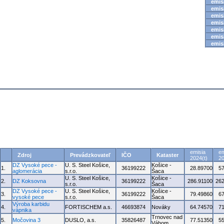
emisi
emisi
emisi
emisi
emisi
emisi
emisi
emisia
em
Zdroj
Prevádzkovateľ
IČO
Kataster
2024(t)
20
DZ Vysoké pece -
U. S. Steel Košice,
Košice -
1.
36199222
28.89700
5
aglomerácia
s.r.o.
Šaca
U. S. Steel Košice,
Košice -
2.
DZ Koksovna
36199222
286.91100
262
s.r.o.
Šaca
DZ Vysoké pece -
U. S. Steel Košice,
Košice -
3.
36199222
79.49860
6
vysoké pece
s.r.o.
Šaca
Výroba karbidu
4.
FORTISCHEM a.s.
46693874
Nováky
64.74570
7
vápnika
Trnovec nad
5.
Močovina 3
DUSLO, a.s.
35826487
77.51350
5
Váhom