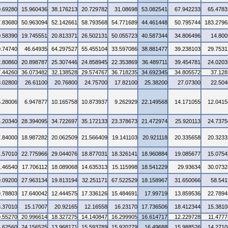
0.69280
15.960436
38.176213
20.729782
31.08698
53.082541
67.942233
65.4783
7.83680
50.963094
52.142661
58.793568
54.771689
44.461448
50.795744
183.2796
0.58390
19.745551
20.813371
26.502131
50.055723
40.587344
34.806496
14.800
0.74740
46.64935
64.297527
55.455104
33.597086
38.881477
39.238103
29.7531
2.80860
20.898787
25.307446
24.858945
22.353869
36.489711
39.454781
24.0203
7.44260
36.073482
32.138528
29.574767
36.718235
34.692345
34.805572
37.128
3.02800
26.61100
20.76800
24.75700
17.82100
25.38200
27.07300
22.504
6.28006
6.947877
10.165758
10.873937
9.262929
22.149568
14.171055
12.0415
4.20340
28.394095
34.722697
35.172133
23.378673
21.472974
25.920113
24.7375
7.84000
18.987282
20.062509
21.566409
19.141103
20.921118
20.335658
20.3233
1.57010
22.775966
29.044076
18.877031
18.326141
18.960884
19.085677
15.0754
1.46540
17.706112
18.089068
14.635313
15.115998
18.541229
29.93634
30.0732
9.09200
27.963134
19.813194
32.251171
67.522529
18.158967
31.650066
58.541
9.78803
17.640042
12.444575
17.336126
15.484691
17.99719
13.859536
22.7894
3.37010
15.17007
20.92165
12.16558
16.23170
17.736506
18.412344
15.3810
9.55270
20.996614
18.327275
14.140847
16.299905
16.614717
12.229728
11.4777
4.62560
24.156525
13.968171
15.593789
15.920279
16.49688
15.988526
14.2710