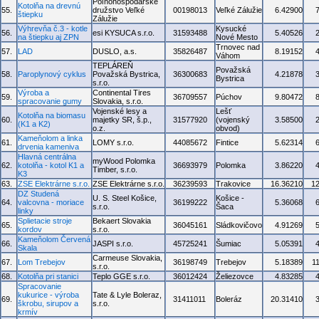
Poľnohospodárske
Kotolňa na drevnú
55.
družstvo Veľké
00198013
Veľké Zálužie
6.42900
štiepku
Zálužie
Výhrevňa č.3 - kotle
Kysucké
56.
esi KYSUCA s.r.o.
31593488
5.40526
na štiepku aj ZPN
Nové Mesto
Trnovec nad
57.
LAD
DUSLO, a.s.
35826487
8.19152
Váhom
TEPLÁREŇ
Považská
58.
Paroplynový cyklus
Považská Bystrica,
36300683
4.21878
Bystrica
s.r.o.
Výroba a
Continental Tires
59.
36709557
Púchov
9.80472
spracovanie gumy
Slovakia, s.r.o.
Vojenské lesy a
Lešť
Kotolňa na biomasu
60.
majetky SR, š.p.,
31577920
(vojenský
3.58500
(K1 a K2)
o.z.
obvod)
Kameňolom a linka
61.
LOMY s.r.o.
44085672
Fintice
5.62314
drvenia kameniva
Hlavná centrálna
myWood Polomka
62.
kotolňa - kotol K1 a
36693979
Polomka
3.86220
Timber, s.r.o.
K3
63.
ZSE Elektrárne s.r.o.
ZSE Elektrárne s.r.o.
36239593
Trakovice
16.36210
1
DZ Studená
U. S. Steel Košice,
Košice -
64.
valcovna - moriace
36199222
5.36068
s.r.o.
Šaca
linky
Splietacie stroje
Bekaert Slovakia
65.
36045161
Sládkovičovo
4.91269
kordov
s.r.o.
Kameňolom Červená
66.
JASPI s.r.o.
45725241
Šumiac
5.05391
Skala
Carmeuse Slovakia,
67.
Lom Trebejov
36198749
Trebejov
5.18389
1
s.r.o.
68.
Kotolňa pri stanici
Teplo GGE s.r.o.
36012424
Želiezovce
4.83285
Spracovanie
kukurice - výroba
Tate & Lyle Boleraz,
69.
31411011
Boleráz
20.31410
škrobu, sirupov a
s.r.o.
krmív