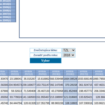
e 2011(t)
e 2010(t)
e 2009(t)
e 2008(t)
e 2007(t)
e 2006(t)
e 2005(t)
Znečisťujúca látka:
Zoradiť podľa roku:
isia
emisia
emisia
emisia
emisia
emisia
emisia
emisia
23(t)
2022(t)
2021(t)
2020(t)
2019(t)
2018(t)
2017(t)
2016(t)
7.83470
23.188041
35.015267
15.616862
566.539498
1664.08528
1933.606149
1890.7950
.56300
234.954573
239.100677
153.751147
392.147045
370.28158
361.924715
437.4631
7.67900
59.32613
71.549408
26.467133
43.276958
181.452469
198.457772
206.3346
1.65550
93.778024
141.160593
151.955467
213.188997
121.018683
133.825421
128.366
5.45740
84.444794
120.61328
117.351799
88.965159
108.10803
107.330016
103.8621