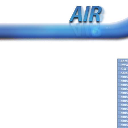
Zdro
Prev
IČO
Kata
emisi
emisi
emisi
emisi
emisi
emisi
emisi
emisi
emisi
emisi
emisi
emisi
emisi