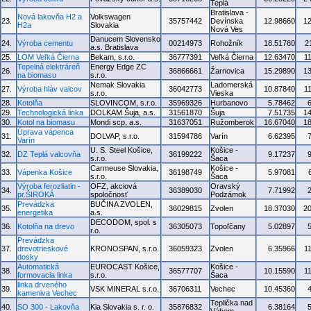
Teplá
Bratislava -
Nová lakovňa H2 a
Volkswagen
23.
35757442
Devínska
12.98660
1
H2a
Slovakia
Nová Ves
Danucem Slovensko
24.
Výroba cementu
00214973
Rohožník
18.51760
2
a.s. Bratislava
25.
LOM Veľká Čierna
Bekam, s.r.o.
36777391
Veľká Čierna
12.63470
1
Tepelná elektráreň
Energy Edge ZC
26.
36866661
Žarnovica
15.29890
1
na biomasu
s.r.o.
Nemak Slovakia
Ladomerská
27.
Výroba hláv valcov
36042773
10.87840
1
s.r.o.
Vieska
28.
Kotolňa
SLOVINCOM, s.r.o.
35969326
Hurbanovo
5.78462
29.
Technologická linka
DOLKAM Šuja, a.s.
31561870
Šuja
7.51735
1
30.
Kotol na biomasu
Mondi scp, a.s.
31637051
Ružomberok
16.67040
1
Úprava vápenca
31.
DOLVAP, s.r.o.
31594786
Varín
6.62395
Varín
U. S. Steel Košice,
Košice -
32.
DZ Teplá valcovňa
36199222
9.17237
s.r.o.
Šaca
Carmeuse Slovakia,
Košice -
33.
Vápenka Košice
36198749
5.97081
s.r.o.
Šaca
Výroba ferozliatin -
OFZ, akciová
Oravský
34.
36389030
7.71992
pr.ŠIROKÁ
spoločnosť
Podzámok
Prevádzka
BUČINA ZVOLEN,
35.
36029815
Zvolen
18.37030
2
energetika
a.s.
DECODOM, spol. s
36.
Kotolňa na drevo
36305073
Topoľčany
5.02897
r.o.
Prevádzka
37.
drevotrieskové
KRONOSPAN, s.r.o.
36059323
Zvolen
6.35966
1
dosky
Automatická
EUROCAST Košice,
Košice -
38.
36577707
10.15590
1
formovacia linka
s.r.o.
Šaca
linka drveného
39.
VSK MINERAL s.r.o.
36706311
Vechec
10.45360
kameniva Vechec
Teplička nad
40.
SO 300 - Lakovňa
Kia Slovakia s. r. o.
35876832
6.38164