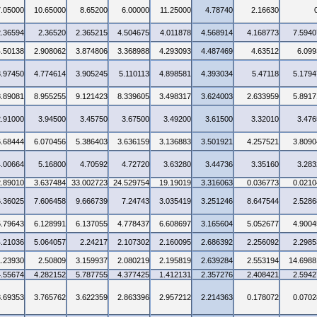
7.05000
10.65000
8.65200
6.00000
11.25000
4.78740
2.16630
2.36594
2.36520
2.365215
4.504675
4.011878
4.568914
4.168773
7.5940
4.50138
2.908062
3.874806
3.368988
4.293093
4.487469
4.63512
6.099
3.97450
4.774614
3.905245
5.110113
4.898581
4.393034
5.47118
5.1794
8.89081
8.955255
9.121423
8.339605
3.498317
3.624003
2.633959
5.8917
2.91000
3.94500
3.45750
3.67500
3.49200
3.61500
3.32010
3.476
6.68444
6.070456
5.386403
3.636159
3.136883
3.501921
4.257521
3.8090
4.00664
5.16800
4.70592
4.72720
3.63280
3.44736
3.35160
3.283
2.89010
3.637484
33.002723
24.529754
19.19019
3.316063
0.036773
0.0210
6.36025
7.606458
9.666739
7.24743
3.035419
3.251246
8.647544
2.5286
5.79643
6.128991
6.137055
4.778437
6.608697
3.165604
5.052677
4.9004
4.21036
5.064057
2.24217
2.107302
2.160095
2.686392
2.256092
2.2985
1.23930
2.50809
3.159937
2.080219
2.195819
2.639284
2.553194
14.6988
4.55674
4.282152
5.787755
4.377425
1.412131
2.357276
2.408421
2.5942
3.69353
3.765762
3.622359
2.863396
2.957212
2.214363
0.178072
0.0702