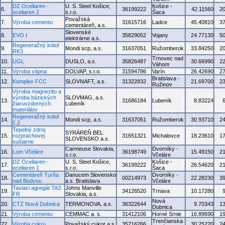
DZ Oceliaren -
U. S. Steel Košice,
Košice -
6.
36199222
42.11560
2
oceliaren 2
s.r.o.
Šaca
Považská
7.
Výroba cementu
31615716
Ladce
45.40810
3
cementáreň, a.s.
Slovenské
8.
EVO I
35829052
Vojany
24.77130
5
elektrárne a.s.
Regeneračný kotol
9.
Mondi scp, a.s.
31637051
Ružomberok
33.84250
2
RK3
Trnovec nad
10.
UGL
DUSLO, a.s.
35826487
30.66990
2
Váhom
11.
Výroba vápna
DOLVAP, s.r.o.
31594786
Varín
26.42690
2
Bratislava -
12.
Komplex FCC
SLOVNAFT, a.s.
31322832
21.69700
2
Ružinov
Výroba magnezitu a
výroba bázických
SLOVMAG, a.s.
13.
31686184
Lubeník
8.83224
žiaruvzdorných
Lubeník
materiálov
Regeneračný kotol
14.
Mondi scp, a.s.
31637051
Ružomberok
30.93710
2
č.2
Tepelný zdroj
SYRÁREŇ BEL
15.
rozprachovej
31651321
Michalovce
18.23610
1
SLOVENSKO a.s.
sušiarne
Carmeuse Slovakia,
Dvorníky -
16.
Lom Včeláre
36198749
15.49150
2
s.r.o.
Včeláre
DZ Oceliaren -
U. S. Steel Košice,
Košice -
17.
36199222
26.54620
2
oceliaren 1
s.r.o.
Šaca
Cementáreň Turňa
Danucem Slovensko
Dvorníky -
18.
00214973
22.28230
3
nad Bodvou
a.s. Bratislava
Včeláre
Taviaci agregát TA3
Johns Manville
19.
34126520
Trnava
10.17280
FR
Slovakia, a.s.
Nová
20.
CTZ Nová Dubnica
TERMONOVA, a.s.
36322644
9.70343
1
Dubnica
21.
Výroba cementu
CEMMAC a. s.
31412106
Horné Srnie
16.89690
1
Trenčianska
22.
Výroba cukru
Považský cukor a.s.
35716266
30.25220
2