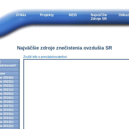
O Nás
Projekty
NEIS
Najväčšie
Odkaz
Zdroje SR
Najväčšie zdroje znečistenia ovzdušia SR
Zrušiť info o prevádzkovateľovi
j
ádzkovateľ
ster
e 2024(t)
e 2023(t)
e 2022(t)
e 2021(t)
e 2020(t)
e 2019(t)
e 2018(t)
e 2017(t)
e 2016(t)
e 2015(t)
e 2014(t)
e 2013(t)
e 2012(t)