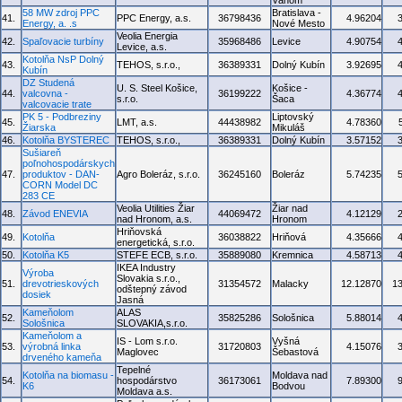
Váhom
58 MW zdroj PPC
Bratislava -
41.
PPC Energy, a.s.
36798436
4.96204
Energy, a. .s
Nové Mesto
Veolia Energia
42.
Spaľovacie turbíny
35968486
Levice
4.90754
Levice, a.s.
Kotolňa NsP Dolný
43.
TEHOS, s.r.o.,
36389331
Dolný Kubín
3.92695
Kubín
DZ Studená
U. S. Steel Košice,
Košice -
44.
valcovna -
36199222
4.36774
s.r.o.
Šaca
valcovacie trate
PK 5 - Podbreziny
Liptovský
45.
LMT, a.s.
44438982
4.78360
Žiarska
Mikuláš
46.
Kotolňa BYSTEREC
TEHOS, s.r.o.,
36389331
Dolný Kubín
3.57152
Sušiareň
poľnohospodárskych
47.
produktov - DAN-
Agro Boleráz, s.r.o.
36245160
Boleráz
5.74235
CORN Model DC
283 CE
Veolia Utilities Žiar
Žiar nad
48.
Závod ENEVIA
44069472
4.12129
nad Hronom, a.s.
Hronom
Hriňovská
49.
Kotolňa
36038822
Hriňová
4.35666
energetická, s.r.o.
50.
Kotolňa K5
STEFE ECB, s.r.o.
35889080
Kremnica
4.58713
IKEA Industry
Výroba
Slovakia s.r.o.,
51.
drevotrieskových
31354572
Malacky
12.12870
1
odštepný závod
dosiek
Jasná
Kameňolom
ALAS
52.
35825286
Sološnica
5.88014
Sološnica
SLOVAKIA,s.r.o.
Kameňolom a
IS - Lom s.r.o.
Vyšná
53.
výrobná linka
31720803
4.15076
Maglovec
Šebastová
drveného kameňa
Tepelné
Kotolňa na biomasu -
Moldava nad
54.
hospodárstvo
36173061
7.89300
K6
Bodvou
Moldava a.s.