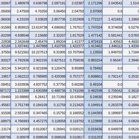
2.00067
1.480978
0.636796
2.097191
2.02387
2.171296
2.043542
1.514
4.05000
2.47500
4.70250
3.06450
2.04750
2.07000
0.0
3.96930
4.23150
3.03828
2.857735
2.022908
1.772227
1.421691
1.3360
0.91580
6.959915
13.619738
4.696062
1.767517
1.747024
8.374658
6.5276
6.82299
4.938546
2.15680
2.32207
1.817529
1.477142
0.581441
0.5783
4.22838
2.342648
2.45476
1.89204
1.41377
1.472415
1.40563
4.4600
1.42184
1.437441
1.447888
1.410755
1.422377
1.413462
1.446112
1.4334
1.37550
9.521562
10.227513
9.31905
10.707584
1.13550
1.849702
1.7184
2.82027
4.792936
2.902155
0.927512
0.759036
0.883154
0.96347
2.3946
6.30134
5.941872
6.921696
9.120475
8.85989
0.78492
0.0
1.19817
1.062222
0.788985
0.429388
0.757277
0.608801
0.792147
0.2532
5.58451
3.633936
4.837752
5.37750
5.60286
0.49104
0.0
.887172
1.223388
2.630388
0.488736
0.741096
0.482598
0.705042
0.3618
0.59460
10.68880
6.26417
10.71360
10.53504
0.24630
0.235046
0.1827
3.45567
3.751749
0.184109
0.11759
0.213425
0.194914
0.263378
0.1666
1.91506
2.553349
0.347465
0.15792
0.166552
0.144393
0.189697
0.0449
3.68973
4.766993
4.457275
0.118058
0.119792
0.123898
0.106144
0.0826
2.13174
2.32589
0.012067
0.26941
0.020121
0.019436
0.049978
0.0526
.008796
0.00978
0.008509
0.008026
0.010817
0.011203
0.010242
0.0115