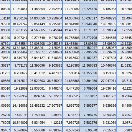
2.80520
11.964041
11.485554
12.462981
11.780092
15.724426
16.185063
18.3290
1.51110
8.730109
14.830559
13.950934
14.355948
15.037017
20.469723
21.494
1.97950
10.429742
9.854143
9.295013
10.344981
13.949546
19.870105
10.5881
3.09380
13.611122
34.565665
17.45844
19.406916
13.71312
16.98304
17.958
1.81240
8.027341
9.274749
9.270215
10.785803
13.272708
12.384875
12.6545
6.97391
11.68584
12.008208
10.235184
13.458864
13.09620
13.09620
13.1230
4.35030
13.644052
17.386261
12.125054
12.684681
12.452047
11.335057
10.4309
8.39690
14.353367
15.153277
12.908621
14.509034
12.395535
10.20789
15.2880
7.70851
8.610756
8.944127
11.610359
12.013632
11.482287
17.097828
31.2326
9.30797
9.771172
11.395096
9.103823
9.198386
11.368893
10.446576
11.0131
6.11231
6.260677
6.410912
4.487939
6.533114
11.155026
8.153971
8.9226
2.09856
8.912512
26.522603
36.645002
21.636866
10.394256
27.947071
33.715
0.83010
19.92989
12.937081
8.748246
8.447108
8.709584
19.836416
4.1122
5.06032
5.126957
5.824056
5.072203
7.068525
8.510197
8.161582
8.2964
1.00560
14.416069
19.481932
17.507897
8.659735
7.893577
8.639826
8.4906
1.25790
7.476198
7.753904
6.38985
6.87770
7.788775
6.694649
4.7557
4.76205
10.544001
6.834954
4.12213
7.939726
7.502776
3.931059
3.0871
5.95487
5.570687
5.556866
4.898396
6.537146
6.90570
7.015582
5.963