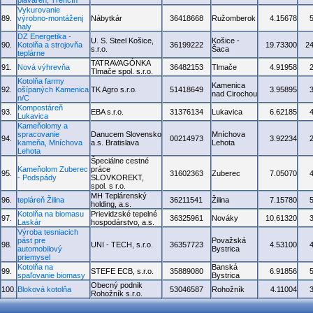
plaváreň, Trenčín
Vykurovanie
89.
výrobno-montáženj
Nábytkár
36418668
Ružomberok
4.15678
haly
DZ Energetika -
U. S. Steel Košice,
Košice -
90.
Kotolňa a strojovňa
36199222
19.73300
2
s.r.o.
Šaca
teplárne
TATRAVAGÓNKA
91.
Nová výhrevňa
36482153
Tlmače
4.91958
Tlmače spol. s.r.o.
Kotolňa farmy
Kamenica
92.
ošípaných Kamenica
TK Agro s.r.o.
51418649
3.95895
nad Cirochou
n/C
Kompostáreň
93.
EBA s.r.o.
31376134
Lukavica
6.62185
Lukavica
Kameňolomy a
spracovanie
Danucem Slovensko
Mníchova
94.
00214973
3.92234
kameňa, Mníchova
a.s. Bratislava
Lehota
Lehota
Špeciálne cestné
Kameňolom Zuberec
práce
95.
31602363
Zuberec
7.05070
- Podspády
SLOVKOREKT,
spol. s r.o.
MH Teplárenský
96.
tepláreň Žilina
36211541
Žilina
7.15780
holding, a.s.
Kotolňa na biomasu
Prievidzské tepelné
97.
36325961
Nováky
10.61320
Laskár
hospodárstvo, a.s.
Výroba tesniacich
pást pre
Považská
98.
UNI - TECH, s.r.o.
36357723
4.53100
automobilový
Bystrica
priemysel
Kotolňa na
Banská
99.
STEFE ECB, s.r.o.
35889080
6.91856
spaľovanie biomasy
Bystrica
Obecný podnik
100.
Bloková kotolňa
53046587
Rohožník
4.11004
Rohožník s.r.o.