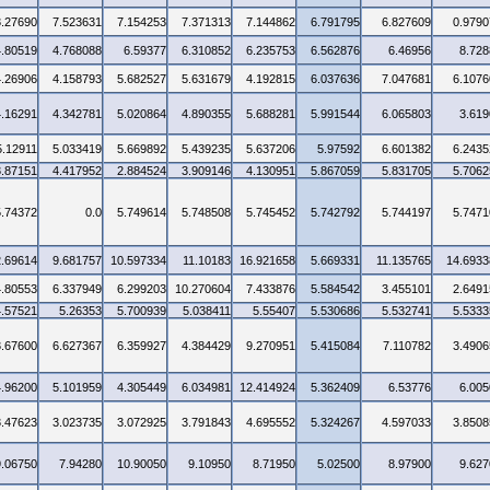
3.27690
7.523631
7.154253
7.371313
7.144862
6.791795
6.827609
0.9790
4.80519
4.768088
6.59377
6.310852
6.235753
6.562876
6.46956
8.728
4.26906
4.158793
5.682527
5.631679
4.192815
6.037636
7.047681
6.1076
4.16291
4.342781
5.020864
4.890355
5.688281
5.991544
6.065803
3.619
5.12911
5.033419
5.669892
5.439235
5.637206
5.97592
6.601382
6.2435
3.87151
4.417952
2.884524
3.909146
4.130951
5.867059
5.831705
5.7062
5.74372
0.0
5.749614
5.748508
5.745452
5.742792
5.744197
5.7471
2.69614
9.681757
10.597334
11.10183
16.921658
5.669331
11.135765
14.6933
4.80553
6.337949
6.299203
10.270604
7.433876
5.584542
3.455101
2.6491
4.57521
5.26353
5.700939
5.038411
5.55407
5.530686
5.532741
5.5333
3.67600
6.627367
6.359927
4.384429
9.270951
5.415084
7.110782
3.4906
4.96200
5.101959
4.305449
6.034981
12.414924
5.362409
6.53776
6.005
3.47623
3.023735
3.072925
3.791843
4.695552
5.324267
4.597033
3.8508
9.06750
7.94280
10.90050
9.10950
8.71950
5.02500
8.97900
9.627