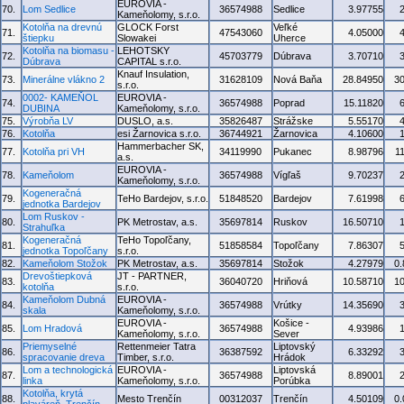
EUROVIA -
70.
Lom Sedlice
36574988
Sedlice
3.97755
Kameňolomy, s.r.o.
Kotolňa na drevnú
GLOCK Forst
Veľké
71.
47543060
4.05000
štiepku
Slowakei
Uherce
Kotolňa na biomasu -
LEHOTSKY
72.
45703779
Dúbrava
3.70710
Dúbrava
CAPITAL s.r.o.
Knauf Insulation,
73.
Minerálne vlákno 2
31628109
Nová Baňa
28.84950
3
s.r.o.
0002- KAMEŇOL
EUROVIA -
74.
36574988
Poprad
15.11820
DUBINA
Kameňolomy, s.r.o.
75.
Výrobňa LV
DUSLO, a.s.
35826487
Strážske
5.55170
76.
Kotolňa
esi Žarnovica s.r.o.
36744921
Žarnovica
4.10600
Hammerbacher SK,
77.
Kotolňa pri VH
34119990
Pukanec
8.98796
1
a.s.
EUROVIA -
78.
Kameňolom
36574988
Vígľaš
9.70237
Kameňolomy, s.r.o.
Kogeneračná
79.
TeHo Bardejov, s.r.o.
51848520
Bardejov
7.61998
jednotka Bardejov
Lom Ruskov -
80.
PK Metrostav, a.s.
35697814
Ruskov
16.50710
Strahuľka
Kogeneračná
TeHo Topoľčany,
81.
51858584
Topoľčany
7.86307
jednotka Topoľčany
s.r.o.
82.
Kameňolom Stožok
PK Metrostav, a.s.
35697814
Stožok
4.27979
0
Drevoštiepková
JT - PARTNER,
83.
36040720
Hriňová
10.58710
1
kotolňa
s.r.o.
Kameňolom Dubná
EUROVIA -
84.
36574988
Vrútky
14.35690
skala
Kameňolomy, s.r.o.
EUROVIA -
Košice -
85.
Lom Hradová
36574988
4.93986
Kameňolomy, s.r.o.
Sever
Priemyselné
Rettenmeier Tatra
Liptovský
86.
36387592
6.33292
spracovanie dreva
Timber, s.r.o.
Hrádok
Lom a technologická
EUROVIA -
Liptovská
87.
36574988
8.89001
linka
Kameňolomy, s.r.o.
Porúbka
Kotolňa, krytá
88.
Mesto Trenčín
00312037
Trenčín
4.50109
0