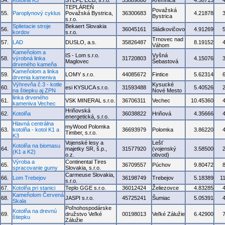
54.
Kotolňa K5
STEFE ECB, s.r.o.
35889080
Kremnica
4.58713
TEPLÁREŇ
Považská
55.
Paroplynový cyklus
Považská Bystrica,
36300683
4.21878
Bystrica
s.r.o.
Splietacie stroje
Bekaert Slovakia
56.
36045161
Sládkovičovo
4.91269
kordov
s.r.o.
Trnovec nad
57.
LAD
DUSLO, a.s.
35826487
8.19152
Váhom
Kameňolom a
IS - Lom s.r.o.
Vyšná
58.
výrobná linka
31720803
4.15076
Maglovec
Šebastová
drveného kameňa
Kameňolom a linka
59.
LOMY s.r.o.
44085672
Fintice
5.62314
drvenia kameniva
Výhrevňa č.3 - kotle
Kysucké
60.
esi KYSUCA s.r.o.
31593488
5.40526
na štiepku aj ZPN
Nové Mesto
linka drveného
61.
VSK MINERAL s.r.o.
36706311
Vechec
10.45360
kameniva Vechec
Hriňovská
62.
Kotolňa
36038822
Hriňová
4.35666
energetická, s.r.o.
Hlavná centrálna
myWood Polomka
63.
kotolňa - kotol K1 a
36693979
Polomka
3.86220
Timber, s.r.o.
K3
Vojenské lesy a
Lešť
Kotolňa na biomasu
64.
majetky SR, š.p.,
31577920
(vojenský
3.58500
(K1 a K2)
o.z.
obvod)
Výroba a
Continental Tires
65.
36709557
Púchov
9.80472
spracovanie gumy
Slovakia, s.r.o.
Carmeuse Slovakia,
66.
Lom Trebejov
36198749
Trebejov
5.18389
1
s.r.o.
67.
Kotolňa pri stanici
Teplo GGE s.r.o.
36012424
Želiezovce
4.83285
Kameňolom Červená
68.
JASPI s.r.o.
45725241
Šumiac
5.05391
Skala
Poľnohospodárske
Kotolňa na drevnú
69.
družstvo Veľké
00198013
Veľké Zálužie
6.42900
štiepku
Zálužie