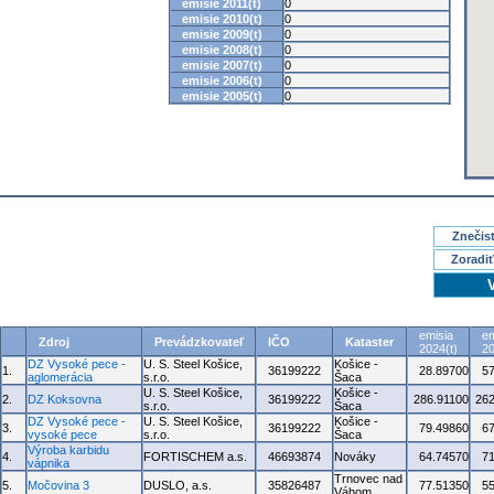
emisie 2011(t)
0
emisie 2010(t)
0
emisie 2009(t)
0
emisie 2008(t)
0
emisie 2007(t)
0
emisie 2006(t)
0
emisie 2005(t)
0
Znečisť
Zoradiť
emisia
em
Zdroj
Prevádzkovateľ
IČO
Kataster
2024(t)
20
DZ Vysoké pece -
U. S. Steel Košice,
Košice -
1.
36199222
28.89700
5
aglomerácia
s.r.o.
Šaca
U. S. Steel Košice,
Košice -
2.
DZ Koksovna
36199222
286.91100
262
s.r.o.
Šaca
DZ Vysoké pece -
U. S. Steel Košice,
Košice -
3.
36199222
79.49860
6
vysoké pece
s.r.o.
Šaca
Výroba karbidu
4.
FORTISCHEM a.s.
46693874
Nováky
64.74570
7
vápnika
Trnovec nad
5.
Močovina 3
DUSLO, a.s.
35826487
77.51350
5
Váhom