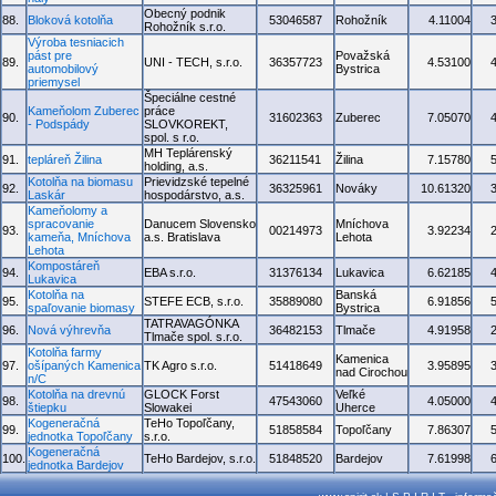
Obecný podnik
88.
Bloková kotolňa
53046587
Rohožník
4.11004
Rohožník s.r.o.
Výroba tesniacich
pást pre
Považská
89.
UNI - TECH, s.r.o.
36357723
4.53100
automobilový
Bystrica
priemysel
Špeciálne cestné
Kameňolom Zuberec
práce
90.
31602363
Zuberec
7.05070
- Podspády
SLOVKOREKT,
spol. s r.o.
MH Teplárenský
91.
tepláreň Žilina
36211541
Žilina
7.15780
holding, a.s.
Kotolňa na biomasu
Prievidzské tepelné
92.
36325961
Nováky
10.61320
Laskár
hospodárstvo, a.s.
Kameňolomy a
spracovanie
Danucem Slovensko
Mníchova
93.
00214973
3.92234
kameňa, Mníchova
a.s. Bratislava
Lehota
Lehota
Kompostáreň
94.
EBA s.r.o.
31376134
Lukavica
6.62185
Lukavica
Kotolňa na
Banská
95.
STEFE ECB, s.r.o.
35889080
6.91856
spaľovanie biomasy
Bystrica
TATRAVAGÓNKA
96.
Nová výhrevňa
36482153
Tlmače
4.91958
Tlmače spol. s.r.o.
Kotolňa farmy
Kamenica
97.
ošípaných Kamenica
TK Agro s.r.o.
51418649
3.95895
nad Cirochou
n/C
Kotolňa na drevnú
GLOCK Forst
Veľké
98.
47543060
4.05000
štiepku
Slowakei
Uherce
Kogeneračná
TeHo Topoľčany,
99.
51858584
Topoľčany
7.86307
jednotka Topoľčany
s.r.o.
Kogeneračná
100.
TeHo Bardejov, s.r.o.
51848520
Bardejov
7.61998
jednotka Bardejov