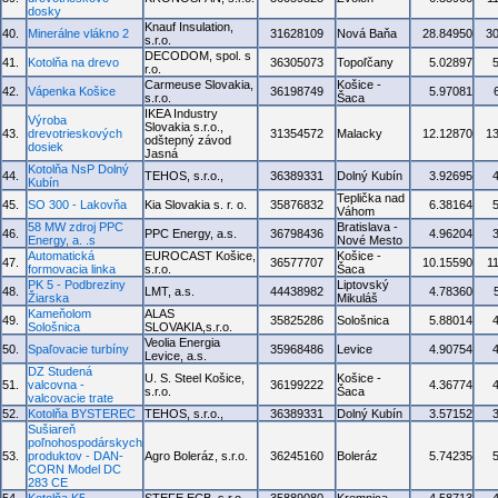
dosky
Knauf Insulation,
40.
Minerálne vlákno 2
31628109
Nová Baňa
28.84950
3
s.r.o.
DECODOM, spol. s
41.
Kotolňa na drevo
36305073
Topoľčany
5.02897
r.o.
Carmeuse Slovakia,
Košice -
42.
Vápenka Košice
36198749
5.97081
s.r.o.
Šaca
IKEA Industry
Výroba
Slovakia s.r.o.,
43.
drevotrieskových
31354572
Malacky
12.12870
1
odštepný závod
dosiek
Jasná
Kotolňa NsP Dolný
44.
TEHOS, s.r.o.,
36389331
Dolný Kubín
3.92695
Kubín
Teplička nad
45.
SO 300 - Lakovňa
Kia Slovakia s. r. o.
35876832
6.38164
Váhom
58 MW zdroj PPC
Bratislava -
46.
PPC Energy, a.s.
36798436
4.96204
Energy, a. .s
Nové Mesto
Automatická
EUROCAST Košice,
Košice -
47.
36577707
10.15590
1
formovacia linka
s.r.o.
Šaca
PK 5 - Podbreziny
Liptovský
48.
LMT, a.s.
44438982
4.78360
Žiarska
Mikuláš
Kameňolom
ALAS
49.
35825286
Sološnica
5.88014
Sološnica
SLOVAKIA,s.r.o.
Veolia Energia
50.
Spaľovacie turbíny
35968486
Levice
4.90754
Levice, a.s.
DZ Studená
U. S. Steel Košice,
Košice -
51.
valcovna -
36199222
4.36774
s.r.o.
Šaca
valcovacie trate
52.
Kotolňa BYSTEREC
TEHOS, s.r.o.,
36389331
Dolný Kubín
3.57152
Sušiareň
poľnohospodárskych
53.
produktov - DAN-
Agro Boleráz, s.r.o.
36245160
Boleráz
5.74235
CORN Model DC
283 CE