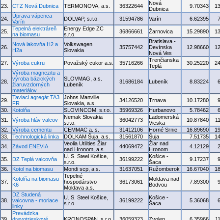
Nová
23.
CTZ Nová Dubnica
TERMONOVA, a.s.
36322644
9.70343
1
Dubnica
Úprava vápenca
24.
DOLVAP, s.r.o.
31594786
Varín
6.62395
Varín
Tepelná elektráreň
Energy Edge ZC
25.
36866661
Žarnovica
15.29890
1
na biomasu
s.r.o.
Bratislava -
Nová lakovňa H2 a
Volkswagen
26.
35757442
Devínska
12.98660
1
H2a
Slovakia
Nová Ves
Trenčianska
27.
Výroba cukru
Považský cukor a.s.
35716266
30.25220
2
Teplá
Výroba magnezitu a
výroba bázických
SLOVMAG, a.s.
28.
31686184
Lubeník
8.83224
žiaruvzdorných
Lubeník
materiálov
Taviaci agregát TA3
Johns Manville
29.
34126520
Trnava
10.17280
FR
Slovakia, a.s.
30.
Kotolňa
SLOVINCOM, s.r.o.
35969326
Hurbanovo
5.78462
Nemak Slovakia
Ladomerská
31.
Výroba hláv valcov
36042773
10.87840
1
s.r.o.
Vieska
32.
Výroba cementu
CEMMAC a. s.
31412106
Horné Srnie
16.89690
1
33.
Technologická linka
DOLKAM Šuja, a.s.
31561870
Šuja
7.51735
1
Veolia Utilities Žiar
Žiar nad
34.
Závod ENEVIA
44069472
4.12129
nad Hronom, a.s.
Hronom
U. S. Steel Košice,
Košice -
35.
DZ Teplá valcovňa
36199222
9.17237
s.r.o.
Šaca
36.
Kotol na biomasu
Mondi scp, a.s.
31637051
Ružomberok
16.67040
1
Tepelné
Kotolňa na biomasu -
Moldava nad
37.
hospodárstvo
36173061
7.89300
K6
Bodvou
Moldava a.s.
DZ Studená
U. S. Steel Košice,
Košice -
38.
valcovna - moriace
36199222
5.36068
s.r.o.
Šaca
linky
Prevádzka
39.
drevotrieskové
KRONOSPAN, s.r.o.
36059323
Zvolen
6.35966
1