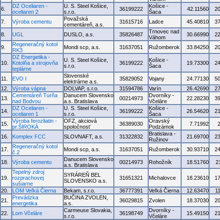
DZ Oceliaren -
U. S. Steel Košice,
Košice -
6.
36199222
42.11560
2
oceliaren 2
s.r.o.
Šaca
Považská
7.
Výroba cementu
31615716
Ladce
45.40810
3
cementáreň, a.s.
Trnovec nad
8.
UGL
DUSLO, a.s.
35826487
30.66990
2
Váhom
Regeneračný kotol
9.
Mondi scp, a.s.
31637051
Ružomberok
33.84250
2
RK3
DZ Energetika -
U. S. Steel Košice,
Košice -
10.
Kotolňa a strojovňa
36199222
19.73300
2
s.r.o.
Šaca
teplárne
Slovenské
11.
EVO I
35829052
Vojany
24.77130
5
elektrárne a.s.
12.
Výroba vápna
DOLVAP, s.r.o.
31594786
Varín
26.42690
2
Cementáreň Turňa
Danucem Slovensko
Dvorníky -
13.
00214973
22.28230
3
nad Bodvou
a.s. Bratislava
Včeláre
DZ Oceliaren -
U. S. Steel Košice,
Košice -
14.
36199222
26.54620
2
oceliaren 1
s.r.o.
Šaca
Výroba ferozliatin -
OFZ, akciová
Oravský
15.
36389030
7.71992
pr.ŠIROKÁ
spoločnosť
Podzámok
Bratislava -
16.
Komplex FCC
SLOVNAFT, a.s.
31322832
21.69700
2
Ružinov
Regeneračný kotol
17.
Mondi scp, a.s.
31637051
Ružomberok
30.93710
2
č.2
Danucem Slovensko
18.
Výroba cementu
00214973
Rohožník
18.51760
2
a.s. Bratislava
Tepelný zdroj
SYRÁREŇ BEL
19.
rozprachovej
31651321
Michalovce
18.23610
1
SLOVENSKO a.s.
sušiarne
20.
LOM Veľká Čierna
Bekam, s.r.o.
36777391
Veľká Čierna
12.63470
1
Prevádzka
BUČINA ZVOLEN,
21.
36029815
Zvolen
18.37030
2
energetika
a.s.
Carmeuse Slovakia,
Dvorníky -
22.
Lom Včeláre
36198749
15.49150
2
s.r.o.
Včeláre