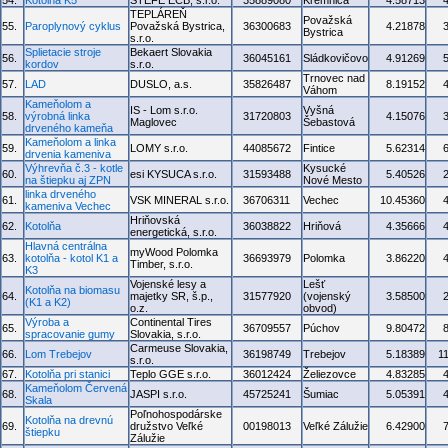
54.
Kotolňa K5
STEFE ECB, s.r.o.
35889080
Kremnica
4.58713
TEPLÁREŇ
Považská
55.
Paroplynový cyklus
Považská Bystrica,
36300683
4.21878
Bystrica
s.r.o.
Splietacie stroje
Bekaert Slovakia
56.
36045161
Sládkovičovo
4.91269
kordov
s.r.o.
Trnovec nad
57.
LAD
DUSLO, a.s.
35826487
8.19152
Váhom
Kameňolom a
IS - Lom s.r.o.
Vyšná
58.
výrobná linka
31720803
4.15076
Maglovec
Šebastová
drveného kameňa
Kameňolom a linka
59.
LOMY s.r.o.
44085672
Fintice
5.62314
drvenia kameniva
Výhrevňa č.3 - kotle
Kysucké
60.
esi KYSUCA s.r.o.
31593488
5.40526
na štiepku aj ZPN
Nové Mesto
linka drveného
61.
VSK MINERAL s.r.o.
36706311
Vechec
10.45360
kameniva Vechec
Hriňovská
62.
Kotolňa
36038822
Hriňová
4.35666
energetická, s.r.o.
Hlavná centrálna
myWood Polomka
63.
kotolňa - kotol K1 a
36693979
Polomka
3.86220
Timber, s.r.o.
K3
Vojenské lesy a
Lešť
Kotolňa na biomasu
64.
majetky SR, š.p.,
31577920
(vojenský
3.58500
(K1 a K2)
o.z.
obvod)
Výroba a
Continental Tires
65.
36709557
Púchov
9.80472
spracovanie gumy
Slovakia, s.r.o.
Carmeuse Slovakia,
66.
Lom Trebejov
36198749
Trebejov
5.18389
1
s.r.o.
67.
Kotolňa pri stanici
Teplo GGE s.r.o.
36012424
Želiezovce
4.83285
Kameňolom Červená
68.
JASPI s.r.o.
45725241
Šumiac
5.05391
Skala
Poľnohospodárske
Kotolňa na drevnú
69.
družstvo Veľké
00198013
Veľké Zálužie
6.42900
štiepku
Zálužie