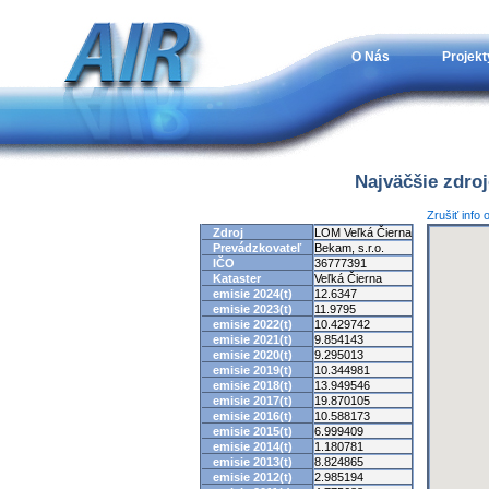
O Nás
Projekt
Najväčšie zdro
Zrušiť info
Zdroj
LOM Veľká Čierna
Prevádzkovateľ
Bekam, s.r.o.
IČO
36777391
Kataster
Veľká Čierna
emisie 2024(t)
12.6347
emisie 2023(t)
11.9795
emisie 2022(t)
10.429742
emisie 2021(t)
9.854143
emisie 2020(t)
9.295013
emisie 2019(t)
10.344981
emisie 2018(t)
13.949546
emisie 2017(t)
19.870105
emisie 2016(t)
10.588173
emisie 2015(t)
6.999409
emisie 2014(t)
1.180781
emisie 2013(t)
8.824865
emisie 2012(t)
2.985194