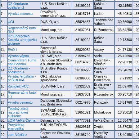
DZ Oceliaren -
U. S. Steel Košice,
Košice -
6.
36199222
42.11560
2
oceliaren 2
s.r.o.
Šaca
Považská
7.
Výroba cementu
31615716
Ladce
45.40810
3
cementáreň, a.s.
Trnovec nad
8.
UGL
DUSLO, a.s.
35826487
30.66990
2
Váhom
Regeneračný kotol
9.
Mondi scp, a.s.
31637051
Ružomberok
33.84250
2
RK3
DZ Energetika -
U. S. Steel Košice,
Košice -
10.
Kotolňa a strojovňa
36199222
19.73300
2
s.r.o.
Šaca
teplárne
Slovenské
11.
EVO I
35829052
Vojany
24.77130
5
elektrárne a.s.
12.
Výroba vápna
DOLVAP, s.r.o.
31594786
Varín
26.42690
2
Cementáreň Turňa
Danucem Slovensko
Dvorníky -
13.
00214973
22.28230
3
nad Bodvou
a.s. Bratislava
Včeláre
DZ Oceliaren -
U. S. Steel Košice,
Košice -
14.
36199222
26.54620
2
oceliaren 1
s.r.o.
Šaca
Výroba ferozliatin -
OFZ, akciová
Oravský
15.
36389030
7.71992
pr.ŠIROKÁ
spoločnosť
Podzámok
Bratislava -
16.
Komplex FCC
SLOVNAFT, a.s.
31322832
21.69700
2
Ružinov
Regeneračný kotol
17.
Mondi scp, a.s.
31637051
Ružomberok
30.93710
2
č.2
Danucem Slovensko
18.
Výroba cementu
00214973
Rohožník
18.51760
2
a.s. Bratislava
Tepelný zdroj
SYRÁREŇ BEL
19.
rozprachovej
31651321
Michalovce
18.23610
1
SLOVENSKO a.s.
sušiarne
20.
LOM Veľká Čierna
Bekam, s.r.o.
36777391
Veľká Čierna
12.63470
1
Prevádzka
BUČINA ZVOLEN,
21.
36029815
Zvolen
18.37030
2
energetika
a.s.
Carmeuse Slovakia,
Dvorníky -
22.
Lom Včeláre
36198749
15.49150
2
s.r.o.
Včeláre