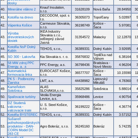
dosky
Knauf Insulation,
40.
Minerálne vlákno 2
31628109
Nová Baňa
28.84950
3
s.r.o.
DECODOM, spol. s
41.
Kotolňa na drevo
36305073
Topoľčany
5.02897
r.o.
Carmeuse Slovakia,
Košice -
42.
Vápenka Košice
36198749
5.97081
s.r.o.
Šaca
IKEA Industry
Výroba
Slovakia s.r.o.,
43.
drevotrieskových
31354572
Malacky
12.12870
1
odštepný závod
dosiek
Jasná
Kotolňa NsP Dolný
44.
TEHOS, s.r.o.,
36389331
Dolný Kubín
3.92695
Kubín
Teplička nad
45.
SO 300 - Lakovňa
Kia Slovakia s. r. o.
35876832
6.38164
Váhom
58 MW zdroj PPC
Bratislava -
46.
PPC Energy, a.s.
36798436
4.96204
Energy, a. .s
Nové Mesto
Automatická
EUROCAST Košice,
Košice -
47.
36577707
10.15590
1
formovacia linka
s.r.o.
Šaca
PK 5 - Podbreziny
Liptovský
48.
LMT, a.s.
44438982
4.78360
Žiarska
Mikuláš
Kameňolom
ALAS
49.
35825286
Sološnica
5.88014
Sološnica
SLOVAKIA,s.r.o.
Veolia Energia
50.
Spaľovacie turbíny
35968486
Levice
4.90754
Levice, a.s.
DZ Studená
U. S. Steel Košice,
Košice -
51.
valcovna -
36199222
4.36774
s.r.o.
Šaca
valcovacie trate
52.
Kotolňa BYSTEREC
TEHOS, s.r.o.,
36389331
Dolný Kubín
3.57152
Sušiareň
poľnohospodárskych
53.
produktov - DAN-
Agro Boleráz, s.r.o.
36245160
Boleráz
5.74235
CORN Model DC
283 CE