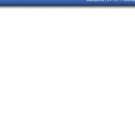
www.spirit.sk | S P I R I T - inform