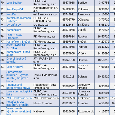
EUROVIA -
70.
Lom Sedlice
36574988
Sedlice
3.97755
Kameňolomy, s.r.o.
Hammerbacher SK,
71.
Kotolňa pri VH
34119990
Pukanec
8.98796
1
a.s.
72.
Kotolňa
esi Žarnovica s.r.o.
36744921
Žarnovica
4.10600
Kotolňa na biomasu -
LEHOTSKY
73.
45703779
Dúbrava
3.70710
Dúbrava
CAPITAL s.r.o.
74.
Výrobňa LV
DUSLO, a.s.
35826487
Strážske
5.55170
EUROVIA -
75.
Kameňolom
36574988
Vígľaš
9.70237
Kameňolomy, s.r.o.
Lom Ruskov -
76.
PK Metrostav, a.s.
35697814
Ruskov
16.50710
Strahuľka
77.
Kameňolom Stožok
PK Metrostav, a.s.
35697814
Stožok
4.27979
0
0002- KAMEŇOL
EUROVIA -
78.
36574988
Poprad
15.11820
DUBINA
Kameňolomy, s.r.o.
Kameňolom Dubná
EUROVIA -
79.
36574988
Vrútky
14.35690
skala
Kameňolomy, s.r.o.
Drevoštiepková
JT - PARTNER,
80.
36040720
Hriňová
10.58710
1
kotolňa
s.r.o.
EUROVIA -
Košice -
81.
Lom Hradová
36574988
4.93986
Kameňolomy, s.r.o.
Sever
Spracovanie
kukurice - výroba
Tate & Lyle Boleraz,
82.
31411011
Boleráz
20.31410
škrobu, sirupov a
s.r.o.
krmív
Priemyselné
Rettenmeier Tatra
Liptovský
83.
36387592
6.33292
spracovanie dreva
Timber, s.r.o.
Hrádok
Lom a technologická
EUROVIA -
Liptovská
84.
36574988
8.89001
linka
Kameňolomy, s.r.o.
Porúbka
85.
ZSE Elektrárne s.r.o.
ZSE Elektrárne s.r.o.
36239593
Trakovice
16.36210
1
Kotolňa, krytá
86.
Mesto Trenčín
00312037
Trenčín
4.50109
0
plaváreň, Trenčín
Vykurovanie
87.
výrobno-montáženj
Nábytkár
36418668
Ružomberok
4.15678
haly