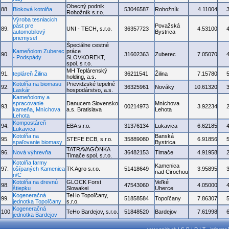
Obecný podnik
88.
Bloková kotolňa
53046587
Rohožník
4.11004
Rohožník s.r.o.
Výroba tesniacich
pást pre
Považská
89.
UNI - TECH, s.r.o.
36357723
4.53100
automobilový
Bystrica
priemysel
Špeciálne cestné
Kameňolom Zuberec
práce
90.
31602363
Zuberec
7.05070
- Podspády
SLOVKOREKT,
spol. s r.o.
MH Teplárenský
91.
tepláreň Žilina
36211541
Žilina
7.15780
holding, a.s.
Kotolňa na biomasu
Prievidzské tepelné
92.
36325961
Nováky
10.61320
Laskár
hospodárstvo, a.s.
Kameňolomy a
spracovanie
Danucem Slovensko
Mníchova
93.
00214973
3.92234
kameňa, Mníchova
a.s. Bratislava
Lehota
Lehota
Kompostáreň
94.
EBA s.r.o.
31376134
Lukavica
6.62185
Lukavica
Kotolňa na
Banská
95.
STEFE ECB, s.r.o.
35889080
6.91856
spaľovanie biomasy
Bystrica
TATRAVAGÓNKA
96.
Nová výhrevňa
36482153
Tlmače
4.91958
Tlmače spol. s.r.o.
Kotolňa farmy
Kamenica
97.
ošípaných Kamenica
TK Agro s.r.o.
51418649
3.95895
nad Cirochou
n/C
Kotolňa na drevnú
GLOCK Forst
Veľké
98.
47543060
4.05000
štiepku
Slowakei
Uherce
Kogeneračná
TeHo Topoľčany,
99.
51858584
Topoľčany
7.86307
jednotka Topoľčany
s.r.o.
Kogeneračná
100.
TeHo Bardejov, s.r.o.
51848520
Bardejov
7.61998
jednotka Bardejov