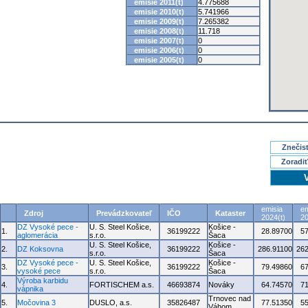
emisie 2011(t)
4.775688
emisie 2010(t)
5.741966
emisie 2009(t)
7.265382
emisie 2008(t)
11.718
emisie 2007(t)
0
emisie 2006(t)
0
emisie 2005(t)
0
Znečisť
Zoradiť
emisia
em
Zdroj
Prevádzkovateľ
IČO
Kataster
2024(t)
20
DZ Vysoké pece -
U. S. Steel Košice,
Košice -
1.
36199222
28.89700
5
aglomerácia
s.r.o.
Šaca
U. S. Steel Košice,
Košice -
2.
DZ Koksovna
36199222
286.91100
262
s.r.o.
Šaca
DZ Vysoké pece -
U. S. Steel Košice,
Košice -
3.
36199222
79.49860
6
vysoké pece
s.r.o.
Šaca
Výroba karbidu
4.
FORTISCHEM a.s.
46693874
Nováky
64.74570
7
vápnika
Trnovec nad
5.
Močovina 3
DUSLO, a.s.
35826487
77.51350
5
Váhom