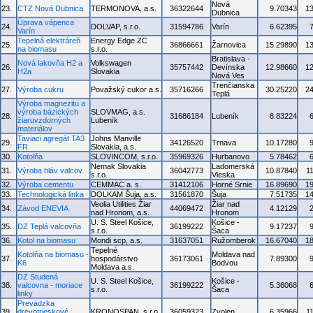
Nová
23.
CTZ Nová Dubnica
TERMONOVA, a.s.
36322644
9.70343
1
Dubnica
Úprava vápenca
24.
DOLVAP, s.r.o.
31594786
Varín
6.62395
Varín
Tepelná elektráreň
Energy Edge ZC
25.
36866661
Žarnovica
15.29890
1
na biomasu
s.r.o.
Bratislava -
Nová lakovňa H2 a
Volkswagen
26.
35757442
Devínska
12.98660
1
H2a
Slovakia
Nová Ves
Trenčianska
27.
Výroba cukru
Považský cukor a.s.
35716266
30.25220
2
Teplá
Výroba magnezitu a
výroba bázických
SLOVMAG, a.s.
28.
31686184
Lubeník
8.83224
žiaruvzdorných
Lubeník
materiálov
Taviaci agregát TA3
Johns Manville
29.
34126520
Trnava
10.17280
FR
Slovakia, a.s.
30.
Kotolňa
SLOVINCOM, s.r.o.
35969326
Hurbanovo
5.78462
Nemak Slovakia
Ladomerská
31.
Výroba hláv valcov
36042773
10.87840
1
s.r.o.
Vieska
32.
Výroba cementu
CEMMAC a. s.
31412106
Horné Srnie
16.89690
1
33.
Technologická linka
DOLKAM Šuja, a.s.
31561870
Šuja
7.51735
1
Veolia Utilities Žiar
Žiar nad
34.
Závod ENEVIA
44069472
4.12129
nad Hronom, a.s.
Hronom
U. S. Steel Košice,
Košice -
35.
DZ Teplá valcovňa
36199222
9.17237
s.r.o.
Šaca
36.
Kotol na biomasu
Mondi scp, a.s.
31637051
Ružomberok
16.67040
1
Tepelné
Kotolňa na biomasu -
Moldava nad
37.
hospodárstvo
36173061
7.89300
K6
Bodvou
Moldava a.s.
DZ Studená
U. S. Steel Košice,
Košice -
38.
valcovna - moriace
36199222
5.36068
s.r.o.
Šaca
linky
Prevádzka
39.
drevotrieskové
KRONOSPAN, s.r.o.
36059323
Zvolen
6.35966
1