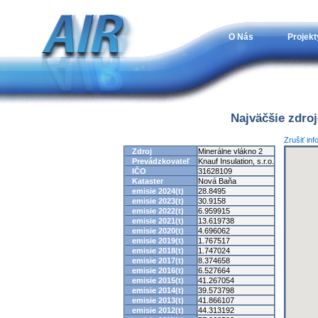
O Nás
Projekt
Najväčšie zdro
Zrušiť in
Zdroj
Minerálne vlákno 2
Prevádzkovateľ
Knauf Insulation, s.r.o.
IČO
31628109
Kataster
Nová Baňa
emisie 2024(t)
28.8495
emisie 2023(t)
30.9158
emisie 2022(t)
6.959915
emisie 2021(t)
13.619738
emisie 2020(t)
4.696062
emisie 2019(t)
1.767517
emisie 2018(t)
1.747024
emisie 2017(t)
8.374658
emisie 2016(t)
6.527664
emisie 2015(t)
41.267054
emisie 2014(t)
39.573798
emisie 2013(t)
41.866107
emisie 2012(t)
44.313192