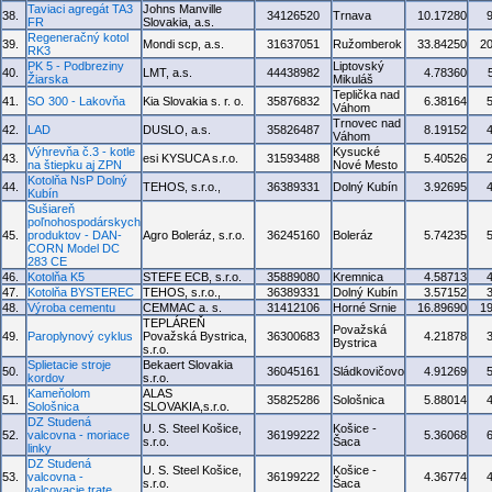
Taviaci agregát TA3
Johns Manville
38.
34126520
Trnava
10.17280
FR
Slovakia, a.s.
Regeneračný kotol
39.
Mondi scp, a.s.
31637051
Ružomberok
33.84250
2
RK3
PK 5 - Podbreziny
Liptovský
40.
LMT, a.s.
44438982
4.78360
Žiarska
Mikuláš
Teplička nad
41.
SO 300 - Lakovňa
Kia Slovakia s. r. o.
35876832
6.38164
Váhom
Trnovec nad
42.
LAD
DUSLO, a.s.
35826487
8.19152
Váhom
Výhrevňa č.3 - kotle
Kysucké
43.
esi KYSUCA s.r.o.
31593488
5.40526
na štiepku aj ZPN
Nové Mesto
Kotolňa NsP Dolný
44.
TEHOS, s.r.o.,
36389331
Dolný Kubín
3.92695
Kubín
Sušiareň
poľnohospodárskych
45.
produktov - DAN-
Agro Boleráz, s.r.o.
36245160
Boleráz
5.74235
CORN Model DC
283 CE
46.
Kotolňa K5
STEFE ECB, s.r.o.
35889080
Kremnica
4.58713
47.
Kotolňa BYSTEREC
TEHOS, s.r.o.,
36389331
Dolný Kubín
3.57152
48.
Výroba cementu
CEMMAC a. s.
31412106
Horné Srnie
16.89690
1
TEPLÁREŇ
Považská
49.
Paroplynový cyklus
Považská Bystrica,
36300683
4.21878
Bystrica
s.r.o.
Splietacie stroje
Bekaert Slovakia
50.
36045161
Sládkovičovo
4.91269
kordov
s.r.o.
Kameňolom
ALAS
51.
35825286
Sološnica
5.88014
Sološnica
SLOVAKIA,s.r.o.
DZ Studená
U. S. Steel Košice,
Košice -
52.
valcovna - moriace
36199222
5.36068
s.r.o.
Šaca
linky
DZ Studená
U. S. Steel Košice,
Košice -
53.
valcovna -
36199222
4.36774
s.r.o.
Šaca
valcovacie trate