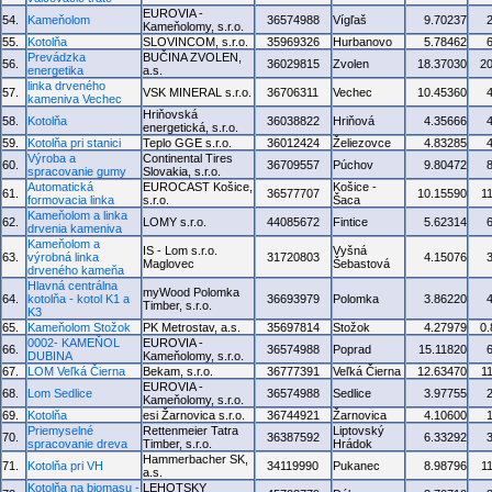
EUROVIA -
54.
Kameňolom
36574988
Vígľaš
9.70237
Kameňolomy, s.r.o.
55.
Kotolňa
SLOVINCOM, s.r.o.
35969326
Hurbanovo
5.78462
Prevádzka
BUČINA ZVOLEN,
56.
36029815
Zvolen
18.37030
2
energetika
a.s.
linka drveného
57.
VSK MINERAL s.r.o.
36706311
Vechec
10.45360
kameniva Vechec
Hriňovská
58.
Kotolňa
36038822
Hriňová
4.35666
energetická, s.r.o.
59.
Kotolňa pri stanici
Teplo GGE s.r.o.
36012424
Želiezovce
4.83285
Výroba a
Continental Tires
60.
36709557
Púchov
9.80472
spracovanie gumy
Slovakia, s.r.o.
Automatická
EUROCAST Košice,
Košice -
61.
36577707
10.15590
1
formovacia linka
s.r.o.
Šaca
Kameňolom a linka
62.
LOMY s.r.o.
44085672
Fintice
5.62314
drvenia kameniva
Kameňolom a
IS - Lom s.r.o.
Vyšná
63.
výrobná linka
31720803
4.15076
Maglovec
Šebastová
drveného kameňa
Hlavná centrálna
myWood Polomka
64.
kotolňa - kotol K1 a
36693979
Polomka
3.86220
Timber, s.r.o.
K3
65.
Kameňolom Stožok
PK Metrostav, a.s.
35697814
Stožok
4.27979
0
0002- KAMEŇOL
EUROVIA -
66.
36574988
Poprad
15.11820
DUBINA
Kameňolomy, s.r.o.
67.
LOM Veľká Čierna
Bekam, s.r.o.
36777391
Veľká Čierna
12.63470
1
EUROVIA -
68.
Lom Sedlice
36574988
Sedlice
3.97755
Kameňolomy, s.r.o.
69.
Kotolňa
esi Žarnovica s.r.o.
36744921
Žarnovica
4.10600
Priemyselné
Rettenmeier Tatra
Liptovský
70.
36387592
6.33292
spracovanie dreva
Timber, s.r.o.
Hrádok
Hammerbacher SK,
71.
Kotolňa pri VH
34119990
Pukanec
8.98796
1
a.s.
Kotolňa na biomasu -
LEHOTSKY