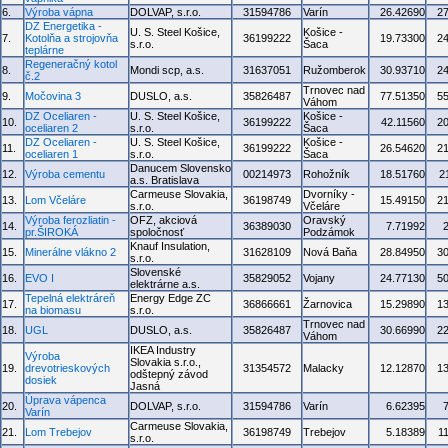
6.
Výroba vápna
DOLVAP, s.r.o.
31594786
Varín
26.42690
2
DZ Energetika -
U. S. Steel Košice,
Košice -
7.
Kotolňa a strojovňa
36199222
19.73300
2
s.r.o.
Šaca
teplárne
Regeneračný kotol
8.
Mondi scp, a.s.
31637051
Ružomberok
30.93710
2
č.2
Trnovec nad
9.
Močovina 3
DUSLO, a.s.
35826487
77.51350
5
Váhom
DZ Oceliaren -
U. S. Steel Košice,
Košice -
10.
36199222
42.11560
2
oceliaren 2
s.r.o.
Šaca
DZ Oceliaren -
U. S. Steel Košice,
Košice -
11.
36199222
26.54620
2
oceliaren 1
s.r.o.
Šaca
Danucem Slovensko
12.
Výroba cementu
00214973
Rohožník
18.51760
2
a.s. Bratislava
Carmeuse Slovakia,
Dvorníky -
13.
Lom Včeláre
36198749
15.49150
2
s.r.o.
Včeláre
Výroba ferozliatin -
OFZ, akciová
Oravský
14.
36389030
7.71992
pr.ŠIROKÁ
spoločnosť
Podzámok
Knauf Insulation,
15.
Minerálne vlákno 2
31628109
Nová Baňa
28.84950
3
s.r.o.
Slovenské
16.
EVO I
35829052
Vojany
24.77130
5
elektrárne a.s.
Tepelná elektráreň
Energy Edge ZC
17.
36866661
Žarnovica
15.29890
1
na biomasu
s.r.o.
Trnovec nad
18.
UGL
DUSLO, a.s.
35826487
30.66990
2
Váhom
IKEA Industry
Výroba
Slovakia s.r.o.,
19.
drevotrieskových
31354572
Malacky
12.12870
1
odštepný závod
dosiek
Jasná
Úprava vápenca
20.
DOLVAP, s.r.o.
31594786
Varín
6.62395
Varín
Carmeuse Slovakia,
21.
Lom Trebejov
36198749
Trebejov
5.18389
1
s.r.o.