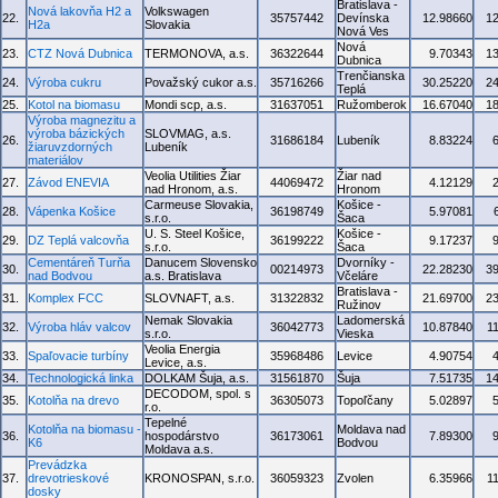
Bratislava -
Nová lakovňa H2 a
Volkswagen
22.
35757442
Devínska
12.98660
1
H2a
Slovakia
Nová Ves
Nová
23.
CTZ Nová Dubnica
TERMONOVA, a.s.
36322644
9.70343
1
Dubnica
Trenčianska
24.
Výroba cukru
Považský cukor a.s.
35716266
30.25220
2
Teplá
25.
Kotol na biomasu
Mondi scp, a.s.
31637051
Ružomberok
16.67040
1
Výroba magnezitu a
výroba bázických
SLOVMAG, a.s.
26.
31686184
Lubeník
8.83224
žiaruvzdorných
Lubeník
materiálov
Veolia Utilities Žiar
Žiar nad
27.
Závod ENEVIA
44069472
4.12129
nad Hronom, a.s.
Hronom
Carmeuse Slovakia,
Košice -
28.
Vápenka Košice
36198749
5.97081
s.r.o.
Šaca
U. S. Steel Košice,
Košice -
29.
DZ Teplá valcovňa
36199222
9.17237
s.r.o.
Šaca
Cementáreň Turňa
Danucem Slovensko
Dvorníky -
30.
00214973
22.28230
3
nad Bodvou
a.s. Bratislava
Včeláre
Bratislava -
31.
Komplex FCC
SLOVNAFT, a.s.
31322832
21.69700
2
Ružinov
Nemak Slovakia
Ladomerská
32.
Výroba hláv valcov
36042773
10.87840
1
s.r.o.
Vieska
Veolia Energia
33.
Spaľovacie turbíny
35968486
Levice
4.90754
Levice, a.s.
34.
Technologická linka
DOLKAM Šuja, a.s.
31561870
Šuja
7.51735
1
DECODOM, spol. s
35.
Kotolňa na drevo
36305073
Topoľčany
5.02897
r.o.
Tepelné
Kotolňa na biomasu -
Moldava nad
36.
hospodárstvo
36173061
7.89300
K6
Bodvou
Moldava a.s.
Prevádzka
37.
drevotrieskové
KRONOSPAN, s.r.o.
36059323
Zvolen
6.35966
1
dosky