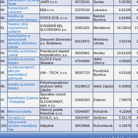
Kameňolom Červená
88.
JASPI s.r.o.
45725241
Šumiac
5.05391
Skala
Kompostáreň
89.
EBA s.r.o.
31376134
Lukavica
6.62185
Lukavica
Kotolňa na
Banská
90.
STEFE ECB, s.r.o.
35889080
6.91856
spaľovanie biomasy
Bystrica
Tepelný zdroj
SYRÁREŇ BEL
91.
rozprachovej
31651321
Michalovce
18.23610
1
SLOVENSKO a.s.
sušiarne
Kameňolomy a
spracovanie
Danucem Slovensko
Mníchova
92.
00214973
3.92234
kameňa, Mníchova
a.s. Bratislava
Lehota
Lehota
Kotolňa na biomasu
Prievidzské tepelné
93.
36325961
Nováky
10.61320
Laskár
hospodárstvo, a.s.
Kotolňa na drevnú
GLOCK Forst
Veľké
94.
47543060
4.05000
štiepku
Slowakei
Uherce
Výroba tesniacich
pást pre
Považská
95.
UNI - TECH, s.r.o.
36357723
4.53100
automobilový
Bystrica
priemysel
Poľnohospodárske
Kotolňa na drevnú
96.
družstvo Veľké
00198013
Veľké Zálužie
6.42900
štiepku
Zálužie
Špeciálne cestné
Kameňolom Zuberec
práce
97.
31602363
Zuberec
7.05070
- Podspády
SLOVKOREKT,
spol. s r.o.
Obecný podnik
98.
Bloková kotolňa
53046587
Rohožník
4.11004
Rohožník s.r.o.
99.
Výrobňa LV
DUSLO, a.s.
35826487
Strážske
5.55170
Vykurovanie
100.
výrobno-montáženj
Nábytkár
36418668
Ružomberok
4.15678
haly