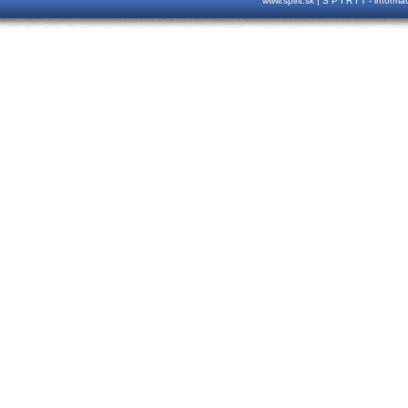
www.spirit.sk | S P I R I T - inform