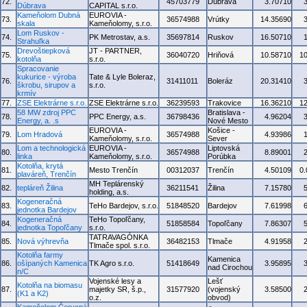
72.
45703779
Dúbrava
3.70710
Dúbrava
CAPITAL s.r.o.
Kameňolom Dubná
EUROVIA -
73.
36574988
Vrútky
14.35690
skala
Kameňolomy, s.r.o.
Lom Ruskov -
74.
PK Metrostav, a.s.
35697814
Ruskov
16.50710
Strahuľka
Drevoštiepková
JT - PARTNER,
75.
36040720
Hriňová
10.58710
1
kotolňa
s.r.o.
Spracovanie
kukurice - výroba
Tate & Lyle Boleraz,
76.
31411011
Boleráz
20.31410
škrobu, sirupov a
s.r.o.
krmív
77.
ZSE Elektrárne s.r.o.
ZSE Elektrárne s.r.o.
36239593
Trakovice
16.36210
1
58 MW zdroj PPC
Bratislava -
78.
PPC Energy, a.s.
36798436
4.96204
Energy, a. .s
Nové Mesto
EUROVIA -
Košice -
79.
Lom Hradová
36574988
4.93986
Kameňolomy, s.r.o.
Sever
Lom a technologická
EUROVIA -
Liptovská
80.
36574988
8.89001
linka
Kameňolomy, s.r.o.
Porúbka
Kotolňa, krytá
81.
Mesto Trenčín
00312037
Trenčín
4.50109
0
plaváreň, Trenčín
MH Teplárenský
82.
tepláreň Žilina
36211541
Žilina
7.15780
holding, a.s.
Kogeneračná
83.
TeHo Bardejov, s.r.o.
51848520
Bardejov
7.61998
jednotka Bardejov
Kogeneračná
TeHo Topoľčany,
84.
51858584
Topoľčany
7.86307
jednotka Topoľčany
s.r.o.
TATRAVAGÓNKA
85.
Nová výhrevňa
36482153
Tlmače
4.91958
Tlmače spol. s.r.o.
Kotolňa farmy
Kamenica
86.
ošípaných Kamenica
TK Agro s.r.o.
51418649
3.95895
nad Cirochou
n/C
Vojenské lesy a
Lešť
Kotolňa na biomasu
87.
majetky SR, š.p.,
31577920
(vojenský
3.58500
(K1 a K2)
o.z.
obvod)