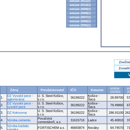
emisie 2011(t)
emisie 2010(t)
emisie 2009(t)
emisie 2008(t)
emisie 2007(t)
emisie 2006(t)
emisie 2005(t)
Znečisť
Zoradiť
emisia
em
Zdroj
Prevádzkovateľ
IČO
Kataster
2024(t)
20
DZ Vysoké pece -
U. S. Steel Košice,
Košice -
1.
36199222
28.89700
5
aglomerácia
s.r.o.
Šaca
DZ Vysoké pece -
U. S. Steel Košice,
Košice -
2.
36199222
79.49860
6
vysoké pece
s.r.o.
Šaca
U. S. Steel Košice,
Košice -
3.
DZ Koksovna
36199222
286.91100
262
s.r.o.
Šaca
Považská
4.
Výroba cementu
31615716
Ladce
45.40810
3
cementáreň, a.s.
Výroba karbidu
5.
FORTISCHEM a.s.
46693874
Nováky
64.74570
7
vápnika