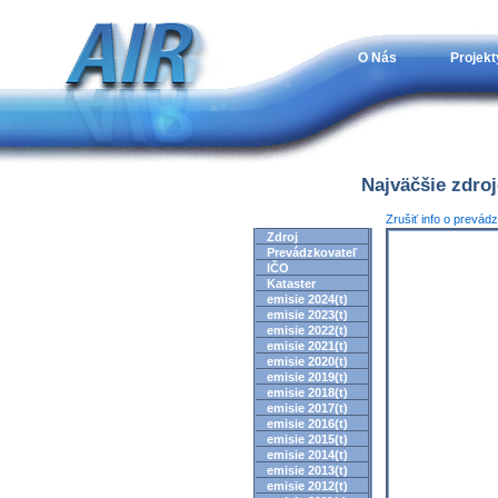
O Nás
Projekt
Najväčšie zdro
Zrušiť info o prevád
Zdroj
Prevádzkovateľ
IČO
Kataster
emisie 2024(t)
emisie 2023(t)
emisie 2022(t)
emisie 2021(t)
emisie 2020(t)
emisie 2019(t)
emisie 2018(t)
emisie 2017(t)
emisie 2016(t)
emisie 2015(t)
emisie 2014(t)
emisie 2013(t)
emisie 2012(t)