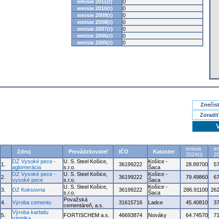
emisie 2011(t)
0
emisie 2010(t)
0
emisie 2009(t)
0
emisie 2008(t)
0
emisie 2007(t)
0
emisie 2006(t)
0
emisie 2005(t)
0
Znečisť
Zoradiť
emisia
em
Zdroj
Prevádzkovateľ
IČO
Kataster
2024(t)
20
DZ Vysoké pece -
U. S. Steel Košice,
Košice -
1.
36199222
28.89700
5
aglomerácia
s.r.o.
Šaca
DZ Vysoké pece -
U. S. Steel Košice,
Košice -
2.
36199222
79.49860
6
vysoké pece
s.r.o.
Šaca
U. S. Steel Košice,
Košice -
3.
DZ Koksovna
36199222
286.91100
262
s.r.o.
Šaca
Považská
4.
Výroba cementu
31615716
Ladce
45.40810
3
cementáreň, a.s.
Výroba karbidu
5.
FORTISCHEM a.s.
46693874
Nováky
64.74570
7
vápnika