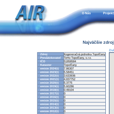
O Nás
Projekt
Najväčšie zdro
Zruš
Zdroj
Kogeneračná jednotka Topoľčany
Prevádzkovateľ
TeHo Topoľčany, s.r.o.
IČO
51858584
Kataster
Topoľčany
emisie 2024(t)
7.86307
emisie 2023(t)
5.58451
emisie 2022(t)
3.633936
emisie 2021(t)
4.837752
emisie 2020(t)
5.3775
emisie 2019(t)
5.60286
emisie 2018(t)
0.49104
emisie 2017(t)
0
emisie 2016(t)
0
emisie 2015(t)
0
emisie 2014(t)
0
emisie 2013(t)
0
emisie 2012(t)
0