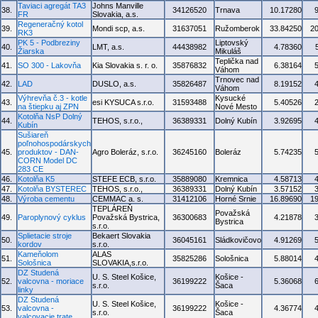
Taviaci agregát TA3
Johns Manville
38.
34126520
Trnava
10.17280
FR
Slovakia, a.s.
Regeneračný kotol
39.
Mondi scp, a.s.
31637051
Ružomberok
33.84250
2
RK3
PK 5 - Podbreziny
Liptovský
40.
LMT, a.s.
44438982
4.78360
Žiarska
Mikuláš
Teplička nad
41.
SO 300 - Lakovňa
Kia Slovakia s. r. o.
35876832
6.38164
Váhom
Trnovec nad
42.
LAD
DUSLO, a.s.
35826487
8.19152
Váhom
Výhrevňa č.3 - kotle
Kysucké
43.
esi KYSUCA s.r.o.
31593488
5.40526
na štiepku aj ZPN
Nové Mesto
Kotolňa NsP Dolný
44.
TEHOS, s.r.o.,
36389331
Dolný Kubín
3.92695
Kubín
Sušiareň
poľnohospodárskych
45.
produktov - DAN-
Agro Boleráz, s.r.o.
36245160
Boleráz
5.74235
CORN Model DC
283 CE
46.
Kotolňa K5
STEFE ECB, s.r.o.
35889080
Kremnica
4.58713
47.
Kotolňa BYSTEREC
TEHOS, s.r.o.,
36389331
Dolný Kubín
3.57152
48.
Výroba cementu
CEMMAC a. s.
31412106
Horné Srnie
16.89690
1
TEPLÁREŇ
Považská
49.
Paroplynový cyklus
Považská Bystrica,
36300683
4.21878
Bystrica
s.r.o.
Splietacie stroje
Bekaert Slovakia
50.
36045161
Sládkovičovo
4.91269
kordov
s.r.o.
Kameňolom
ALAS
51.
35825286
Sološnica
5.88014
Sološnica
SLOVAKIA,s.r.o.
DZ Studená
U. S. Steel Košice,
Košice -
52.
valcovna - moriace
36199222
5.36068
s.r.o.
Šaca
linky
DZ Studená
U. S. Steel Košice,
Košice -
53.
valcovna -
36199222
4.36774
s.r.o.
Šaca
valcovacie trate