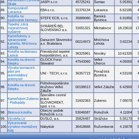
Kameňolom Červená
88.
JASPI s.r.o.
45725241
Šumiac
5.05391
Skala
Kompostáreň
89.
EBA s.r.o.
31376134
Lukavica
6.62185
Lukavica
Kotolňa na
Banská
90.
STEFE ECB, s.r.o.
35889080
6.91856
spaľovanie biomasy
Bystrica
Tepelný zdroj
SYRÁREŇ BEL
91.
rozprachovej
31651321
Michalovce
18.23610
1
SLOVENSKO a.s.
sušiarne
Kameňolomy a
spracovanie
Danucem Slovensko
Mníchova
92.
00214973
3.92234
kameňa, Mníchova
a.s. Bratislava
Lehota
Lehota
Kotolňa na biomasu
Prievidzské tepelné
93.
36325961
Nováky
10.61320
Laskár
hospodárstvo, a.s.
Kotolňa na drevnú
GLOCK Forst
Veľké
94.
47543060
4.05000
štiepku
Slowakei
Uherce
Výroba tesniacich
pást pre
Považská
95.
UNI - TECH, s.r.o.
36357723
4.53100
automobilový
Bystrica
priemysel
Poľnohospodárske
Kotolňa na drevnú
96.
družstvo Veľké
00198013
Veľké Zálužie
6.42900
štiepku
Zálužie
Špeciálne cestné
Kameňolom Zuberec
práce
97.
31602363
Zuberec
7.05070
- Podspády
SLOVKOREKT,
spol. s r.o.
Obecný podnik
98.
Bloková kotolňa
53046587
Rohožník
4.11004
Rohožník s.r.o.
99.
Výrobňa LV
DUSLO, a.s.
35826487
Strážske
5.55170
Vykurovanie
100.
výrobno-montáženj
Nábytkár
36418668
Ružomberok
4.15678
haly