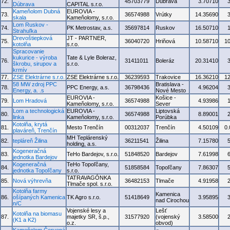
72.
45703779
Dúbrava
3.70710
Dúbrava
CAPITAL s.r.o.
Kameňolom Dubná
EUROVIA -
73.
36574988
Vrútky
14.35690
skala
Kameňolomy, s.r.o.
Lom Ruskov -
74.
PK Metrostav, a.s.
35697814
Ruskov
16.50710
Strahuľka
Drevoštiepková
JT - PARTNER,
75.
36040720
Hriňová
10.58710
1
kotolňa
s.r.o.
Spracovanie
kukurice - výroba
Tate & Lyle Boleraz,
76.
31411011
Boleráz
20.31410
škrobu, sirupov a
s.r.o.
krmív
77.
ZSE Elektrárne s.r.o.
ZSE Elektrárne s.r.o.
36239593
Trakovice
16.36210
1
58 MW zdroj PPC
Bratislava -
78.
PPC Energy, a.s.
36798436
4.96204
Energy, a. .s
Nové Mesto
EUROVIA -
Košice -
79.
Lom Hradová
36574988
4.93986
Kameňolomy, s.r.o.
Sever
Lom a technologická
EUROVIA -
Liptovská
80.
36574988
8.89001
linka
Kameňolomy, s.r.o.
Porúbka
Kotolňa, krytá
81.
Mesto Trenčín
00312037
Trenčín
4.50109
0
plaváreň, Trenčín
MH Teplárenský
82.
tepláreň Žilina
36211541
Žilina
7.15780
holding, a.s.
Kogeneračná
83.
TeHo Bardejov, s.r.o.
51848520
Bardejov
7.61998
jednotka Bardejov
Kogeneračná
TeHo Topoľčany,
84.
51858584
Topoľčany
7.86307
jednotka Topoľčany
s.r.o.
TATRAVAGÓNKA
85.
Nová výhrevňa
36482153
Tlmače
4.91958
Tlmače spol. s.r.o.
Kotolňa farmy
Kamenica
86.
ošípaných Kamenica
TK Agro s.r.o.
51418649
3.95895
nad Cirochou
n/C
Vojenské lesy a
Lešť
Kotolňa na biomasu
87.
majetky SR, š.p.,
31577920
(vojenský
3.58500
(K1 a K2)
o.z.
obvod)