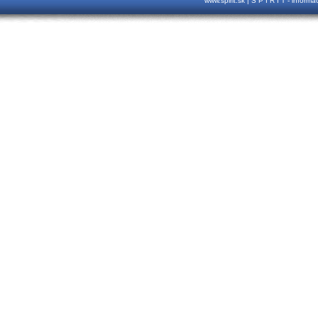
www.spirit.sk | S P I R I T - inform