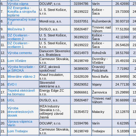
6.
Výroba vápna
DOLVAP, s.r.o.
31594786
Varín
26.42690
2
DZ Energetika -
U. S. Steel Košice,
Košice -
7.
Kotolňa a strojovňa
36199222
19.73300
2
s.r.o.
Šaca
teplárne
Regeneračný kotol
8.
Mondi scp, a.s.
31637051
Ružomberok
30.93710
2
č.2
Trnovec nad
9.
Močovina 3
DUSLO, a.s.
35826487
77.51350
5
Váhom
DZ Oceliaren -
U. S. Steel Košice,
Košice -
10.
36199222
42.11560
2
oceliaren 2
s.r.o.
Šaca
DZ Oceliaren -
U. S. Steel Košice,
Košice -
11.
36199222
26.54620
2
oceliaren 1
s.r.o.
Šaca
Danucem Slovensko
12.
Výroba cementu
00214973
Rohožník
18.51760
2
a.s. Bratislava
Carmeuse Slovakia,
Dvorníky -
13.
Lom Včeláre
36198749
15.49150
2
s.r.o.
Včeláre
Výroba ferozliatin -
OFZ, akciová
Oravský
14.
36389030
7.71992
pr.ŠIROKÁ
spoločnosť
Podzámok
Knauf Insulation,
15.
Minerálne vlákno 2
31628109
Nová Baňa
28.84950
3
s.r.o.
Slovenské
16.
EVO I
35829052
Vojany
24.77130
5
elektrárne a.s.
Tepelná elektráreň
Energy Edge ZC
17.
36866661
Žarnovica
15.29890
1
na biomasu
s.r.o.
Trnovec nad
18.
UGL
DUSLO, a.s.
35826487
30.66990
2
Váhom
IKEA Industry
Výroba
Slovakia s.r.o.,
19.
drevotrieskových
31354572
Malacky
12.12870
1
odštepný závod
dosiek
Jasná
Úprava vápenca
20.
DOLVAP, s.r.o.
31594786
Varín
6.62395
Varín
Carmeuse Slovakia,
21.
Lom Trebejov
36198749
Trebejov
5.18389
1
s.r.o.