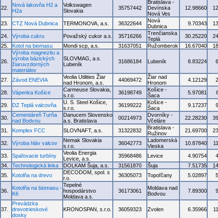
Bratislava -
Nová lakovňa H2 a
Volkswagen
22.
35757442
Devínska
12.98660
1
H2a
Slovakia
Nová Ves
Nová
23.
CTZ Nová Dubnica
TERMONOVA, a.s.
36322644
9.70343
1
Dubnica
Trenčianska
24.
Výroba cukru
Považský cukor a.s.
35716266
30.25220
2
Teplá
25.
Kotol na biomasu
Mondi scp, a.s.
31637051
Ružomberok
16.67040
1
Výroba magnezitu a
výroba bázických
SLOVMAG, a.s.
26.
31686184
Lubeník
8.83224
žiaruvzdorných
Lubeník
materiálov
Veolia Utilities Žiar
Žiar nad
27.
Závod ENEVIA
44069472
4.12129
nad Hronom, a.s.
Hronom
Carmeuse Slovakia,
Košice -
28.
Vápenka Košice
36198749
5.97081
s.r.o.
Šaca
U. S. Steel Košice,
Košice -
29.
DZ Teplá valcovňa
36199222
9.17237
s.r.o.
Šaca
Cementáreň Turňa
Danucem Slovensko
Dvorníky -
30.
00214973
22.28230
3
nad Bodvou
a.s. Bratislava
Včeláre
Bratislava -
31.
Komplex FCC
SLOVNAFT, a.s.
31322832
21.69700
2
Ružinov
Nemak Slovakia
Ladomerská
32.
Výroba hláv valcov
36042773
10.87840
1
s.r.o.
Vieska
Veolia Energia
33.
Spaľovacie turbíny
35968486
Levice
4.90754
Levice, a.s.
34.
Technologická linka
DOLKAM Šuja, a.s.
31561870
Šuja
7.51735
1
DECODOM, spol. s
35.
Kotolňa na drevo
36305073
Topoľčany
5.02897
r.o.
Tepelné
Kotolňa na biomasu -
Moldava nad
36.
hospodárstvo
36173061
7.89300
K6
Bodvou
Moldava a.s.
Prevádzka
37.
drevotrieskové
KRONOSPAN, s.r.o.
36059323
Zvolen
6.35966
1
dosky