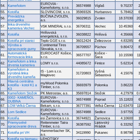
EUROVIA -
54.
Kameňolom
36574988
Vígľaš
9.70237
Kameňolomy, s.r.o.
55.
Kotolňa
SLOVINCOM, s.r.o.
35969326
Hurbanovo
5.78462
Prevádzka
BUČINA ZVOLEN,
56.
36029815
Zvolen
18.37030
2
energetika
a.s.
linka drveného
57.
VSK MINERAL s.r.o.
36706311
Vechec
10.45360
kameniva Vechec
Hriňovská
58.
Kotolňa
36038822
Hriňová
4.35666
energetická, s.r.o.
59.
Kotolňa pri stanici
Teplo GGE s.r.o.
36012424
Želiezovce
4.83285
Výroba a
Continental Tires
60.
36709557
Púchov
9.80472
spracovanie gumy
Slovakia, s.r.o.
Automatická
EUROCAST Košice,
Košice -
61.
36577707
10.15590
1
formovacia linka
s.r.o.
Šaca
Kameňolom a linka
62.
LOMY s.r.o.
44085672
Fintice
5.62314
drvenia kameniva
Kameňolom a
IS - Lom s.r.o.
Vyšná
63.
výrobná linka
31720803
4.15076
Maglovec
Šebastová
drveného kameňa
Hlavná centrálna
myWood Polomka
64.
kotolňa - kotol K1 a
36693979
Polomka
3.86220
Timber, s.r.o.
K3
65.
Kameňolom Stožok
PK Metrostav, a.s.
35697814
Stožok
4.27979
0
0002- KAMEŇOL
EUROVIA -
66.
36574988
Poprad
15.11820
DUBINA
Kameňolomy, s.r.o.
67.
LOM Veľká Čierna
Bekam, s.r.o.
36777391
Veľká Čierna
12.63470
1
EUROVIA -
68.
Lom Sedlice
36574988
Sedlice
3.97755
Kameňolomy, s.r.o.
69.
Kotolňa
esi Žarnovica s.r.o.
36744921
Žarnovica
4.10600
Priemyselné
Rettenmeier Tatra
Liptovský
70.
36387592
6.33292
spracovanie dreva
Timber, s.r.o.
Hrádok
Hammerbacher SK,
71.
Kotolňa pri VH
34119990
Pukanec
8.98796
1
a.s.
Kotolňa na biomasu -
LEHOTSKY