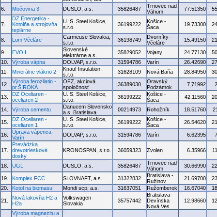
Trnovec nad
6.
Močovina 3
DUSLO, a.s.
35826487
77.51350
5
Váhom
DZ Energetika -
U. S. Steel Košice,
Košice -
7.
Kotolňa a strojovňa
36199222
19.73300
2
s.r.o.
Šaca
teplárne
Carmeuse Slovakia,
Dvorníky -
8.
Lom Včeláre
36198749
15.49150
2
s.r.o.
Včeláre
Slovenské
9.
EVO I
35829052
Vojany
24.77130
5
elektrárne a.s.
10.
Výroba vápna
DOLVAP, s.r.o.
31594786
Varín
26.42690
2
Knauf Insulation,
11.
Minerálne vlákno 2
31628109
Nová Baňa
28.84950
3
s.r.o.
Výroba ferozliatin -
OFZ, akciová
Oravský
12.
36389030
7.71992
pr.ŠIROKÁ
spoločnosť
Podzámok
DZ Oceliaren -
U. S. Steel Košice,
Košice -
13.
36199222
42.11560
2
oceliaren 2
s.r.o.
Šaca
Danucem Slovensko
14.
Výroba cementu
00214973
Rohožník
18.51760
2
a.s. Bratislava
DZ Oceliaren -
U. S. Steel Košice,
Košice -
15.
36199222
26.54620
2
oceliaren 1
s.r.o.
Šaca
Úprava vápenca
16.
DOLVAP, s.r.o.
31594786
Varín
6.62395
Varín
Prevádzka
17.
drevotrieskové
KRONOSPAN, s.r.o.
36059323
Zvolen
6.35966
1
dosky
Trnovec nad
18.
UGL
DUSLO, a.s.
35826487
30.66990
2
Váhom
Bratislava -
19.
Komplex FCC
SLOVNAFT, a.s.
31322832
21.69700
2
Ružinov
20.
Kotol na biomasu
Mondi scp, a.s.
31637051
Ružomberok
16.67040
1
Bratislava -
Nová lakovňa H2 a
Volkswagen
21.
35757442
Devínska
12.98660
1
H2a
Slovakia
Nová Ves
Výroba magnezitu a