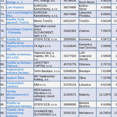
72.
PPC Energy, a.s.
36798436
4.96204
Energy, a. .s
Nové Mesto
EUROVIA -
Košice -
73.
Lom Hradová
36574988
4.93986
Kameňolomy, s.r.o.
Sever
Lom a technologická
EUROVIA -
Liptovská
74.
36574988
8.89001
linka
Kameňolomy, s.r.o.
Porúbka
Kotolňa, krytá
75.
Mesto Trenčín
00312037
Trenčín
4.50109
0
plaváreň, Trenčín
Špeciálne cestné
Kameňolom Zuberec
práce
76.
31602363
Zuberec
7.05070
- Podspády
SLOVKOREKT,
spol. s r.o.
77.
Kotolňa K5
STEFE ECB, s.r.o.
35889080
Kremnica
4.58713
Kotolňa farmy
Kamenica
78.
ošípaných Kamenica
TK Agro s.r.o.
51418649
3.95895
nad Cirochou
n/C
Vojenské lesy a
Lešť
Kotolňa na biomasu
79.
majetky SR, š.p.,
31577920
(vojenský
3.58500
(K1 a K2)
o.z.
obvod)
Kotolňa na biomasu -
LEHOTSKY
80.
45703779
Dúbrava
3.70710
Dúbrava
CAPITAL s.r.o.
Kogeneračná
81.
TeHo Bardejov, s.r.o.
51848520
Bardejov
7.61998
jednotka Bardejov
MH Teplárenský
82.
tepláreň Žilina
36211541
Žilina
7.15780
holding, a.s.
Kompostáreň
83.
EBA s.r.o.
31376134
Lukavica
6.62185
Lukavica
IKEA Industry
Výroba
Slovakia s.r.o.,
84.
drevotrieskových
31354572
Malacky
12.12870
1
odštepný závod
dosiek
Jasná
Kotolňa na
Banská
85.
STEFE ECB, s.r.o.
35889080
6.91856
spaľovanie biomasy
Bystrica
Tepelný zdroj
SYRÁREŇ BEL
86.
rozprachovej
31651321
Michalovce
18.23610
1
SLOVENSKO a.s.
sušiarne