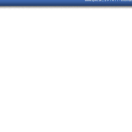
www.spirit.sk | S P I R I T - inform