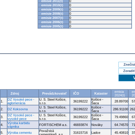
emisie 2011(t)
0
emisie 2010(t)
0
emisie 2009(t)
0
emisie 2008(t)
0
emisie 2007(t)
0
emisie 2006(t)
0
emisie 2005(t)
0
Znečisť
Zoradiť
emisia
em
Zdroj
Prevádzkovateľ
IČO
Kataster
2024(t)
20
DZ Vysoké pece -
U. S. Steel Košice,
Košice -
1.
36199222
28.89700
5
aglomerácia
s.r.o.
Šaca
U. S. Steel Košice,
Košice -
2.
DZ Koksovna
36199222
286.91100
262
s.r.o.
Šaca
DZ Vysoké pece -
U. S. Steel Košice,
Košice -
3.
36199222
79.49860
6
vysoké pece
s.r.o.
Šaca
Výroba karbidu
4.
FORTISCHEM a.s.
46693874
Nováky
64.74570
7
vápnika
Považská
5.
Výroba cementu
31615716
Ladce
45.40810
3
cementáreň, a.s.