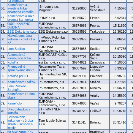
na biomasu
s.r.o.
Kameňolom a
IS - Lom s.r.o.
Vyšná
56.
výrobná linka
31720803
4.15076
Maglovec
Šebastová
drveného kameňa
Kameňolom a linka
57.
LOMY s.r.o.
44085672
Fintice
5.62314
drvenia kameniva
0002- KAMEŇOL
EUROVIA -
58.
36574988
Poprad
15.11820
DUBINA
Kameňolomy, s.r.o.
59.
ZSE Elektrárne s.r.o.
ZSE Elektrárne s.r.o.
36239593
Trakovice
16.36210
1
Hlavná centrálna
myWood Polomka
60.
kotolňa - kotol K1 a
36693979
Polomka
3.86220
Timber, s.r.o.
K3
EUROVIA -
61.
Lom Sedlice
36574988
Sedlice
3.97755
Kameňolomy, s.r.o.
Automatická
EUROCAST Košice,
Košice -
62.
36577707
10.15590
1
formovacia linka
s.r.o.
Šaca
63.
Kotolňa
esi Žarnovica s.r.o.
36744921
Žarnovica
4.10600
Priemyselné
Rettenmeier Tatra
Liptovský
64.
36387592
6.33292
spracovanie dreva
Timber, s.r.o.
Hrádok
Hammerbacher SK,
65.
Kotolňa pri VH
34119990
Pukanec
8.98796
1
a.s.
66.
Kameňolom Stožok
PK Metrostav, a.s.
35697814
Stožok
4.27979
0
Lom Ruskov -
67.
PK Metrostav, a.s.
35697814
Ruskov
16.50710
Strahuľka
Kameňolom Dubná
EUROVIA -
68.
36574988
Vrútky
14.35690
skala
Kameňolomy, s.r.o.
EUROVIA -
69.
Kameňolom
36574988
Vígľaš
9.70237
Kameňolomy, s.r.o.
Drevoštiepková
JT - PARTNER,
70.
36040720
Hriňová
10.58710
1
kotolňa
s.r.o.
Spracovanie
kukurice - výroba
Tate & Lyle Boleraz,
71.
31411011
Boleráz
20.31410
škrobu, sirupov a
s.r.o.
krmív
58 MW zdroj PPC
Bratislava -