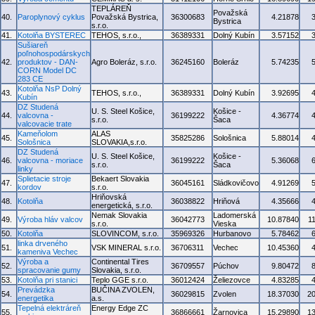
TEPLÁREŇ
Považská
40.
Paroplynový cyklus
Považská Bystrica,
36300683
4.21878
Bystrica
s.r.o.
41.
Kotolňa BYSTEREC
TEHOS, s.r.o.,
36389331
Dolný Kubín
3.57152
Sušiareň
poľnohospodárskych
42.
produktov - DAN-
Agro Boleráz, s.r.o.
36245160
Boleráz
5.74235
CORN Model DC
283 CE
Kotolňa NsP Dolný
43.
TEHOS, s.r.o.,
36389331
Dolný Kubín
3.92695
Kubín
DZ Studená
U. S. Steel Košice,
Košice -
44.
valcovna -
36199222
4.36774
s.r.o.
Šaca
valcovacie trate
Kameňolom
ALAS
45.
35825286
Sološnica
5.88014
Sološnica
SLOVAKIA,s.r.o.
DZ Studená
U. S. Steel Košice,
Košice -
46.
valcovna - moriace
36199222
5.36068
s.r.o.
Šaca
linky
Splietacie stroje
Bekaert Slovakia
47.
36045161
Sládkovičovo
4.91269
kordov
s.r.o.
Hriňovská
48.
Kotolňa
36038822
Hriňová
4.35666
energetická, s.r.o.
Nemak Slovakia
Ladomerská
49.
Výroba hláv valcov
36042773
10.87840
1
s.r.o.
Vieska
50.
Kotolňa
SLOVINCOM, s.r.o.
35969326
Hurbanovo
5.78462
linka drveného
51.
VSK MINERAL s.r.o.
36706311
Vechec
10.45360
kameniva Vechec
Výroba a
Continental Tires
52.
36709557
Púchov
9.80472
spracovanie gumy
Slovakia, s.r.o.
53.
Kotolňa pri stanici
Teplo GGE s.r.o.
36012424
Želiezovce
4.83285
Prevádzka
BUČINA ZVOLEN,
54.
36029815
Zvolen
18.37030
2
energetika
a.s.
Tepelná elektráreň
Energy Edge ZC
55.
36866661
Žarnovica
15.29890
1