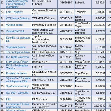
výroba bázických
SLOVMAG, a.s.
22.
31686184
Lubeník
8.83224
žiaruvzdorných
Lubeník
materiálov
Carmeuse Slovakia,
23.
Lom Trebejov
36198749
Trebejov
5.18389
1
s.r.o.
Nová
24.
CTZ Nová Dubnica
TERMONOVA, a.s.
36322644
9.70343
1
Dubnica
Trenčianska
25.
Výroba cukru
Považský cukor a.s.
35716266
30.25220
2
Teplá
Veolia Utilities Žiar
Žiar nad
26.
Závod ENEVIA
44069472
4.12129
nad Hronom, a.s.
Hronom
Tepelné
Kotolňa na biomasu -
Moldava nad
27.
hospodárstvo
36173061
7.89300
K6
Bodvou
Moldava a.s.
Carmeuse Slovakia,
Košice -
28.
Vápenka Košice
36198749
5.97081
s.r.o.
Šaca
29.
Technologická linka
DOLKAM Šuja, a.s.
31561870
Šuja
7.51735
1
U. S. Steel Košice,
Košice -
30.
DZ Teplá valcovňa
36199222
9.17237
s.r.o.
Šaca
31.
LOM Veľká Čierna
Bekam, s.r.o.
36777391
Veľká Čierna
12.63470
1
PK 5 - Podbreziny
Liptovský
32.
LMT, a.s.
44438982
4.78360
Žiarska
Mikuláš
DECODOM, spol. s
33.
Kotolňa na drevo
36305073
Topoľčany
5.02897
r.o.
Výhrevňa č.3 - kotle
Kysucké
34.
esi KYSUCA s.r.o.
31593488
5.40526
na štiepku aj ZPN
Nové Mesto
Veolia Energia
35.
Spaľovacie turbíny
35968486
Levice
4.90754
Levice, a.s.
Teplička nad
36.
SO 300 - Lakovňa
Kia Slovakia s. r. o.
35876832
6.38164
Váhom
Trnovec nad
37.
LAD
DUSLO, a.s.
35826487
8.19152
Váhom
Cementáreň Turňa
Danucem Slovensko
Dvorníky -
38.
00214973
22.28230
3
nad Bodvou
a.s. Bratislava
Včeláre
39.
Výroba cementu
CEMMAC a. s.
31412106
Horné Srnie
16.89690
1