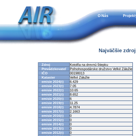
O Nás
Projekt
Najväčšie zdro
Zdroj
Kotolňa na drevnú štiepku
Prevádzkovateľ
Poľnohospodárske družstvo Veľké Zálužie
IČO
00198013
Kataster
Veľké Zálužie
emisie 2024(t)
6.429
emisie 2023(t)
7.05
emisie 2022(t)
10.65
emisie 2021(t)
8.652
emisie 2020(t)
6
emisie 2019(t)
11.25
emisie 2018(t)
4.7874
emisie 2017(t)
2.1663
emisie 2016(t)
0
emisie 2015(t)
0
emisie 2014(t)
0
emisie 2013(t)
0
emisie 2012(t)
0