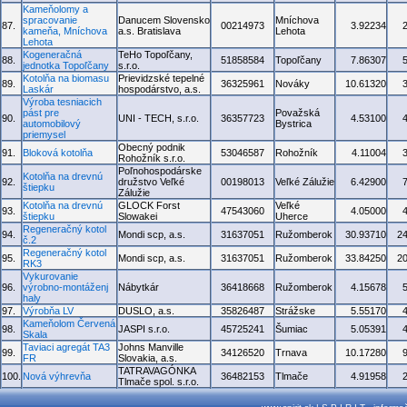
Kameňolomy a
spracovanie
Danucem Slovensko
Mníchova
87.
00214973
3.92234
kameňa, Mníchova
a.s. Bratislava
Lehota
Lehota
Kogeneračná
TeHo Topoľčany,
88.
51858584
Topoľčany
7.86307
jednotka Topoľčany
s.r.o.
Kotolňa na biomasu
Prievidzské tepelné
89.
36325961
Nováky
10.61320
Laskár
hospodárstvo, a.s.
Výroba tesniacich
pást pre
Považská
90.
UNI - TECH, s.r.o.
36357723
4.53100
automobilový
Bystrica
priemysel
Obecný podnik
91.
Bloková kotolňa
53046587
Rohožník
4.11004
Rohožník s.r.o.
Poľnohospodárske
Kotolňa na drevnú
92.
družstvo Veľké
00198013
Veľké Zálužie
6.42900
štiepku
Zálužie
Kotolňa na drevnú
GLOCK Forst
Veľké
93.
47543060
4.05000
štiepku
Slowakei
Uherce
Regeneračný kotol
94.
Mondi scp, a.s.
31637051
Ružomberok
30.93710
2
č.2
Regeneračný kotol
95.
Mondi scp, a.s.
31637051
Ružomberok
33.84250
2
RK3
Vykurovanie
96.
výrobno-montáženj
Nábytkár
36418668
Ružomberok
4.15678
haly
97.
Výrobňa LV
DUSLO, a.s.
35826487
Strážske
5.55170
Kameňolom Červená
98.
JASPI s.r.o.
45725241
Šumiac
5.05391
Skala
Taviaci agregát TA3
Johns Manville
99.
34126520
Trnava
10.17280
FR
Slovakia, a.s.
TATRAVAGÓNKA
100.
Nová výhrevňa
36482153
Tlmače
4.91958
Tlmače spol. s.r.o.