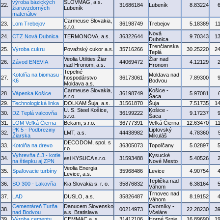
výroba bázických
SLOVMAG, a.s.
22.
31686184
Lubeník
8.83224
žiaruvzdorných
Lubeník
materiálov
Carmeuse Slovakia,
23.
Lom Trebejov
36198749
Trebejov
5.18389
1
s.r.o.
Nová
24.
CTZ Nová Dubnica
TERMONOVA, a.s.
36322644
9.70343
1
Dubnica
Trenčianska
25.
Výroba cukru
Považský cukor a.s.
35716266
30.25220
2
Teplá
Veolia Utilities Žiar
Žiar nad
26.
Závod ENEVIA
44069472
4.12129
nad Hronom, a.s.
Hronom
Tepelné
Kotolňa na biomasu -
Moldava nad
27.
hospodárstvo
36173061
7.89300
K6
Bodvou
Moldava a.s.
Carmeuse Slovakia,
Košice -
28.
Vápenka Košice
36198749
5.97081
s.r.o.
Šaca
29.
Technologická linka
DOLKAM Šuja, a.s.
31561870
Šuja
7.51735
1
U. S. Steel Košice,
Košice -
30.
DZ Teplá valcovňa
36199222
9.17237
s.r.o.
Šaca
31.
LOM Veľká Čierna
Bekam, s.r.o.
36777391
Veľká Čierna
12.63470
1
PK 5 - Podbreziny
Liptovský
32.
LMT, a.s.
44438982
4.78360
Žiarska
Mikuláš
DECODOM, spol. s
33.
Kotolňa na drevo
36305073
Topoľčany
5.02897
r.o.
Výhrevňa č.3 - kotle
Kysucké
34.
esi KYSUCA s.r.o.
31593488
5.40526
na štiepku aj ZPN
Nové Mesto
Veolia Energia
35.
Spaľovacie turbíny
35968486
Levice
4.90754
Levice, a.s.
Teplička nad
36.
SO 300 - Lakovňa
Kia Slovakia s. r. o.
35876832
6.38164
Váhom
Trnovec nad
37.
LAD
DUSLO, a.s.
35826487
8.19152
Váhom
Cementáreň Turňa
Danucem Slovensko
Dvorníky -
38.
00214973
22.28230
3
nad Bodvou
a.s. Bratislava
Včeláre
39.
Výroba cementu
CEMMAC a. s.
31412106
Horné Srnie
16.89690
1