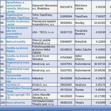
Kameňolomy a
spracovanie
Danucem Slovensko
Mníchova
87.
00214973
3.92234
kameňa, Mníchova
a.s. Bratislava
Lehota
Lehota
Kogeneračná
TeHo Topoľčany,
88.
51858584
Topoľčany
7.86307
jednotka Topoľčany
s.r.o.
Kotolňa na biomasu
Prievidzské tepelné
89.
36325961
Nováky
10.61320
Laskár
hospodárstvo, a.s.
Výroba tesniacich
pást pre
Považská
90.
UNI - TECH, s.r.o.
36357723
4.53100
automobilový
Bystrica
priemysel
Obecný podnik
91.
Bloková kotolňa
53046587
Rohožník
4.11004
Rohožník s.r.o.
Poľnohospodárske
Kotolňa na drevnú
92.
družstvo Veľké
00198013
Veľké Zálužie
6.42900
štiepku
Zálužie
Kotolňa na drevnú
GLOCK Forst
Veľké
93.
47543060
4.05000
štiepku
Slowakei
Uherce
Regeneračný kotol
94.
Mondi scp, a.s.
31637051
Ružomberok
30.93710
2
č.2
Regeneračný kotol
95.
Mondi scp, a.s.
31637051
Ružomberok
33.84250
2
RK3
Vykurovanie
96.
výrobno-montáženj
Nábytkár
36418668
Ružomberok
4.15678
haly
97.
Výrobňa LV
DUSLO, a.s.
35826487
Strážske
5.55170
Kameňolom Červená
98.
JASPI s.r.o.
45725241
Šumiac
5.05391
Skala
Taviaci agregát TA3
Johns Manville
99.
34126520
Trnava
10.17280
FR
Slovakia, a.s.
TATRAVAGÓNKA
100.
Nová výhrevňa
36482153
Tlmače
4.91958
Tlmače spol. s.r.o.