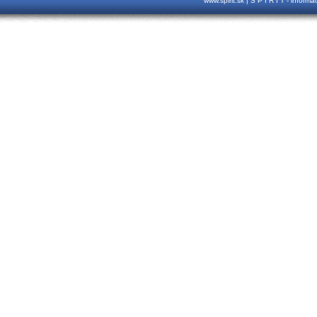
www.spirit.sk | S P I R I T - inform