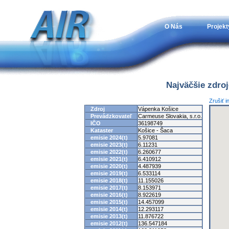
O Nás
Projekt
Najväčšie zdro
Zrušiť i
Zdroj
Vápenka Košice
Prevádzkovateľ
Carmeuse Slovakia, s.r.o.
IČO
36198749
Kataster
Košice - Šaca
emisie 2024(t)
5.97081
emisie 2023(t)
6.11231
emisie 2022(t)
6.260677
emisie 2021(t)
6.410912
emisie 2020(t)
4.487939
emisie 2019(t)
6.533114
emisie 2018(t)
11.155026
emisie 2017(t)
8.153971
emisie 2016(t)
8.922619
emisie 2015(t)
14.457099
emisie 2014(t)
12.293117
emisie 2013(t)
11.876722
emisie 2012(t)
136.547184