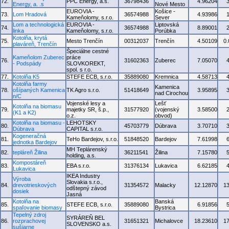
72.
PPC Energy, a.s.
36798436
4.96204
Energy, a. .s
Nové Mesto
EUROVIA -
Košice -
73.
Lom Hradová
36574988
4.93986
Kameňolomy, s.r.o.
Sever
Lom a technologická
EUROVIA -
Liptovská
74.
36574988
8.89001
linka
Kameňolomy, s.r.o.
Porúbka
Kotolňa, krytá
75.
Mesto Trenčín
00312037
Trenčín
4.50109
0
plaváreň, Trenčín
Špeciálne cestné
Kameňolom Zuberec
práce
76.
31602363
Zuberec
7.05070
- Podspády
SLOVKOREKT,
spol. s r.o.
77.
Kotolňa K5
STEFE ECB, s.r.o.
35889080
Kremnica
4.58713
Kotolňa farmy
Kamenica
78.
ošípaných Kamenica
TK Agro s.r.o.
51418649
3.95895
nad Cirochou
n/C
Vojenské lesy a
Lešť
Kotolňa na biomasu
79.
majetky SR, š.p.,
31577920
(vojenský
3.58500
(K1 a K2)
o.z.
obvod)
Kotolňa na biomasu -
LEHOTSKY
80.
45703779
Dúbrava
3.70710
Dúbrava
CAPITAL s.r.o.
Kogeneračná
81.
TeHo Bardejov, s.r.o.
51848520
Bardejov
7.61998
jednotka Bardejov
MH Teplárenský
82.
tepláreň Žilina
36211541
Žilina
7.15780
holding, a.s.
Kompostáreň
83.
EBA s.r.o.
31376134
Lukavica
6.62185
Lukavica
IKEA Industry
Výroba
Slovakia s.r.o.,
84.
drevotrieskových
31354572
Malacky
12.12870
1
odštepný závod
dosiek
Jasná
Kotolňa na
Banská
85.
STEFE ECB, s.r.o.
35889080
6.91856
spaľovanie biomasy
Bystrica
Tepelný zdroj
SYRÁREŇ BEL
86.
rozprachovej
31651321
Michalovce
18.23610
1
SLOVENSKO a.s.
sušiarne