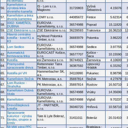
na biomasu
s.r.o.
Kameňolom a
IS - Lom s.r.o.
Vyšná
56.
výrobná linka
31720803
4.15076
Maglovec
Šebastová
drveného kameňa
Kameňolom a linka
57.
LOMY s.r.o.
44085672
Fintice
5.62314
drvenia kameniva
0002- KAMEŇOL
EUROVIA -
58.
36574988
Poprad
15.11820
DUBINA
Kameňolomy, s.r.o.
59.
ZSE Elektrárne s.r.o.
ZSE Elektrárne s.r.o.
36239593
Trakovice
16.36210
1
Hlavná centrálna
myWood Polomka
60.
kotolňa - kotol K1 a
36693979
Polomka
3.86220
Timber, s.r.o.
K3
EUROVIA -
61.
Lom Sedlice
36574988
Sedlice
3.97755
Kameňolomy, s.r.o.
Automatická
EUROCAST Košice,
Košice -
62.
36577707
10.15590
1
formovacia linka
s.r.o.
Šaca
63.
Kotolňa
esi Žarnovica s.r.o.
36744921
Žarnovica
4.10600
Priemyselné
Rettenmeier Tatra
Liptovský
64.
36387592
6.33292
spracovanie dreva
Timber, s.r.o.
Hrádok
Hammerbacher SK,
65.
Kotolňa pri VH
34119990
Pukanec
8.98796
1
a.s.
66.
Kameňolom Stožok
PK Metrostav, a.s.
35697814
Stožok
4.27979
0
Lom Ruskov -
67.
PK Metrostav, a.s.
35697814
Ruskov
16.50710
Strahuľka
Kameňolom Dubná
EUROVIA -
68.
36574988
Vrútky
14.35690
skala
Kameňolomy, s.r.o.
EUROVIA -
69.
Kameňolom
36574988
Vígľaš
9.70237
Kameňolomy, s.r.o.
Drevoštiepková
JT - PARTNER,
70.
36040720
Hriňová
10.58710
1
kotolňa
s.r.o.
Spracovanie
kukurice - výroba
Tate & Lyle Boleraz,
71.
31411011
Boleráz
20.31410
škrobu, sirupov a
s.r.o.
krmív
58 MW zdroj PPC
Bratislava -