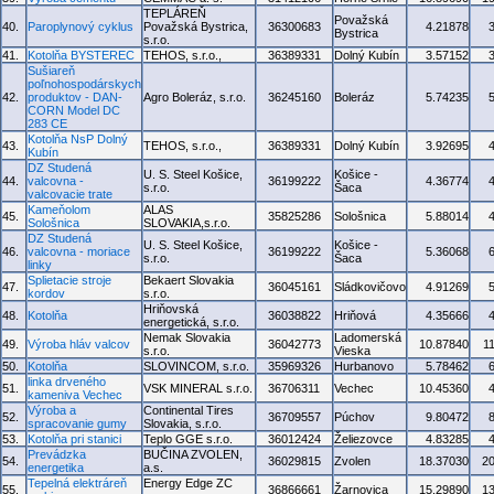
TEPLÁREŇ
Považská
40.
Paroplynový cyklus
Považská Bystrica,
36300683
4.21878
Bystrica
s.r.o.
41.
Kotolňa BYSTEREC
TEHOS, s.r.o.,
36389331
Dolný Kubín
3.57152
Sušiareň
poľnohospodárskych
42.
produktov - DAN-
Agro Boleráz, s.r.o.
36245160
Boleráz
5.74235
CORN Model DC
283 CE
Kotolňa NsP Dolný
43.
TEHOS, s.r.o.,
36389331
Dolný Kubín
3.92695
Kubín
DZ Studená
U. S. Steel Košice,
Košice -
44.
valcovna -
36199222
4.36774
s.r.o.
Šaca
valcovacie trate
Kameňolom
ALAS
45.
35825286
Sološnica
5.88014
Sološnica
SLOVAKIA,s.r.o.
DZ Studená
U. S. Steel Košice,
Košice -
46.
valcovna - moriace
36199222
5.36068
s.r.o.
Šaca
linky
Splietacie stroje
Bekaert Slovakia
47.
36045161
Sládkovičovo
4.91269
kordov
s.r.o.
Hriňovská
48.
Kotolňa
36038822
Hriňová
4.35666
energetická, s.r.o.
Nemak Slovakia
Ladomerská
49.
Výroba hláv valcov
36042773
10.87840
1
s.r.o.
Vieska
50.
Kotolňa
SLOVINCOM, s.r.o.
35969326
Hurbanovo
5.78462
linka drveného
51.
VSK MINERAL s.r.o.
36706311
Vechec
10.45360
kameniva Vechec
Výroba a
Continental Tires
52.
36709557
Púchov
9.80472
spracovanie gumy
Slovakia, s.r.o.
53.
Kotolňa pri stanici
Teplo GGE s.r.o.
36012424
Želiezovce
4.83285
Prevádzka
BUČINA ZVOLEN,
54.
36029815
Zvolen
18.37030
2
energetika
a.s.
Tepelná elektráreň
Energy Edge ZC
55.
36866661
Žarnovica
15.29890
1