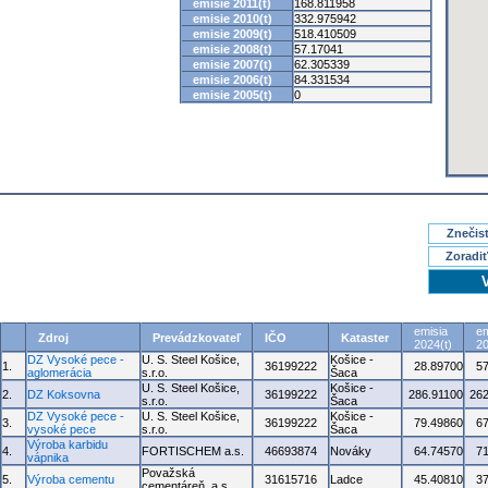
emisie 2011(t)
168.811958
emisie 2010(t)
332.975942
emisie 2009(t)
518.410509
emisie 2008(t)
57.17041
emisie 2007(t)
62.305339
emisie 2006(t)
84.331534
emisie 2005(t)
0
Znečisť
Zoradiť
emisia
em
Zdroj
Prevádzkovateľ
IČO
Kataster
2024(t)
20
DZ Vysoké pece -
U. S. Steel Košice,
Košice -
1.
36199222
28.89700
5
aglomerácia
s.r.o.
Šaca
U. S. Steel Košice,
Košice -
2.
DZ Koksovna
36199222
286.91100
262
s.r.o.
Šaca
DZ Vysoké pece -
U. S. Steel Košice,
Košice -
3.
36199222
79.49860
6
vysoké pece
s.r.o.
Šaca
Výroba karbidu
4.
FORTISCHEM a.s.
46693874
Nováky
64.74570
7
vápnika
Považská
5.
Výroba cementu
31615716
Ladce
45.40810
3
cementáreň, a.s.