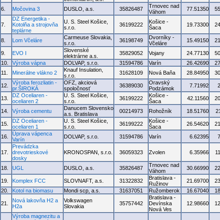
Trnovec nad
6.
Močovina 3
DUSLO, a.s.
35826487
77.51350
5
Váhom
DZ Energetika -
U. S. Steel Košice,
Košice -
7.
Kotolňa a strojovňa
36199222
19.73300
2
s.r.o.
Šaca
teplárne
Carmeuse Slovakia,
Dvorníky -
8.
Lom Včeláre
36198749
15.49150
2
s.r.o.
Včeláre
Slovenské
9.
EVO I
35829052
Vojany
24.77130
5
elektrárne a.s.
10.
Výroba vápna
DOLVAP, s.r.o.
31594786
Varín
26.42690
2
Knauf Insulation,
11.
Minerálne vlákno 2
31628109
Nová Baňa
28.84950
3
s.r.o.
Výroba ferozliatin -
OFZ, akciová
Oravský
12.
36389030
7.71992
pr.ŠIROKÁ
spoločnosť
Podzámok
DZ Oceliaren -
U. S. Steel Košice,
Košice -
13.
36199222
42.11560
2
oceliaren 2
s.r.o.
Šaca
Danucem Slovensko
14.
Výroba cementu
00214973
Rohožník
18.51760
2
a.s. Bratislava
DZ Oceliaren -
U. S. Steel Košice,
Košice -
15.
36199222
26.54620
2
oceliaren 1
s.r.o.
Šaca
Úprava vápenca
16.
DOLVAP, s.r.o.
31594786
Varín
6.62395
Varín
Prevádzka
17.
drevotrieskové
KRONOSPAN, s.r.o.
36059323
Zvolen
6.35966
1
dosky
Trnovec nad
18.
UGL
DUSLO, a.s.
35826487
30.66990
2
Váhom
Bratislava -
19.
Komplex FCC
SLOVNAFT, a.s.
31322832
21.69700
2
Ružinov
20.
Kotol na biomasu
Mondi scp, a.s.
31637051
Ružomberok
16.67040
1
Bratislava -
Nová lakovňa H2 a
Volkswagen
21.
35757442
Devínska
12.98660
1
H2a
Slovakia
Nová Ves
Výroba magnezitu a