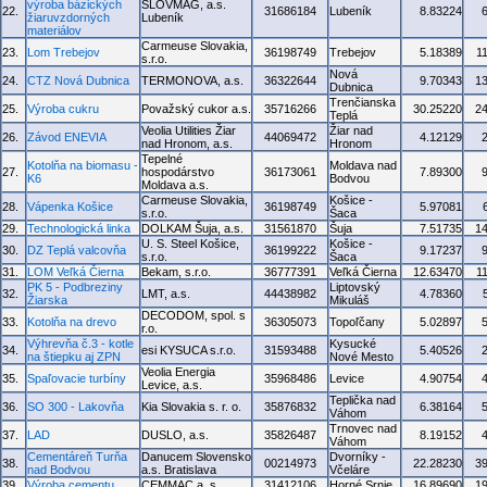
výroba bázických
SLOVMAG, a.s.
22.
31686184
Lubeník
8.83224
žiaruvzdorných
Lubeník
materiálov
Carmeuse Slovakia,
23.
Lom Trebejov
36198749
Trebejov
5.18389
1
s.r.o.
Nová
24.
CTZ Nová Dubnica
TERMONOVA, a.s.
36322644
9.70343
1
Dubnica
Trenčianska
25.
Výroba cukru
Považský cukor a.s.
35716266
30.25220
2
Teplá
Veolia Utilities Žiar
Žiar nad
26.
Závod ENEVIA
44069472
4.12129
nad Hronom, a.s.
Hronom
Tepelné
Kotolňa na biomasu -
Moldava nad
27.
hospodárstvo
36173061
7.89300
K6
Bodvou
Moldava a.s.
Carmeuse Slovakia,
Košice -
28.
Vápenka Košice
36198749
5.97081
s.r.o.
Šaca
29.
Technologická linka
DOLKAM Šuja, a.s.
31561870
Šuja
7.51735
1
U. S. Steel Košice,
Košice -
30.
DZ Teplá valcovňa
36199222
9.17237
s.r.o.
Šaca
31.
LOM Veľká Čierna
Bekam, s.r.o.
36777391
Veľká Čierna
12.63470
1
PK 5 - Podbreziny
Liptovský
32.
LMT, a.s.
44438982
4.78360
Žiarska
Mikuláš
DECODOM, spol. s
33.
Kotolňa na drevo
36305073
Topoľčany
5.02897
r.o.
Výhrevňa č.3 - kotle
Kysucké
34.
esi KYSUCA s.r.o.
31593488
5.40526
na štiepku aj ZPN
Nové Mesto
Veolia Energia
35.
Spaľovacie turbíny
35968486
Levice
4.90754
Levice, a.s.
Teplička nad
36.
SO 300 - Lakovňa
Kia Slovakia s. r. o.
35876832
6.38164
Váhom
Trnovec nad
37.
LAD
DUSLO, a.s.
35826487
8.19152
Váhom
Cementáreň Turňa
Danucem Slovensko
Dvorníky -
38.
00214973
22.28230
3
nad Bodvou
a.s. Bratislava
Včeláre
39.
Výroba cementu
CEMMAC a. s.
31412106
Horné Srnie
16.89690
1