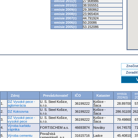
emisie 2011(t)
27.908986
emisie 2010(t)
38.555551
emisie 2009(t)
29.380862
emisie 2008(t)
23.965404
emisie 2007(t)
44.791924
emisie 2006(t)
50.20086
emisie 2005(t)
53.152086
Znečisť
Zoradiť
emisia
em
Zdroj
Prevádzkovateľ
IČO
Kataster
2024(t)
20
DZ Vysoké pece -
U. S. Steel Košice,
Košice -
1.
36199222
28.89700
5
aglomerácia
s.r.o.
Šaca
U. S. Steel Košice,
Košice -
2.
DZ Koksovna
36199222
286.91100
262
s.r.o.
Šaca
DZ Vysoké pece -
U. S. Steel Košice,
Košice -
3.
36199222
79.49860
6
vysoké pece
s.r.o.
Šaca
Výroba karbidu
4.
FORTISCHEM a.s.
46693874
Nováky
64.74570
7
vápnika
Považská
5.
Výroba cementu
31615716
Ladce
45.40810
3
cementáreň, a.s.