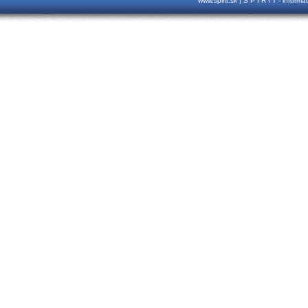
www.spirit.sk | S P I R I T - inform