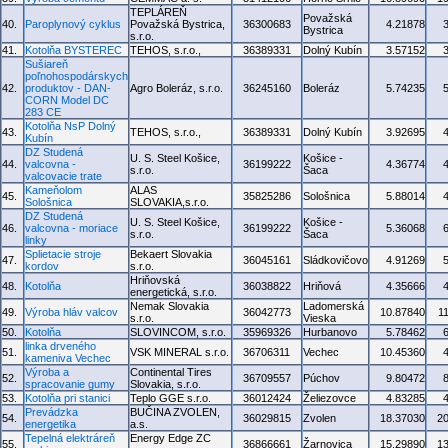
TEPLÁREŇ
Považská
40.
Paroplynový cyklus
Považská Bystrica,
36300683
4.21878
Bystrica
s.r.o.
41.
Kotolňa BYSTEREC
TEHOS, s.r.o.,
36389331
Dolný Kubín
3.57152
Sušiareň
poľnohospodárskych
42.
produktov - DAN-
Agro Boleráz, s.r.o.
36245160
Boleráz
5.74235
CORN Model DC
283 CE
Kotolňa NsP Dolný
43.
TEHOS, s.r.o.,
36389331
Dolný Kubín
3.92695
Kubín
DZ Studená
U. S. Steel Košice,
Košice -
44.
valcovna -
36199222
4.36774
s.r.o.
Šaca
valcovacie trate
Kameňolom
ALAS
45.
35825286
Sološnica
5.88014
Sološnica
SLOVAKIA,s.r.o.
DZ Studená
U. S. Steel Košice,
Košice -
46.
valcovna - moriace
36199222
5.36068
s.r.o.
Šaca
linky
Splietacie stroje
Bekaert Slovakia
47.
36045161
Sládkovičovo
4.91269
kordov
s.r.o.
Hriňovská
48.
Kotolňa
36038822
Hriňová
4.35666
energetická, s.r.o.
Nemak Slovakia
Ladomerská
49.
Výroba hláv valcov
36042773
10.87840
1
s.r.o.
Vieska
50.
Kotolňa
SLOVINCOM, s.r.o.
35969326
Hurbanovo
5.78462
linka drveného
51.
VSK MINERAL s.r.o.
36706311
Vechec
10.45360
kameniva Vechec
Výroba a
Continental Tires
52.
36709557
Púchov
9.80472
spracovanie gumy
Slovakia, s.r.o.
53.
Kotolňa pri stanici
Teplo GGE s.r.o.
36012424
Želiezovce
4.83285
Prevádzka
BUČINA ZVOLEN,
54.
36029815
Zvolen
18.37030
2
energetika
a.s.
Tepelná elektráreň
Energy Edge ZC
55.
36866661
Žarnovica
15.29890
1