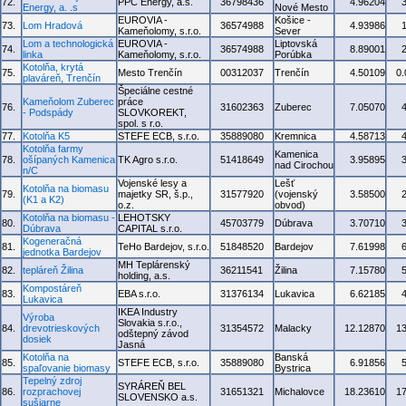
72.
PPC Energy, a.s.
36798436
4.96204
Energy, a. .s
Nové Mesto
EUROVIA -
Košice -
73.
Lom Hradová
36574988
4.93986
Kameňolomy, s.r.o.
Sever
Lom a technologická
EUROVIA -
Liptovská
74.
36574988
8.89001
linka
Kameňolomy, s.r.o.
Porúbka
Kotolňa, krytá
75.
Mesto Trenčín
00312037
Trenčín
4.50109
0
plaváreň, Trenčín
Špeciálne cestné
Kameňolom Zuberec
práce
76.
31602363
Zuberec
7.05070
- Podspády
SLOVKOREKT,
spol. s r.o.
77.
Kotolňa K5
STEFE ECB, s.r.o.
35889080
Kremnica
4.58713
Kotolňa farmy
Kamenica
78.
ošípaných Kamenica
TK Agro s.r.o.
51418649
3.95895
nad Cirochou
n/C
Vojenské lesy a
Lešť
Kotolňa na biomasu
79.
majetky SR, š.p.,
31577920
(vojenský
3.58500
(K1 a K2)
o.z.
obvod)
Kotolňa na biomasu -
LEHOTSKY
80.
45703779
Dúbrava
3.70710
Dúbrava
CAPITAL s.r.o.
Kogeneračná
81.
TeHo Bardejov, s.r.o.
51848520
Bardejov
7.61998
jednotka Bardejov
MH Teplárenský
82.
tepláreň Žilina
36211541
Žilina
7.15780
holding, a.s.
Kompostáreň
83.
EBA s.r.o.
31376134
Lukavica
6.62185
Lukavica
IKEA Industry
Výroba
Slovakia s.r.o.,
84.
drevotrieskových
31354572
Malacky
12.12870
1
odštepný závod
dosiek
Jasná
Kotolňa na
Banská
85.
STEFE ECB, s.r.o.
35889080
6.91856
spaľovanie biomasy
Bystrica
Tepelný zdroj
SYRÁREŇ BEL
86.
rozprachovej
31651321
Michalovce
18.23610
1
SLOVENSKO a.s.
sušiarne