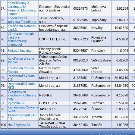
Kameňolomy a
spracovanie
Danucem Slovensko
Mníchova
87.
00214973
3.92234
kameňa, Mníchova
a.s. Bratislava
Lehota
Lehota
Kogeneračná
TeHo Topoľčany,
88.
51858584
Topoľčany
7.86307
jednotka Topoľčany
s.r.o.
Kotolňa na biomasu
Prievidzské tepelné
89.
36325961
Nováky
10.61320
Laskár
hospodárstvo, a.s.
Výroba tesniacich
pást pre
Považská
90.
UNI - TECH, s.r.o.
36357723
4.53100
automobilový
Bystrica
priemysel
Obecný podnik
91.
Bloková kotolňa
53046587
Rohožník
4.11004
Rohožník s.r.o.
Poľnohospodárske
Kotolňa na drevnú
92.
družstvo Veľké
00198013
Veľké Zálužie
6.42900
štiepku
Zálužie
Kotolňa na drevnú
GLOCK Forst
Veľké
93.
47543060
4.05000
štiepku
Slowakei
Uherce
Regeneračný kotol
94.
Mondi scp, a.s.
31637051
Ružomberok
30.93710
2
č.2
Regeneračný kotol
95.
Mondi scp, a.s.
31637051
Ružomberok
33.84250
2
RK3
Vykurovanie
96.
výrobno-montáženj
Nábytkár
36418668
Ružomberok
4.15678
haly
97.
Výrobňa LV
DUSLO, a.s.
35826487
Strážske
5.55170
Kameňolom Červená
98.
JASPI s.r.o.
45725241
Šumiac
5.05391
Skala
Taviaci agregát TA3
Johns Manville
99.
34126520
Trnava
10.17280
FR
Slovakia, a.s.
TATRAVAGÓNKA
100.
Nová výhrevňa
36482153
Tlmače
4.91958
Tlmače spol. s.r.o.