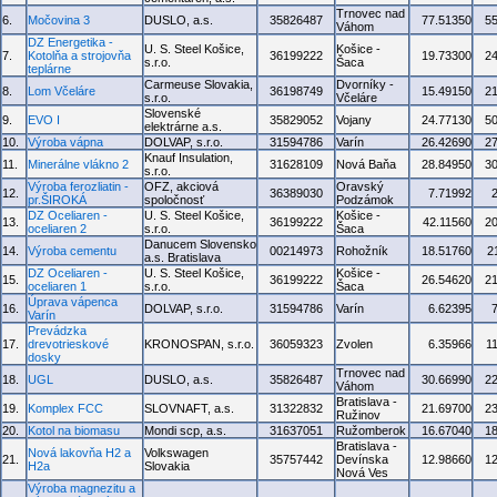
Trnovec nad
6.
Močovina 3
DUSLO, a.s.
35826487
77.51350
5
Váhom
DZ Energetika -
U. S. Steel Košice,
Košice -
7.
Kotolňa a strojovňa
36199222
19.73300
2
s.r.o.
Šaca
teplárne
Carmeuse Slovakia,
Dvorníky -
8.
Lom Včeláre
36198749
15.49150
2
s.r.o.
Včeláre
Slovenské
9.
EVO I
35829052
Vojany
24.77130
5
elektrárne a.s.
10.
Výroba vápna
DOLVAP, s.r.o.
31594786
Varín
26.42690
2
Knauf Insulation,
11.
Minerálne vlákno 2
31628109
Nová Baňa
28.84950
3
s.r.o.
Výroba ferozliatin -
OFZ, akciová
Oravský
12.
36389030
7.71992
pr.ŠIROKÁ
spoločnosť
Podzámok
DZ Oceliaren -
U. S. Steel Košice,
Košice -
13.
36199222
42.11560
2
oceliaren 2
s.r.o.
Šaca
Danucem Slovensko
14.
Výroba cementu
00214973
Rohožník
18.51760
2
a.s. Bratislava
DZ Oceliaren -
U. S. Steel Košice,
Košice -
15.
36199222
26.54620
2
oceliaren 1
s.r.o.
Šaca
Úprava vápenca
16.
DOLVAP, s.r.o.
31594786
Varín
6.62395
Varín
Prevádzka
17.
drevotrieskové
KRONOSPAN, s.r.o.
36059323
Zvolen
6.35966
1
dosky
Trnovec nad
18.
UGL
DUSLO, a.s.
35826487
30.66990
2
Váhom
Bratislava -
19.
Komplex FCC
SLOVNAFT, a.s.
31322832
21.69700
2
Ružinov
20.
Kotol na biomasu
Mondi scp, a.s.
31637051
Ružomberok
16.67040
1
Bratislava -
Nová lakovňa H2 a
Volkswagen
21.
35757442
Devínska
12.98660
1
H2a
Slovakia
Nová Ves
Výroba magnezitu a