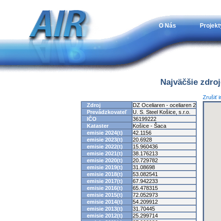
O Nás
Projekt
Najväčšie zdro
Zrušiť 
Zdroj
DZ Oceliaren - oceliaren 2
Prevádzkovateľ
U. S. Steel Košice, s.r.o.
IČO
36199222
Kataster
Košice - Šaca
emisie 2024(t)
42.1156
emisie 2023(t)
20.6928
emisie 2022(t)
15.960436
emisie 2021(t)
38.176213
emisie 2020(t)
20.729782
emisie 2019(t)
31.08698
emisie 2018(t)
53.082541
emisie 2017(t)
67.942233
emisie 2016(t)
65.478315
emisie 2015(t)
72.052973
emisie 2014(t)
54.209912
emisie 2013(t)
31.70445
emisie 2012(t)
25.299714