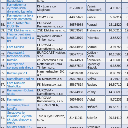
na biomasu
s.r.o.
Kameňolom a
IS - Lom s.r.o.
Vyšná
56.
výrobná linka
31720803
4.15076
Maglovec
Šebastová
drveného kameňa
Kameňolom a linka
57.
LOMY s.r.o.
44085672
Fintice
5.62314
drvenia kameniva
0002- KAMEŇOL
EUROVIA -
58.
36574988
Poprad
15.11820
DUBINA
Kameňolomy, s.r.o.
59.
ZSE Elektrárne s.r.o.
ZSE Elektrárne s.r.o.
36239593
Trakovice
16.36210
1
Hlavná centrálna
myWood Polomka
60.
kotolňa - kotol K1 a
36693979
Polomka
3.86220
Timber, s.r.o.
K3
EUROVIA -
61.
Lom Sedlice
36574988
Sedlice
3.97755
Kameňolomy, s.r.o.
Automatická
EUROCAST Košice,
Košice -
62.
36577707
10.15590
1
formovacia linka
s.r.o.
Šaca
63.
Kotolňa
esi Žarnovica s.r.o.
36744921
Žarnovica
4.10600
Priemyselné
Rettenmeier Tatra
Liptovský
64.
36387592
6.33292
spracovanie dreva
Timber, s.r.o.
Hrádok
Hammerbacher SK,
65.
Kotolňa pri VH
34119990
Pukanec
8.98796
1
a.s.
66.
Kameňolom Stožok
PK Metrostav, a.s.
35697814
Stožok
4.27979
0
Lom Ruskov -
67.
PK Metrostav, a.s.
35697814
Ruskov
16.50710
Strahuľka
Kameňolom Dubná
EUROVIA -
68.
36574988
Vrútky
14.35690
skala
Kameňolomy, s.r.o.
EUROVIA -
69.
Kameňolom
36574988
Vígľaš
9.70237
Kameňolomy, s.r.o.
Drevoštiepková
JT - PARTNER,
70.
36040720
Hriňová
10.58710
1
kotolňa
s.r.o.
Spracovanie
kukurice - výroba
Tate & Lyle Boleraz,
71.
31411011
Boleráz
20.31410
škrobu, sirupov a
s.r.o.
krmív
58 MW zdroj PPC
Bratislava -