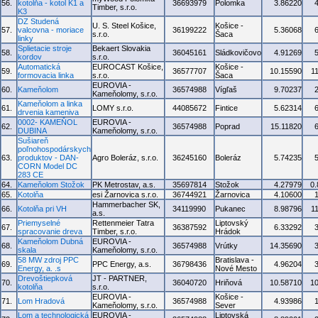
56.
kotolňa - kotol K1 a
36693979
Polomka
3.86220
Timber, s.r.o.
K3
DZ Studená
U. S. Steel Košice,
Košice -
57.
valcovna - moriace
36199222
5.36068
s.r.o.
Šaca
linky
Splietacie stroje
Bekaert Slovakia
58.
36045161
Sládkovičovo
4.91269
kordov
s.r.o.
Automatická
EUROCAST Košice,
Košice -
59.
36577707
10.15590
1
formovacia linka
s.r.o.
Šaca
EUROVIA -
60.
Kameňolom
36574988
Vígľaš
9.70237
Kameňolomy, s.r.o.
Kameňolom a linka
61.
LOMY s.r.o.
44085672
Fintice
5.62314
drvenia kameniva
0002- KAMEŇOL
EUROVIA -
62.
36574988
Poprad
15.11820
DUBINA
Kameňolomy, s.r.o.
Sušiareň
poľnohospodárskych
63.
produktov - DAN-
Agro Boleráz, s.r.o.
36245160
Boleráz
5.74235
CORN Model DC
283 CE
64.
Kameňolom Stožok
PK Metrostav, a.s.
35697814
Stožok
4.27979
0
65.
Kotolňa
esi Žarnovica s.r.o.
36744921
Žarnovica
4.10600
Hammerbacher SK,
66.
Kotolňa pri VH
34119990
Pukanec
8.98796
1
a.s.
Priemyselné
Rettenmeier Tatra
Liptovský
67.
36387592
6.33292
spracovanie dreva
Timber, s.r.o.
Hrádok
Kameňolom Dubná
EUROVIA -
68.
36574988
Vrútky
14.35690
skala
Kameňolomy, s.r.o.
58 MW zdroj PPC
Bratislava -
69.
PPC Energy, a.s.
36798436
4.96204
Energy, a. .s
Nové Mesto
Drevoštiepková
JT - PARTNER,
70.
36040720
Hriňová
10.58710
1
kotolňa
s.r.o.
EUROVIA -
Košice -
71.
Lom Hradová
36574988
4.93986
Kameňolomy, s.r.o.
Sever
Lom a technologická
EUROVIA -
Liptovská