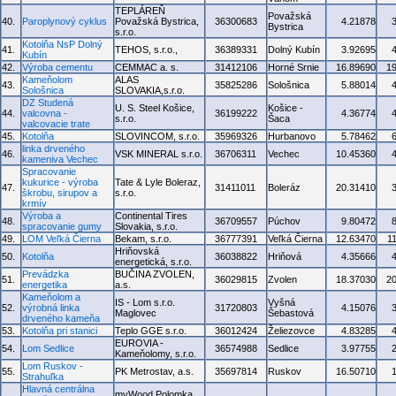
TEPLÁREŇ
Považská
40.
Paroplynový cyklus
Považská Bystrica,
36300683
4.21878
Bystrica
s.r.o.
Kotolňa NsP Dolný
41.
TEHOS, s.r.o.,
36389331
Dolný Kubín
3.92695
Kubín
42.
Výroba cementu
CEMMAC a. s.
31412106
Horné Srnie
16.89690
1
Kameňolom
ALAS
43.
35825286
Sološnica
5.88014
Sološnica
SLOVAKIA,s.r.o.
DZ Studená
U. S. Steel Košice,
Košice -
44.
valcovna -
36199222
4.36774
s.r.o.
Šaca
valcovacie trate
45.
Kotolňa
SLOVINCOM, s.r.o.
35969326
Hurbanovo
5.78462
linka drveného
46.
VSK MINERAL s.r.o.
36706311
Vechec
10.45360
kameniva Vechec
Spracovanie
kukurice - výroba
Tate & Lyle Boleraz,
47.
31411011
Boleráz
20.31410
škrobu, sirupov a
s.r.o.
krmív
Výroba a
Continental Tires
48.
36709557
Púchov
9.80472
spracovanie gumy
Slovakia, s.r.o.
49.
LOM Veľká Čierna
Bekam, s.r.o.
36777391
Veľká Čierna
12.63470
1
Hriňovská
50.
Kotolňa
36038822
Hriňová
4.35666
energetická, s.r.o.
Prevádzka
BUČINA ZVOLEN,
51.
36029815
Zvolen
18.37030
2
energetika
a.s.
Kameňolom a
IS - Lom s.r.o.
Vyšná
52.
výrobná linka
31720803
4.15076
Maglovec
Šebastová
drveného kameňa
53.
Kotolňa pri stanici
Teplo GGE s.r.o.
36012424
Želiezovce
4.83285
EUROVIA -
54.
Lom Sedlice
36574988
Sedlice
3.97755
Kameňolomy, s.r.o.
Lom Ruskov -
55.
PK Metrostav, a.s.
35697814
Ruskov
16.50710
Strahuľka
Hlavná centrálna
myWood Polomka