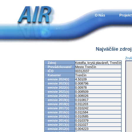
O Nás
Projekt
Najväčšie zdro
Zruš
Zdroj
Kotolňa, krytá plaváreň, Trenčín
Prevádzkovateľ
Mesto Trenčín
IČO
00312037
Kataster
Trenčín
emisie 2024(t)
4.50109
emisie 2023(t)
0.008796
emisie 2022(t)
0.00978
emisie 2021(t)
0.008509
emisie 2020(t)
0.008026
emisie 2019(t)
0.010817
emisie 2018(t)
0.011203
emisie 2017(t)
0.010242
emisie 2016(t)
0.011584
emisie 2015(t)
0.010585
emisie 2014(t)
0.010379
emisie 2013(t)
0.011027
emisie 2012(t)
0.004223