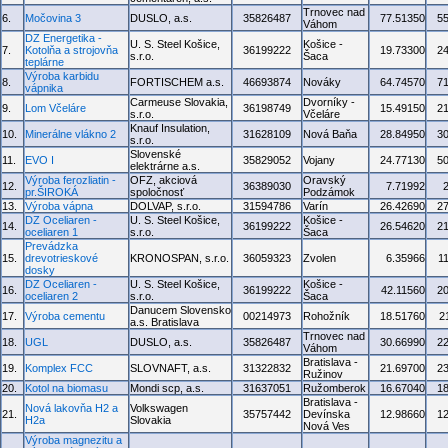
Trnovec nad
6.
Močovina 3
DUSLO, a.s.
35826487
77.51350
5
Váhom
DZ Energetika -
U. S. Steel Košice,
Košice -
7.
Kotolňa a strojovňa
36199222
19.73300
2
s.r.o.
Šaca
teplárne
Výroba karbidu
8.
FORTISCHEM a.s.
46693874
Nováky
64.74570
7
vápnika
Carmeuse Slovakia,
Dvorníky -
9.
Lom Včeláre
36198749
15.49150
2
s.r.o.
Včeláre
Knauf Insulation,
10.
Minerálne vlákno 2
31628109
Nová Baňa
28.84950
3
s.r.o.
Slovenské
11.
EVO I
35829052
Vojany
24.77130
5
elektrárne a.s.
Výroba ferozliatin -
OFZ, akciová
Oravský
12.
36389030
7.71992
pr.ŠIROKÁ
spoločnosť
Podzámok
13.
Výroba vápna
DOLVAP, s.r.o.
31594786
Varín
26.42690
2
DZ Oceliaren -
U. S. Steel Košice,
Košice -
14.
36199222
26.54620
2
oceliaren 1
s.r.o.
Šaca
Prevádzka
15.
drevotrieskové
KRONOSPAN, s.r.o.
36059323
Zvolen
6.35966
1
dosky
DZ Oceliaren -
U. S. Steel Košice,
Košice -
16.
36199222
42.11560
2
oceliaren 2
s.r.o.
Šaca
Danucem Slovensko
17.
Výroba cementu
00214973
Rohožník
18.51760
2
a.s. Bratislava
Trnovec nad
18.
UGL
DUSLO, a.s.
35826487
30.66990
2
Váhom
Bratislava -
19.
Komplex FCC
SLOVNAFT, a.s.
31322832
21.69700
2
Ružinov
20.
Kotol na biomasu
Mondi scp, a.s.
31637051
Ružomberok
16.67040
1
Bratislava -
Nová lakovňa H2 a
Volkswagen
21.
35757442
Devínska
12.98660
1
H2a
Slovakia
Nová Ves
Výroba magnezitu a