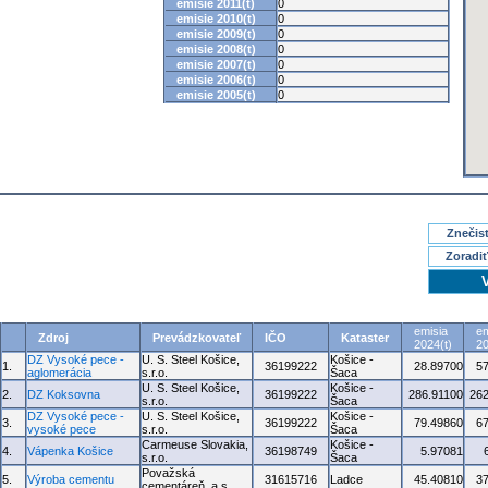
emisie 2011(t)
0
emisie 2010(t)
0
emisie 2009(t)
0
emisie 2008(t)
0
emisie 2007(t)
0
emisie 2006(t)
0
emisie 2005(t)
0
Znečisť
Zoradiť
emisia
em
Zdroj
Prevádzkovateľ
IČO
Kataster
2024(t)
20
DZ Vysoké pece -
U. S. Steel Košice,
Košice -
1.
36199222
28.89700
5
aglomerácia
s.r.o.
Šaca
U. S. Steel Košice,
Košice -
2.
DZ Koksovna
36199222
286.91100
262
s.r.o.
Šaca
DZ Vysoké pece -
U. S. Steel Košice,
Košice -
3.
36199222
79.49860
6
vysoké pece
s.r.o.
Šaca
Carmeuse Slovakia,
Košice -
4.
Vápenka Košice
36198749
5.97081
s.r.o.
Šaca
Považská
5.
Výroba cementu
31615716
Ladce
45.40810
3
cementáreň, a.s.