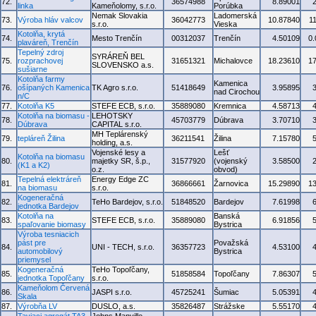
72.
36574988
8.89001
linka
Kameňolomy, s.r.o.
Porúbka
Nemak Slovakia
Ladomerská
73.
Výroba hláv valcov
36042773
10.87840
1
s.r.o.
Vieska
Kotolňa, krytá
74.
Mesto Trenčín
00312037
Trenčín
4.50109
0
plaváreň, Trenčín
Tepelný zdroj
SYRÁREŇ BEL
75.
rozprachovej
31651321
Michalovce
18.23610
1
SLOVENSKO a.s.
sušiarne
Kotolňa farmy
Kamenica
76.
ošípaných Kamenica
TK Agro s.r.o.
51418649
3.95895
nad Cirochou
n/C
77.
Kotolňa K5
STEFE ECB, s.r.o.
35889080
Kremnica
4.58713
Kotolňa na biomasu -
LEHOTSKY
78.
45703779
Dúbrava
3.70710
Dúbrava
CAPITAL s.r.o.
MH Teplárenský
79.
tepláreň Žilina
36211541
Žilina
7.15780
holding, a.s.
Vojenské lesy a
Lešť
Kotolňa na biomasu
80.
majetky SR, š.p.,
31577920
(vojenský
3.58500
(K1 a K2)
o.z.
obvod)
Tepelná elektráreň
Energy Edge ZC
81.
36866661
Žarnovica
15.29890
1
na biomasu
s.r.o.
Kogeneračná
82.
TeHo Bardejov, s.r.o.
51848520
Bardejov
7.61998
jednotka Bardejov
Kotolňa na
Banská
83.
STEFE ECB, s.r.o.
35889080
6.91856
spaľovanie biomasy
Bystrica
Výroba tesniacich
pást pre
Považská
84.
UNI - TECH, s.r.o.
36357723
4.53100
automobilový
Bystrica
priemysel
Kogeneračná
TeHo Topoľčany,
85.
51858584
Topoľčany
7.86307
jednotka Topoľčany
s.r.o.
Kameňolom Červená
86.
JASPI s.r.o.
45725241
Šumiac
5.05391
Skala
87.
Výrobňa LV
DUSLO, a.s.
35826487
Strážske
5.55170