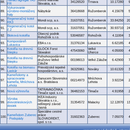
Taviaci agregát TA3
Johns Manville
88.
34126520
Trnava
10.17280
FR
Slovakia, a.s.
Vykurovanie
89.
výrobno-montáženj
Nábytkár
36418668
Ružomberok
4.15678
haly
Regeneračný kotol
90.
Mondi scp, a.s.
31637051
Ružomberok
33.84250
2
RK3
Regeneračný kotol
91.
Mondi scp, a.s.
31637051
Ružomberok
30.93710
2
č.2
Obecný podnik
92.
Bloková kotolňa
53046587
Rohožník
4.11004
Rohožník s.r.o.
Kompostáreň
93.
EBA s.r.o.
31376134
Lukavica
6.62185
Lukavica
Kotolňa na drevnú
GLOCK Forst
Veľké
94.
47543060
4.05000
štiepku
Slowakei
Uherce
Poľnohospodárske
Kotolňa na drevnú
95.
družstvo Veľké
00198013
Veľké Zálužie
6.42900
štiepku
Zálužie
Kotolňa na biomasu
Prievidzské tepelné
96.
36325961
Nováky
10.61320
Laskár
hospodárstvo, a.s.
Kameňolomy a
spracovanie
Danucem Slovensko
Mníchova
97.
00214973
3.92234
kameňa, Mníchova
a.s. Bratislava
Lehota
Lehota
TATRAVAGÓNKA
98.
Nová výhrevňa
36482153
Tlmače
4.91958
Tlmače spol. s.r.o.
IKEA Industry
Výroba
Slovakia s.r.o.,
99.
drevotrieskových
31354572
Malacky
12.12870
1
odštepný závod
dosiek
Jasná
Špeciálne cestné
Kameňolom Zuberec
práce
100.
31602363
Zuberec
7.05070
- Podspády
SLOVKOREKT,
spol. s r.o.