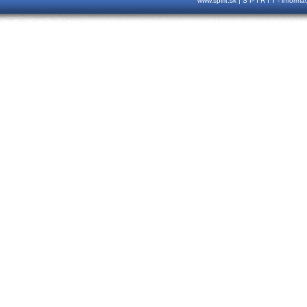
www.spirit.sk | S P I R I T - inform