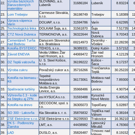
výroba bázických
SLOVMAG, a.s.
22.
31686184
Lubeník
8.83224
žiaruvzdorných
Lubeník
materiálov
Carmeuse Slovakia,
23.
Lom Trebejov
36198749
Trebejov
5.18389
1
s.r.o.
Úprava vápenca
24.
DOLVAP, s.r.o.
31594786
Varín
6.62395
Varín
25.
Technologická linka
DOLKAM Šuja, a.s.
31561870
Šuja
7.51735
1
Nová
26.
CTZ Nová Dubnica
TERMONOVA, a.s.
36322644
9.70343
1
Dubnica
Cementáreň Turňa
Danucem Slovensko
Dvorníky -
27.
00214973
22.28230
3
nad Bodvou
a.s. Bratislava
Včeláre
28.
Kotolňa BYSTEREC
TEHOS, s.r.o.,
36389331
Dolný Kubín
3.57152
Veolia Utilities Žiar
Žiar nad
29.
Závod ENEVIA
44069472
4.12129
nad Hronom, a.s.
Hronom
U. S. Steel Košice,
Košice -
30.
DZ Teplá valcovňa
36199222
9.17237
s.r.o.
Šaca
Trenčianska
31.
Výroba cukru
Považský cukor a.s.
35716266
30.25220
2
Teplá
Tepelné
Kotolňa na biomasu -
Moldava nad
32.
hospodárstvo
36173061
7.89300
K6
Bodvou
Moldava a.s.
Veolia Energia
33.
Spaľovacie turbíny
35968486
Levice
4.90754
Levice, a.s.
Výhrevňa č.3 - kotle
Kysucké
34.
esi KYSUCA s.r.o.
31593488
5.40526
na štiepku aj ZPN
Nové Mesto
DECODOM, spol. s
35.
Kotolňa na drevo
36305073
Topoľčany
5.02897
r.o.
Teplička nad
36.
SO 300 - Lakovňa
Kia Slovakia s. r. o.
35876832
6.38164
Váhom
37.
ZSE Elektrárne s.r.o.
ZSE Elektrárne s.r.o.
36239593
Trakovice
16.36210
1
PK 5 - Podbreziny
Liptovský
38.
LMT, a.s.
44438982
4.78360
Žiarska
Mikuláš
Trnovec nad
39.
LAD
DUSLO, a.s.
35826487
8.19152
Váhom