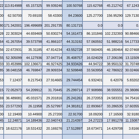
22
113.814988
65.157325
99.939246
100.50768
115.62768
45.212742
67.124
00
62.50700
70.69100
58.43300
84.23600
125.27700
156.95290
129.713
80
171.342001
196.499689
201.291735
80.131715
0.0
0.0
0
28
22.303024
44.659469
50.830274
54.161473
86.101846
102.232393
90.8846
64
41.267054
39.573798
41.866107
44.313192
57.060592
51.988216
54.1773
56
22.672931
35.31185
47.814234
43.552728
37.560405
46.180464
82.0746
55
52.305099
44.127936
37.047714
35.408757
16.024029
17.206196
13.1150
33
33.453986
102.136671
46.927425
34.933426
44.94722
38.950132
31.7074
85
38.048158
46.769847
28.909334
32.509848
33.563958
42.786922
30.0246
53
7.12437
8.217543
27.914665
29.744454
6.932401
6.42076
5.8320
15
72.052973
54.209912
31.70445
25.299714
27.908986
38.555551
29.3808
69
36.489081
45.031571
29.201816
25.241261
26.272053
24.583331
34.7541
55
23.577293
26.11958
25.527997
24.381812
22.893667
33.286535
17.6035
00
12.19400
10.44900
25.27200
22.91700
18.09200
17.16500
32.918
45
12.24871
14.189436
22.040743
21.214397
24.27223
17.991278
11.1508
73
18.622176
18.531432
20.169276
17.512897
18.673471
14.429708
3.816