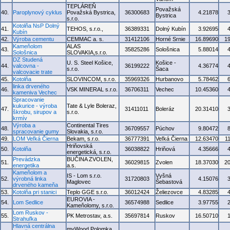
TEPLÁREŇ
Považská
40.
Paroplynový cyklus
Považská Bystrica,
36300683
4.21878
Bystrica
s.r.o.
Kotolňa NsP Dolný
41.
TEHOS, s.r.o.,
36389331
Dolný Kubín
3.92695
Kubín
42.
Výroba cementu
CEMMAC a. s.
31412106
Horné Srnie
16.89690
1
Kameňolom
ALAS
43.
35825286
Sološnica
5.88014
Sološnica
SLOVAKIA,s.r.o.
DZ Studená
U. S. Steel Košice,
Košice -
44.
valcovna -
36199222
4.36774
s.r.o.
Šaca
valcovacie trate
45.
Kotolňa
SLOVINCOM, s.r.o.
35969326
Hurbanovo
5.78462
linka drveného
46.
VSK MINERAL s.r.o.
36706311
Vechec
10.45360
kameniva Vechec
Spracovanie
kukurice - výroba
Tate & Lyle Boleraz,
47.
31411011
Boleráz
20.31410
škrobu, sirupov a
s.r.o.
krmív
Výroba a
Continental Tires
48.
36709557
Púchov
9.80472
spracovanie gumy
Slovakia, s.r.o.
49.
LOM Veľká Čierna
Bekam, s.r.o.
36777391
Veľká Čierna
12.63470
1
Hriňovská
50.
Kotolňa
36038822
Hriňová
4.35666
energetická, s.r.o.
Prevádzka
BUČINA ZVOLEN,
51.
36029815
Zvolen
18.37030
2
energetika
a.s.
Kameňolom a
IS - Lom s.r.o.
Vyšná
52.
výrobná linka
31720803
4.15076
Maglovec
Šebastová
drveného kameňa
53.
Kotolňa pri stanici
Teplo GGE s.r.o.
36012424
Želiezovce
4.83285
EUROVIA -
54.
Lom Sedlice
36574988
Sedlice
3.97755
Kameňolomy, s.r.o.
Lom Ruskov -
55.
PK Metrostav, a.s.
35697814
Ruskov
16.50710
Strahuľka
Hlavná centrálna
myWood Polomka