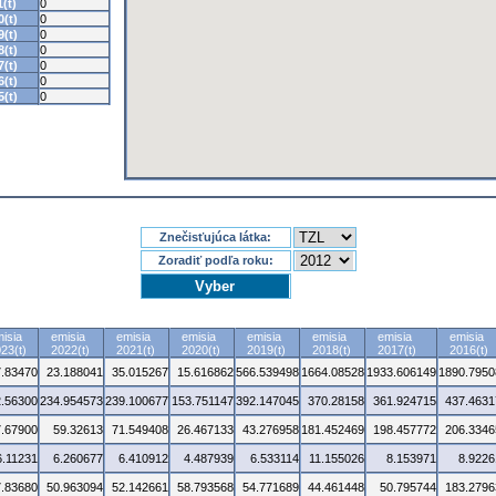
(t)
0
(t)
0
(t)
0
(t)
0
(t)
0
(t)
0
(t)
0
Znečisťujúca látka:
Zoradiť podľa roku:
isia
emisia
emisia
emisia
emisia
emisia
emisia
emisia
23(t)
2022(t)
2021(t)
2020(t)
2019(t)
2018(t)
2017(t)
2016(t)
7.83470
23.188041
35.015267
15.616862
566.539498
1664.08528
1933.606149
1890.7950
.56300
234.954573
239.100677
153.751147
392.147045
370.28158
361.924715
437.4631
7.67900
59.32613
71.549408
26.467133
43.276958
181.452469
198.457772
206.3346
6.11231
6.260677
6.410912
4.487939
6.533114
11.155026
8.153971
8.9226
7.83680
50.963094
52.142661
58.793568
54.771689
44.461448
50.795744
183.2796