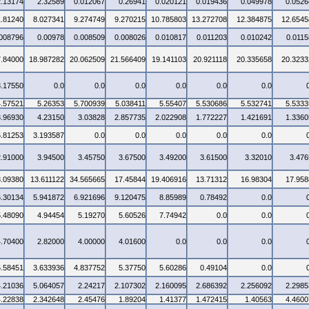
2.13174
2.32589
0.012067
0.26941
0.020121
0.019436
0.049978
0.0526
1.81240
8.027341
9.274749
9.270215
10.785803
13.272708
12.384875
12.6545
.008796
0.00978
0.008509
0.008026
0.010817
0.011203
0.010242
0.0115
7.84000
18.987282
20.062509
21.566409
19.141103
20.921118
20.335658
20.3233
3.17550
0.0
0.0
0.0
0.0
0.0
0.0
4.57521
5.26353
5.700939
5.038411
5.55407
5.530686
5.532741
5.5333
3.96930
4.23150
3.03828
2.857735
2.022908
1.772227
1.421691
1.3360
5.81253
3.193587
0.0
0.0
0.0
0.0
0.0
2.91000
3.94500
3.45750
3.67500
3.49200
3.61500
3.32010
3.476
3.09380
13.611122
34.565665
17.45844
19.406916
13.71312
16.98304
17.958
6.30134
5.941872
6.921696
9.120475
8.85989
0.78492
0.0
5.48090
4.94454
5.19270
5.60526
7.74942
0.0
0.0
4.70400
2.82000
4.00000
4.01600
0.0
0.0
0.0
5.58451
3.633936
4.837752
5.37750
5.60286
0.49104
0.0
4.21036
5.064057
2.24217
2.107302
2.160095
2.686392
2.256092
2.2985
4.22838
2.342648
2.45476
1.89204
1.41377
1.472415
1.40563
4.4600