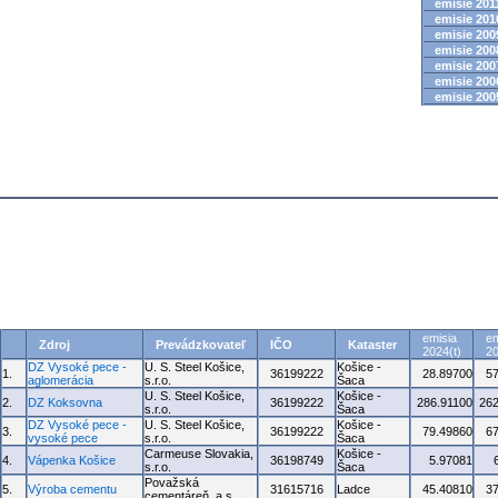
emisie 2011
emisie 2010
emisie 2009
emisie 2008
emisie 2007
emisie 2006
emisie 2005
emisia
em
Zdroj
Prevádzkovateľ
IČO
Kataster
2024(t)
20
DZ Vysoké pece -
U. S. Steel Košice,
Košice -
1.
36199222
28.89700
5
aglomerácia
s.r.o.
Šaca
U. S. Steel Košice,
Košice -
2.
DZ Koksovna
36199222
286.91100
262
s.r.o.
Šaca
DZ Vysoké pece -
U. S. Steel Košice,
Košice -
3.
36199222
79.49860
6
vysoké pece
s.r.o.
Šaca
Carmeuse Slovakia,
Košice -
4.
Vápenka Košice
36198749
5.97081
s.r.o.
Šaca
Považská
5.
Výroba cementu
31615716
Ladce
45.40810
3
cementáreň, a.s.