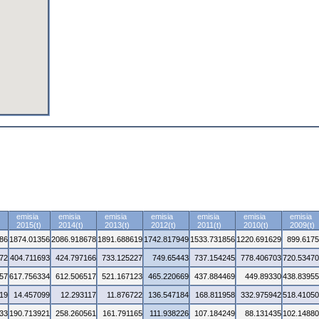
emisia
emisia
emisia
emisia
emisia
emisia
emisia
2015(t)
2014(t)
2013(t)
2012(t)
2011(t)
2010(t)
2009(t)
86
1874.01356
2086.918678
1891.688619
1742.817949
1533.731856
1220.691629
899.617
72
404.711693
424.797166
733.125227
749.65443
737.154245
778.406703
720.5347
57
617.756334
612.506517
521.167123
465.220669
437.884469
449.89330
438.8395
19
14.457099
12.293117
11.876722
136.547184
168.811958
332.975942
518.4105
33
190.713921
258.260561
161.791165
111.938226
107.184249
88.131435
102.1488