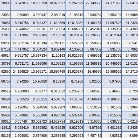
6.28006
6.947877
10.165758
10.873937
9.262929
22.149568
14.171055
12.0415
1.23930
2.50809
3.159937
2.080219
2.195819
2.639284
2.553194
14.6988
7.70851
8.610756
8.944127
11.610359
12.013632
11.482287
17.097828
31.2326
4.35030
13.644052
17.386261
12.125054
12.684681
12.452047
11.335057
10.4309
3.37010
15.17007
20.92165
12.16558
16.23170
17.736506
18.412344
15.3810
9.09200
27.963134
19.813194
32.251171
67.522529
18.158967
31.650066
58.541
3.87151
4.417952
2.884524
3.909146
4.130951
5.867059
5.831705
5.7062
2.69614
9.681757
10.597334
11.10183
16.921658
5.669331
11.135765
14.6933
9.30797
9.771172
11.395096
9.103823
9.198386
11.368893
10.446576
11.0131
4.62560
24.156525
13.968171
15.593789
15.920279
16.49688
15.988526
14.2710
9.06750
7.94280
10.90050
9.10950
8.71950
5.02500
8.97900
9.627
4.80519
4.768088
6.59377
6.310852
6.235753
6.562876
6.46956
8.728
2.36594
2.36520
2.365215
4.504675
4.011878
4.568914
4.168773
7.5940
5.06032
5.126957
5.824056
5.072203
7.068525
8.510197
8.161582
8.2964
5.95487
5.570687
5.556866
4.898396
6.537146
6.90570
7.015582
5.963
2.89010
3.637484
33.002723
24.529754
19.19019
3.316063
0.036773
0.0210
5.12911
5.033419
5.669892
5.439235
5.637206
5.97592
6.601382
6.2435
4.50138
2.908062
3.874806
3.368988
4.293093
4.487469
4.63512
6.099