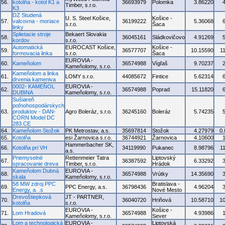
56.
kotolňa - kotol K1 a
36693979
Polomka
3.86220
Timber, s.r.o.
K3
DZ Studená
U. S. Steel Košice,
Košice -
57.
valcovna - moriace
36199222
5.36068
s.r.o.
Šaca
linky
Splietacie stroje
Bekaert Slovakia
58.
36045161
Sládkovičovo
4.91269
kordov
s.r.o.
Automatická
EUROCAST Košice,
Košice -
59.
36577707
10.15590
1
formovacia linka
s.r.o.
Šaca
EUROVIA -
60.
Kameňolom
36574988
Vígľaš
9.70237
Kameňolomy, s.r.o.
Kameňolom a linka
61.
LOMY s.r.o.
44085672
Fintice
5.62314
drvenia kameniva
0002- KAMEŇOL
EUROVIA -
62.
36574988
Poprad
15.11820
DUBINA
Kameňolomy, s.r.o.
Sušiareň
poľnohospodárskych
63.
produktov - DAN-
Agro Boleráz, s.r.o.
36245160
Boleráz
5.74235
CORN Model DC
283 CE
64.
Kameňolom Stožok
PK Metrostav, a.s.
35697814
Stožok
4.27979
0
65.
Kotolňa
esi Žarnovica s.r.o.
36744921
Žarnovica
4.10600
Hammerbacher SK,
66.
Kotolňa pri VH
34119990
Pukanec
8.98796
1
a.s.
Priemyselné
Rettenmeier Tatra
Liptovský
67.
36387592
6.33292
spracovanie dreva
Timber, s.r.o.
Hrádok
Kameňolom Dubná
EUROVIA -
68.
36574988
Vrútky
14.35690
skala
Kameňolomy, s.r.o.
58 MW zdroj PPC
Bratislava -
69.
PPC Energy, a.s.
36798436
4.96204
Energy, a. .s
Nové Mesto
Drevoštiepková
JT - PARTNER,
70.
36040720
Hriňová
10.58710
1
kotolňa
s.r.o.
EUROVIA -
Košice -
71.
Lom Hradová
36574988
4.93986
Kameňolomy, s.r.o.
Sever
Lom a technologická
EUROVIA -
Liptovská