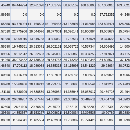
5.45740
84.444794
120.61328
117.351799
88.965159
108.10803
107.330016
103.8621
4.86860
0.0
0.0
0.0
0.0
0.0
37.752352
44.346
1.65550
93.778024
141.160593
151.955467
213.188997
121.018683
133.825421
128.366
1.57010
22.775966
29.044076
18.877031
18.326141
18.960884
19.085677
15.0754
0.91580
6.959915
13.619738
4.696062
1.767517
1.747024
8.374658
6.5276
0.58390
19.745551
20.813371
26.502131
50.055723
40.587344
34.806496
14.800
2.09856
8.912512
26.522603
36.645002
21.636866
10.394256
27.947071
33.715
7.44260
36.073482
32.138528
29.574767
36.718235
34.692345
34.805572
37.128
1.46540
17.706112
18.089068
14.635313
15.115998
18.541229
29.93634
30.0732
1.00560
14.416069
19.481932
17.507897
8.659735
7.893577
8.639826
8.4906
0.69280
15.960436
38.176213
20.729782
31.08698
53.082541
67.942233
65.4783
1.51110
8.730109
14.830559
13.950934
14.355948
15.037017
20.469723
21.494
2.80860
20.898787
25.307446
24.858945
22.353869
36.489711
39.454781
24.0203
3.02800
26.61100
20.76800
24.75700
17.82100
25.38200
27.07300
22.504
8.39690
14.353367
15.153277
12.908621
14.509034
12.395535
10.20789
15.2880
2.80520
11.964041
11.485554
12.462981
11.780092
15.724426
16.185063
18.3290