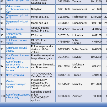
Taviaci agregát TA3
Johns Manville
88.
34126520
Trnava
10.17280
FR
Slovakia, a.s.
Vykurovanie
89.
výrobno-montáženj
Nábytkár
36418668
Ružomberok
4.15678
haly
Regeneračný kotol
90.
Mondi scp, a.s.
31637051
Ružomberok
33.84250
2
RK3
Regeneračný kotol
91.
Mondi scp, a.s.
31637051
Ružomberok
30.93710
2
č.2
Obecný podnik
92.
Bloková kotolňa
53046587
Rohožník
4.11004
Rohožník s.r.o.
Kompostáreň
93.
EBA s.r.o.
31376134
Lukavica
6.62185
Lukavica
Kotolňa na drevnú
GLOCK Forst
Veľké
94.
47543060
4.05000
štiepku
Slowakei
Uherce
Poľnohospodárske
Kotolňa na drevnú
95.
družstvo Veľké
00198013
Veľké Zálužie
6.42900
štiepku
Zálužie
Kotolňa na biomasu
Prievidzské tepelné
96.
36325961
Nováky
10.61320
Laskár
hospodárstvo, a.s.
Kameňolomy a
spracovanie
Danucem Slovensko
Mníchova
97.
00214973
3.92234
kameňa, Mníchova
a.s. Bratislava
Lehota
Lehota
TATRAVAGÓNKA
98.
Nová výhrevňa
36482153
Tlmače
4.91958
Tlmače spol. s.r.o.
IKEA Industry
Výroba
Slovakia s.r.o.,
99.
drevotrieskových
31354572
Malacky
12.12870
1
odštepný závod
dosiek
Jasná
Špeciálne cestné
Kameňolom Zuberec
práce
100.
31602363
Zuberec
7.05070
- Podspády
SLOVKOREKT,
spol. s r.o.