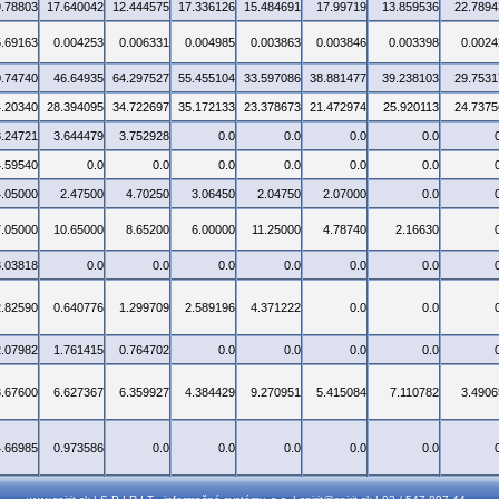
9.78803
17.640042
12.444575
17.336126
15.484691
17.99719
13.859536
22.7894
5.69163
0.004253
0.006331
0.004985
0.003863
0.003846
0.003398
0.0024
0.74740
46.64935
64.297527
55.455104
33.597086
38.881477
39.238103
29.7531
4.20340
28.394095
34.722697
35.172133
23.378673
21.472974
25.920113
24.7375
3.24721
3.644479
3.752928
0.0
0.0
0.0
0.0
4.59540
0.0
0.0
0.0
0.0
0.0
0.0
4.05000
2.47500
4.70250
3.06450
2.04750
2.07000
0.0
7.05000
10.65000
8.65200
6.00000
11.25000
4.78740
2.16630
3.03818
0.0
0.0
0.0
0.0
0.0
0.0
2.82590
0.640776
1.299709
2.589196
4.371222
0.0
0.0
2.07982
1.761415
0.764702
0.0
0.0
0.0
0.0
3.67600
6.627367
6.359927
4.384429
9.270951
5.415084
7.110782
3.4906
4.66985
0.973586
0.0
0.0
0.0
0.0
0.0