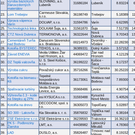
výroba bázických
SLOVMAG, a.s.
22.
31686184
Lubeník
8.83224
žiaruvzdorných
Lubeník
materiálov
Carmeuse Slovakia,
23.
Lom Trebejov
36198749
Trebejov
5.18389
1
s.r.o.
Úprava vápenca
24.
DOLVAP, s.r.o.
31594786
Varín
6.62395
Varín
25.
Technologická linka
DOLKAM Šuja, a.s.
31561870
Šuja
7.51735
1
Nová
26.
CTZ Nová Dubnica
TERMONOVA, a.s.
36322644
9.70343
1
Dubnica
Cementáreň Turňa
Danucem Slovensko
Dvorníky -
27.
00214973
22.28230
3
nad Bodvou
a.s. Bratislava
Včeláre
28.
Kotolňa BYSTEREC
TEHOS, s.r.o.,
36389331
Dolný Kubín
3.57152
Veolia Utilities Žiar
Žiar nad
29.
Závod ENEVIA
44069472
4.12129
nad Hronom, a.s.
Hronom
U. S. Steel Košice,
Košice -
30.
DZ Teplá valcovňa
36199222
9.17237
s.r.o.
Šaca
Trenčianska
31.
Výroba cukru
Považský cukor a.s.
35716266
30.25220
2
Teplá
Tepelné
Kotolňa na biomasu -
Moldava nad
32.
hospodárstvo
36173061
7.89300
K6
Bodvou
Moldava a.s.
Veolia Energia
33.
Spaľovacie turbíny
35968486
Levice
4.90754
Levice, a.s.
Výhrevňa č.3 - kotle
Kysucké
34.
esi KYSUCA s.r.o.
31593488
5.40526
na štiepku aj ZPN
Nové Mesto
DECODOM, spol. s
35.
Kotolňa na drevo
36305073
Topoľčany
5.02897
r.o.
Teplička nad
36.
SO 300 - Lakovňa
Kia Slovakia s. r. o.
35876832
6.38164
Váhom
37.
ZSE Elektrárne s.r.o.
ZSE Elektrárne s.r.o.
36239593
Trakovice
16.36210
1
PK 5 - Podbreziny
Liptovský
38.
LMT, a.s.
44438982
4.78360
Žiarska
Mikuláš
Trnovec nad
39.
LAD
DUSLO, a.s.
35826487
8.19152
Váhom