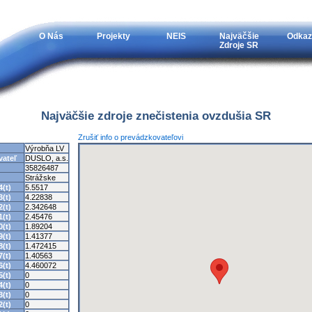
O Nás
Projekty
NEIS
Najväčšie
Odkaz
Zdroje SR
Najväčšie zdroje znečistenia ovzdušia SR
Zrušiť info o prevádzkovateľovi
Výrobňa LV
vateľ
DUSLO, a.s.
35826487
Strážske
(t)
5.5517
(t)
4.22838
(t)
2.342648
(t)
2.45476
(t)
1.89204
(t)
1.41377
(t)
1.472415
(t)
1.40563
(t)
4.460072
(t)
0
(t)
0
(t)
0
(t)
0