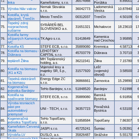
72.
36574988
8.89001
linka
Kameňolomy, s.r.o.
Porúbka
Nemak Slovakia
Ladomerská
73.
Výroba hláv valcov
36042773
10.87840
1
s.r.o.
Vieska
Kotolňa, krytá
74.
Mesto Trenčín
00312037
Trenčín
4.50109
0
plaváreň, Trenčín
Tepelný zdroj
SYRÁREŇ BEL
75.
rozprachovej
31651321
Michalovce
18.23610
1
SLOVENSKO a.s.
sušiarne
Kotolňa farmy
Kamenica
76.
ošípaných Kamenica
TK Agro s.r.o.
51418649
3.95895
nad Cirochou
n/C
77.
Kotolňa K5
STEFE ECB, s.r.o.
35889080
Kremnica
4.58713
Kotolňa na biomasu -
LEHOTSKY
78.
45703779
Dúbrava
3.70710
Dúbrava
CAPITAL s.r.o.
MH Teplárenský
79.
tepláreň Žilina
36211541
Žilina
7.15780
holding, a.s.
Vojenské lesy a
Lešť
Kotolňa na biomasu
80.
majetky SR, š.p.,
31577920
(vojenský
3.58500
(K1 a K2)
o.z.
obvod)
Tepelná elektráreň
Energy Edge ZC
81.
36866661
Žarnovica
15.29890
1
na biomasu
s.r.o.
Kogeneračná
82.
TeHo Bardejov, s.r.o.
51848520
Bardejov
7.61998
jednotka Bardejov
Kotolňa na
Banská
83.
STEFE ECB, s.r.o.
35889080
6.91856
spaľovanie biomasy
Bystrica
Výroba tesniacich
pást pre
Považská
84.
UNI - TECH, s.r.o.
36357723
4.53100
automobilový
Bystrica
priemysel
Kogeneračná
TeHo Topoľčany,
85.
51858584
Topoľčany
7.86307
jednotka Topoľčany
s.r.o.
Kameňolom Červená
86.
JASPI s.r.o.
45725241
Šumiac
5.05391
Skala
87.
Výrobňa LV
DUSLO, a.s.
35826487
Strážske
5.55170