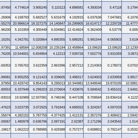
3.97450
4.774614
3.905245
5.110113
4.898581
4.393034
5.47118
5.1794
4.26906
4.158793
5.682527
5.631679
4.192815
6.037636
7.047681
6.1076
9.55270
20.996614
18.327275
14.140847
16.299905
16.614717
12.229728
11.4777
4.96200
5.101959
4.305449
6.034981
12.414924
5.362409
6.53776
6.005
4.16291
4.342781
5.020864
4.890355
5.688281
5.991544
6.065803
3.619
6.97391
11.68584
12.008208
10.235184
13.458864
13.09620
13.09620
13.1230
4.76205
10.544001
6.834954
4.12213
7.939726
7.502776
3.931059
3.0871
3.69353
3.765762
3.622359
2.863396
2.957212
2.214363
0.178072
0.0702
8.89081
8.955255
9.121423
8.339605
3.498317
3.624003
2.633959
5.8917
1.97950
10.429742
9.854143
9.295013
10.344981
13.949546
19.870105
10.5881
4.80553
6.337949
6.299203
10.270604
7.433876
5.584542
3.455101
2.6491
0.83010
19.92989
12.937081
8.748246
8.447108
8.709584
19.836416
4.1122
3.47623
3.023735
3.072925
3.791843
4.695552
5.324267
4.597033
3.8508
4.55674
4.282152
5.787755
4.377425
1.412131
2.357276
2.408421
2.5942
2.00067
1.480978
0.636796
2.097191
2.02387
2.171296
2.043542
1.514
1.19817
1.062222
0.788985
0.429388
0.757277
0.608801
0.792147
0.2532