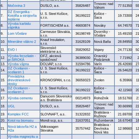
Trnovec nad
6.
Močovina 3
DUSLO, a.s.
35826487
77.51350
5
Váhom
DZ Energetika -
U. S. Steel Košice,
Košice -
7.
Kotolňa a strojovňa
36199222
19.73300
2
s.r.o.
Šaca
teplárne
Výroba karbidu
8.
FORTISCHEM a.s.
46693874
Nováky
64.74570
7
vápnika
Carmeuse Slovakia,
Dvorníky -
9.
Lom Včeláre
36198749
15.49150
2
s.r.o.
Včeláre
Knauf Insulation,
10.
Minerálne vlákno 2
31628109
Nová Baňa
28.84950
3
s.r.o.
Slovenské
11.
EVO I
35829052
Vojany
24.77130
5
elektrárne a.s.
Výroba ferozliatin -
OFZ, akciová
Oravský
12.
36389030
7.71992
pr.ŠIROKÁ
spoločnosť
Podzámok
13.
Výroba vápna
DOLVAP, s.r.o.
31594786
Varín
26.42690
2
DZ Oceliaren -
U. S. Steel Košice,
Košice -
14.
36199222
26.54620
2
oceliaren 1
s.r.o.
Šaca
Prevádzka
15.
drevotrieskové
KRONOSPAN, s.r.o.
36059323
Zvolen
6.35966
1
dosky
DZ Oceliaren -
U. S. Steel Košice,
Košice -
16.
36199222
42.11560
2
oceliaren 2
s.r.o.
Šaca
Danucem Slovensko
17.
Výroba cementu
00214973
Rohožník
18.51760
2
a.s. Bratislava
Trnovec nad
18.
UGL
DUSLO, a.s.
35826487
30.66990
2
Váhom
Bratislava -
19.
Komplex FCC
SLOVNAFT, a.s.
31322832
21.69700
2
Ružinov
20.
Kotol na biomasu
Mondi scp, a.s.
31637051
Ružomberok
16.67040
1
Bratislava -
Nová lakovňa H2 a
Volkswagen
21.
35757442
Devínska
12.98660
1
H2a
Slovakia
Nová Ves
Výroba magnezitu a