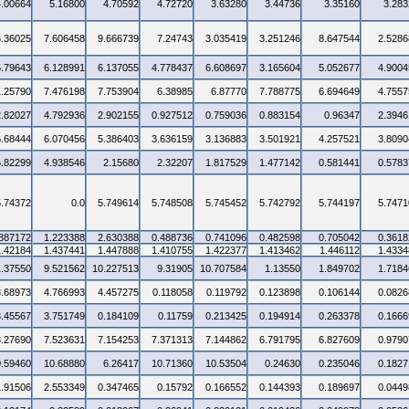
4.00664
5.16800
4.70592
4.72720
3.63280
3.44736
3.35160
3.283
6.36025
7.606458
9.666739
7.24743
3.035419
3.251246
8.647544
2.5286
5.79643
6.128991
6.137055
4.778437
6.608697
3.165604
5.052677
4.9004
1.25790
7.476198
7.753904
6.38985
6.87770
7.788775
6.694649
4.7557
2.82027
4.792936
2.902155
0.927512
0.759036
0.883154
0.96347
2.3946
6.68444
6.070456
5.386403
3.636159
3.136883
3.501921
4.257521
3.8090
6.82299
4.938546
2.15680
2.32207
1.817529
1.477142
0.581441
0.5783
5.74372
0.0
5.749614
5.748508
5.745452
5.742792
5.744197
5.7471
.887172
1.223388
2.630388
0.488736
0.741096
0.482598
0.705042
0.3618
1.42184
1.437441
1.447888
1.410755
1.422377
1.413462
1.446112
1.4334
1.37550
9.521562
10.227513
9.31905
10.707584
1.13550
1.849702
1.7184
3.68973
4.766993
4.457275
0.118058
0.119792
0.123898
0.106144
0.0826
3.45567
3.751749
0.184109
0.11759
0.213425
0.194914
0.263378
0.1666
3.27690
7.523631
7.154253
7.371313
7.144862
6.791795
6.827609
0.9790
0.59460
10.68880
6.26417
10.71360
10.53504
0.24630
0.235046
0.1827
1.91506
2.553349
0.347465
0.15792
0.166552
0.144393
0.189697
0.0449