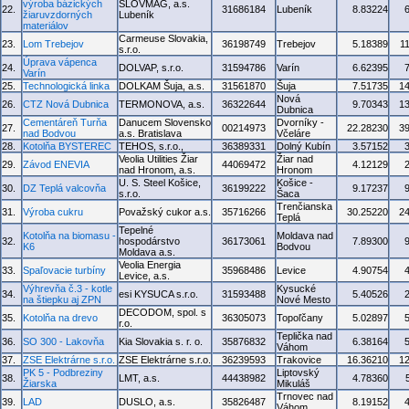
výroba bázických
SLOVMAG, a.s.
22.
31686184
Lubeník
8.83224
žiaruvzdorných
Lubeník
materiálov
Carmeuse Slovakia,
23.
Lom Trebejov
36198749
Trebejov
5.18389
1
s.r.o.
Úprava vápenca
24.
DOLVAP, s.r.o.
31594786
Varín
6.62395
Varín
25.
Technologická linka
DOLKAM Šuja, a.s.
31561870
Šuja
7.51735
1
Nová
26.
CTZ Nová Dubnica
TERMONOVA, a.s.
36322644
9.70343
1
Dubnica
Cementáreň Turňa
Danucem Slovensko
Dvorníky -
27.
00214973
22.28230
3
nad Bodvou
a.s. Bratislava
Včeláre
28.
Kotolňa BYSTEREC
TEHOS, s.r.o.,
36389331
Dolný Kubín
3.57152
Veolia Utilities Žiar
Žiar nad
29.
Závod ENEVIA
44069472
4.12129
nad Hronom, a.s.
Hronom
U. S. Steel Košice,
Košice -
30.
DZ Teplá valcovňa
36199222
9.17237
s.r.o.
Šaca
Trenčianska
31.
Výroba cukru
Považský cukor a.s.
35716266
30.25220
2
Teplá
Tepelné
Kotolňa na biomasu -
Moldava nad
32.
hospodárstvo
36173061
7.89300
K6
Bodvou
Moldava a.s.
Veolia Energia
33.
Spaľovacie turbíny
35968486
Levice
4.90754
Levice, a.s.
Výhrevňa č.3 - kotle
Kysucké
34.
esi KYSUCA s.r.o.
31593488
5.40526
na štiepku aj ZPN
Nové Mesto
DECODOM, spol. s
35.
Kotolňa na drevo
36305073
Topoľčany
5.02897
r.o.
Teplička nad
36.
SO 300 - Lakovňa
Kia Slovakia s. r. o.
35876832
6.38164
Váhom
37.
ZSE Elektrárne s.r.o.
ZSE Elektrárne s.r.o.
36239593
Trakovice
16.36210
1
PK 5 - Podbreziny
Liptovský
38.
LMT, a.s.
44438982
4.78360
Žiarska
Mikuláš
Trnovec nad
39.
LAD
DUSLO, a.s.
35826487
8.19152
Váhom