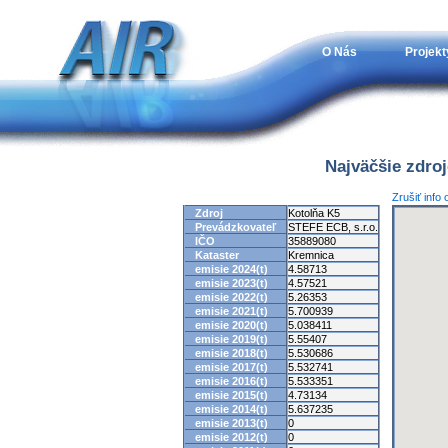
O Nás
Projekt
Najväčšie zdro
Zrušiť info
Zdroj
Kotolňa K5
Prevádzkovateľ
STEFE ECB, s.r.o.
IČO
35889080
Kataster
Kremnica
emisie 2024(t)
4.58713
emisie 2023(t)
4.57521
emisie 2022(t)
5.26353
emisie 2021(t)
5.700939
emisie 2020(t)
5.038411
emisie 2019(t)
5.55407
emisie 2018(t)
5.530686
emisie 2017(t)
5.532741
emisie 2016(t)
5.533351
emisie 2015(t)
4.73134
emisie 2014(t)
5.637235
emisie 2013(t)
0
emisie 2012(t)
0