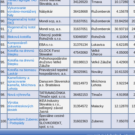
Taviaci agregát TA3
Johns Manville
88.
34126520
Trnava
10.17280
FR
Slovakia, a.s.
Vykurovanie
89.
výrobno-montáženj
Nábytkár
36418668
Ružomberok
4.15678
haly
Regeneračný kotol
90.
Mondi scp, a.s.
31637051
Ružomberok
33.84250
2
RK3
Regeneračný kotol
91.
Mondi scp, a.s.
31637051
Ružomberok
30.93710
2
č.2
Obecný podnik
92.
Bloková kotolňa
53046587
Rohožník
4.11004
Rohožník s.r.o.
Kompostáreň
93.
EBA s.r.o.
31376134
Lukavica
6.62185
Lukavica
Kotolňa na drevnú
GLOCK Forst
Veľké
94.
47543060
4.05000
štiepku
Slowakei
Uherce
Poľnohospodárske
Kotolňa na drevnú
95.
družstvo Veľké
00198013
Veľké Zálužie
6.42900
štiepku
Zálužie
Kotolňa na biomasu
Prievidzské tepelné
96.
36325961
Nováky
10.61320
Laskár
hospodárstvo, a.s.
Kameňolomy a
spracovanie
Danucem Slovensko
Mníchova
97.
00214973
3.92234
kameňa, Mníchova
a.s. Bratislava
Lehota
Lehota
TATRAVAGÓNKA
98.
Nová výhrevňa
36482153
Tlmače
4.91958
Tlmače spol. s.r.o.
IKEA Industry
Výroba
Slovakia s.r.o.,
99.
drevotrieskových
31354572
Malacky
12.12870
1
odštepný závod
dosiek
Jasná
Špeciálne cestné
Kameňolom Zuberec
práce
100.
31602363
Zuberec
7.05070
- Podspády
SLOVKOREKT,
spol. s r.o.