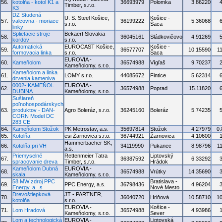
56.
kotolňa - kotol K1 a
36693979
Polomka
3.86220
Timber, s.r.o.
K3
DZ Studená
U. S. Steel Košice,
Košice -
57.
valcovna - moriace
36199222
5.36068
s.r.o.
Šaca
linky
Splietacie stroje
Bekaert Slovakia
58.
36045161
Sládkovičovo
4.91269
kordov
s.r.o.
Automatická
EUROCAST Košice,
Košice -
59.
36577707
10.15590
1
formovacia linka
s.r.o.
Šaca
EUROVIA -
60.
Kameňolom
36574988
Vígľaš
9.70237
Kameňolomy, s.r.o.
Kameňolom a linka
61.
LOMY s.r.o.
44085672
Fintice
5.62314
drvenia kameniva
0002- KAMEŇOL
EUROVIA -
62.
36574988
Poprad
15.11820
DUBINA
Kameňolomy, s.r.o.
Sušiareň
poľnohospodárskych
63.
produktov - DAN-
Agro Boleráz, s.r.o.
36245160
Boleráz
5.74235
CORN Model DC
283 CE
64.
Kameňolom Stožok
PK Metrostav, a.s.
35697814
Stožok
4.27979
0
65.
Kotolňa
esi Žarnovica s.r.o.
36744921
Žarnovica
4.10600
Hammerbacher SK,
66.
Kotolňa pri VH
34119990
Pukanec
8.98796
1
a.s.
Priemyselné
Rettenmeier Tatra
Liptovský
67.
36387592
6.33292
spracovanie dreva
Timber, s.r.o.
Hrádok
Kameňolom Dubná
EUROVIA -
68.
36574988
Vrútky
14.35690
skala
Kameňolomy, s.r.o.
58 MW zdroj PPC
Bratislava -
69.
PPC Energy, a.s.
36798436
4.96204
Energy, a. .s
Nové Mesto
Drevoštiepková
JT - PARTNER,
70.
36040720
Hriňová
10.58710
1
kotolňa
s.r.o.
EUROVIA -
Košice -
71.
Lom Hradová
36574988
4.93986
Kameňolomy, s.r.o.
Sever
Lom a technologická
EUROVIA -
Liptovská