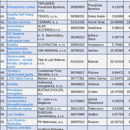
TEPLÁREŇ
Považská
40.
Paroplynový cyklus
Považská Bystrica,
36300683
4.21878
Bystrica
s.r.o.
Kotolňa NsP Dolný
41.
TEHOS, s.r.o.,
36389331
Dolný Kubín
3.92695
Kubín
42.
Výroba cementu
CEMMAC a. s.
31412106
Horné Srnie
16.89690
1
Kameňolom
ALAS
43.
35825286
Sološnica
5.88014
Sološnica
SLOVAKIA,s.r.o.
DZ Studená
U. S. Steel Košice,
Košice -
44.
valcovna -
36199222
4.36774
s.r.o.
Šaca
valcovacie trate
45.
Kotolňa
SLOVINCOM, s.r.o.
35969326
Hurbanovo
5.78462
linka drveného
46.
VSK MINERAL s.r.o.
36706311
Vechec
10.45360
kameniva Vechec
Spracovanie
kukurice - výroba
Tate & Lyle Boleraz,
47.
31411011
Boleráz
20.31410
škrobu, sirupov a
s.r.o.
krmív
Výroba a
Continental Tires
48.
36709557
Púchov
9.80472
spracovanie gumy
Slovakia, s.r.o.
49.
LOM Veľká Čierna
Bekam, s.r.o.
36777391
Veľká Čierna
12.63470
1
Hriňovská
50.
Kotolňa
36038822
Hriňová
4.35666
energetická, s.r.o.
Prevádzka
BUČINA ZVOLEN,
51.
36029815
Zvolen
18.37030
2
energetika
a.s.
Kameňolom a
IS - Lom s.r.o.
Vyšná
52.
výrobná linka
31720803
4.15076
Maglovec
Šebastová
drveného kameňa
53.
Kotolňa pri stanici
Teplo GGE s.r.o.
36012424
Želiezovce
4.83285
EUROVIA -
54.
Lom Sedlice
36574988
Sedlice
3.97755
Kameňolomy, s.r.o.
Lom Ruskov -
55.
PK Metrostav, a.s.
35697814
Ruskov
16.50710
Strahuľka
Hlavná centrálna
myWood Polomka