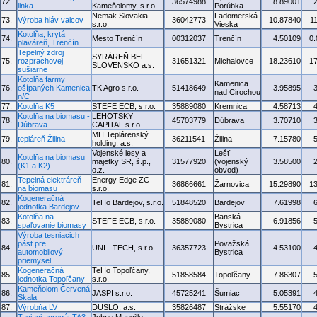
72.
36574988
8.89001
linka
Kameňolomy, s.r.o.
Porúbka
Nemak Slovakia
Ladomerská
73.
Výroba hláv valcov
36042773
10.87840
1
s.r.o.
Vieska
Kotolňa, krytá
74.
Mesto Trenčín
00312037
Trenčín
4.50109
0
plaváreň, Trenčín
Tepelný zdroj
SYRÁREŇ BEL
75.
rozprachovej
31651321
Michalovce
18.23610
1
SLOVENSKO a.s.
sušiarne
Kotolňa farmy
Kamenica
76.
ošípaných Kamenica
TK Agro s.r.o.
51418649
3.95895
nad Cirochou
n/C
77.
Kotolňa K5
STEFE ECB, s.r.o.
35889080
Kremnica
4.58713
Kotolňa na biomasu -
LEHOTSKY
78.
45703779
Dúbrava
3.70710
Dúbrava
CAPITAL s.r.o.
MH Teplárenský
79.
tepláreň Žilina
36211541
Žilina
7.15780
holding, a.s.
Vojenské lesy a
Lešť
Kotolňa na biomasu
80.
majetky SR, š.p.,
31577920
(vojenský
3.58500
(K1 a K2)
o.z.
obvod)
Tepelná elektráreň
Energy Edge ZC
81.
36866661
Žarnovica
15.29890
1
na biomasu
s.r.o.
Kogeneračná
82.
TeHo Bardejov, s.r.o.
51848520
Bardejov
7.61998
jednotka Bardejov
Kotolňa na
Banská
83.
STEFE ECB, s.r.o.
35889080
6.91856
spaľovanie biomasy
Bystrica
Výroba tesniacich
pást pre
Považská
84.
UNI - TECH, s.r.o.
36357723
4.53100
automobilový
Bystrica
priemysel
Kogeneračná
TeHo Topoľčany,
85.
51858584
Topoľčany
7.86307
jednotka Topoľčany
s.r.o.
Kameňolom Červená
86.
JASPI s.r.o.
45725241
Šumiac
5.05391
Skala
87.
Výrobňa LV
DUSLO, a.s.
35826487
Strážske
5.55170