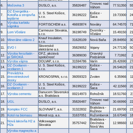
Trnovec nad
6.
Močovina 3
DUSLO, a.s.
35826487
77.51350
5
Váhom
DZ Energetika -
U. S. Steel Košice,
Košice -
7.
Kotolňa a strojovňa
36199222
19.73300
2
s.r.o.
Šaca
teplárne
Výroba karbidu
8.
FORTISCHEM a.s.
46693874
Nováky
64.74570
7
vápnika
Carmeuse Slovakia,
Dvorníky -
9.
Lom Včeláre
36198749
15.49150
2
s.r.o.
Včeláre
Knauf Insulation,
10.
Minerálne vlákno 2
31628109
Nová Baňa
28.84950
3
s.r.o.
Slovenské
11.
EVO I
35829052
Vojany
24.77130
5
elektrárne a.s.
Výroba ferozliatin -
OFZ, akciová
Oravský
12.
36389030
7.71992
pr.ŠIROKÁ
spoločnosť
Podzámok
13.
Výroba vápna
DOLVAP, s.r.o.
31594786
Varín
26.42690
2
DZ Oceliaren -
U. S. Steel Košice,
Košice -
14.
36199222
26.54620
2
oceliaren 1
s.r.o.
Šaca
Prevádzka
15.
drevotrieskové
KRONOSPAN, s.r.o.
36059323
Zvolen
6.35966
1
dosky
DZ Oceliaren -
U. S. Steel Košice,
Košice -
16.
36199222
42.11560
2
oceliaren 2
s.r.o.
Šaca
Danucem Slovensko
17.
Výroba cementu
00214973
Rohožník
18.51760
2
a.s. Bratislava
Trnovec nad
18.
UGL
DUSLO, a.s.
35826487
30.66990
2
Váhom
Bratislava -
19.
Komplex FCC
SLOVNAFT, a.s.
31322832
21.69700
2
Ružinov
20.
Kotol na biomasu
Mondi scp, a.s.
31637051
Ružomberok
16.67040
1
Bratislava -
Nová lakovňa H2 a
Volkswagen
21.
35757442
Devínska
12.98660
1
H2a
Slovakia
Nová Ves
Výroba magnezitu a