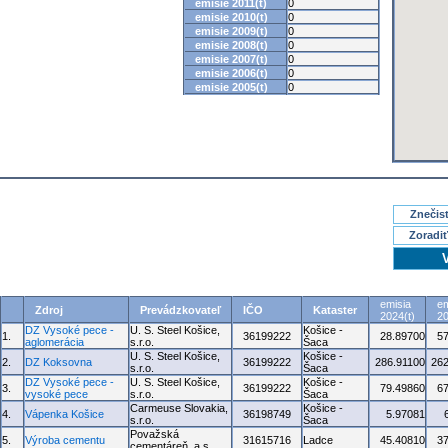
emisie 2011(t)
0
emisie 2010(t)
0
emisie 2009(t)
0
emisie 2008(t)
0
emisie 2007(t)
0
emisie 2006(t)
0
emisie 2005(t)
0
Znečisť
Zoradiť
emisia
em
Zdroj
Prevádzkovateľ
IČO
Kataster
2024(t)
20
DZ Vysoké pece -
U. S. Steel Košice,
Košice -
1.
36199222
28.89700
5
aglomerácia
s.r.o.
Šaca
U. S. Steel Košice,
Košice -
2.
DZ Koksovna
36199222
286.91100
262
s.r.o.
Šaca
DZ Vysoké pece -
U. S. Steel Košice,
Košice -
3.
36199222
79.49860
6
vysoké pece
s.r.o.
Šaca
Carmeuse Slovakia,
Košice -
4.
Vápenka Košice
36198749
5.97081
s.r.o.
Šaca
Považská
5.
Výroba cementu
31615716
Ladce
45.40810
3
cementáreň, a.s.