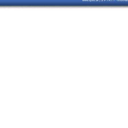
www.spirit.sk | S P I R I T - inform