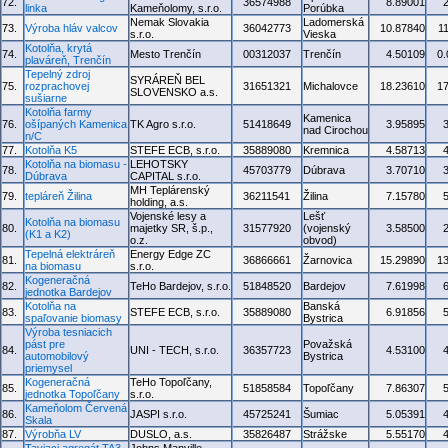
72.
36574988
8.89001
linka
Kameňolomy, s.r.o.
Porúbka
Nemak Slovakia
Ladomerská
73.
Výroba hláv valcov
36042773
10.87840
1
s.r.o.
Vieska
Kotolňa, krytá
74.
Mesto Trenčín
00312037
Trenčín
4.50109
0
plaváreň, Trenčín
Tepelný zdroj
SYRÁREŇ BEL
75.
rozprachovej
31651321
Michalovce
18.23610
1
SLOVENSKO a.s.
sušiarne
Kotolňa farmy
Kamenica
76.
ošípaných Kamenica
TK Agro s.r.o.
51418649
3.95895
nad Cirochou
n/C
77.
Kotolňa K5
STEFE ECB, s.r.o.
35889080
Kremnica
4.58713
Kotolňa na biomasu -
LEHOTSKY
78.
45703779
Dúbrava
3.70710
Dúbrava
CAPITAL s.r.o.
MH Teplárenský
79.
tepláreň Žilina
36211541
Žilina
7.15780
holding, a.s.
Vojenské lesy a
Lešť
Kotolňa na biomasu
80.
majetky SR, š.p.,
31577920
(vojenský
3.58500
(K1 a K2)
o.z.
obvod)
Tepelná elektráreň
Energy Edge ZC
81.
36866661
Žarnovica
15.29890
1
na biomasu
s.r.o.
Kogeneračná
82.
TeHo Bardejov, s.r.o.
51848520
Bardejov
7.61998
jednotka Bardejov
Kotolňa na
Banská
83.
STEFE ECB, s.r.o.
35889080
6.91856
spaľovanie biomasy
Bystrica
Výroba tesniacich
pást pre
Považská
84.
UNI - TECH, s.r.o.
36357723
4.53100
automobilový
Bystrica
priemysel
Kogeneračná
TeHo Topoľčany,
85.
51858584
Topoľčany
7.86307
jednotka Topoľčany
s.r.o.
Kameňolom Červená
86.
JASPI s.r.o.
45725241
Šumiac
5.05391
Skala
87.
Výrobňa LV
DUSLO, a.s.
35826487
Strážske
5.55170