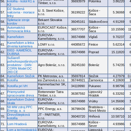
56.
kotolňa - kotol K1 a
36693979
Polomka
3.86220
Timber, s.r.o.
K3
DZ Studená
U. S. Steel Košice,
Košice -
57.
valcovna - moriace
36199222
5.36068
s.r.o.
Šaca
linky
Splietacie stroje
Bekaert Slovakia
58.
36045161
Sládkovičovo
4.91269
kordov
s.r.o.
Automatická
EUROCAST Košice,
Košice -
59.
36577707
10.15590
1
formovacia linka
s.r.o.
Šaca
EUROVIA -
60.
Kameňolom
36574988
Vígľaš
9.70237
Kameňolomy, s.r.o.
Kameňolom a linka
61.
LOMY s.r.o.
44085672
Fintice
5.62314
drvenia kameniva
0002- KAMEŇOL
EUROVIA -
62.
36574988
Poprad
15.11820
DUBINA
Kameňolomy, s.r.o.
Sušiareň
poľnohospodárskych
63.
produktov - DAN-
Agro Boleráz, s.r.o.
36245160
Boleráz
5.74235
CORN Model DC
283 CE
64.
Kameňolom Stožok
PK Metrostav, a.s.
35697814
Stožok
4.27979
0
65.
Kotolňa
esi Žarnovica s.r.o.
36744921
Žarnovica
4.10600
Hammerbacher SK,
66.
Kotolňa pri VH
34119990
Pukanec
8.98796
1
a.s.
Priemyselné
Rettenmeier Tatra
Liptovský
67.
36387592
6.33292
spracovanie dreva
Timber, s.r.o.
Hrádok
Kameňolom Dubná
EUROVIA -
68.
36574988
Vrútky
14.35690
skala
Kameňolomy, s.r.o.
58 MW zdroj PPC
Bratislava -
69.
PPC Energy, a.s.
36798436
4.96204
Energy, a. .s
Nové Mesto
Drevoštiepková
JT - PARTNER,
70.
36040720
Hriňová
10.58710
1
kotolňa
s.r.o.
EUROVIA -
Košice -
71.
Lom Hradová
36574988
4.93986
Kameňolomy, s.r.o.
Sever
Lom a technologická
EUROVIA -
Liptovská