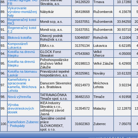
Taviaci agregát TA3
Johns Manville
88.
34126520
Trnava
10.17280
FR
Slovakia, a.s.
Vykurovanie
89.
výrobno-montáženj
Nábytkár
36418668
Ružomberok
4.15678
haly
Regeneračný kotol
90.
Mondi scp, a.s.
31637051
Ružomberok
33.84250
2
RK3
Regeneračný kotol
91.
Mondi scp, a.s.
31637051
Ružomberok
30.93710
2
č.2
Obecný podnik
92.
Bloková kotolňa
53046587
Rohožník
4.11004
Rohožník s.r.o.
Kompostáreň
93.
EBA s.r.o.
31376134
Lukavica
6.62185
Lukavica
Kotolňa na drevnú
GLOCK Forst
Veľké
94.
47543060
4.05000
štiepku
Slowakei
Uherce
Poľnohospodárske
Kotolňa na drevnú
95.
družstvo Veľké
00198013
Veľké Zálužie
6.42900
štiepku
Zálužie
Kotolňa na biomasu
Prievidzské tepelné
96.
36325961
Nováky
10.61320
Laskár
hospodárstvo, a.s.
Kameňolomy a
spracovanie
Danucem Slovensko
Mníchova
97.
00214973
3.92234
kameňa, Mníchova
a.s. Bratislava
Lehota
Lehota
TATRAVAGÓNKA
98.
Nová výhrevňa
36482153
Tlmače
4.91958
Tlmače spol. s.r.o.
IKEA Industry
Výroba
Slovakia s.r.o.,
99.
drevotrieskových
31354572
Malacky
12.12870
1
odštepný závod
dosiek
Jasná
Špeciálne cestné
Kameňolom Zuberec
práce
100.
31602363
Zuberec
7.05070
- Podspády
SLOVKOREKT,
spol. s r.o.