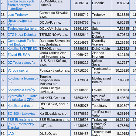
výroba bázických
SLOVMAG, a.s.
22.
31686184
Lubeník
8.83224
žiaruvzdorných
Lubeník
materiálov
Carmeuse Slovakia,
23.
Lom Trebejov
36198749
Trebejov
5.18389
1
s.r.o.
Úprava vápenca
24.
DOLVAP, s.r.o.
31594786
Varín
6.62395
Varín
25.
Technologická linka
DOLKAM Šuja, a.s.
31561870
Šuja
7.51735
1
Nová
26.
CTZ Nová Dubnica
TERMONOVA, a.s.
36322644
9.70343
1
Dubnica
Cementáreň Turňa
Danucem Slovensko
Dvorníky -
27.
00214973
22.28230
3
nad Bodvou
a.s. Bratislava
Včeláre
28.
Kotolňa BYSTEREC
TEHOS, s.r.o.,
36389331
Dolný Kubín
3.57152
Veolia Utilities Žiar
Žiar nad
29.
Závod ENEVIA
44069472
4.12129
nad Hronom, a.s.
Hronom
U. S. Steel Košice,
Košice -
30.
DZ Teplá valcovňa
36199222
9.17237
s.r.o.
Šaca
Trenčianska
31.
Výroba cukru
Považský cukor a.s.
35716266
30.25220
2
Teplá
Tepelné
Kotolňa na biomasu -
Moldava nad
32.
hospodárstvo
36173061
7.89300
K6
Bodvou
Moldava a.s.
Veolia Energia
33.
Spaľovacie turbíny
35968486
Levice
4.90754
Levice, a.s.
Výhrevňa č.3 - kotle
Kysucké
34.
esi KYSUCA s.r.o.
31593488
5.40526
na štiepku aj ZPN
Nové Mesto
DECODOM, spol. s
35.
Kotolňa na drevo
36305073
Topoľčany
5.02897
r.o.
Teplička nad
36.
SO 300 - Lakovňa
Kia Slovakia s. r. o.
35876832
6.38164
Váhom
37.
ZSE Elektrárne s.r.o.
ZSE Elektrárne s.r.o.
36239593
Trakovice
16.36210
1
PK 5 - Podbreziny
Liptovský
38.
LMT, a.s.
44438982
4.78360
Žiarska
Mikuláš
Trnovec nad
39.
LAD
DUSLO, a.s.
35826487
8.19152
Váhom