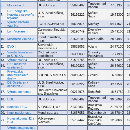
Trnovec nad
6.
Močovina 3
DUSLO, a.s.
35826487
77.51350
5
Váhom
DZ Energetika -
U. S. Steel Košice,
Košice -
7.
Kotolňa a strojovňa
36199222
19.73300
2
s.r.o.
Šaca
teplárne
Výroba karbidu
8.
FORTISCHEM a.s.
46693874
Nováky
64.74570
7
vápnika
Carmeuse Slovakia,
Dvorníky -
9.
Lom Včeláre
36198749
15.49150
2
s.r.o.
Včeláre
Knauf Insulation,
10.
Minerálne vlákno 2
31628109
Nová Baňa
28.84950
3
s.r.o.
Slovenské
11.
EVO I
35829052
Vojany
24.77130
5
elektrárne a.s.
Výroba ferozliatin -
OFZ, akciová
Oravský
12.
36389030
7.71992
pr.ŠIROKÁ
spoločnosť
Podzámok
13.
Výroba vápna
DOLVAP, s.r.o.
31594786
Varín
26.42690
2
DZ Oceliaren -
U. S. Steel Košice,
Košice -
14.
36199222
26.54620
2
oceliaren 1
s.r.o.
Šaca
Prevádzka
15.
drevotrieskové
KRONOSPAN, s.r.o.
36059323
Zvolen
6.35966
1
dosky
DZ Oceliaren -
U. S. Steel Košice,
Košice -
16.
36199222
42.11560
2
oceliaren 2
s.r.o.
Šaca
Danucem Slovensko
17.
Výroba cementu
00214973
Rohožník
18.51760
2
a.s. Bratislava
Trnovec nad
18.
UGL
DUSLO, a.s.
35826487
30.66990
2
Váhom
Bratislava -
19.
Komplex FCC
SLOVNAFT, a.s.
31322832
21.69700
2
Ružinov
20.
Kotol na biomasu
Mondi scp, a.s.
31637051
Ružomberok
16.67040
1
Bratislava -
Nová lakovňa H2 a
Volkswagen
21.
35757442
Devínska
12.98660
1
H2a
Slovakia
Nová Ves
Výroba magnezitu a