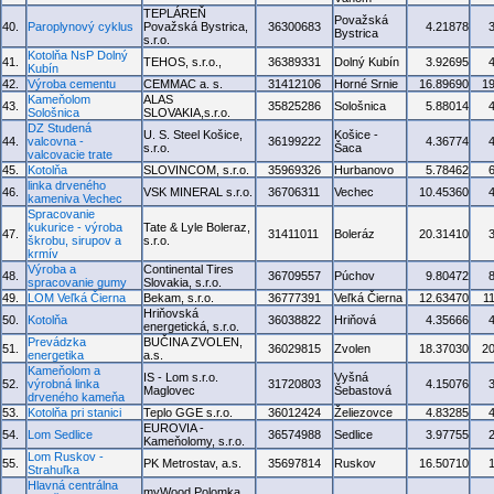
TEPLÁREŇ
Považská
40.
Paroplynový cyklus
Považská Bystrica,
36300683
4.21878
Bystrica
s.r.o.
Kotolňa NsP Dolný
41.
TEHOS, s.r.o.,
36389331
Dolný Kubín
3.92695
Kubín
42.
Výroba cementu
CEMMAC a. s.
31412106
Horné Srnie
16.89690
1
Kameňolom
ALAS
43.
35825286
Sološnica
5.88014
Sološnica
SLOVAKIA,s.r.o.
DZ Studená
U. S. Steel Košice,
Košice -
44.
valcovna -
36199222
4.36774
s.r.o.
Šaca
valcovacie trate
45.
Kotolňa
SLOVINCOM, s.r.o.
35969326
Hurbanovo
5.78462
linka drveného
46.
VSK MINERAL s.r.o.
36706311
Vechec
10.45360
kameniva Vechec
Spracovanie
kukurice - výroba
Tate & Lyle Boleraz,
47.
31411011
Boleráz
20.31410
škrobu, sirupov a
s.r.o.
krmív
Výroba a
Continental Tires
48.
36709557
Púchov
9.80472
spracovanie gumy
Slovakia, s.r.o.
49.
LOM Veľká Čierna
Bekam, s.r.o.
36777391
Veľká Čierna
12.63470
1
Hriňovská
50.
Kotolňa
36038822
Hriňová
4.35666
energetická, s.r.o.
Prevádzka
BUČINA ZVOLEN,
51.
36029815
Zvolen
18.37030
2
energetika
a.s.
Kameňolom a
IS - Lom s.r.o.
Vyšná
52.
výrobná linka
31720803
4.15076
Maglovec
Šebastová
drveného kameňa
53.
Kotolňa pri stanici
Teplo GGE s.r.o.
36012424
Želiezovce
4.83285
EUROVIA -
54.
Lom Sedlice
36574988
Sedlice
3.97755
Kameňolomy, s.r.o.
Lom Ruskov -
55.
PK Metrostav, a.s.
35697814
Ruskov
16.50710
Strahuľka
Hlavná centrálna
myWood Polomka