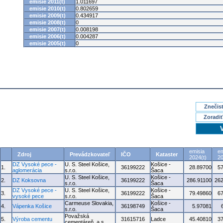
emisie 2011(t)
1.011697
emisie 2010(t)
0.802659
emisie 2009(t)
0.434917
emisie 2008(t)
0
emisie 2007(t)
0.008198
emisie 2006(t)
0.004287
emisie 2005(t)
0
Znečisť
Zoradiť
emisia
em
Zdroj
Prevádzkovateľ
IČO
Kataster
2024(t)
20
DZ Vysoké pece -
U. S. Steel Košice,
Košice -
1.
36199222
28.89700
5
aglomerácia
s.r.o.
Šaca
U. S. Steel Košice,
Košice -
2.
DZ Koksovna
36199222
286.91100
262
s.r.o.
Šaca
DZ Vysoké pece -
U. S. Steel Košice,
Košice -
3.
36199222
79.49860
6
vysoké pece
s.r.o.
Šaca
Carmeuse Slovakia,
Košice -
4.
Vápenka Košice
36198749
5.97081
s.r.o.
Šaca
Považská
5.
Výroba cementu
31615716
Ladce
45.40810
3
cementáreň, a.s.