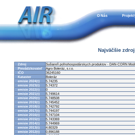
O Nás
Projekt
Najväčšie zdro
Zdroj
Sušiareň poľnohospodárskych produktov - DAN-CORN Mod
Prevádzkovateľ
Agro Boleráz, s.r.o.
IČO
36245160
Kataster
Boleráz
emisie 2024(t)
5.74235
emisie 2023(t)
5.74372
emisie 2022(t)
0
emisie 2021(t)
5.749614
emisie 2020(t)
5.748508
emisie 2019(t)
5.745452
emisie 2018(t)
5.742792
emisie 2017(t)
5.744197
emisie 2016(t)
5.747104
emisie 2015(t)
5.743369
emisie 2014(t)
5.744969
emisie 2013(t)
4.80329
emisie 2012(t)
0.896188