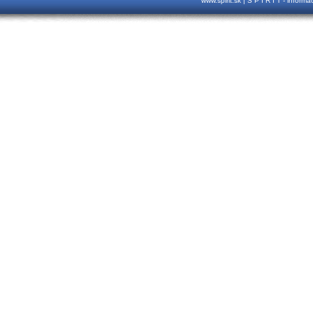
www.spirit.sk | S P I R I T - inform