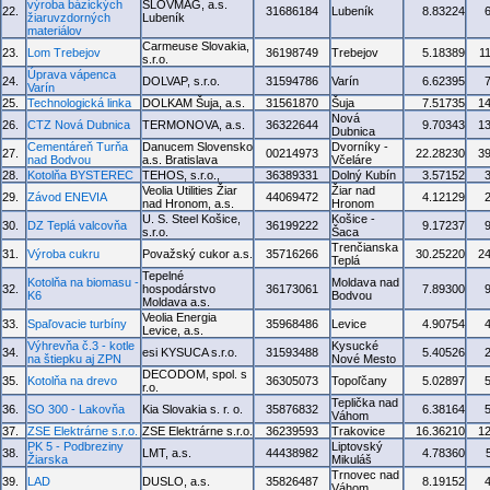
výroba bázických
SLOVMAG, a.s.
22.
31686184
Lubeník
8.83224
žiaruvzdorných
Lubeník
materiálov
Carmeuse Slovakia,
23.
Lom Trebejov
36198749
Trebejov
5.18389
1
s.r.o.
Úprava vápenca
24.
DOLVAP, s.r.o.
31594786
Varín
6.62395
Varín
25.
Technologická linka
DOLKAM Šuja, a.s.
31561870
Šuja
7.51735
1
Nová
26.
CTZ Nová Dubnica
TERMONOVA, a.s.
36322644
9.70343
1
Dubnica
Cementáreň Turňa
Danucem Slovensko
Dvorníky -
27.
00214973
22.28230
3
nad Bodvou
a.s. Bratislava
Včeláre
28.
Kotolňa BYSTEREC
TEHOS, s.r.o.,
36389331
Dolný Kubín
3.57152
Veolia Utilities Žiar
Žiar nad
29.
Závod ENEVIA
44069472
4.12129
nad Hronom, a.s.
Hronom
U. S. Steel Košice,
Košice -
30.
DZ Teplá valcovňa
36199222
9.17237
s.r.o.
Šaca
Trenčianska
31.
Výroba cukru
Považský cukor a.s.
35716266
30.25220
2
Teplá
Tepelné
Kotolňa na biomasu -
Moldava nad
32.
hospodárstvo
36173061
7.89300
K6
Bodvou
Moldava a.s.
Veolia Energia
33.
Spaľovacie turbíny
35968486
Levice
4.90754
Levice, a.s.
Výhrevňa č.3 - kotle
Kysucké
34.
esi KYSUCA s.r.o.
31593488
5.40526
na štiepku aj ZPN
Nové Mesto
DECODOM, spol. s
35.
Kotolňa na drevo
36305073
Topoľčany
5.02897
r.o.
Teplička nad
36.
SO 300 - Lakovňa
Kia Slovakia s. r. o.
35876832
6.38164
Váhom
37.
ZSE Elektrárne s.r.o.
ZSE Elektrárne s.r.o.
36239593
Trakovice
16.36210
1
PK 5 - Podbreziny
Liptovský
38.
LMT, a.s.
44438982
4.78360
Žiarska
Mikuláš
Trnovec nad
39.
LAD
DUSLO, a.s.
35826487
8.19152
Váhom