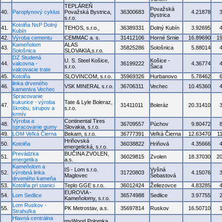
TEPLÁREŇ
Považská
40.
Paroplynový cyklus
Považská Bystrica,
36300683
4.21878
Bystrica
s.r.o.
Kotolňa NsP Dolný
41.
TEHOS, s.r.o.,
36389331
Dolný Kubín
3.92695
Kubín
42.
Výroba cementu
CEMMAC a. s.
31412106
Horné Srnie
16.89690
1
Kameňolom
ALAS
43.
35825286
Sološnica
5.88014
Sološnica
SLOVAKIA,s.r.o.
DZ Studená
U. S. Steel Košice,
Košice -
44.
valcovna -
36199222
4.36774
s.r.o.
Šaca
valcovacie trate
45.
Kotolňa
SLOVINCOM, s.r.o.
35969326
Hurbanovo
5.78462
linka drveného
46.
VSK MINERAL s.r.o.
36706311
Vechec
10.45360
kameniva Vechec
Spracovanie
kukurice - výroba
Tate & Lyle Boleraz,
47.
31411011
Boleráz
20.31410
škrobu, sirupov a
s.r.o.
krmív
Výroba a
Continental Tires
48.
36709557
Púchov
9.80472
spracovanie gumy
Slovakia, s.r.o.
49.
LOM Veľká Čierna
Bekam, s.r.o.
36777391
Veľká Čierna
12.63470
1
Hriňovská
50.
Kotolňa
36038822
Hriňová
4.35666
energetická, s.r.o.
Prevádzka
BUČINA ZVOLEN,
51.
36029815
Zvolen
18.37030
2
energetika
a.s.
Kameňolom a
IS - Lom s.r.o.
Vyšná
52.
výrobná linka
31720803
4.15076
Maglovec
Šebastová
drveného kameňa
53.
Kotolňa pri stanici
Teplo GGE s.r.o.
36012424
Želiezovce
4.83285
EUROVIA -
54.
Lom Sedlice
36574988
Sedlice
3.97755
Kameňolomy, s.r.o.
Lom Ruskov -
55.
PK Metrostav, a.s.
35697814
Ruskov
16.50710
Strahuľka
Hlavná centrálna
myWood Polomka