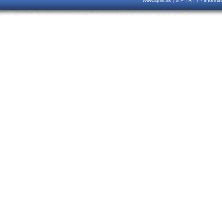
www.spirit.sk | S P I R I T - inform