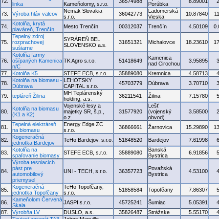
72.
36574988
8.89001
linka
Kameňolomy, s.r.o.
Porúbka
Nemak Slovakia
Ladomerská
73.
Výroba hláv valcov
36042773
10.87840
1
s.r.o.
Vieska
Kotolňa, krytá
74.
Mesto Trenčín
00312037
Trenčín
4.50109
0
plaváreň, Trenčín
Tepelný zdroj
SYRÁREŇ BEL
75.
rozprachovej
31651321
Michalovce
18.23610
1
SLOVENSKO a.s.
sušiarne
Kotolňa farmy
Kamenica
76.
ošípaných Kamenica
TK Agro s.r.o.
51418649
3.95895
nad Cirochou
n/C
77.
Kotolňa K5
STEFE ECB, s.r.o.
35889080
Kremnica
4.58713
Kotolňa na biomasu -
LEHOTSKY
78.
45703779
Dúbrava
3.70710
Dúbrava
CAPITAL s.r.o.
MH Teplárenský
79.
tepláreň Žilina
36211541
Žilina
7.15780
holding, a.s.
Vojenské lesy a
Lešť
Kotolňa na biomasu
80.
majetky SR, š.p.,
31577920
(vojenský
3.58500
(K1 a K2)
o.z.
obvod)
Tepelná elektráreň
Energy Edge ZC
81.
36866661
Žarnovica
15.29890
1
na biomasu
s.r.o.
Kogeneračná
82.
TeHo Bardejov, s.r.o.
51848520
Bardejov
7.61998
jednotka Bardejov
Kotolňa na
Banská
83.
STEFE ECB, s.r.o.
35889080
6.91856
spaľovanie biomasy
Bystrica
Výroba tesniacich
pást pre
Považská
84.
UNI - TECH, s.r.o.
36357723
4.53100
automobilový
Bystrica
priemysel
Kogeneračná
TeHo Topoľčany,
85.
51858584
Topoľčany
7.86307
jednotka Topoľčany
s.r.o.
Kameňolom Červená
86.
JASPI s.r.o.
45725241
Šumiac
5.05391
Skala
87.
Výrobňa LV
DUSLO, a.s.
35826487
Strážske
5.55170