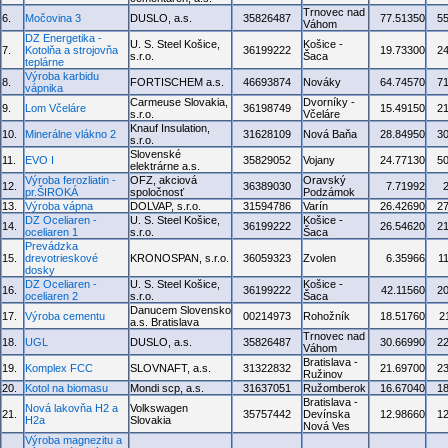
Trnovec nad
6.
Močovina 3
DUSLO, a.s.
35826487
77.51350
5
Váhom
DZ Energetika -
U. S. Steel Košice,
Košice -
7.
Kotolňa a strojovňa
36199222
19.73300
2
s.r.o.
Šaca
teplárne
Výroba karbidu
8.
FORTISCHEM a.s.
46693874
Nováky
64.74570
7
vápnika
Carmeuse Slovakia,
Dvorníky -
9.
Lom Včeláre
36198749
15.49150
2
s.r.o.
Včeláre
Knauf Insulation,
10.
Minerálne vlákno 2
31628109
Nová Baňa
28.84950
3
s.r.o.
Slovenské
11.
EVO I
35829052
Vojany
24.77130
5
elektrárne a.s.
Výroba ferozliatin -
OFZ, akciová
Oravský
12.
36389030
7.71992
pr.ŠIROKÁ
spoločnosť
Podzámok
13.
Výroba vápna
DOLVAP, s.r.o.
31594786
Varín
26.42690
2
DZ Oceliaren -
U. S. Steel Košice,
Košice -
14.
36199222
26.54620
2
oceliaren 1
s.r.o.
Šaca
Prevádzka
15.
drevotrieskové
KRONOSPAN, s.r.o.
36059323
Zvolen
6.35966
1
dosky
DZ Oceliaren -
U. S. Steel Košice,
Košice -
16.
36199222
42.11560
2
oceliaren 2
s.r.o.
Šaca
Danucem Slovensko
17.
Výroba cementu
00214973
Rohožník
18.51760
2
a.s. Bratislava
Trnovec nad
18.
UGL
DUSLO, a.s.
35826487
30.66990
2
Váhom
Bratislava -
19.
Komplex FCC
SLOVNAFT, a.s.
31322832
21.69700
2
Ružinov
20.
Kotol na biomasu
Mondi scp, a.s.
31637051
Ružomberok
16.67040
1
Bratislava -
Nová lakovňa H2 a
Volkswagen
21.
35757442
Devínska
12.98660
1
H2a
Slovakia
Nová Ves
Výroba magnezitu a