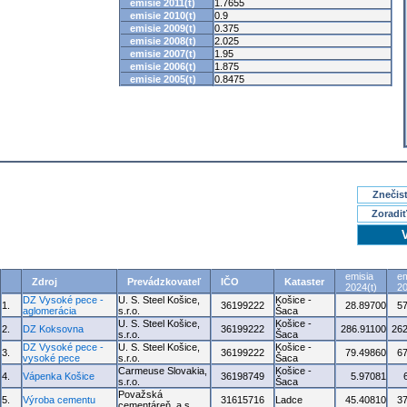
emisie 2011(t)
1.7655
emisie 2010(t)
0.9
emisie 2009(t)
0.375
emisie 2008(t)
2.025
emisie 2007(t)
1.95
emisie 2006(t)
1.875
emisie 2005(t)
0.8475
Znečisť
Zoradiť
emisia
em
Zdroj
Prevádzkovateľ
IČO
Kataster
2024(t)
20
DZ Vysoké pece -
U. S. Steel Košice,
Košice -
1.
36199222
28.89700
5
aglomerácia
s.r.o.
Šaca
U. S. Steel Košice,
Košice -
2.
DZ Koksovna
36199222
286.91100
262
s.r.o.
Šaca
DZ Vysoké pece -
U. S. Steel Košice,
Košice -
3.
36199222
79.49860
6
vysoké pece
s.r.o.
Šaca
Carmeuse Slovakia,
Košice -
4.
Vápenka Košice
36198749
5.97081
s.r.o.
Šaca
Považská
5.
Výroba cementu
31615716
Ladce
45.40810
3
cementáreň, a.s.