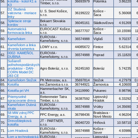
56.
kotolňa - kotol K1 a
36693979
Polomka
3.86220
Timber, s.r.o.
K3
DZ Studená
U. S. Steel Košice,
Košice -
57.
valcovna - moriace
36199222
5.36068
s.r.o.
Šaca
linky
Splietacie stroje
Bekaert Slovakia
58.
36045161
Sládkovičovo
4.91269
kordov
s.r.o.
Automatická
EUROCAST Košice,
Košice -
59.
36577707
10.15590
1
formovacia linka
s.r.o.
Šaca
EUROVIA -
60.
Kameňolom
36574988
Vígľaš
9.70237
Kameňolomy, s.r.o.
Kameňolom a linka
61.
LOMY s.r.o.
44085672
Fintice
5.62314
drvenia kameniva
0002- KAMEŇOL
EUROVIA -
62.
36574988
Poprad
15.11820
DUBINA
Kameňolomy, s.r.o.
Sušiareň
poľnohospodárskych
63.
produktov - DAN-
Agro Boleráz, s.r.o.
36245160
Boleráz
5.74235
CORN Model DC
283 CE
64.
Kameňolom Stožok
PK Metrostav, a.s.
35697814
Stožok
4.27979
0
65.
Kotolňa
esi Žarnovica s.r.o.
36744921
Žarnovica
4.10600
Hammerbacher SK,
66.
Kotolňa pri VH
34119990
Pukanec
8.98796
1
a.s.
Priemyselné
Rettenmeier Tatra
Liptovský
67.
36387592
6.33292
spracovanie dreva
Timber, s.r.o.
Hrádok
Kameňolom Dubná
EUROVIA -
68.
36574988
Vrútky
14.35690
skala
Kameňolomy, s.r.o.
58 MW zdroj PPC
Bratislava -
69.
PPC Energy, a.s.
36798436
4.96204
Energy, a. .s
Nové Mesto
Drevoštiepková
JT - PARTNER,
70.
36040720
Hriňová
10.58710
1
kotolňa
s.r.o.
EUROVIA -
Košice -
71.
Lom Hradová
36574988
4.93986
Kameňolomy, s.r.o.
Sever
Lom a technologická
EUROVIA -
Liptovská