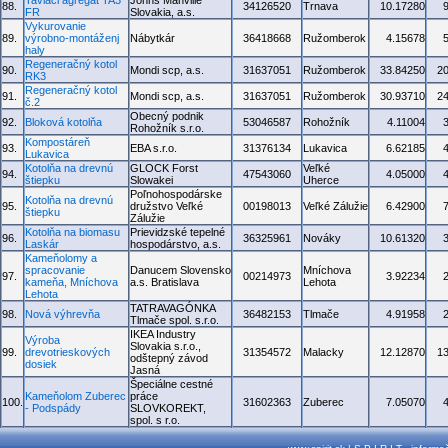
Taviaci agregát TA3
Johns Manville
88.
34126520
Trnava
10.17280
FR
Slovakia, a.s.
Vykurovanie
89.
výrobno-montáženj
Nábytkár
36418668
Ružomberok
4.15678
haly
Regeneračný kotol
90.
Mondi scp, a.s.
31637051
Ružomberok
33.84250
2
RK3
Regeneračný kotol
91.
Mondi scp, a.s.
31637051
Ružomberok
30.93710
2
č.2
Obecný podnik
92.
Bloková kotolňa
53046587
Rohožník
4.11004
Rohožník s.r.o.
Kompostáreň
93.
EBA s.r.o.
31376134
Lukavica
6.62185
Lukavica
Kotolňa na drevnú
GLOCK Forst
Veľké
94.
47543060
4.05000
štiepku
Slowakei
Uherce
Poľnohospodárske
Kotolňa na drevnú
95.
družstvo Veľké
00198013
Veľké Zálužie
6.42900
štiepku
Zálužie
Kotolňa na biomasu
Prievidzské tepelné
96.
36325961
Nováky
10.61320
Laskár
hospodárstvo, a.s.
Kameňolomy a
spracovanie
Danucem Slovensko
Mníchova
97.
00214973
3.92234
kameňa, Mníchova
a.s. Bratislava
Lehota
Lehota
TATRAVAGÓNKA
98.
Nová výhrevňa
36482153
Tlmače
4.91958
Tlmače spol. s.r.o.
IKEA Industry
Výroba
Slovakia s.r.o.,
99.
drevotrieskových
31354572
Malacky
12.12870
1
odštepný závod
dosiek
Jasná
Špeciálne cestné
Kameňolom Zuberec
práce
100.
31602363
Zuberec
7.05070
- Podspády
SLOVKOREKT,
spol. s r.o.