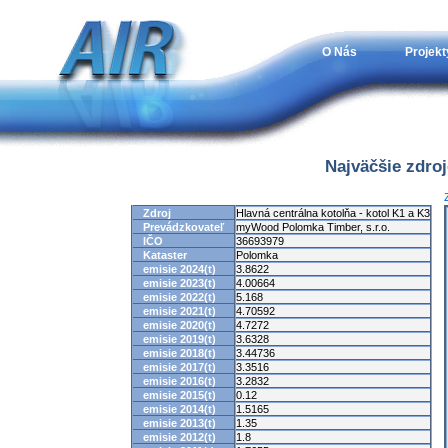
O Nás
Projekt
Najväčšie zdro
Zdroj
Hlavná centrálna kotolňa - kotol K1 a K3
Prevádzkovateľ
myWood Polomka Timber, s.r.o.
IČO
36693979
Kataster
Polomka
emisie 2024(t)
3.8622
emisie 2023(t)
4.00664
emisie 2022(t)
5.168
emisie 2021(t)
4.70592
emisie 2020(t)
4.7272
emisie 2019(t)
3.6328
emisie 2018(t)
3.44736
emisie 2017(t)
3.3516
emisie 2016(t)
3.2832
emisie 2015(t)
0.12
emisie 2014(t)
1.5165
emisie 2013(t)
1.35
emisie 2012(t)
1.8