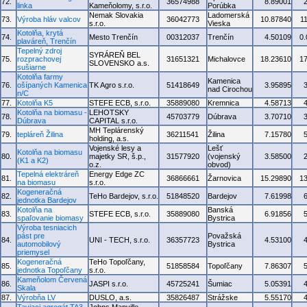
72.
36574988
8.89001
linka
Kameňolomy, s.r.o.
Porúbka
Nemak Slovakia
Ladomerská
73.
Výroba hláv valcov
36042773
10.87840
1
s.r.o.
Vieska
Kotolňa, krytá
74.
Mesto Trenčín
00312037
Trenčín
4.50109
0
plaváreň, Trenčín
Tepelný zdroj
SYRÁREŇ BEL
75.
rozprachovej
31651321
Michalovce
18.23610
1
SLOVENSKO a.s.
sušiarne
Kotolňa farmy
Kamenica
76.
ošípaných Kamenica
TK Agro s.r.o.
51418649
3.95895
nad Cirochou
n/C
77.
Kotolňa K5
STEFE ECB, s.r.o.
35889080
Kremnica
4.58713
Kotolňa na biomasu -
LEHOTSKY
78.
45703779
Dúbrava
3.70710
Dúbrava
CAPITAL s.r.o.
MH Teplárenský
79.
tepláreň Žilina
36211541
Žilina
7.15780
holding, a.s.
Vojenské lesy a
Lešť
Kotolňa na biomasu
80.
majetky SR, š.p.,
31577920
(vojenský
3.58500
(K1 a K2)
o.z.
obvod)
Tepelná elektráreň
Energy Edge ZC
81.
36866661
Žarnovica
15.29890
1
na biomasu
s.r.o.
Kogeneračná
82.
TeHo Bardejov, s.r.o.
51848520
Bardejov
7.61998
jednotka Bardejov
Kotolňa na
Banská
83.
STEFE ECB, s.r.o.
35889080
6.91856
spaľovanie biomasy
Bystrica
Výroba tesniacich
pást pre
Považská
84.
UNI - TECH, s.r.o.
36357723
4.53100
automobilový
Bystrica
priemysel
Kogeneračná
TeHo Topoľčany,
85.
51858584
Topoľčany
7.86307
jednotka Topoľčany
s.r.o.
Kameňolom Červená
86.
JASPI s.r.o.
45725241
Šumiac
5.05391
Skala
87.
Výrobňa LV
DUSLO, a.s.
35826487
Strážske
5.55170