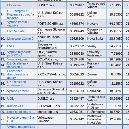
Trnovec nad
6.
Močovina 3
DUSLO, a.s.
35826487
77.51350
5
Váhom
DZ Energetika -
U. S. Steel Košice,
Košice -
7.
Kotolňa a strojovňa
36199222
19.73300
2
s.r.o.
Šaca
teplárne
Výroba karbidu
8.
FORTISCHEM a.s.
46693874
Nováky
64.74570
7
vápnika
Carmeuse Slovakia,
Dvorníky -
9.
Lom Včeláre
36198749
15.49150
2
s.r.o.
Včeláre
Knauf Insulation,
10.
Minerálne vlákno 2
31628109
Nová Baňa
28.84950
3
s.r.o.
Slovenské
11.
EVO I
35829052
Vojany
24.77130
5
elektrárne a.s.
Výroba ferozliatin -
OFZ, akciová
Oravský
12.
36389030
7.71992
pr.ŠIROKÁ
spoločnosť
Podzámok
13.
Výroba vápna
DOLVAP, s.r.o.
31594786
Varín
26.42690
2
DZ Oceliaren -
U. S. Steel Košice,
Košice -
14.
36199222
26.54620
2
oceliaren 1
s.r.o.
Šaca
Prevádzka
15.
drevotrieskové
KRONOSPAN, s.r.o.
36059323
Zvolen
6.35966
1
dosky
DZ Oceliaren -
U. S. Steel Košice,
Košice -
16.
36199222
42.11560
2
oceliaren 2
s.r.o.
Šaca
Danucem Slovensko
17.
Výroba cementu
00214973
Rohožník
18.51760
2
a.s. Bratislava
Trnovec nad
18.
UGL
DUSLO, a.s.
35826487
30.66990
2
Váhom
Bratislava -
19.
Komplex FCC
SLOVNAFT, a.s.
31322832
21.69700
2
Ružinov
20.
Kotol na biomasu
Mondi scp, a.s.
31637051
Ružomberok
16.67040
1
Bratislava -
Nová lakovňa H2 a
Volkswagen
21.
35757442
Devínska
12.98660
1
H2a
Slovakia
Nová Ves
Výroba magnezitu a