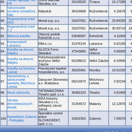
Taviaci agregát TA3
Johns Manville
88.
34126520
Trnava
10.17280
FR
Slovakia, a.s.
Vykurovanie
89.
výrobno-montáženj
Nábytkár
36418668
Ružomberok
4.15678
haly
Regeneračný kotol
90.
Mondi scp, a.s.
31637051
Ružomberok
33.84250
2
RK3
Regeneračný kotol
91.
Mondi scp, a.s.
31637051
Ružomberok
30.93710
2
č.2
Obecný podnik
92.
Bloková kotolňa
53046587
Rohožník
4.11004
Rohožník s.r.o.
Kompostáreň
93.
EBA s.r.o.
31376134
Lukavica
6.62185
Lukavica
Kotolňa na drevnú
GLOCK Forst
Veľké
94.
47543060
4.05000
štiepku
Slowakei
Uherce
Poľnohospodárske
Kotolňa na drevnú
95.
družstvo Veľké
00198013
Veľké Zálužie
6.42900
štiepku
Zálužie
Kotolňa na biomasu
Prievidzské tepelné
96.
36325961
Nováky
10.61320
Laskár
hospodárstvo, a.s.
Kameňolomy a
spracovanie
Danucem Slovensko
Mníchova
97.
00214973
3.92234
kameňa, Mníchova
a.s. Bratislava
Lehota
Lehota
TATRAVAGÓNKA
98.
Nová výhrevňa
36482153
Tlmače
4.91958
Tlmače spol. s.r.o.
IKEA Industry
Výroba
Slovakia s.r.o.,
99.
drevotrieskových
31354572
Malacky
12.12870
1
odštepný závod
dosiek
Jasná
Špeciálne cestné
Kameňolom Zuberec
práce
100.
31602363
Zuberec
7.05070
- Podspády
SLOVKOREKT,
spol. s r.o.