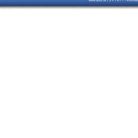
www.spirit.sk | S P I R I T - inform