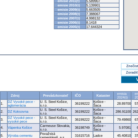
emisie 2011(t)
5.589907
emisie 2010(t)
5.139901
emisie 2009(t)
5.663505
emisie 2008(t)
7.388067
emisie 2007(t)
4.998132
emisie 2006(t)
8.1418
emisie 2005(t)
17.644324
Znečisť
Zoradiť
emisia
em
Zdroj
Prevádzkovateľ
IČO
Kataster
2024(t)
20
DZ Vysoké pece -
U. S. Steel Košice,
Košice -
1.
36199222
28.89700
5
aglomerácia
s.r.o.
Šaca
U. S. Steel Košice,
Košice -
2.
DZ Koksovna
36199222
286.91100
262
s.r.o.
Šaca
DZ Vysoké pece -
U. S. Steel Košice,
Košice -
3.
36199222
79.49860
6
vysoké pece
s.r.o.
Šaca
Carmeuse Slovakia,
Košice -
4.
Vápenka Košice
36198749
5.97081
s.r.o.
Šaca
Považská
5.
Výroba cementu
31615716
Ladce
45.40810
3
cementáreň, a.s.