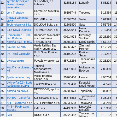
výroba bázických
SLOVMAG, a.s.
22.
31686184
Lubeník
8.83224
žiaruvzdorných
Lubeník
materiálov
Carmeuse Slovakia,
23.
Lom Trebejov
36198749
Trebejov
5.18389
1
s.r.o.
Úprava vápenca
24.
DOLVAP, s.r.o.
31594786
Varín
6.62395
Varín
25.
Technologická linka
DOLKAM Šuja, a.s.
31561870
Šuja
7.51735
1
Nová
26.
CTZ Nová Dubnica
TERMONOVA, a.s.
36322644
9.70343
1
Dubnica
Cementáreň Turňa
Danucem Slovensko
Dvorníky -
27.
00214973
22.28230
3
nad Bodvou
a.s. Bratislava
Včeláre
28.
Kotolňa BYSTEREC
TEHOS, s.r.o.,
36389331
Dolný Kubín
3.57152
Veolia Utilities Žiar
Žiar nad
29.
Závod ENEVIA
44069472
4.12129
nad Hronom, a.s.
Hronom
U. S. Steel Košice,
Košice -
30.
DZ Teplá valcovňa
36199222
9.17237
s.r.o.
Šaca
Trenčianska
31.
Výroba cukru
Považský cukor a.s.
35716266
30.25220
2
Teplá
Tepelné
Kotolňa na biomasu -
Moldava nad
32.
hospodárstvo
36173061
7.89300
K6
Bodvou
Moldava a.s.
Veolia Energia
33.
Spaľovacie turbíny
35968486
Levice
4.90754
Levice, a.s.
Výhrevňa č.3 - kotle
Kysucké
34.
esi KYSUCA s.r.o.
31593488
5.40526
na štiepku aj ZPN
Nové Mesto
DECODOM, spol. s
35.
Kotolňa na drevo
36305073
Topoľčany
5.02897
r.o.
Teplička nad
36.
SO 300 - Lakovňa
Kia Slovakia s. r. o.
35876832
6.38164
Váhom
37.
ZSE Elektrárne s.r.o.
ZSE Elektrárne s.r.o.
36239593
Trakovice
16.36210
1
PK 5 - Podbreziny
Liptovský
38.
LMT, a.s.
44438982
4.78360
Žiarska
Mikuláš
Trnovec nad
39.
LAD
DUSLO, a.s.
35826487
8.19152
Váhom