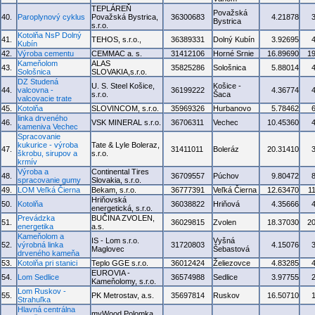
TEPLÁREŇ
Považská
40.
Paroplynový cyklus
Považská Bystrica,
36300683
4.21878
Bystrica
s.r.o.
Kotolňa NsP Dolný
41.
TEHOS, s.r.o.,
36389331
Dolný Kubín
3.92695
Kubín
42.
Výroba cementu
CEMMAC a. s.
31412106
Horné Srnie
16.89690
1
Kameňolom
ALAS
43.
35825286
Sološnica
5.88014
Sološnica
SLOVAKIA,s.r.o.
DZ Studená
U. S. Steel Košice,
Košice -
44.
valcovna -
36199222
4.36774
s.r.o.
Šaca
valcovacie trate
45.
Kotolňa
SLOVINCOM, s.r.o.
35969326
Hurbanovo
5.78462
linka drveného
46.
VSK MINERAL s.r.o.
36706311
Vechec
10.45360
kameniva Vechec
Spracovanie
kukurice - výroba
Tate & Lyle Boleraz,
47.
31411011
Boleráz
20.31410
škrobu, sirupov a
s.r.o.
krmív
Výroba a
Continental Tires
48.
36709557
Púchov
9.80472
spracovanie gumy
Slovakia, s.r.o.
49.
LOM Veľká Čierna
Bekam, s.r.o.
36777391
Veľká Čierna
12.63470
1
Hriňovská
50.
Kotolňa
36038822
Hriňová
4.35666
energetická, s.r.o.
Prevádzka
BUČINA ZVOLEN,
51.
36029815
Zvolen
18.37030
2
energetika
a.s.
Kameňolom a
IS - Lom s.r.o.
Vyšná
52.
výrobná linka
31720803
4.15076
Maglovec
Šebastová
drveného kameňa
53.
Kotolňa pri stanici
Teplo GGE s.r.o.
36012424
Želiezovce
4.83285
EUROVIA -
54.
Lom Sedlice
36574988
Sedlice
3.97755
Kameňolomy, s.r.o.
Lom Ruskov -
55.
PK Metrostav, a.s.
35697814
Ruskov
16.50710
Strahuľka
Hlavná centrálna
myWood Polomka