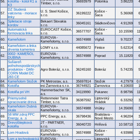
56.
kotolňa - kotol K1 a
36693979
Polomka
3.86220
Timber, s.r.o.
K3
DZ Studená
U. S. Steel Košice,
Košice -
57.
valcovna - moriace
36199222
5.36068
s.r.o.
Šaca
linky
Splietacie stroje
Bekaert Slovakia
58.
36045161
Sládkovičovo
4.91269
kordov
s.r.o.
Automatická
EUROCAST Košice,
Košice -
59.
36577707
10.15590
1
formovacia linka
s.r.o.
Šaca
EUROVIA -
60.
Kameňolom
36574988
Vígľaš
9.70237
Kameňolomy, s.r.o.
Kameňolom a linka
61.
LOMY s.r.o.
44085672
Fintice
5.62314
drvenia kameniva
0002- KAMEŇOL
EUROVIA -
62.
36574988
Poprad
15.11820
DUBINA
Kameňolomy, s.r.o.
Sušiareň
poľnohospodárskych
63.
produktov - DAN-
Agro Boleráz, s.r.o.
36245160
Boleráz
5.74235
CORN Model DC
283 CE
64.
Kameňolom Stožok
PK Metrostav, a.s.
35697814
Stožok
4.27979
0
65.
Kotolňa
esi Žarnovica s.r.o.
36744921
Žarnovica
4.10600
Hammerbacher SK,
66.
Kotolňa pri VH
34119990
Pukanec
8.98796
1
a.s.
Priemyselné
Rettenmeier Tatra
Liptovský
67.
36387592
6.33292
spracovanie dreva
Timber, s.r.o.
Hrádok
Kameňolom Dubná
EUROVIA -
68.
36574988
Vrútky
14.35690
skala
Kameňolomy, s.r.o.
58 MW zdroj PPC
Bratislava -
69.
PPC Energy, a.s.
36798436
4.96204
Energy, a. .s
Nové Mesto
Drevoštiepková
JT - PARTNER,
70.
36040720
Hriňová
10.58710
1
kotolňa
s.r.o.
EUROVIA -
Košice -
71.
Lom Hradová
36574988
4.93986
Kameňolomy, s.r.o.
Sever
Lom a technologická
EUROVIA -
Liptovská