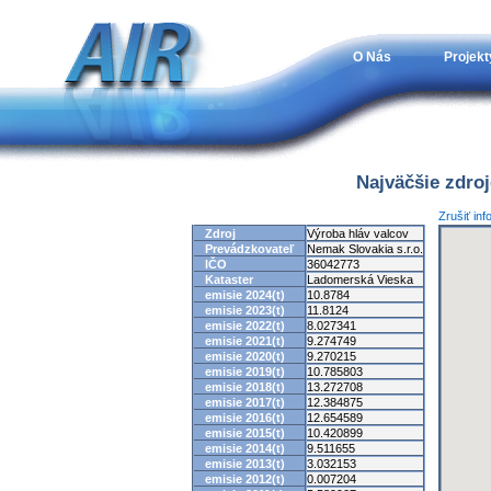
O Nás
Projekt
Najväčšie zdro
Zrušiť in
Zdroj
Výroba hláv valcov
Prevádzkovateľ
Nemak Slovakia s.r.o.
IČO
36042773
Kataster
Ladomerská Vieska
emisie 2024(t)
10.8784
emisie 2023(t)
11.8124
emisie 2022(t)
8.027341
emisie 2021(t)
9.274749
emisie 2020(t)
9.270215
emisie 2019(t)
10.785803
emisie 2018(t)
13.272708
emisie 2017(t)
12.384875
emisie 2016(t)
12.654589
emisie 2015(t)
10.420899
emisie 2014(t)
9.511655
emisie 2013(t)
3.032153
emisie 2012(t)
0.007204