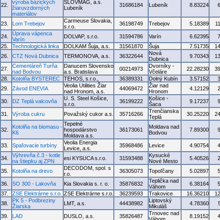
výroba bázických
SLOVMAG, a.s.
22.
31686184
Lubeník
8.83224
žiaruvzdorných
Lubeník
materiálov
Carmeuse Slovakia,
23.
Lom Trebejov
36198749
Trebejov
5.18389
1
s.r.o.
Úprava vápenca
24.
DOLVAP, s.r.o.
31594786
Varín
6.62395
Varín
25.
Technologická linka
DOLKAM Šuja, a.s.
31561870
Šuja
7.51735
1
Nová
26.
CTZ Nová Dubnica
TERMONOVA, a.s.
36322644
9.70343
1
Dubnica
Cementáreň Turňa
Danucem Slovensko
Dvorníky -
27.
00214973
22.28230
3
nad Bodvou
a.s. Bratislava
Včeláre
28.
Kotolňa BYSTEREC
TEHOS, s.r.o.,
36389331
Dolný Kubín
3.57152
Veolia Utilities Žiar
Žiar nad
29.
Závod ENEVIA
44069472
4.12129
nad Hronom, a.s.
Hronom
U. S. Steel Košice,
Košice -
30.
DZ Teplá valcovňa
36199222
9.17237
s.r.o.
Šaca
Trenčianska
31.
Výroba cukru
Považský cukor a.s.
35716266
30.25220
2
Teplá
Tepelné
Kotolňa na biomasu -
Moldava nad
32.
hospodárstvo
36173061
7.89300
K6
Bodvou
Moldava a.s.
Veolia Energia
33.
Spaľovacie turbíny
35968486
Levice
4.90754
Levice, a.s.
Výhrevňa č.3 - kotle
Kysucké
34.
esi KYSUCA s.r.o.
31593488
5.40526
na štiepku aj ZPN
Nové Mesto
DECODOM, spol. s
35.
Kotolňa na drevo
36305073
Topoľčany
5.02897
r.o.
Teplička nad
36.
SO 300 - Lakovňa
Kia Slovakia s. r. o.
35876832
6.38164
Váhom
37.
ZSE Elektrárne s.r.o.
ZSE Elektrárne s.r.o.
36239593
Trakovice
16.36210
1
PK 5 - Podbreziny
Liptovský
38.
LMT, a.s.
44438982
4.78360
Žiarska
Mikuláš
Trnovec nad
39.
LAD
DUSLO, a.s.
35826487
8.19152
Váhom