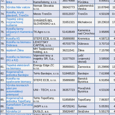
72.
36574988
8.89001
linka
Kameňolomy, s.r.o.
Porúbka
Nemak Slovakia
Ladomerská
73.
Výroba hláv valcov
36042773
10.87840
1
s.r.o.
Vieska
Kotolňa, krytá
74.
Mesto Trenčín
00312037
Trenčín
4.50109
0
plaváreň, Trenčín
Tepelný zdroj
SYRÁREŇ BEL
75.
rozprachovej
31651321
Michalovce
18.23610
1
SLOVENSKO a.s.
sušiarne
Kotolňa farmy
Kamenica
76.
ošípaných Kamenica
TK Agro s.r.o.
51418649
3.95895
nad Cirochou
n/C
77.
Kotolňa K5
STEFE ECB, s.r.o.
35889080
Kremnica
4.58713
Kotolňa na biomasu -
LEHOTSKY
78.
45703779
Dúbrava
3.70710
Dúbrava
CAPITAL s.r.o.
MH Teplárenský
79.
tepláreň Žilina
36211541
Žilina
7.15780
holding, a.s.
Vojenské lesy a
Lešť
Kotolňa na biomasu
80.
majetky SR, š.p.,
31577920
(vojenský
3.58500
(K1 a K2)
o.z.
obvod)
Tepelná elektráreň
Energy Edge ZC
81.
36866661
Žarnovica
15.29890
1
na biomasu
s.r.o.
Kogeneračná
82.
TeHo Bardejov, s.r.o.
51848520
Bardejov
7.61998
jednotka Bardejov
Kotolňa na
Banská
83.
STEFE ECB, s.r.o.
35889080
6.91856
spaľovanie biomasy
Bystrica
Výroba tesniacich
pást pre
Považská
84.
UNI - TECH, s.r.o.
36357723
4.53100
automobilový
Bystrica
priemysel
Kogeneračná
TeHo Topoľčany,
85.
51858584
Topoľčany
7.86307
jednotka Topoľčany
s.r.o.
Kameňolom Červená
86.
JASPI s.r.o.
45725241
Šumiac
5.05391
Skala
87.
Výrobňa LV
DUSLO, a.s.
35826487
Strážske
5.55170