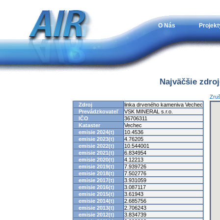
O Nás
Projekt
Najväčšie zdro
Zruš
Zdroj
linka drveného kameniva Vechec
Prevádzkovateľ
VSK MINERAL s.r.o.
IČO
36706311
Kataster
Vechec
emisie 2024(t)
10.4536
emisie 2023(t)
4.76205
emisie 2022(t)
10.544001
emisie 2021(t)
6.834954
emisie 2020(t)
4.12213
emisie 2019(t)
7.939726
emisie 2018(t)
7.502776
emisie 2017(t)
3.931059
emisie 2016(t)
3.087117
emisie 2015(t)
3.61943
emisie 2014(t)
2.685756
emisie 2013(t)
2.706243
emisie 2012(t)
3.834739