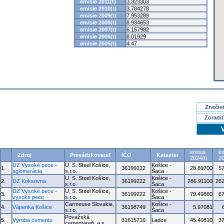
emisie 2011(t)
3.323303
emisie 2010(t)
3.784278
emisie 2009(t)
7.953289
emisie 2008(t)
8.934653
emisie 2007(t)
6.157982
emisie 2006(t)
8.01929
emisie 2005(t)
4.47
Znečisť
Zoradiť
emisia
em
Zdroj
Prevádzkovateľ
IČO
Kataster
2024(t)
20
DZ Vysoké pece -
U. S. Steel Košice,
Košice -
1.
36199222
28.89700
5
aglomerácia
s.r.o.
Šaca
U. S. Steel Košice,
Košice -
2.
DZ Koksovna
36199222
286.91100
262
s.r.o.
Šaca
DZ Vysoké pece -
U. S. Steel Košice,
Košice -
3.
36199222
79.49860
6
vysoké pece
s.r.o.
Šaca
Carmeuse Slovakia,
Košice -
4.
Vápenka Košice
36198749
5.97081
s.r.o.
Šaca
Považská
5.
Výroba cementu
31615716
Ladce
45.40810
3
cementáreň, a.s.