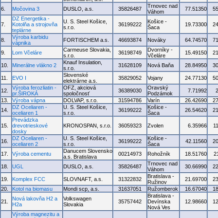
Trnovec nad
6.
Močovina 3
DUSLO, a.s.
35826487
77.51350
5
Váhom
DZ Energetika -
U. S. Steel Košice,
Košice -
7.
Kotolňa a strojovňa
36199222
19.73300
2
s.r.o.
Šaca
teplárne
Výroba karbidu
8.
FORTISCHEM a.s.
46693874
Nováky
64.74570
7
vápnika
Carmeuse Slovakia,
Dvorníky -
9.
Lom Včeláre
36198749
15.49150
2
s.r.o.
Včeláre
Knauf Insulation,
10.
Minerálne vlákno 2
31628109
Nová Baňa
28.84950
3
s.r.o.
Slovenské
11.
EVO I
35829052
Vojany
24.77130
5
elektrárne a.s.
Výroba ferozliatin -
OFZ, akciová
Oravský
12.
36389030
7.71992
pr.ŠIROKÁ
spoločnosť
Podzámok
13.
Výroba vápna
DOLVAP, s.r.o.
31594786
Varín
26.42690
2
DZ Oceliaren -
U. S. Steel Košice,
Košice -
14.
36199222
26.54620
2
oceliaren 1
s.r.o.
Šaca
Prevádzka
15.
drevotrieskové
KRONOSPAN, s.r.o.
36059323
Zvolen
6.35966
1
dosky
DZ Oceliaren -
U. S. Steel Košice,
Košice -
16.
36199222
42.11560
2
oceliaren 2
s.r.o.
Šaca
Danucem Slovensko
17.
Výroba cementu
00214973
Rohožník
18.51760
2
a.s. Bratislava
Trnovec nad
18.
UGL
DUSLO, a.s.
35826487
30.66990
2
Váhom
Bratislava -
19.
Komplex FCC
SLOVNAFT, a.s.
31322832
21.69700
2
Ružinov
20.
Kotol na biomasu
Mondi scp, a.s.
31637051
Ružomberok
16.67040
1
Bratislava -
Nová lakovňa H2 a
Volkswagen
21.
35757442
Devínska
12.98660
1
H2a
Slovakia
Nová Ves
Výroba magnezitu a