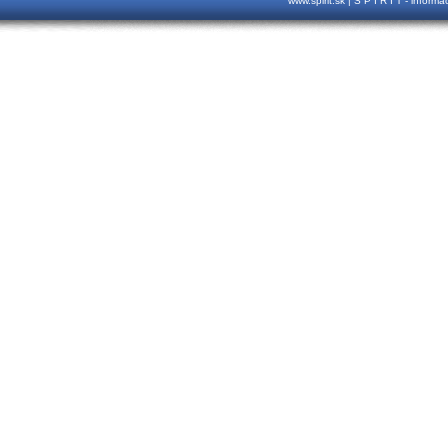
www.spirit.sk | S P I R I T - inform