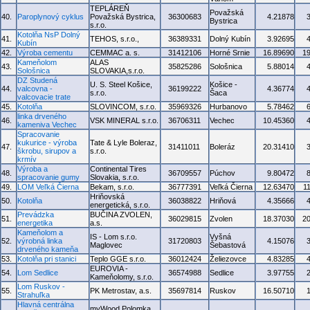
TEPLÁREŇ
Považská
40.
Paroplynový cyklus
Považská Bystrica,
36300683
4.21878
Bystrica
s.r.o.
Kotolňa NsP Dolný
41.
TEHOS, s.r.o.,
36389331
Dolný Kubín
3.92695
Kubín
42.
Výroba cementu
CEMMAC a. s.
31412106
Horné Srnie
16.89690
1
Kameňolom
ALAS
43.
35825286
Sološnica
5.88014
Sološnica
SLOVAKIA,s.r.o.
DZ Studená
U. S. Steel Košice,
Košice -
44.
valcovna -
36199222
4.36774
s.r.o.
Šaca
valcovacie trate
45.
Kotolňa
SLOVINCOM, s.r.o.
35969326
Hurbanovo
5.78462
linka drveného
46.
VSK MINERAL s.r.o.
36706311
Vechec
10.45360
kameniva Vechec
Spracovanie
kukurice - výroba
Tate & Lyle Boleraz,
47.
31411011
Boleráz
20.31410
škrobu, sirupov a
s.r.o.
krmív
Výroba a
Continental Tires
48.
36709557
Púchov
9.80472
spracovanie gumy
Slovakia, s.r.o.
49.
LOM Veľká Čierna
Bekam, s.r.o.
36777391
Veľká Čierna
12.63470
1
Hriňovská
50.
Kotolňa
36038822
Hriňová
4.35666
energetická, s.r.o.
Prevádzka
BUČINA ZVOLEN,
51.
36029815
Zvolen
18.37030
2
energetika
a.s.
Kameňolom a
IS - Lom s.r.o.
Vyšná
52.
výrobná linka
31720803
4.15076
Maglovec
Šebastová
drveného kameňa
53.
Kotolňa pri stanici
Teplo GGE s.r.o.
36012424
Želiezovce
4.83285
EUROVIA -
54.
Lom Sedlice
36574988
Sedlice
3.97755
Kameňolomy, s.r.o.
Lom Ruskov -
55.
PK Metrostav, a.s.
35697814
Ruskov
16.50710
Strahuľka
Hlavná centrálna
myWood Polomka