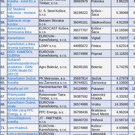
56.
kotolňa - kotol K1 a
36693979
Polomka
3.86220
Timber, s.r.o.
K3
DZ Studená
U. S. Steel Košice,
Košice -
57.
valcovna - moriace
36199222
5.36068
s.r.o.
Šaca
linky
Splietacie stroje
Bekaert Slovakia
58.
36045161
Sládkovičovo
4.91269
kordov
s.r.o.
Automatická
EUROCAST Košice,
Košice -
59.
36577707
10.15590
1
formovacia linka
s.r.o.
Šaca
EUROVIA -
60.
Kameňolom
36574988
Vígľaš
9.70237
Kameňolomy, s.r.o.
Kameňolom a linka
61.
LOMY s.r.o.
44085672
Fintice
5.62314
drvenia kameniva
0002- KAMEŇOL
EUROVIA -
62.
36574988
Poprad
15.11820
DUBINA
Kameňolomy, s.r.o.
Sušiareň
poľnohospodárskych
63.
produktov - DAN-
Agro Boleráz, s.r.o.
36245160
Boleráz
5.74235
CORN Model DC
283 CE
64.
Kameňolom Stožok
PK Metrostav, a.s.
35697814
Stožok
4.27979
0
65.
Kotolňa
esi Žarnovica s.r.o.
36744921
Žarnovica
4.10600
Hammerbacher SK,
66.
Kotolňa pri VH
34119990
Pukanec
8.98796
1
a.s.
Priemyselné
Rettenmeier Tatra
Liptovský
67.
36387592
6.33292
spracovanie dreva
Timber, s.r.o.
Hrádok
Kameňolom Dubná
EUROVIA -
68.
36574988
Vrútky
14.35690
skala
Kameňolomy, s.r.o.
58 MW zdroj PPC
Bratislava -
69.
PPC Energy, a.s.
36798436
4.96204
Energy, a. .s
Nové Mesto
Drevoštiepková
JT - PARTNER,
70.
36040720
Hriňová
10.58710
1
kotolňa
s.r.o.
EUROVIA -
Košice -
71.
Lom Hradová
36574988
4.93986
Kameňolomy, s.r.o.
Sever
Lom a technologická
EUROVIA -
Liptovská