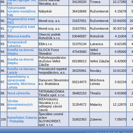
Taviaci agregát TA3
Johns Manville
88.
34126520
Trnava
10.17280
FR
Slovakia, a.s.
Vykurovanie
89.
výrobno-montáženj
Nábytkár
36418668
Ružomberok
4.15678
haly
Regeneračný kotol
90.
Mondi scp, a.s.
31637051
Ružomberok
33.84250
2
RK3
Regeneračný kotol
91.
Mondi scp, a.s.
31637051
Ružomberok
30.93710
2
č.2
Obecný podnik
92.
Bloková kotolňa
53046587
Rohožník
4.11004
Rohožník s.r.o.
Kompostáreň
93.
EBA s.r.o.
31376134
Lukavica
6.62185
Lukavica
Kotolňa na drevnú
GLOCK Forst
Veľké
94.
47543060
4.05000
štiepku
Slowakei
Uherce
Poľnohospodárske
Kotolňa na drevnú
95.
družstvo Veľké
00198013
Veľké Zálužie
6.42900
štiepku
Zálužie
Kotolňa na biomasu
Prievidzské tepelné
96.
36325961
Nováky
10.61320
Laskár
hospodárstvo, a.s.
Kameňolomy a
spracovanie
Danucem Slovensko
Mníchova
97.
00214973
3.92234
kameňa, Mníchova
a.s. Bratislava
Lehota
Lehota
TATRAVAGÓNKA
98.
Nová výhrevňa
36482153
Tlmače
4.91958
Tlmače spol. s.r.o.
IKEA Industry
Výroba
Slovakia s.r.o.,
99.
drevotrieskových
31354572
Malacky
12.12870
1
odštepný závod
dosiek
Jasná
Špeciálne cestné
Kameňolom Zuberec
práce
100.
31602363
Zuberec
7.05070
- Podspády
SLOVKOREKT,
spol. s r.o.