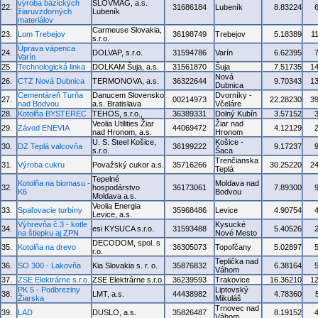
výroba bázických
SLOVMAG, a.s.
22.
31686184
Lubeník
8.83224
žiaruvzdorných
Lubeník
materiálov
Carmeuse Slovakia,
23.
Lom Trebejov
36198749
Trebejov
5.18389
1
s.r.o.
Úprava vápenca
24.
DOLVAP, s.r.o.
31594786
Varín
6.62395
Varín
25.
Technologická linka
DOLKAM Šuja, a.s.
31561870
Šuja
7.51735
1
Nová
26.
CTZ Nová Dubnica
TERMONOVA, a.s.
36322644
9.70343
1
Dubnica
Cementáreň Turňa
Danucem Slovensko
Dvorníky -
27.
00214973
22.28230
3
nad Bodvou
a.s. Bratislava
Včeláre
28.
Kotolňa BYSTEREC
TEHOS, s.r.o.,
36389331
Dolný Kubín
3.57152
Veolia Utilities Žiar
Žiar nad
29.
Závod ENEVIA
44069472
4.12129
nad Hronom, a.s.
Hronom
U. S. Steel Košice,
Košice -
30.
DZ Teplá valcovňa
36199222
9.17237
s.r.o.
Šaca
Trenčianska
31.
Výroba cukru
Považský cukor a.s.
35716266
30.25220
2
Teplá
Tepelné
Kotolňa na biomasu -
Moldava nad
32.
hospodárstvo
36173061
7.89300
K6
Bodvou
Moldava a.s.
Veolia Energia
33.
Spaľovacie turbíny
35968486
Levice
4.90754
Levice, a.s.
Výhrevňa č.3 - kotle
Kysucké
34.
esi KYSUCA s.r.o.
31593488
5.40526
na štiepku aj ZPN
Nové Mesto
DECODOM, spol. s
35.
Kotolňa na drevo
36305073
Topoľčany
5.02897
r.o.
Teplička nad
36.
SO 300 - Lakovňa
Kia Slovakia s. r. o.
35876832
6.38164
Váhom
37.
ZSE Elektrárne s.r.o.
ZSE Elektrárne s.r.o.
36239593
Trakovice
16.36210
1
PK 5 - Podbreziny
Liptovský
38.
LMT, a.s.
44438982
4.78360
Žiarska
Mikuláš
Trnovec nad
39.
LAD
DUSLO, a.s.
35826487
8.19152
Váhom