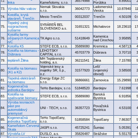
72.
36574988
8.89001
linka
Kameňolomy, s.r.o.
Porúbka
Nemak Slovakia
Ladomerská
73.
Výroba hláv valcov
36042773
10.87840
1
s.r.o.
Vieska
Kotolňa, krytá
74.
Mesto Trenčín
00312037
Trenčín
4.50109
0
plaváreň, Trenčín
Tepelný zdroj
SYRÁREŇ BEL
75.
rozprachovej
31651321
Michalovce
18.23610
1
SLOVENSKO a.s.
sušiarne
Kotolňa farmy
Kamenica
76.
ošípaných Kamenica
TK Agro s.r.o.
51418649
3.95895
nad Cirochou
n/C
77.
Kotolňa K5
STEFE ECB, s.r.o.
35889080
Kremnica
4.58713
Kotolňa na biomasu -
LEHOTSKY
78.
45703779
Dúbrava
3.70710
Dúbrava
CAPITAL s.r.o.
MH Teplárenský
79.
tepláreň Žilina
36211541
Žilina
7.15780
holding, a.s.
Vojenské lesy a
Lešť
Kotolňa na biomasu
80.
majetky SR, š.p.,
31577920
(vojenský
3.58500
(K1 a K2)
o.z.
obvod)
Tepelná elektráreň
Energy Edge ZC
81.
36866661
Žarnovica
15.29890
1
na biomasu
s.r.o.
Kogeneračná
82.
TeHo Bardejov, s.r.o.
51848520
Bardejov
7.61998
jednotka Bardejov
Kotolňa na
Banská
83.
STEFE ECB, s.r.o.
35889080
6.91856
spaľovanie biomasy
Bystrica
Výroba tesniacich
pást pre
Považská
84.
UNI - TECH, s.r.o.
36357723
4.53100
automobilový
Bystrica
priemysel
Kogeneračná
TeHo Topoľčany,
85.
51858584
Topoľčany
7.86307
jednotka Topoľčany
s.r.o.
Kameňolom Červená
86.
JASPI s.r.o.
45725241
Šumiac
5.05391
Skala
87.
Výrobňa LV
DUSLO, a.s.
35826487
Strážske
5.55170