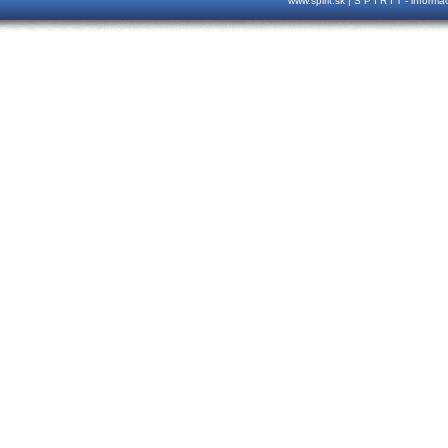
www.spirit.sk | S P I R I T - inform