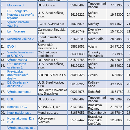
Trnovec nad
6.
Močovina 3
DUSLO, a.s.
35826487
77.51350
5
Váhom
DZ Energetika -
U. S. Steel Košice,
Košice -
7.
Kotolňa a strojovňa
36199222
19.73300
2
s.r.o.
Šaca
teplárne
Výroba karbidu
8.
FORTISCHEM a.s.
46693874
Nováky
64.74570
7
vápnika
Carmeuse Slovakia,
Dvorníky -
9.
Lom Včeláre
36198749
15.49150
2
s.r.o.
Včeláre
Knauf Insulation,
10.
Minerálne vlákno 2
31628109
Nová Baňa
28.84950
3
s.r.o.
Slovenské
11.
EVO I
35829052
Vojany
24.77130
5
elektrárne a.s.
Výroba ferozliatin -
OFZ, akciová
Oravský
12.
36389030
7.71992
pr.ŠIROKÁ
spoločnosť
Podzámok
13.
Výroba vápna
DOLVAP, s.r.o.
31594786
Varín
26.42690
2
DZ Oceliaren -
U. S. Steel Košice,
Košice -
14.
36199222
26.54620
2
oceliaren 1
s.r.o.
Šaca
Prevádzka
15.
drevotrieskové
KRONOSPAN, s.r.o.
36059323
Zvolen
6.35966
1
dosky
DZ Oceliaren -
U. S. Steel Košice,
Košice -
16.
36199222
42.11560
2
oceliaren 2
s.r.o.
Šaca
Danucem Slovensko
17.
Výroba cementu
00214973
Rohožník
18.51760
2
a.s. Bratislava
Trnovec nad
18.
UGL
DUSLO, a.s.
35826487
30.66990
2
Váhom
Bratislava -
19.
Komplex FCC
SLOVNAFT, a.s.
31322832
21.69700
2
Ružinov
20.
Kotol na biomasu
Mondi scp, a.s.
31637051
Ružomberok
16.67040
1
Bratislava -
Nová lakovňa H2 a
Volkswagen
21.
35757442
Devínska
12.98660
1
H2a
Slovakia
Nová Ves
Výroba magnezitu a