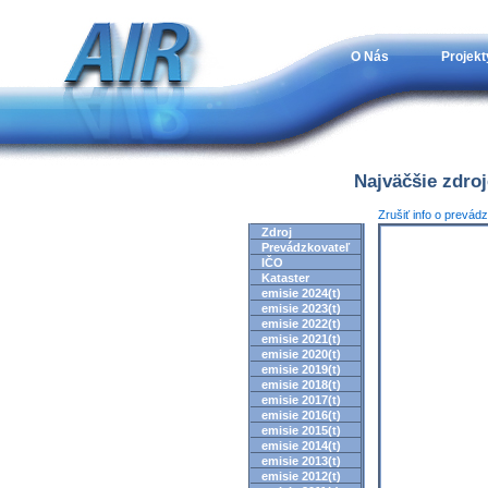
O Nás
Projekt
Najväčšie zdro
Zrušiť info o prevád
Zdroj
Prevádzkovateľ
IČO
Kataster
emisie 2024(t)
emisie 2023(t)
emisie 2022(t)
emisie 2021(t)
emisie 2020(t)
emisie 2019(t)
emisie 2018(t)
emisie 2017(t)
emisie 2016(t)
emisie 2015(t)
emisie 2014(t)
emisie 2013(t)
emisie 2012(t)