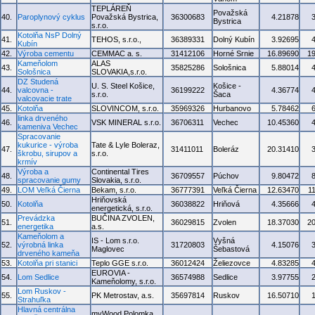
TEPLÁREŇ
Považská
40.
Paroplynový cyklus
Považská Bystrica,
36300683
4.21878
Bystrica
s.r.o.
Kotolňa NsP Dolný
41.
TEHOS, s.r.o.,
36389331
Dolný Kubín
3.92695
Kubín
42.
Výroba cementu
CEMMAC a. s.
31412106
Horné Srnie
16.89690
1
Kameňolom
ALAS
43.
35825286
Sološnica
5.88014
Sološnica
SLOVAKIA,s.r.o.
DZ Studená
U. S. Steel Košice,
Košice -
44.
valcovna -
36199222
4.36774
s.r.o.
Šaca
valcovacie trate
45.
Kotolňa
SLOVINCOM, s.r.o.
35969326
Hurbanovo
5.78462
linka drveného
46.
VSK MINERAL s.r.o.
36706311
Vechec
10.45360
kameniva Vechec
Spracovanie
kukurice - výroba
Tate & Lyle Boleraz,
47.
31411011
Boleráz
20.31410
škrobu, sirupov a
s.r.o.
krmív
Výroba a
Continental Tires
48.
36709557
Púchov
9.80472
spracovanie gumy
Slovakia, s.r.o.
49.
LOM Veľká Čierna
Bekam, s.r.o.
36777391
Veľká Čierna
12.63470
1
Hriňovská
50.
Kotolňa
36038822
Hriňová
4.35666
energetická, s.r.o.
Prevádzka
BUČINA ZVOLEN,
51.
36029815
Zvolen
18.37030
2
energetika
a.s.
Kameňolom a
IS - Lom s.r.o.
Vyšná
52.
výrobná linka
31720803
4.15076
Maglovec
Šebastová
drveného kameňa
53.
Kotolňa pri stanici
Teplo GGE s.r.o.
36012424
Želiezovce
4.83285
EUROVIA -
54.
Lom Sedlice
36574988
Sedlice
3.97755
Kameňolomy, s.r.o.
Lom Ruskov -
55.
PK Metrostav, a.s.
35697814
Ruskov
16.50710
Strahuľka
Hlavná centrálna
myWood Polomka