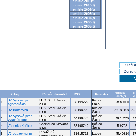
emisie 2011(t)
emisie 2010(t)
emisie 2009(t)
emisie 2008(t)
emisie 2007(t)
emisie 2006(t)
emisie 2005(t)
Znečisť
Zoradiť
emisia
em
Zdroj
Prevádzkovateľ
IČO
Kataster
2024(t)
20
DZ Vysoké pece -
U. S. Steel Košice,
Košice -
1.
36199222
28.89700
5
aglomerácia
s.r.o.
Šaca
U. S. Steel Košice,
Košice -
2.
DZ Koksovna
36199222
286.91100
262
s.r.o.
Šaca
DZ Vysoké pece -
U. S. Steel Košice,
Košice -
3.
36199222
79.49860
6
vysoké pece
s.r.o.
Šaca
Carmeuse Slovakia,
Košice -
4.
Vápenka Košice
36198749
5.97081
s.r.o.
Šaca
Považská
5.
Výroba cementu
31615716
Ladce
45.40810
3
cementáreň, a.s.