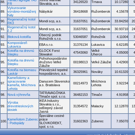
Taviaci agregát TA3
Johns Manville
88.
34126520
Trnava
10.17280
FR
Slovakia, a.s.
Vykurovanie
89.
výrobno-montáženj
Nábytkár
36418668
Ružomberok
4.15678
haly
Regeneračný kotol
90.
Mondi scp, a.s.
31637051
Ružomberok
33.84250
2
RK3
Regeneračný kotol
91.
Mondi scp, a.s.
31637051
Ružomberok
30.93710
2
č.2
Obecný podnik
92.
Bloková kotolňa
53046587
Rohožník
4.11004
Rohožník s.r.o.
Kompostáreň
93.
EBA s.r.o.
31376134
Lukavica
6.62185
Lukavica
Kotolňa na drevnú
GLOCK Forst
Veľké
94.
47543060
4.05000
štiepku
Slowakei
Uherce
Poľnohospodárske
Kotolňa na drevnú
95.
družstvo Veľké
00198013
Veľké Zálužie
6.42900
štiepku
Zálužie
Kotolňa na biomasu
Prievidzské tepelné
96.
36325961
Nováky
10.61320
Laskár
hospodárstvo, a.s.
Kameňolomy a
spracovanie
Danucem Slovensko
Mníchova
97.
00214973
3.92234
kameňa, Mníchova
a.s. Bratislava
Lehota
Lehota
TATRAVAGÓNKA
98.
Nová výhrevňa
36482153
Tlmače
4.91958
Tlmače spol. s.r.o.
IKEA Industry
Výroba
Slovakia s.r.o.,
99.
drevotrieskových
31354572
Malacky
12.12870
1
odštepný závod
dosiek
Jasná
Špeciálne cestné
Kameňolom Zuberec
práce
100.
31602363
Zuberec
7.05070
- Podspády
SLOVKOREKT,
spol. s r.o.