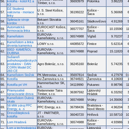
56.
kotolňa - kotol K1 a
36693979
Polomka
3.86220
Timber, s.r.o.
K3
DZ Studená
U. S. Steel Košice,
Košice -
57.
valcovna - moriace
36199222
5.36068
s.r.o.
Šaca
linky
Splietacie stroje
Bekaert Slovakia
58.
36045161
Sládkovičovo
4.91269
kordov
s.r.o.
Automatická
EUROCAST Košice,
Košice -
59.
36577707
10.15590
1
formovacia linka
s.r.o.
Šaca
EUROVIA -
60.
Kameňolom
36574988
Vígľaš
9.70237
Kameňolomy, s.r.o.
Kameňolom a linka
61.
LOMY s.r.o.
44085672
Fintice
5.62314
drvenia kameniva
0002- KAMEŇOL
EUROVIA -
62.
36574988
Poprad
15.11820
DUBINA
Kameňolomy, s.r.o.
Sušiareň
poľnohospodárskych
63.
produktov - DAN-
Agro Boleráz, s.r.o.
36245160
Boleráz
5.74235
CORN Model DC
283 CE
64.
Kameňolom Stožok
PK Metrostav, a.s.
35697814
Stožok
4.27979
0
65.
Kotolňa
esi Žarnovica s.r.o.
36744921
Žarnovica
4.10600
Hammerbacher SK,
66.
Kotolňa pri VH
34119990
Pukanec
8.98796
1
a.s.
Priemyselné
Rettenmeier Tatra
Liptovský
67.
36387592
6.33292
spracovanie dreva
Timber, s.r.o.
Hrádok
Kameňolom Dubná
EUROVIA -
68.
36574988
Vrútky
14.35690
skala
Kameňolomy, s.r.o.
58 MW zdroj PPC
Bratislava -
69.
PPC Energy, a.s.
36798436
4.96204
Energy, a. .s
Nové Mesto
Drevoštiepková
JT - PARTNER,
70.
36040720
Hriňová
10.58710
1
kotolňa
s.r.o.
EUROVIA -
Košice -
71.
Lom Hradová
36574988
4.93986
Kameňolomy, s.r.o.
Sever
Lom a technologická
EUROVIA -
Liptovská