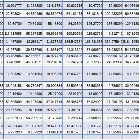
22
10.911777
11.288308
11.411751
10.621715
10.47719
10.39309
94.0361
28
22.303024
44.659469
50.830274
54.161473
86.101846
102.232393
90.8846
00
62.50700
70.69100
58.43300
84.23600
125.27700
156.95290
129.713
22
113.814988
65.157325
99.939246
100.50768
115.62768
45.212742
67.124
19
14.457099
12.293117
11.876722
136.547184
168.811958
332.975942
518.4105
64
41.267054
39.573798
41.866107
44.313192
57.060592
51.988216
54.1773
33
33.453986
102.136671
46.927425
34.933426
44.94722
38.950132
31.7074
69
36.489081
45.031571
29.201816
25.241261
26.272053
24.583331
34.7541
87
12.503382
13.881953
19.998205
17.037762
17.480735
14.09066
14.4987
85
38.048158
46.769847
28.909334
32.509848
33.563958
42.786922
30.0246
00
12.19400
10.44900
25.27200
22.91700
18.09200
17.16500
32.918
55
52.305099
44.127936
37.047714
35.408757
16.024029
17.206196
13.1150
55
23.577293
26.11958
25.527997
24.381812
22.893667
33.286535
17.6035
15
72.052973
54.209912
31.70445
25.299714
27.908986
38.555551
29.3808
97
27.25648
21.057262
28.471217
13.479538
5.831723
4.027189
4.6668
75
9.297923
9.137929
11.661138
13.075755
11.107476
11.565005
9.2919