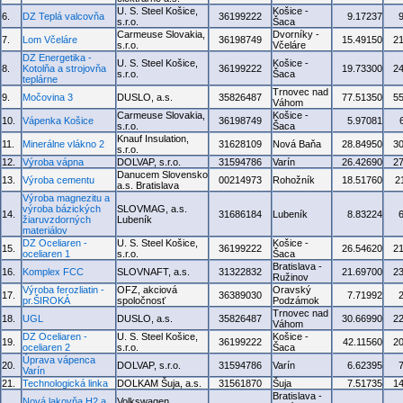
U. S. Steel Košice,
Košice -
6.
DZ Teplá valcovňa
36199222
9.17237
s.r.o.
Šaca
Carmeuse Slovakia,
Dvorníky -
7.
Lom Včeláre
36198749
15.49150
2
s.r.o.
Včeláre
DZ Energetika -
U. S. Steel Košice,
Košice -
8.
Kotolňa a strojovňa
36199222
19.73300
2
s.r.o.
Šaca
teplárne
Trnovec nad
9.
Močovina 3
DUSLO, a.s.
35826487
77.51350
5
Váhom
Carmeuse Slovakia,
Košice -
10.
Vápenka Košice
36198749
5.97081
s.r.o.
Šaca
Knauf Insulation,
11.
Minerálne vlákno 2
31628109
Nová Baňa
28.84950
3
s.r.o.
12.
Výroba vápna
DOLVAP, s.r.o.
31594786
Varín
26.42690
2
Danucem Slovensko
13.
Výroba cementu
00214973
Rohožník
18.51760
2
a.s. Bratislava
Výroba magnezitu a
výroba bázických
SLOVMAG, a.s.
14.
31686184
Lubeník
8.83224
žiaruvzdorných
Lubeník
materiálov
DZ Oceliaren -
U. S. Steel Košice,
Košice -
15.
36199222
26.54620
2
oceliaren 1
s.r.o.
Šaca
Bratislava -
16.
Komplex FCC
SLOVNAFT, a.s.
31322832
21.69700
2
Ružinov
Výroba ferozliatin -
OFZ, akciová
Oravský
17.
36389030
7.71992
pr.ŠIROKÁ
spoločnosť
Podzámok
Trnovec nad
18.
UGL
DUSLO, a.s.
35826487
30.66990
2
Váhom
DZ Oceliaren -
U. S. Steel Košice,
Košice -
19.
36199222
42.11560
2
oceliaren 2
s.r.o.
Šaca
Úprava vápenca
20.
DOLVAP, s.r.o.
31594786
Varín
6.62395
Varín
21.
Technologická linka
DOLKAM Šuja, a.s.
31561870
Šuja
7.51735
1
Bratislava -
Nová lakovňa H2 a
Volkswagen