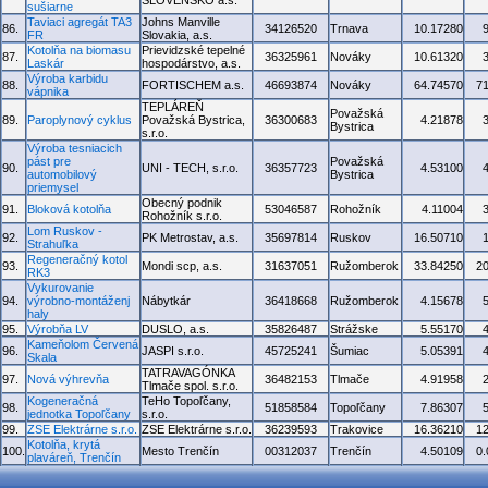
SLOVENSKO a.s.
sušiarne
Taviaci agregát TA3
Johns Manville
86.
34126520
Trnava
10.17280
FR
Slovakia, a.s.
Kotolňa na biomasu
Prievidzské tepelné
87.
36325961
Nováky
10.61320
Laskár
hospodárstvo, a.s.
Výroba karbidu
88.
FORTISCHEM a.s.
46693874
Nováky
64.74570
7
vápnika
TEPLÁREŇ
Považská
89.
Paroplynový cyklus
Považská Bystrica,
36300683
4.21878
Bystrica
s.r.o.
Výroba tesniacich
pást pre
Považská
90.
UNI - TECH, s.r.o.
36357723
4.53100
automobilový
Bystrica
priemysel
Obecný podnik
91.
Bloková kotolňa
53046587
Rohožník
4.11004
Rohožník s.r.o.
Lom Ruskov -
92.
PK Metrostav, a.s.
35697814
Ruskov
16.50710
Strahuľka
Regeneračný kotol
93.
Mondi scp, a.s.
31637051
Ružomberok
33.84250
2
RK3
Vykurovanie
94.
výrobno-montáženj
Nábytkár
36418668
Ružomberok
4.15678
haly
95.
Výrobňa LV
DUSLO, a.s.
35826487
Strážske
5.55170
Kameňolom Červená
96.
JASPI s.r.o.
45725241
Šumiac
5.05391
Skala
TATRAVAGÓNKA
97.
Nová výhrevňa
36482153
Tlmače
4.91958
Tlmače spol. s.r.o.
Kogeneračná
TeHo Topoľčany,
98.
51858584
Topoľčany
7.86307
jednotka Topoľčany
s.r.o.
99.
ZSE Elektrárne s.r.o.
ZSE Elektrárne s.r.o.
36239593
Trakovice
16.36210
1
Kotolňa, krytá
100.
Mesto Trenčín
00312037
Trenčín
4.50109
0
plaváreň, Trenčín