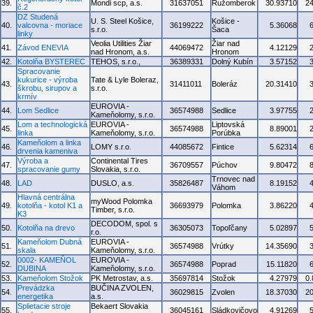
39.
Mondi scp, a.s.
31637051
Ružomberok
30.93710
2
č.2
DZ Studená
U. S. Steel Košice,
Košice -
40.
valcovna - moriace
36199222
5.36068
s.r.o.
Šaca
linky
Veolia Utilities Žiar
Žiar nad
41.
Závod ENEVIA
44069472
4.12129
nad Hronom, a.s.
Hronom
42.
Kotolňa BYSTEREC
TEHOS, s.r.o.,
36389331
Dolný Kubín
3.57152
Spracovanie
kukurice - výroba
Tate & Lyle Boleraz,
43.
31411011
Boleráz
20.31410
škrobu, sirupov a
s.r.o.
krmív
EUROVIA -
44.
Lom Sedlice
36574988
Sedlice
3.97755
Kameňolomy, s.r.o.
Lom a technologická
EUROVIA -
Liptovská
45.
36574988
8.89001
linka
Kameňolomy, s.r.o.
Porúbka
Kameňolom a linka
46.
LOMY s.r.o.
44085672
Fintice
5.62314
drvenia kameniva
Výroba a
Continental Tires
47.
36709557
Púchov
9.80472
spracovanie gumy
Slovakia, s.r.o.
Trnovec nad
48.
LAD
DUSLO, a.s.
35826487
8.19152
Váhom
Hlavná centrálna
myWood Polomka
49.
kotolňa - kotol K1 a
36693979
Polomka
3.86220
Timber, s.r.o.
K3
DECODOM, spol. s
50.
Kotolňa na drevo
36305073
Topoľčany
5.02897
r.o.
Kameňolom Dubná
EUROVIA -
51.
36574988
Vrútky
14.35690
skala
Kameňolomy, s.r.o.
0002- KAMEŇOL
EUROVIA -
52.
36574988
Poprad
15.11820
DUBINA
Kameňolomy, s.r.o.
53.
Kameňolom Stožok
PK Metrostav, a.s.
35697814
Stožok
4.27979
0
Prevádzka
BUČINA ZVOLEN,
54.
36029815
Zvolen
18.37030
2
energetika
a.s.
Splietacie stroje
Bekaert Slovakia
55.
36045161
Sládkovičovo
4.91269