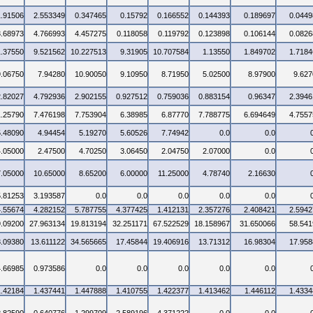
1.91506
2.553349
0.347465
0.15792
0.166552
0.144393
0.189697
0.0449
3.68973
4.766993
4.457275
0.118058
0.119792
0.123898
0.106144
0.0826
1.37550
9.521562
10.227513
9.31905
10.707584
1.13550
1.849702
1.7184
9.06750
7.94280
10.90050
9.10950
8.71950
5.02500
8.97900
9.627
2.82027
4.792936
2.902155
0.927512
0.759036
0.883154
0.96347
2.3946
1.25790
7.476198
7.753904
6.38985
6.87770
7.788775
6.694649
4.7557
5.48090
4.94454
5.19270
5.60526
7.74942
0.0
0.0
4.05000
2.47500
4.70250
3.06450
2.04750
2.07000
0.0
7.05000
10.65000
8.65200
6.00000
11.25000
4.78740
2.16630
5.81253
3.193587
0.0
0.0
0.0
0.0
0.0
4.55674
4.282152
5.787755
4.377425
1.412131
2.357276
2.408421
2.5942
9.09200
27.963134
19.813194
32.251171
67.522529
18.158967
31.650066
58.541
3.09380
13.611122
34.565665
17.45844
19.406916
13.71312
16.98304
17.958
4.66985
0.973586
0.0
0.0
0.0
0.0
0.0
1.42184
1.437441
1.447888
1.410755
1.422377
1.413462
1.446112
1.4334