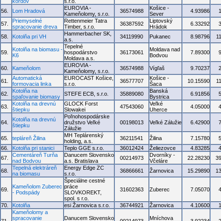
kordov
s.r.o.
EUROVIA -
Košice -
56.
Lom Hradová
36574988
4.93986
Kameňolomy, s.r.o.
Sever
Priemyselné
Rettenmeier Tatra
Liptovský
57.
36387592
6.33292
spracovanie dreva
Timber, s.r.o.
Hrádok
Hammerbacher SK,
58.
Kotolňa pri VH
34119990
Pukanec
8.98796
1
a.s.
Tepelné
Kotolňa na biomasu -
Moldava nad
59.
hospodárstvo
36173061
7.89300
K6
Bodvou
Moldava a.s.
EUROVIA -
60.
Kameňolom
36574988
Vígľaš
9.70237
Kameňolomy, s.r.o.
Automatická
EUROCAST Košice,
Košice -
61.
36577707
10.15590
1
formovacia linka
s.r.o.
Šaca
Kotolňa na
Banská
62.
STEFE ECB, s.r.o.
35889080
6.91856
spaľovanie biomasy
Bystrica
Kotolňa na drevnú
GLOCK Forst
Veľké
63.
47543060
4.05000
štiepku
Slowakei
Uherce
Poľnohospodárske
Kotolňa na drevnú
64.
družstvo Veľké
00198013
Veľké Zálužie
6.42900
štiepku
Zálužie
MH Teplárenský
65.
tepláreň Žilina
36211541
Žilina
7.15780
holding, a.s.
66.
Kotolňa pri stanici
Teplo GGE s.r.o.
36012424
Želiezovce
4.83285
Cementáreň Turňa
Danucem Slovensko
Dvorníky -
67.
00214973
22.28230
3
nad Bodvou
a.s. Bratislava
Včeláre
Tepelná elektráreň
Energy Edge ZC
68.
36866661
Žarnovica
15.29890
1
na biomasu
s.r.o.
Špeciálne cestné
Kameňolom Zuberec
práce
69.
31602363
Zuberec
7.05070
- Podspády
SLOVKOREKT,
spol. s r.o.
70.
Kotolňa
esi Žarnovica s.r.o.
36744921
Žarnovica
4.10600
Kameňolomy a
spracovanie
Danucem Slovensko
Mníchova