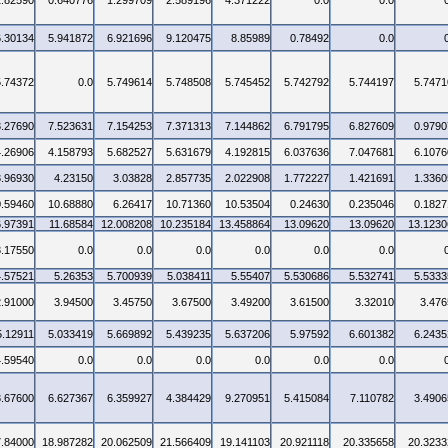
2.82590
0.640776
1.299709
2.589196
4.371222
0.0
0.0
6.30134
5.941872
6.921696
9.120475
8.85989
0.78492
0.0
5.74372
0.0
5.749614
5.748508
5.745452
5.742792
5.744197
5.7471
3.27690
7.523631
7.154253
7.371313
7.144862
6.791795
6.827609
0.9790
4.26906
4.158793
5.682527
5.631679
4.192815
6.037636
7.047681
6.1076
3.96930
4.23150
3.03828
2.857735
2.022908
1.772227
1.421691
1.3360
0.59460
10.68880
6.26417
10.71360
10.53504
0.24630
0.235046
0.1827
6.97391
11.68584
12.008208
10.235184
13.458864
13.09620
13.09620
13.1230
3.17550
0.0
0.0
0.0
0.0
0.0
0.0
4.57521
5.26353
5.700939
5.038411
5.55407
5.530686
5.532741
5.5333
2.91000
3.94500
3.45750
3.67500
3.49200
3.61500
3.32010
3.476
5.12911
5.033419
5.669892
5.439235
5.637206
5.97592
6.601382
6.2435
4.59540
0.0
0.0
0.0
0.0
0.0
0.0
3.67600
6.627367
6.359927
4.384429
9.270951
5.415084
7.110782
3.4906
7.84000
18.987282
20.062509
21.566409
19.141103
20.921118
20.335658
20.3233