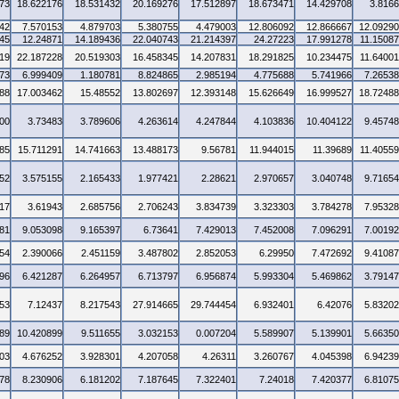
73
18.622176
18.531432
20.169276
17.512897
18.673471
14.429708
3.816
42
7.570153
4.879703
5.380755
4.479003
12.806092
12.866667
12.0929
45
12.24871
14.189436
22.040743
21.214397
24.27223
17.991278
11.1508
19
22.187228
20.519303
16.458345
14.207831
18.291825
10.234475
11.6400
73
6.999409
1.180781
8.824865
2.985194
4.775688
5.741966
7.2653
88
17.003462
15.48552
13.802697
12.393148
15.626649
16.999527
18.7248
00
3.73483
3.789606
4.263614
4.247844
4.103836
10.404122
9.4574
85
15.711291
14.741663
13.488173
9.56781
11.944015
11.39689
11.4055
52
3.575155
2.165433
1.977421
2.28621
2.970657
3.040748
9.7165
17
3.61943
2.685756
2.706243
3.834739
3.323303
3.784278
7.9532
81
9.053098
9.165397
6.73641
7.429013
7.452008
7.096291
7.0019
54
2.390066
2.451159
3.487802
2.852053
6.29950
7.472692
9.4108
96
6.421287
6.264957
6.713797
6.956874
5.993304
5.469862
3.7914
53
7.12437
8.217543
27.914665
29.744454
6.932401
6.42076
5.8320
89
10.420899
9.511655
3.032153
0.007204
5.589907
5.139901
5.6635
03
4.676252
3.928301
4.207058
4.26311
3.260767
4.045398
6.9423
78
8.230906
6.181202
7.187645
7.322401
7.24018
7.420377
6.8107