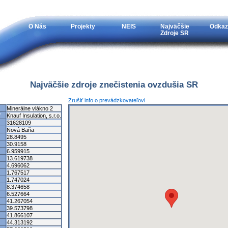
O Nás
Projekty
NEIS
Najväčšie
Odkaz
Zdroje SR
Najväčšie zdroje znečistenia ovzdušia SR
Zrušiť info o prevádzkovateľovi
Minerálne vlákno 2
ľ
Knauf Insulation, s.r.o.
31628109
Nová Baňa
28.8495
30.9158
6.959915
13.619738
4.696062
1.767517
1.747024
8.374658
6.527664
41.267054
39.573798
41.866107
44.313192