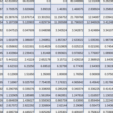
62
42.810002
66.81009
0.0
0.0
80.048886
12.01008
9.2823
87
3.793575
3.820686
3.89319
1.46391
1.460075
2.838924
3.2580
86
15.387676
13.876714
13.301551
11.156752
21.769768
12.04087
2.0394
54
5.187338
5.120903
4.829734
11.265588
11.796503
12.946926
3.4124
82
0.047515
0.047609
0.048098
3.343524
3.342872
3.424884
3.3410
20
1.601878
1.086697
1.240851
1.857267
2.633022
1.035391
1.9873
41
0.058692
0.021501
0.014829
0.010805
0.025215
0.021091
0.745
45
3.433964
2.239431
1.81468
0.993601
0.970652
1.776007
1.0890
17
5.441022
2.41119
2.652178
3.15711
2.428218
2.368915
1.643
30
6.62310
6.23250
6.69510
6.32790
6.77430
2.64303
2.361
20
0.12000
1.51650
1.35000
1.80000
1.76550
0.90000
0.375
65
7.16967
9.025793
7.754035
7.176321
4.965842
6.45642
1.8178
92
0.290765
0.339276
0.338055
0.285209
0.340374
0.336225
0.4141
76
1.132905
1.185985
1.561954
0.962851
1.247816
1.016557
1.1303
26
0.684839
1.436027
0.558363
0.865759
0.63895
0.859484
1.2224
92
2.817072
2.822292
2.326804
2.62144
2.29080
0.55473
1.043
58
4.695734
4.449227
3.825282
1.225301
0.409187
0.750612
0.7336