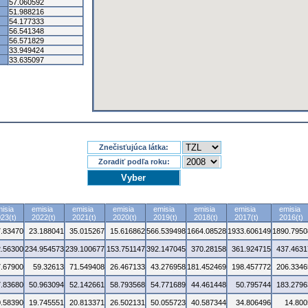
57.060592
51.988216
54.177333
56.541348
56.571829
33.949424
33.635097
Znečisťujúca látka:
Zoradiť podľa roku:
isia
emisia
emisia
emisia
emisia
emisia
emisia
emisia
23(t)
2022(t)
2021(t)
2020(t)
2019(t)
2018(t)
2017(t)
2016(t)
7.83470
23.188041
35.015267
15.616862
566.539498
1664.08528
1933.606149
1890.7950
.56300
234.954573
239.100677
153.751147
392.147045
370.28158
361.924715
437.4631
7.67900
59.32613
71.549408
26.467133
43.276958
181.452469
198.457772
206.3346
7.83680
50.963094
52.142661
58.793568
54.771689
44.461448
50.795744
183.2796
0.58390
19.745551
20.813371
26.502131
50.055723
40.587344
34.806496
14.800