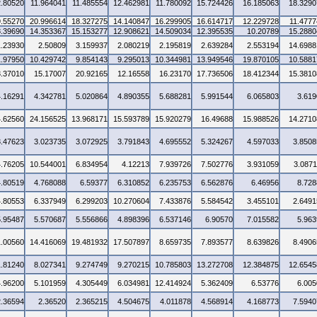
2.80520
11.964041
11.485554
12.462981
11.780092
15.724426
16.185063
18.3290
9.55270
20.996614
18.327275
14.140847
16.299905
16.614717
12.229728
11.4777
8.39690
14.353367
15.153277
12.908621
14.509034
12.395535
10.20789
15.2880
1.23930
2.50809
3.159937
2.080219
2.195819
2.639284
2.553194
14.6988
1.97950
10.429742
9.854143
9.295013
10.344981
13.949546
19.870105
10.5881
3.37010
15.17007
20.92165
12.16558
16.23170
17.736506
18.412344
15.3810
4.16291
4.342781
5.020864
4.890355
5.688281
5.991544
6.065803
3.619
4.62560
24.156525
13.968171
15.593789
15.920279
16.49688
15.988526
14.2710
3.47623
3.023735
3.072925
3.791843
4.695552
5.324267
4.597033
3.8508
4.76205
10.544001
6.834954
4.12213
7.939726
7.502776
3.931059
3.0871
4.80519
4.768088
6.59377
6.310852
6.235753
6.562876
6.46956
8.728
4.80553
6.337949
6.299203
10.270604
7.433876
5.584542
3.455101
2.6491
5.95487
5.570687
5.556866
4.898396
6.537146
6.90570
7.015582
5.963
1.00560
14.416069
19.481932
17.507897
8.659735
7.893577
8.639826
8.4906
1.81240
8.027341
9.274749
9.270215
10.785803
13.272708
12.384875
12.6545
4.96200
5.101959
4.305449
6.034981
12.414924
5.362409
6.53776
6.005
2.36594
2.36520
2.365215
4.504675
4.011878
4.568914
4.168773
7.5940