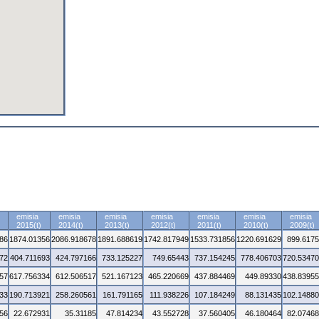
emisia
emisia
emisia
emisia
emisia
emisia
emisia
2015(t)
2014(t)
2013(t)
2012(t)
2011(t)
2010(t)
2009(t)
86
1874.01356
2086.918678
1891.688619
1742.817949
1533.731856
1220.691629
899.617
72
404.711693
424.797166
733.125227
749.65443
737.154245
778.406703
720.5347
57
617.756334
612.506517
521.167123
465.220669
437.884469
449.89330
438.8395
33
190.713921
258.260561
161.791165
111.938226
107.184249
88.131435
102.1488
56
22.672931
35.31185
47.814234
43.552728
37.560405
46.180464
82.0746