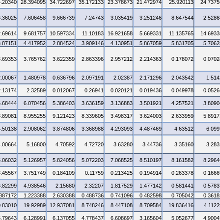
4.20340
28.394095
34.722697
35.172133
23.378673
21.472974
25.920113
24.7375
6.36025
7.606458
9.666739
7.24743
3.035419
3.251246
8.647544
2.5286
2.69614
9.681757
10.597334
11.10183
16.921658
5.669331
11.135765
14.6933
3.87151
4.417952
2.884524
3.909146
4.130951
5.867059
5.831705
5.7062
3.69353
3.765762
3.622359
2.863396
2.957212
2.214363
0.178072
0.0702
2.00067
1.480978
0.636796
2.097191
2.02387
2.171296
2.043542
1.514
2.13174
2.32589
0.012067
0.26941
0.020121
0.019436
0.049978
0.0526
6.68444
6.070456
5.386403
3.636159
3.136883
3.501921
4.257521
3.8090
8.89081
8.955255
9.121423
8.339605
3.498317
3.624003
2.633959
5.8917
4.50138
2.908062
3.874806
3.368988
4.293093
4.487469
4.63512
6.099
4.00664
5.16800
4.70592
4.72720
3.63280
3.44736
3.35160
3.283
5.06032
5.126957
5.824056
5.072203
7.068525
8.510197
8.161582
8.2964
3.45567
3.751749
0.184109
0.11759
0.213425
0.194914
0.263378
0.1666
6.82299
4.938546
2.15680
2.32207
1.817529
1.477142
0.581441
0.5783
.887172
1.223388
2.630388
0.488736
0.741096
0.482598
0.705042
0.3618
0.83010
19.92989
12.937081
8.748246
8.447108
8.709584
19.836416
4.1122
5.79643
6.128991
6.137055
4.778437
6.608697
3.165604
5.052677
4.9004