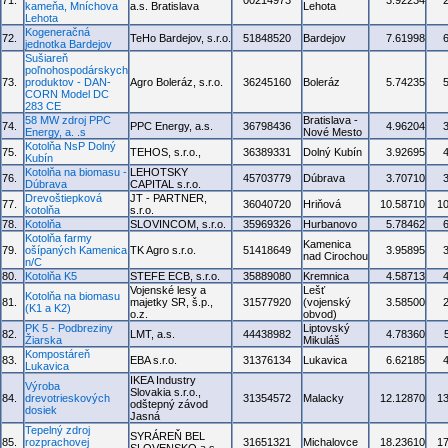
71.
00214973
3.92234
kameňa, Mníchova
a.s. Bratislava
Lehota
Lehota
Kogeneračná
72.
TeHo Bardejov, s.r.o.
51848520
Bardejov
7.61998
jednotka Bardejov
Sušiareň
poľnohospodárskych
73.
produktov - DAN-
Agro Boleráz, s.r.o.
36245160
Boleráz
5.74235
CORN Model DC
283 CE
58 MW zdroj PPC
Bratislava -
74.
PPC Energy, a.s.
36798436
4.96204
Energy, a. .s
Nové Mesto
Kotolňa NsP Dolný
75.
TEHOS, s.r.o.,
36389331
Dolný Kubín
3.92695
Kubín
Kotolňa na biomasu -
LEHOTSKY
76.
45703779
Dúbrava
3.70710
Dúbrava
CAPITAL s.r.o.
Drevoštiepková
JT - PARTNER,
77.
36040720
Hriňová
10.58710
1
kotolňa
s.r.o.
78.
Kotolňa
SLOVINCOM, s.r.o.
35969326
Hurbanovo
5.78462
Kotolňa farmy
Kamenica
79.
ošípaných Kamenica
TK Agro s.r.o.
51418649
3.95895
nad Cirochou
n/C
80.
Kotolňa K5
STEFE ECB, s.r.o.
35889080
Kremnica
4.58713
Vojenské lesy a
Lešť
Kotolňa na biomasu
81.
majetky SR, š.p.,
31577920
(vojenský
3.58500
(K1 a K2)
o.z.
obvod)
PK 5 - Podbreziny
Liptovský
82.
LMT, a.s.
44438982
4.78360
Žiarska
Mikuláš
Kompostáreň
83.
EBA s.r.o.
31376134
Lukavica
6.62185
Lukavica
IKEA Industry
Výroba
Slovakia s.r.o.,
84.
drevotrieskových
31354572
Malacky
12.12870
1
odštepný závod
dosiek
Jasná
Tepelný zdroj
SYRÁREŇ BEL
85.
rozprachovej
31651321
Michalovce
18.23610
1