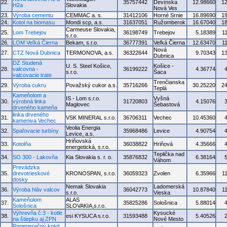
22.
35757442
Devínska
12.98660
1
H2a
Slovakia
Nová Ves
23.
Výroba cementu
CEMMAC a. s.
31412106
Horné Srnie
16.89690
1
24.
Kotol na biomasu
Mondi scp, a.s.
31637051
Ružomberok
16.67040
1
Carmeuse Slovakia,
25.
Lom Trebejov
36198749
Trebejov
5.18389
1
s.r.o.
26.
LOM Veľká Čierna
Bekam, s.r.o.
36777391
Veľká Čierna
12.63470
1
Nová
27.
CTZ Nová Dubnica
TERMONOVA, a.s.
36322644
9.70343
1
Dubnica
DZ Studená
U. S. Steel Košice,
Košice -
28.
valcovna -
36199222
4.36774
s.r.o.
Šaca
valcovacie trate
Trenčianska
29.
Výroba cukru
Považský cukor a.s.
35716266
30.25220
2
Teplá
Kameňolom a
IS - Lom s.r.o.
Vyšná
30.
výrobná linka
31720803
4.15076
Maglovec
Šebastová
drveného kameňa
linka drveného
31.
VSK MINERAL s.r.o.
36706311
Vechec
10.45360
kameniva Vechec
Veolia Energia
32.
Spaľovacie turbíny
35968486
Levice
4.90754
Levice, a.s.
Hriňovská
33.
Kotolňa
36038822
Hriňová
4.35666
energetická, s.r.o.
Teplička nad
34.
SO 300 - Lakovňa
Kia Slovakia s. r. o.
35876832
6.38164
Váhom
Prevádzka
35.
drevotrieskové
KRONOSPAN, s.r.o.
36059323
Zvolen
6.35966
1
dosky
Nemak Slovakia
Ladomerská
36.
Výroba hláv valcov
36042773
10.87840
1
s.r.o.
Vieska
Kameňolom
ALAS
37.
35825286
Sološnica
5.88014
Sološnica
SLOVAKIA,s.r.o.
Výhrevňa č.3 - kotle
Kysucké
38.
esi KYSUCA s.r.o.
31593488
5.40526
na štiepku aj ZPN
Nové Mesto
Regeneračný kotol