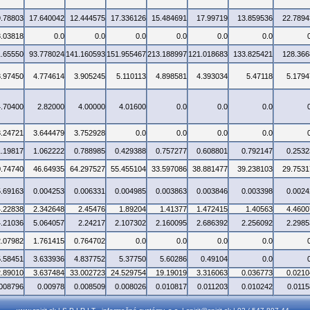
9.78803
17.640042
12.444575
17.336126
15.484691
17.99719
13.859536
22.7894
3.03818
0.0
0.0
0.0
0.0
0.0
0.0
1.65550
93.778024
141.160593
151.955467
213.188997
121.018683
133.825421
128.366
3.97450
4.774614
3.905245
5.110113
4.898581
4.393034
5.47118
5.1794
4.70400
2.82000
4.00000
4.01600
0.0
0.0
0.0
3.24721
3.644479
3.752928
0.0
0.0
0.0
0.0
1.19817
1.062222
0.788985
0.429388
0.757277
0.608801
0.792147
0.2532
0.74740
46.64935
64.297527
55.455104
33.597086
38.881477
39.238103
29.7531
5.69163
0.004253
0.006331
0.004985
0.003863
0.003846
0.003398
0.0024
4.22838
2.342648
2.45476
1.89204
1.41377
1.472415
1.40563
4.4600
4.21036
5.064057
2.24217
2.107302
2.160095
2.686392
2.256092
2.2985
2.07982
1.761415
0.764702
0.0
0.0
0.0
0.0
5.58451
3.633936
4.837752
5.37750
5.60286
0.49104
0.0
2.89010
3.637484
33.002723
24.529754
19.19019
3.316063
0.036773
0.0210
.008796
0.00978
0.008509
0.008026
0.010817
0.011203
0.010242
0.0115