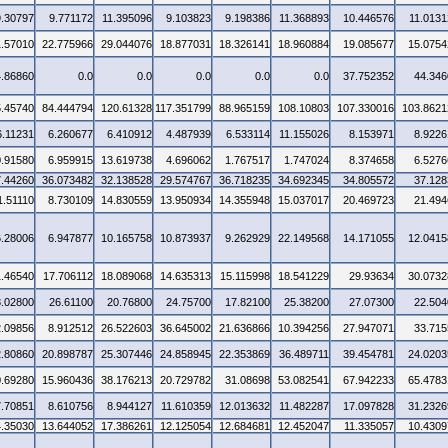
9.30797
9.771172
11.395096
9.103823
9.198386
11.368893
10.446576
11.0131
1.57010
22.775966
29.044076
18.877031
18.326141
18.960884
19.085677
15.0754
4.86860
0.0
0.0
0.0
0.0
0.0
37.752352
44.346
5.45740
84.444794
120.61328
117.351799
88.965159
108.10803
107.330016
103.8621
6.11231
6.260677
6.410912
4.487939
6.533114
11.155026
8.153971
8.9226
0.91580
6.959915
13.619738
4.696062
1.767517
1.747024
8.374658
6.5276
7.44260
36.073482
32.138528
29.574767
36.718235
34.692345
34.805572
37.128
1.51110
8.730109
14.830559
13.950934
14.355948
15.037017
20.469723
21.494
6.28006
6.947877
10.165758
10.873937
9.262929
22.149568
14.171055
12.0415
1.46540
17.706112
18.089068
14.635313
15.115998
18.541229
29.93634
30.0732
3.02800
26.61100
20.76800
24.75700
17.82100
25.38200
27.07300
22.504
2.09856
8.912512
26.522603
36.645002
21.636866
10.394256
27.947071
33.715
2.80860
20.898787
25.307446
24.858945
22.353869
36.489711
39.454781
24.0203
0.69280
15.960436
38.176213
20.729782
31.08698
53.082541
67.942233
65.4783
7.70851
8.610756
8.944127
11.610359
12.013632
11.482287
17.097828
31.2326
4.35030
13.644052
17.386261
12.125054
12.684681
12.452047
11.335057
10.4309