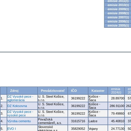
emisie 2011(t)
emisie 2010(t)
emisie 2009(t)
emisie 2008(t)
emisie 2007(t)
emisie 2006(t)
emisie 2005(t)
emisia
em
Zdroj
Prevádzkovateľ
IČO
Kataster
2024(t)
20
DZ Vysoké pece -
U. S. Steel Košice,
Košice -
1.
36199222
28.89700
5
aglomerácia
s.r.o.
Šaca
U. S. Steel Košice,
Košice -
2.
DZ Koksovna
36199222
286.91100
262
s.r.o.
Šaca
DZ Vysoké pece -
U. S. Steel Košice,
Košice -
3.
36199222
79.49860
6
vysoké pece
s.r.o.
Šaca
Považská
4.
Výroba cementu
31615716
Ladce
45.40810
3
cementáreň, a.s.
Slovenské
5.
EVO I
35829052
Vojany
24.77130
5
elektrárne a.s.