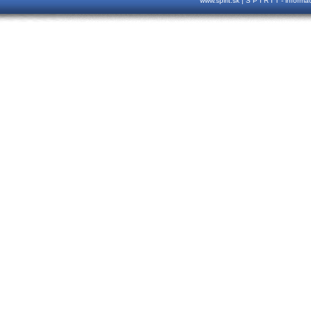
www.spirit.sk | S P I R I T - inform