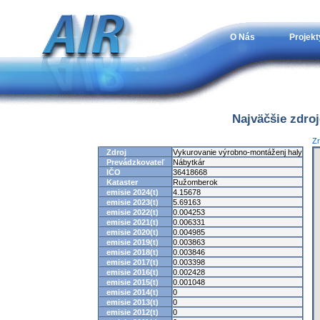
O Nás
Projekt
Najväčšie zdro
Zr
Zdroj
Vykurovanie výrobno-montáženj haly
Prevádzkovateľ
Nábytkár
IČO
36418668
Kataster
Ružomberok
emisie 2024(t)
4.15678
emisie 2023(t)
5.69163
emisie 2022(t)
0.004253
emisie 2021(t)
0.006331
emisie 2020(t)
0.004985
emisie 2019(t)
0.003863
emisie 2018(t)
0.003846
emisie 2017(t)
0.003398
emisie 2016(t)
0.002428
emisie 2015(t)
0.001048
emisie 2014(t)
0
emisie 2013(t)
0
emisie 2012(t)
0