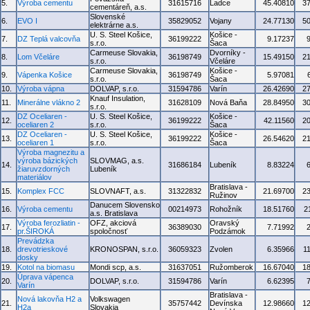
5.
Výroba cementu
31615716
Ladce
45.40810
3
cementáreň, a.s.
Slovenské
6.
EVO I
35829052
Vojany
24.77130
5
elektrárne a.s.
U. S. Steel Košice,
Košice -
7.
DZ Teplá valcovňa
36199222
9.17237
s.r.o.
Šaca
Carmeuse Slovakia,
Dvorníky -
8.
Lom Včeláre
36198749
15.49150
2
s.r.o.
Včeláre
Carmeuse Slovakia,
Košice -
9.
Vápenka Košice
36198749
5.97081
s.r.o.
Šaca
10.
Výroba vápna
DOLVAP, s.r.o.
31594786
Varín
26.42690
2
Knauf Insulation,
11.
Minerálne vlákno 2
31628109
Nová Baňa
28.84950
3
s.r.o.
DZ Oceliaren -
U. S. Steel Košice,
Košice -
12.
36199222
42.11560
2
oceliaren 2
s.r.o.
Šaca
DZ Oceliaren -
U. S. Steel Košice,
Košice -
13.
36199222
26.54620
2
oceliaren 1
s.r.o.
Šaca
Výroba magnezitu a
výroba bázických
SLOVMAG, a.s.
14.
31686184
Lubeník
8.83224
žiaruvzdorných
Lubeník
materiálov
Bratislava -
15.
Komplex FCC
SLOVNAFT, a.s.
31322832
21.69700
2
Ružinov
Danucem Slovensko
16.
Výroba cementu
00214973
Rohožník
18.51760
2
a.s. Bratislava
Výroba ferozliatin -
OFZ, akciová
Oravský
17.
36389030
7.71992
pr.ŠIROKÁ
spoločnosť
Podzámok
Prevádzka
18.
drevotrieskové
KRONOSPAN, s.r.o.
36059323
Zvolen
6.35966
1
dosky
19.
Kotol na biomasu
Mondi scp, a.s.
31637051
Ružomberok
16.67040
1
Úprava vápenca
20.
DOLVAP, s.r.o.
31594786
Varín
6.62395
Varín
Bratislava -
Nová lakovňa H2 a
Volkswagen
21.
35757442
Devínska
12.98660
1
H2a
Slovakia