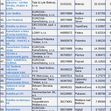
kukurice - výroba
Tate & Lyle Boleraz,
39.
31411011
Boleráz
20.31410
škrobu, sirupov a
s.r.o.
krmív
EUROVIA -
40.
Lom Sedlice
36574988
Sedlice
3.97755
Kameňolomy, s.r.o.
EUROVIA -
Košice -
41.
Lom Hradová
36574988
4.93986
Kameňolomy, s.r.o.
Sever
DECODOM, spol. s
42.
Kotolňa na drevo
36305073
Topoľčany
5.02897
r.o.
Kameňolom a linka
43.
LOMY s.r.o.
44085672
Fintice
5.62314
drvenia kameniva
Hlavná centrálna
myWood Polomka
44.
kotolňa - kotol K1 a
36693979
Polomka
3.86220
Timber, s.r.o.
K3
Kameňolom Dubná
EUROVIA -
45.
36574988
Vrútky
14.35690
skala
Kameňolomy, s.r.o.
Výroba a
Continental Tires
46.
36709557
Púchov
9.80472
spracovanie gumy
Slovakia, s.r.o.
0002- KAMEŇOL
EUROVIA -
47.
36574988
Poprad
15.11820
DUBINA
Kameňolomy, s.r.o.
DZ Studená
U. S. Steel Košice,
Košice -
48.
valcovna -
36199222
4.36774
s.r.o.
Šaca
valcovacie trate
49.
Kameňolom Stožok
PK Metrostav, a.s.
35697814
Stožok
4.27979
0
Priemyselné
Rettenmeier Tatra
Liptovský
50.
36387592
6.33292
spracovanie dreva
Timber, s.r.o.
Hrádok
Splietacie stroje
Bekaert Slovakia
51.
36045161
Sládkovičovo
4.91269
kordov
s.r.o.
Hammerbacher SK,
52.
Kotolňa pri VH
34119990
Pukanec
8.98796
1
a.s.
Tepelné
Kotolňa na biomasu -
Moldava nad
53.
hospodárstvo
36173061
7.89300
K6
Bodvou
Moldava a.s.
EUROVIA -
54.
Kameňolom
36574988
Vígľaš
9.70237