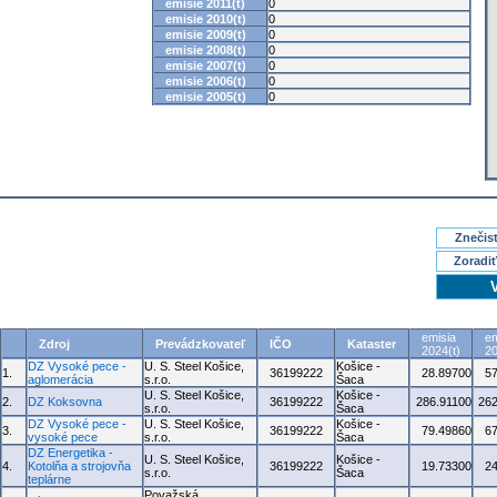
emisie 2011(t)
0
emisie 2010(t)
0
emisie 2009(t)
0
emisie 2008(t)
0
emisie 2007(t)
0
emisie 2006(t)
0
emisie 2005(t)
0
Znečisť
Zoradiť
emisia
em
Zdroj
Prevádzkovateľ
IČO
Kataster
2024(t)
20
DZ Vysoké pece -
U. S. Steel Košice,
Košice -
1.
36199222
28.89700
5
aglomerácia
s.r.o.
Šaca
U. S. Steel Košice,
Košice -
2.
DZ Koksovna
36199222
286.91100
262
s.r.o.
Šaca
DZ Vysoké pece -
U. S. Steel Košice,
Košice -
3.
36199222
79.49860
6
vysoké pece
s.r.o.
Šaca
DZ Energetika -
U. S. Steel Košice,
Košice -
4.
Kotolňa a strojovňa
36199222
19.73300
2
s.r.o.
Šaca
teplárne
Považská