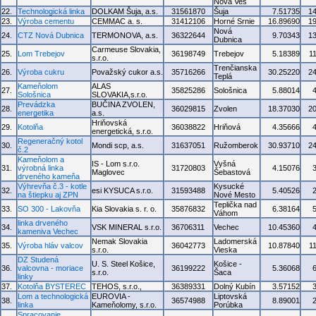
Nová Ves
22.
Technologická linka
DOLKAM Šuja, a.s.
31561870
Šuja
7.51735
1
23.
Výroba cementu
CEMMAC a. s.
31412106
Horné Srnie
16.89690
1
Nová
24.
CTZ Nová Dubnica
TERMONOVA, a.s.
36322644
9.70343
1
Dubnica
Carmeuse Slovakia,
25.
Lom Trebejov
36198749
Trebejov
5.18389
1
s.r.o.
Trenčianska
26.
Výroba cukru
Považský cukor a.s.
35716266
30.25220
2
Teplá
Kameňolom
ALAS
27.
35825286
Sološnica
5.88014
Sološnica
SLOVAKIA,s.r.o.
Prevádzka
BUČINA ZVOLEN,
28.
36029815
Zvolen
18.37030
2
energetika
a.s.
Hriňovská
29.
Kotolňa
36038822
Hriňová
4.35666
energetická, s.r.o.
Regeneračný kotol
30.
Mondi scp, a.s.
31637051
Ružomberok
30.93710
2
č.2
Kameňolom a
IS - Lom s.r.o.
Vyšná
31.
výrobná linka
31720803
4.15076
Maglovec
Šebastová
drveného kameňa
Výhrevňa č.3 - kotle
Kysucké
32.
esi KYSUCA s.r.o.
31593488
5.40526
na štiepku aj ZPN
Nové Mesto
Teplička nad
33.
SO 300 - Lakovňa
Kia Slovakia s. r. o.
35876832
6.38164
Váhom
linka drveného
34.
VSK MINERAL s.r.o.
36706311
Vechec
10.45360
kameniva Vechec
Nemak Slovakia
Ladomerská
35.
Výroba hláv valcov
36042773
10.87840
1
s.r.o.
Vieska
DZ Studená
U. S. Steel Košice,
Košice -
36.
valcovna - moriace
36199222
5.36068
s.r.o.
Šaca
linky
37.
Kotolňa BYSTEREC
TEHOS, s.r.o.,
36389331
Dolný Kubín
3.57152
Lom a technologická
EUROVIA -
Liptovská
38.
36574988
8.89001
linka
Kameňolomy, s.r.o.
Porúbka
Spracovanie