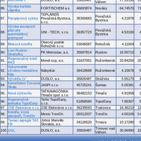
85.
Močovina 3
DUSLO, a.s.
35826487
77.51350
5
Váhom
Výroba karbidu
86.
FORTISCHEM a.s.
46693874
Nováky
64.74570
7
vápnika
TEPLÁREŇ
Považská
87.
Paroplynový cyklus
Považská Bystrica,
36300683
4.21878
Bystrica
s.r.o.
Výroba tesniacich
pást pre
Považská
88.
UNI - TECH, s.r.o.
36357723
4.53100
automobilový
Bystrica
priemysel
Obecný podnik
89.
Bloková kotolňa
53046587
Rohožník
4.11004
Rohožník s.r.o.
Lom Ruskov -
90.
PK Metrostav, a.s.
35697814
Ruskov
16.50710
Strahuľka
Regeneračný kotol
91.
Mondi scp, a.s.
31637051
Ružomberok
33.84250
2
RK3
Vykurovanie
92.
výrobno-montáženj
Nábytkár
36418668
Ružomberok
4.15678
haly
93.
Výrobňa LV
DUSLO, a.s.
35826487
Strážske
5.55170
Kameňolom Červená
94.
JASPI s.r.o.
45725241
Šumiac
5.05391
Skala
TATRAVAGÓNKA
95.
Nová výhrevňa
36482153
Tlmače
4.91958
Tlmače spol. s.r.o.
Kogeneračná
TeHo Topoľčany,
96.
51858584
Topoľčany
7.86307
jednotka Topoľčany
s.r.o.
97.
ZSE Elektrárne s.r.o.
ZSE Elektrárne s.r.o.
36239593
Trakovice
16.36210
1
Kotolňa, krytá
98.
Mesto Trenčín
00312037
Trenčín
4.50109
0
plaváreň, Trenčín
Taviaci agregát TA3
Johns Manville
99.
34126520
Trnava
10.17280
FR
Slovakia, a.s.
Trnovec nad
100.
UGL
DUSLO, a.s.
35826487
30.66990
2
Váhom