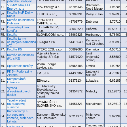
jednotka Bardejov
58 MW zdroj PPC
Bratislava -
71.
PPC Energy, a.s.
36798436
4.96204
Energy, a. .s
Nové Mesto
Kotolňa NsP Dolný
72.
TEHOS, s.r.o.,
36389331
Dolný Kubín
3.92695
Kubín
Kotolňa na biomasu -
LEHOTSKY
73.
45703779
Dúbrava
3.70710
Dúbrava
CAPITAL s.r.o.
Drevoštiepková
JT - PARTNER,
74.
36040720
Hriňová
10.58710
1
kotolňa
s.r.o.
75.
Kotolňa
SLOVINCOM, s.r.o.
35969326
Hurbanovo
5.78462
Kotolňa farmy
Kamenica
76.
ošípaných Kamenica
TK Agro s.r.o.
51418649
3.95895
nad Cirochou
n/C
77.
Kotolňa K5
STEFE ECB, s.r.o.
35889080
Kremnica
4.58713
Vojenské lesy a
Lešť
Kotolňa na biomasu
78.
majetky SR, š.p.,
31577920
(vojenský
3.58500
(K1 a K2)
o.z.
obvod)
Veolia Energia
79.
Spaľovacie turbíny
35968486
Levice
4.90754
Levice, a.s.
PK 5 - Podbreziny
Liptovský
80.
LMT, a.s.
44438982
4.78360
Žiarska
Mikuláš
Kompostáreň
81.
EBA s.r.o.
31376134
Lukavica
6.62185
Lukavica
IKEA Industry
Výroba
Slovakia s.r.o.,
82.
drevotrieskových
31354572
Malacky
12.12870
1
odštepný závod
dosiek
Jasná
Tepelný zdroj
SYRÁREŇ BEL
83.
rozprachovej
31651321
Michalovce
18.23610
1
SLOVENSKO a.s.
sušiarne
Kameňolomy a
spracovanie
Danucem Slovensko
Mníchova
84.
00214973
3.92234
kameňa, Mníchova
a.s. Bratislava
Lehota
Lehota
Trnovec nad