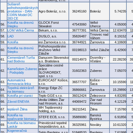
Kameňolomy, s.r.o.
Sušiareň
poľnohospodárskych
55.
produktov - DAN-
Agro Boleráz, s.r.o.
36245160
Boleráz
5.74235
CORN Model DC
283 CE
Kotolňa na drevnú
GLOCK Forst
Veľké
56.
47543060
4.05000
štiepku
Slowakei
Uherce
57.
LOM Veľká Čierna
Bekam, s.r.o.
36777391
Veľká Čierna
12.63470
1
Trnovec nad
58.
LAD
DUSLO, a.s.
35826487
8.19152
Váhom
59.
Kotolňa
esi Žarnovica s.r.o.
36744921
Žarnovica
4.10600
Poľnohospodárske
Kotolňa na drevnú
60.
družstvo Veľké
00198013
Veľké Zálužie
6.42900
štiepku
Zálužie
Cementáreň Turňa
Danucem Slovensko
Dvorníky -
61.
00214973
22.28230
3
nad Bodvou
a.s. Bratislava
Včeláre
Špeciálne cestné
Kameňolom Zuberec
práce
62.
31602363
Zuberec
7.05070
- Podspády
SLOVKOREKT,
spol. s r.o.
Automatická
EUROCAST Košice,
Košice -
63.
36577707
10.15590
1
formovacia linka
s.r.o.
Šaca
Tepelná elektráreň
Energy Edge ZC
64.
36866661
Žarnovica
15.29890
1
na biomasu
s.r.o.
65.
Kotolňa pri stanici
Teplo GGE s.r.o.
36012424
Želiezovce
4.83285
Veolia Utilities Žiar
Žiar nad
66.
Závod ENEVIA
44069472
4.12129
nad Hronom, a.s.
Hronom
MH Teplárenský
67.
tepláreň Žilina
36211541
Žilina
7.15780
holding, a.s.
Kotolňa na
Banská
68.
STEFE ECB, s.r.o.
35889080
6.91856
spaľovanie biomasy
Bystrica
Kotolňa na biomasu
Prievidzské tepelné
69.
36325961
Nováky
10.61320
Laskár
hospodárstvo, a.s.
Kogeneračná
70.
TeHo Bardejov, s.r.o.
51848520
Bardejov
7.61998