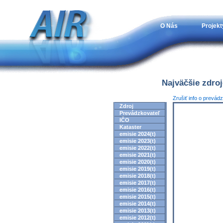
O Nás
Projekt
Najväčšie zdro
Zrušiť info o prevád
Zdroj
Prevádzkovateľ
IČO
Kataster
emisie 2024(t)
emisie 2023(t)
emisie 2022(t)
emisie 2021(t)
emisie 2020(t)
emisie 2019(t)
emisie 2018(t)
emisie 2017(t)
emisie 2016(t)
emisie 2015(t)
emisie 2014(t)
emisie 2013(t)
emisie 2012(t)