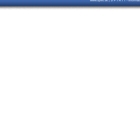
www.spirit.sk | S P I R I T - inform