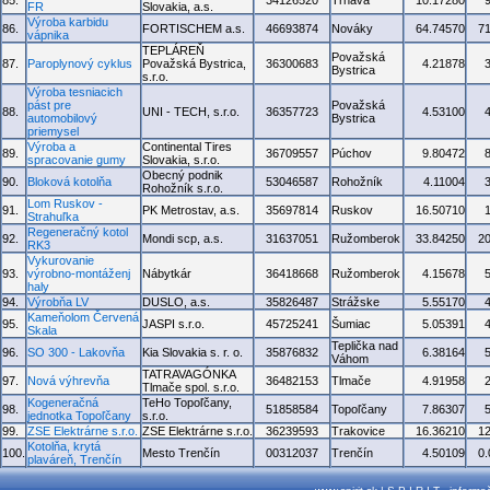
85.
34126520
Trnava
10.17280
FR
Slovakia, a.s.
Výroba karbidu
86.
FORTISCHEM a.s.
46693874
Nováky
64.74570
7
vápnika
TEPLÁREŇ
Považská
87.
Paroplynový cyklus
Považská Bystrica,
36300683
4.21878
Bystrica
s.r.o.
Výroba tesniacich
pást pre
Považská
88.
UNI - TECH, s.r.o.
36357723
4.53100
automobilový
Bystrica
priemysel
Výroba a
Continental Tires
89.
36709557
Púchov
9.80472
spracovanie gumy
Slovakia, s.r.o.
Obecný podnik
90.
Bloková kotolňa
53046587
Rohožník
4.11004
Rohožník s.r.o.
Lom Ruskov -
91.
PK Metrostav, a.s.
35697814
Ruskov
16.50710
Strahuľka
Regeneračný kotol
92.
Mondi scp, a.s.
31637051
Ružomberok
33.84250
2
RK3
Vykurovanie
93.
výrobno-montáženj
Nábytkár
36418668
Ružomberok
4.15678
haly
94.
Výrobňa LV
DUSLO, a.s.
35826487
Strážske
5.55170
Kameňolom Červená
95.
JASPI s.r.o.
45725241
Šumiac
5.05391
Skala
Teplička nad
96.
SO 300 - Lakovňa
Kia Slovakia s. r. o.
35876832
6.38164
Váhom
TATRAVAGÓNKA
97.
Nová výhrevňa
36482153
Tlmače
4.91958
Tlmače spol. s.r.o.
Kogeneračná
TeHo Topoľčany,
98.
51858584
Topoľčany
7.86307
jednotka Topoľčany
s.r.o.
99.
ZSE Elektrárne s.r.o.
ZSE Elektrárne s.r.o.
36239593
Trakovice
16.36210
1
Kotolňa, krytá
100.
Mesto Trenčín
00312037
Trenčín
4.50109
0
plaváreň, Trenčín