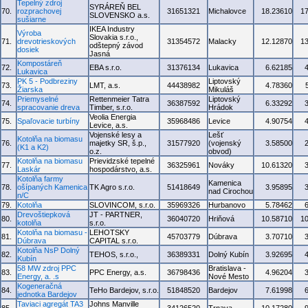
Tepelný zdroj
SYRÁREŇ BEL
70.
rozprachovej
31651321
Michalovce
18.23610
1
SLOVENSKO a.s.
sušiarne
IKEA Industry
Výroba
Slovakia s.r.o.,
71.
drevotrieskových
31354572
Malacky
12.12870
1
odštepný závod
dosiek
Jasná
Kompostáreň
72.
EBA s.r.o.
31376134
Lukavica
6.62185
Lukavica
PK 5 - Podbreziny
Liptovský
73.
LMT, a.s.
44438982
4.78360
Žiarska
Mikuláš
Priemyselné
Rettenmeier Tatra
Liptovský
74.
36387592
6.33292
spracovanie dreva
Timber, s.r.o.
Hrádok
Veolia Energia
75.
Spaľovacie turbíny
35968486
Levice
4.90754
Levice, a.s.
Vojenské lesy a
Lešť
Kotolňa na biomasu
76.
majetky SR, š.p.,
31577920
(vojenský
3.58500
(K1 a K2)
o.z.
obvod)
Kotolňa na biomasu
Prievidzské tepelné
77.
36325961
Nováky
10.61320
Laskár
hospodárstvo, a.s.
Kotolňa farmy
Kamenica
78.
ošípaných Kamenica
TK Agro s.r.o.
51418649
3.95895
nad Cirochou
n/C
79.
Kotolňa
SLOVINCOM, s.r.o.
35969326
Hurbanovo
5.78462
Drevoštiepková
JT - PARTNER,
80.
36040720
Hriňová
10.58710
1
kotolňa
s.r.o.
Kotolňa na biomasu -
LEHOTSKY
81.
45703779
Dúbrava
3.70710
Dúbrava
CAPITAL s.r.o.
Kotolňa NsP Dolný
82.
TEHOS, s.r.o.,
36389331
Dolný Kubín
3.92695
Kubín
58 MW zdroj PPC
Bratislava -
83.
PPC Energy, a.s.
36798436
4.96204
Energy, a. .s
Nové Mesto
Kogeneračná
84.
TeHo Bardejov, s.r.o.
51848520
Bardejov
7.61998
jednotka Bardejov
Taviaci agregát TA3
Johns Manville