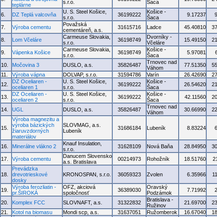
s.r.o.
Šaca
teplárne
U. S. Steel Košice,
Košice -
6.
DZ Teplá valcovňa
36199222
9.17237
s.r.o.
Šaca
Považská
7.
Výroba cementu
31615716
Ladce
45.40810
3
cementáreň, a.s.
Carmeuse Slovakia,
Dvorníky -
8.
Lom Včeláre
36198749
15.49150
2
s.r.o.
Včeláre
Carmeuse Slovakia,
Košice -
9.
Vápenka Košice
36198749
5.97081
s.r.o.
Šaca
Trnovec nad
10.
Močovina 3
DUSLO, a.s.
35826487
77.51350
5
Váhom
11.
Výroba vápna
DOLVAP, s.r.o.
31594786
Varín
26.42690
2
DZ Oceliaren -
U. S. Steel Košice,
Košice -
12.
36199222
26.54620
2
oceliaren 1
s.r.o.
Šaca
DZ Oceliaren -
U. S. Steel Košice,
Košice -
13.
36199222
42.11560
2
oceliaren 2
s.r.o.
Šaca
Trnovec nad
14.
UGL
DUSLO, a.s.
35826487
30.66990
2
Váhom
Výroba magnezitu a
výroba bázických
SLOVMAG, a.s.
15.
31686184
Lubeník
8.83224
žiaruvzdorných
Lubeník
materiálov
Knauf Insulation,
16.
Minerálne vlákno 2
31628109
Nová Baňa
28.84950
3
s.r.o.
Danucem Slovensko
17.
Výroba cementu
00214973
Rohožník
18.51760
2
a.s. Bratislava
Prevádzka
18.
drevotrieskové
KRONOSPAN, s.r.o.
36059323
Zvolen
6.35966
1
dosky
Výroba ferozliatin -
OFZ, akciová
Oravský
19.
36389030
7.71992
pr.ŠIROKÁ
spoločnosť
Podzámok
Bratislava -
20.
Komplex FCC
SLOVNAFT, a.s.
31322832
21.69700
2
Ružinov
21.
Kotol na biomasu
Mondi scp, a.s.
31637051
Ružomberok
16.67040
1