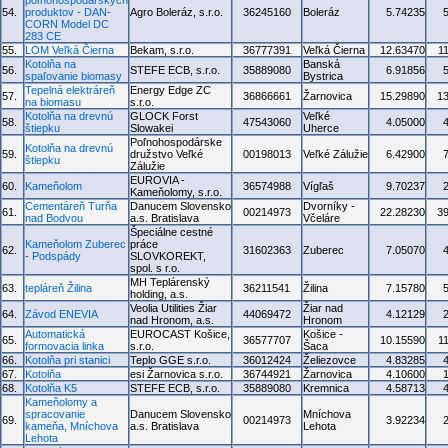
poľnohospodárskych
54.
produktov - DAN-
Agro Boleráz, s.r.o.
36245160
Boleráz
5.74235
CORN Model DC
283 CE
55.
LOM Veľká Čierna
Bekam, s.r.o.
36777391
Veľká Čierna
12.63470
1
Kotolňa na
Banská
56.
STEFE ECB, s.r.o.
35889080
6.91856
spaľovanie biomasy
Bystrica
Tepelná elektráreň
Energy Edge ZC
57.
36866661
Žarnovica
15.29890
1
na biomasu
s.r.o.
Kotolňa na drevnú
GLOCK Forst
Veľké
58.
47543060
4.05000
štiepku
Slowakei
Uherce
Poľnohospodárske
Kotolňa na drevnú
59.
družstvo Veľké
00198013
Veľké Zálužie
6.42900
štiepku
Zálužie
EUROVIA -
60.
Kameňolom
36574988
Vígľaš
9.70237
Kameňolomy, s.r.o.
Cementáreň Turňa
Danucem Slovensko
Dvorníky -
61.
00214973
22.28230
3
nad Bodvou
a.s. Bratislava
Včeláre
Špeciálne cestné
Kameňolom Zuberec
práce
62.
31602363
Zuberec
7.05070
- Podspády
SLOVKOREKT,
spol. s r.o.
MH Teplárenský
63.
tepláreň Žilina
36211541
Žilina
7.15780
holding, a.s.
Veolia Utilities Žiar
Žiar nad
64.
Závod ENEVIA
44069472
4.12129
nad Hronom, a.s.
Hronom
Automatická
EUROCAST Košice,
Košice -
65.
36577707
10.15590
1
formovacia linka
s.r.o.
Šaca
66.
Kotolňa pri stanici
Teplo GGE s.r.o.
36012424
Želiezovce
4.83285
67.
Kotolňa
esi Žarnovica s.r.o.
36744921
Žarnovica
4.10600
68.
Kotolňa K5
STEFE ECB, s.r.o.
35889080
Kremnica
4.58713
Kameňolomy a
spracovanie
Danucem Slovensko
Mníchova
69.
00214973
3.92234
kameňa, Mníchova
a.s. Bratislava
Lehota
Lehota