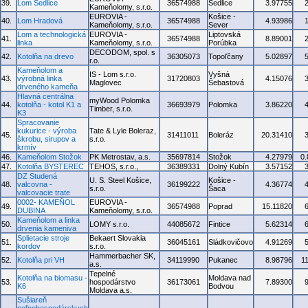
39.
Lom Sedlice
36574988
Sedlice
3.97755
Kameňolomy, s.r.o.
EUROVIA -
Košice -
40.
Lom Hradová
36574988
4.93986
Kameňolomy, s.r.o.
Sever
Lom a technologická
EUROVIA -
Liptovská
41.
36574988
8.89001
linka
Kameňolomy, s.r.o.
Porúbka
DECODOM, spol. s
42.
Kotolňa na drevo
36305073
Topoľčany
5.02897
r.o.
Kameňolom a
IS - Lom s.r.o.
Vyšná
43.
výrobná linka
31720803
4.15076
Maglovec
Šebastová
drveného kameňa
Hlavná centrálna
myWood Polomka
44.
kotolňa - kotol K1 a
36693979
Polomka
3.86220
Timber, s.r.o.
K3
Spracovanie
kukurice - výroba
Tate & Lyle Boleraz,
45.
31411011
Boleráz
20.31410
škrobu, sirupov a
s.r.o.
krmív
46.
Kameňolom Stožok
PK Metrostav, a.s.
35697814
Stožok
4.27979
0
47.
Kotolňa BYSTEREC
TEHOS, s.r.o.,
36389331
Dolný Kubín
3.57152
DZ Studená
U. S. Steel Košice,
Košice -
48.
valcovna -
36199222
4.36774
s.r.o.
Šaca
valcovacie trate
0002- KAMEŇOL
EUROVIA -
49.
36574988
Poprad
15.11820
DUBINA
Kameňolomy, s.r.o.
Kameňolom a linka
50.
LOMY s.r.o.
44085672
Fintice
5.62314
drvenia kameniva
Splietacie stroje
Bekaert Slovakia
51.
36045161
Sládkovičovo
4.91269
kordov
s.r.o.
Hammerbacher SK,
52.
Kotolňa pri VH
34119990
Pukanec
8.98796
1
a.s.
Tepelné
Kotolňa na biomasu -
Moldava nad
53.
hospodárstvo
36173061
7.89300
K6
Bodvou
Moldava a.s.
Sušiareň