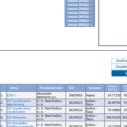
emisie 2011(t)
emisie 2010(t)
emisie 2009(t)
emisie 2008(t)
emisie 2007(t)
emisie 2006(t)
emisie 2005(t)
Znečisť
Zoradiť
emisia
em
Zdroj
Prevádzkovateľ
IČO
Kataster
2024(t)
20
Slovenské
1.
EVO I
35829052
Vojany
24.77130
5
elektrárne a.s.
DZ Vysoké pece -
U. S. Steel Košice,
Košice -
2.
36199222
28.89700
5
aglomerácia
s.r.o.
Šaca
DZ Vysoké pece -
U. S. Steel Košice,
Košice -
3.
36199222
79.49860
6
vysoké pece
s.r.o.
Šaca
U. S. Steel Košice,
Košice -
4.
DZ Koksovna
36199222
286.91100
262
s.r.o.
Šaca
DZ Energetika -
U. S. Steel Košice,
Košice -
5.
Kotolňa a strojovňa
36199222
19.73300
2