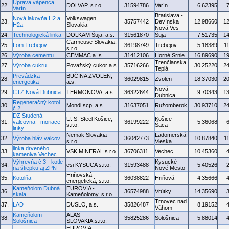
Úprava vápenca
22.
DOLVAP, s.r.o.
31594786
Varín
6.62395
Varín
Bratislava -
Nová lakovňa H2 a
Volkswagen
23.
35757442
Devínska
12.98660
1
H2a
Slovakia
Nová Ves
24.
Technologická linka
DOLKAM Šuja, a.s.
31561870
Šuja
7.51735
1
Carmeuse Slovakia,
25.
Lom Trebejov
36198749
Trebejov
5.18389
1
s.r.o.
26.
Výroba cementu
CEMMAC a. s.
31412106
Horné Srnie
16.89690
1
Trenčianska
27.
Výroba cukru
Považský cukor a.s.
35716266
30.25220
2
Teplá
Prevádzka
BUČINA ZVOLEN,
28.
36029815
Zvolen
18.37030
2
energetika
a.s.
Nová
29.
CTZ Nová Dubnica
TERMONOVA, a.s.
36322644
9.70343
1
Dubnica
Regeneračný kotol
30.
Mondi scp, a.s.
31637051
Ružomberok
30.93710
2
č.2
DZ Studená
U. S. Steel Košice,
Košice -
31.
valcovna - moriace
36199222
5.36068
s.r.o.
Šaca
linky
Nemak Slovakia
Ladomerská
32.
Výroba hláv valcov
36042773
10.87840
1
s.r.o.
Vieska
linka drveného
33.
VSK MINERAL s.r.o.
36706311
Vechec
10.45360
kameniva Vechec
Výhrevňa č.3 - kotle
Kysucké
34.
esi KYSUCA s.r.o.
31593488
5.40526
na štiepku aj ZPN
Nové Mesto
Hriňovská
35.
Kotolňa
36038822
Hriňová
4.35666
energetická, s.r.o.
Kameňolom Dubná
EUROVIA -
36.
36574988
Vrútky
14.35690
skala
Kameňolomy, s.r.o.
Trnovec nad
37.
LAD
DUSLO, a.s.
35826487
8.19152
Váhom
Kameňolom
ALAS
38.
35825286
Sološnica
5.88014
Sološnica
SLOVAKIA,s.r.o.
EUROVIA -