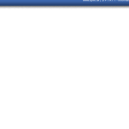
www.spirit.sk | S P I R I T - inform