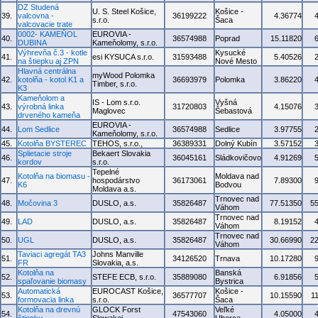
DZ Studená
U. S. Steel Košice,
Košice -
39.
valcovna -
36199222
4.36774
s.r.o.
Šaca
valcovacie trate
0002- KAMEŇOL
EUROVIA -
40.
36574988
Poprad
15.11820
DUBINA
Kameňolomy, s.r.o.
Výhrevňa č.3 - kotle
Kysucké
41.
esi KYSUCA s.r.o.
31593488
5.40526
na štiepku aj ZPN
Nové Mesto
Hlavná centrálna
myWood Polomka
42.
kotolňa - kotol K1 a
36693979
Polomka
3.86220
Timber, s.r.o.
K3
Kameňolom a
IS - Lom s.r.o.
Vyšná
43.
výrobná linka
31720803
4.15076
Maglovec
Šebastová
drveného kameňa
EUROVIA -
44.
Lom Sedlice
36574988
Sedlice
3.97755
Kameňolomy, s.r.o.
45.
Kotolňa BYSTEREC
TEHOS, s.r.o.,
36389331
Dolný Kubín
3.57152
Splietacie stroje
Bekaert Slovakia
46.
36045161
Sládkovičovo
4.91269
kordov
s.r.o.
Tepelné
Kotolňa na biomasu -
Moldava nad
47.
hospodárstvo
36173061
7.89300
K6
Bodvou
Moldava a.s.
Trnovec nad
48.
Močovina 3
DUSLO, a.s.
35826487
77.51350
5
Váhom
Trnovec nad
49.
LAD
DUSLO, a.s.
35826487
8.19152
Váhom
Trnovec nad
50.
UGL
DUSLO, a.s.
35826487
30.66990
2
Váhom
Taviaci agregát TA3
Johns Manville
51.
34126520
Trnava
10.17280
FR
Slovakia, a.s.
Kotolňa na
Banská
52.
STEFE ECB, s.r.o.
35889080
6.91856
spaľovanie biomasy
Bystrica
Automatická
EUROCAST Košice,
Košice -
53.
36577707
10.15590
1
formovacia linka
s.r.o.
Šaca
Kotolňa na drevnú
GLOCK Forst
Veľké
54.
47543060
4.05000