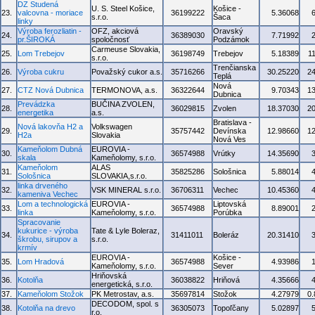
DZ Studená
U. S. Steel Košice,
Košice -
23.
valcovna - moriace
36199222
5.36068
s.r.o.
Šaca
linky
Výroba ferozliatin -
OFZ, akciová
Oravský
24.
36389030
7.71992
pr.ŠIROKÁ
spoločnosť
Podzámok
Carmeuse Slovakia,
25.
Lom Trebejov
36198749
Trebejov
5.18389
1
s.r.o.
Trenčianska
26.
Výroba cukru
Považský cukor a.s.
35716266
30.25220
2
Teplá
Nová
27.
CTZ Nová Dubnica
TERMONOVA, a.s.
36322644
9.70343
1
Dubnica
Prevádzka
BUČINA ZVOLEN,
28.
36029815
Zvolen
18.37030
2
energetika
a.s.
Bratislava -
Nová lakovňa H2 a
Volkswagen
29.
35757442
Devínska
12.98660
1
H2a
Slovakia
Nová Ves
Kameňolom Dubná
EUROVIA -
30.
36574988
Vrútky
14.35690
skala
Kameňolomy, s.r.o.
Kameňolom
ALAS
31.
35825286
Sološnica
5.88014
Sološnica
SLOVAKIA,s.r.o.
linka drveného
32.
VSK MINERAL s.r.o.
36706311
Vechec
10.45360
kameniva Vechec
Lom a technologická
EUROVIA -
Liptovská
33.
36574988
8.89001
linka
Kameňolomy, s.r.o.
Porúbka
Spracovanie
kukurice - výroba
Tate & Lyle Boleraz,
34.
31411011
Boleráz
20.31410
škrobu, sirupov a
s.r.o.
krmív
EUROVIA -
Košice -
35.
Lom Hradová
36574988
4.93986
Kameňolomy, s.r.o.
Sever
Hriňovská
36.
Kotolňa
36038822
Hriňová
4.35666
energetická, s.r.o.
37.
Kameňolom Stožok
PK Metrostav, a.s.
35697814
Stožok
4.27979
0
DECODOM, spol. s
38.
Kotolňa na drevo
36305073
Topoľčany
5.02897
r.o.