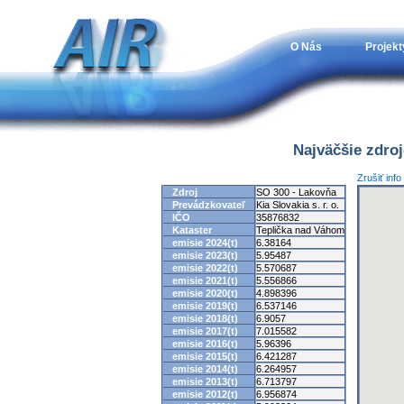
O Nás
Projekt
Najväčšie zdro
Zrušiť inf
Zdroj
SO 300 - Lakovňa
Prevádzkovateľ
Kia Slovakia s. r. o.
IČO
35876832
Kataster
Teplička nad Váhom
emisie 2024(t)
6.38164
emisie 2023(t)
5.95487
emisie 2022(t)
5.570687
emisie 2021(t)
5.556866
emisie 2020(t)
4.898396
emisie 2019(t)
6.537146
emisie 2018(t)
6.9057
emisie 2017(t)
7.015582
emisie 2016(t)
5.96396
emisie 2015(t)
6.421287
emisie 2014(t)
6.264957
emisie 2013(t)
6.713797
emisie 2012(t)
6.956874