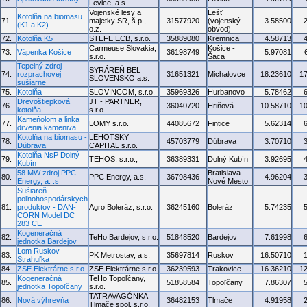
Levice, a.s.
Vojenské lesy a
Lešť
Kotolňa na biomasu
71.
majetky SR, š.p.,
31577920
(vojenský
3.58500
(K1 a K2)
o.z.
obvod)
72.
Kotolňa K5
STEFE ECB, s.r.o.
35889080
Kremnica
4.58713
Carmeuse Slovakia,
Košice -
73.
Vápenka Košice
36198749
5.97081
s.r.o.
Šaca
Tepelný zdroj
SYRÁREŇ BEL
74.
rozprachovej
31651321
Michalovce
18.23610
1
SLOVENSKO a.s.
sušiarne
75.
Kotolňa
SLOVINCOM, s.r.o.
35969326
Hurbanovo
5.78462
Drevoštiepková
JT - PARTNER,
76.
36040720
Hriňová
10.58710
1
kotolňa
s.r.o.
Kameňolom a linka
77.
LOMY s.r.o.
44085672
Fintice
5.62314
drvenia kameniva
Kotolňa na biomasu -
LEHOTSKY
78.
45703779
Dúbrava
3.70710
Dúbrava
CAPITAL s.r.o.
Kotolňa NsP Dolný
79.
TEHOS, s.r.o.,
36389331
Dolný Kubín
3.92695
Kubín
58 MW zdroj PPC
Bratislava -
80.
PPC Energy, a.s.
36798436
4.96204
Energy, a. .s
Nové Mesto
Sušiareň
poľnohospodárskych
81.
produktov - DAN-
Agro Boleráz, s.r.o.
36245160
Boleráz
5.74235
CORN Model DC
283 CE
Kogeneračná
82.
TeHo Bardejov, s.r.o.
51848520
Bardejov
7.61998
jednotka Bardejov
Lom Ruskov -
83.
PK Metrostav, a.s.
35697814
Ruskov
16.50710
Strahuľka
84.
ZSE Elektrárne s.r.o.
ZSE Elektrárne s.r.o.
36239593
Trakovice
16.36210
1
Kogeneračná
TeHo Topoľčany,
85.
51858584
Topoľčany
7.86307
jednotka Topoľčany
s.r.o.
TATRAVAGÓNKA
86.
Nová výhrevňa
36482153
Tlmače
4.91958
Tlmače spol. s.r.o.