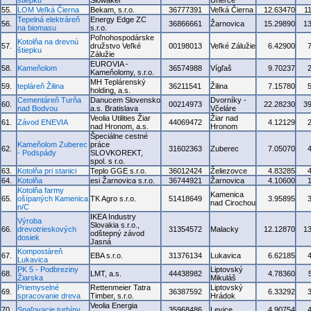
štiepku
Slowakei
Uherce
55.
LOM Veľká Čierna
Bekam, s.r.o.
36777391
Veľká Čierna
12.63470
1
Tepelná elektráreň
Energy Edge ZC
56.
36866661
Žarnovica
15.29890
1
na biomasu
s.r.o.
Poľnohospodárske
Kotolňa na drevnú
57.
družstvo Veľké
00198013
Veľké Zálužie
6.42900
štiepku
Zálužie
EUROVIA -
58.
Kameňolom
36574988
Vígľaš
9.70237
Kameňolomy, s.r.o.
MH Teplárenský
59.
tepláreň Žilina
36211541
Žilina
7.15780
holding, a.s.
Cementáreň Turňa
Danucem Slovensko
Dvorníky -
60.
00214973
22.28230
3
nad Bodvou
a.s. Bratislava
Včeláre
Veolia Utilities Žiar
Žiar nad
61.
Závod ENEVIA
44069472
4.12129
nad Hronom, a.s.
Hronom
Špeciálne cestné
Kameňolom Zuberec
práce
62.
31602363
Zuberec
7.05070
- Podspády
SLOVKOREKT,
spol. s r.o.
63.
Kotolňa pri stanici
Teplo GGE s.r.o.
36012424
Želiezovce
4.83285
64.
Kotolňa
esi Žarnovica s.r.o.
36744921
Žarnovica
4.10600
Kotolňa farmy
Kamenica
65.
ošípaných Kamenica
TK Agro s.r.o.
51418649
3.95895
nad Cirochou
n/C
IKEA Industry
Výroba
Slovakia s.r.o.,
66.
drevotrieskových
31354572
Malacky
12.12870
1
odštepný závod
dosiek
Jasná
Kompostáreň
67.
EBA s.r.o.
31376134
Lukavica
6.62185
Lukavica
PK 5 - Podbreziny
Liptovský
68.
LMT, a.s.
44438982
4.78360
Žiarska
Mikuláš
Priemyselné
Rettenmeier Tatra
Liptovský
69.
36387592
6.33292
spracovanie dreva
Timber, s.r.o.
Hrádok
Veolia Energia
70.
Spaľovacie turbíny
35968486
Levice
4.90754