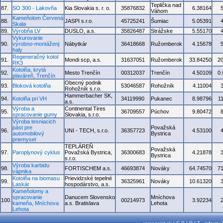
Teplička nad
87.
SO 300 - Lakovňa
Kia Slovakia s. r. o.
35876832
6.38164
Váhom
Kameňolom Červená
88.
JASPI s.r.o.
45725241
Šumiac
5.05391
Skala
89.
Výrobňa LV
DUSLO, a.s.
35826487
Strážske
5.55170
Vykurovanie
90.
výrobno-montáženj
Nábytkár
36418668
Ružomberok
4.15678
haly
Regeneračný kotol
91.
Mondi scp, a.s.
31637051
Ružomberok
33.84250
2
RK3
Kotolňa, krytá
92.
Mesto Trenčín
00312037
Trenčín
4.50109
0
plaváreň, Trenčín
Obecný podnik
93.
Bloková kotolňa
53046587
Rohožník
4.11004
Rohožník s.r.o.
Hammerbacher SK,
94.
Kotolňa pri VH
34119990
Pukanec
8.98796
1
a.s.
Výroba a
Continental Tires
95.
36709557
Púchov
9.80472
spracovanie gumy
Slovakia, s.r.o.
Výroba tesniacich
pást pre
Považská
96.
UNI - TECH, s.r.o.
36357723
4.53100
automobilový
Bystrica
priemysel
TEPLÁREŇ
Považská
97.
Paroplynový cyklus
Považská Bystrica,
36300683
4.21878
Bystrica
s.r.o.
Výroba karbidu
98.
FORTISCHEM a.s.
46693874
Nováky
64.74570
7
vápnika
Kotolňa na biomasu
Prievidzské tepelné
99.
36325961
Nováky
10.61320
Laskár
hospodárstvo, a.s.
Kameňolomy a
spracovanie
Danucem Slovensko
Mníchova
100.
00214973
3.92234
kameňa, Mníchova
a.s. Bratislava
Lehota
Lehota