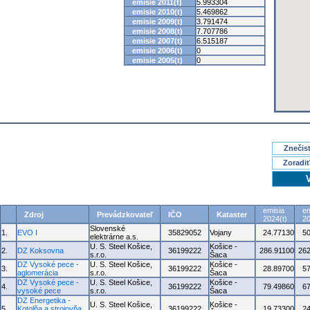
emisie 2011(t)
5.993304
emisie 2010(t)
5.469862
emisie 2009(t)
3.791474
emisie 2008(t)
7.707786
emisie 2007(t)
6.515187
emisie 2006(t)
0
emisie 2005(t)
0
Znečisť
Zoradiť
emisia
em
Zdroj
Prevádzkovateľ
IČO
Kataster
2024(t)
20
Slovenské
1.
EVO I
35829052
Vojany
24.77130
5
elektrárne a.s.
U. S. Steel Košice,
Košice -
2.
DZ Koksovna
36199222
286.91100
262
s.r.o.
Šaca
DZ Vysoké pece -
U. S. Steel Košice,
Košice -
3.
36199222
28.89700
5
aglomerácia
s.r.o.
Šaca
DZ Vysoké pece -
U. S. Steel Košice,
Košice -
4.
36199222
79.49860
6
vysoké pece
s.r.o.
Šaca
DZ Energetika -
U. S. Steel Košice,
Košice -
5.
Kotolňa a strojovňa
36199222
19.73300
2