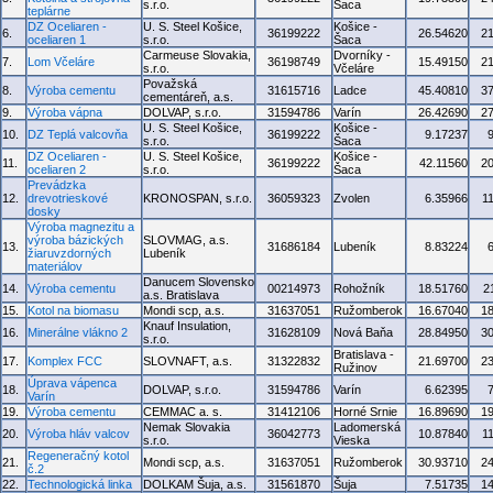
s.r.o.
Šaca
teplárne
DZ Oceliaren -
U. S. Steel Košice,
Košice -
6.
36199222
26.54620
2
oceliaren 1
s.r.o.
Šaca
Carmeuse Slovakia,
Dvorníky -
7.
Lom Včeláre
36198749
15.49150
2
s.r.o.
Včeláre
Považská
8.
Výroba cementu
31615716
Ladce
45.40810
3
cementáreň, a.s.
9.
Výroba vápna
DOLVAP, s.r.o.
31594786
Varín
26.42690
2
U. S. Steel Košice,
Košice -
10.
DZ Teplá valcovňa
36199222
9.17237
s.r.o.
Šaca
DZ Oceliaren -
U. S. Steel Košice,
Košice -
11.
36199222
42.11560
2
oceliaren 2
s.r.o.
Šaca
Prevádzka
12.
drevotrieskové
KRONOSPAN, s.r.o.
36059323
Zvolen
6.35966
1
dosky
Výroba magnezitu a
výroba bázických
SLOVMAG, a.s.
13.
31686184
Lubeník
8.83224
žiaruvzdorných
Lubeník
materiálov
Danucem Slovensko
14.
Výroba cementu
00214973
Rohožník
18.51760
2
a.s. Bratislava
15.
Kotol na biomasu
Mondi scp, a.s.
31637051
Ružomberok
16.67040
1
Knauf Insulation,
16.
Minerálne vlákno 2
31628109
Nová Baňa
28.84950
3
s.r.o.
Bratislava -
17.
Komplex FCC
SLOVNAFT, a.s.
31322832
21.69700
2
Ružinov
Úprava vápenca
18.
DOLVAP, s.r.o.
31594786
Varín
6.62395
Varín
19.
Výroba cementu
CEMMAC a. s.
31412106
Horné Srnie
16.89690
1
Nemak Slovakia
Ladomerská
20.
Výroba hláv valcov
36042773
10.87840
1
s.r.o.
Vieska
Regeneračný kotol
21.
Mondi scp, a.s.
31637051
Ružomberok
30.93710
2
č.2
22.
Technologická linka
DOLKAM Šuja, a.s.
31561870
Šuja
7.51735
1