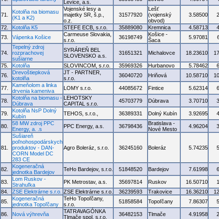
Levice, a.s.
Vojenské lesy a
Lešť
Kotolňa na biomasu
71.
majetky SR, š.p.,
31577920
(vojenský
3.58500
(K1 a K2)
o.z.
obvod)
72.
Kotolňa K5
STEFE ECB, s.r.o.
35889080
Kremnica
4.58713
Carmeuse Slovakia,
Košice -
73.
Vápenka Košice
36198749
5.97081
s.r.o.
Šaca
Tepelný zdroj
SYRÁREŇ BEL
74.
rozprachovej
31651321
Michalovce
18.23610
1
SLOVENSKO a.s.
sušiarne
75.
Kotolňa
SLOVINCOM, s.r.o.
35969326
Hurbanovo
5.78462
Drevoštiepková
JT - PARTNER,
76.
36040720
Hriňová
10.58710
1
kotolňa
s.r.o.
Kameňolom a linka
77.
LOMY s.r.o.
44085672
Fintice
5.62314
drvenia kameniva
Kotolňa na biomasu -
LEHOTSKY
78.
45703779
Dúbrava
3.70710
Dúbrava
CAPITAL s.r.o.
Kotolňa NsP Dolný
79.
TEHOS, s.r.o.,
36389331
Dolný Kubín
3.92695
Kubín
58 MW zdroj PPC
Bratislava -
80.
PPC Energy, a.s.
36798436
4.96204
Energy, a. .s
Nové Mesto
Sušiareň
poľnohospodárskych
81.
produktov - DAN-
Agro Boleráz, s.r.o.
36245160
Boleráz
5.74235
CORN Model DC
283 CE
Kogeneračná
82.
TeHo Bardejov, s.r.o.
51848520
Bardejov
7.61998
jednotka Bardejov
Lom Ruskov -
83.
PK Metrostav, a.s.
35697814
Ruskov
16.50710
Strahuľka
84.
ZSE Elektrárne s.r.o.
ZSE Elektrárne s.r.o.
36239593
Trakovice
16.36210
1
Kogeneračná
TeHo Topoľčany,
85.
51858584
Topoľčany
7.86307
jednotka Topoľčany
s.r.o.
TATRAVAGÓNKA
86.
Nová výhrevňa
36482153
Tlmače
4.91958
Tlmače spol. s.r.o.