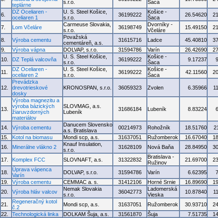
s.r.o.
Šaca
teplárne
DZ Oceliaren -
U. S. Steel Košice,
Košice -
6.
36199222
26.54620
2
oceliaren 1
s.r.o.
Šaca
Carmeuse Slovakia,
Dvorníky -
7.
Lom Včeláre
36198749
15.49150
2
s.r.o.
Včeláre
Považská
8.
Výroba cementu
31615716
Ladce
45.40810
3
cementáreň, a.s.
9.
Výroba vápna
DOLVAP, s.r.o.
31594786
Varín
26.42690
2
U. S. Steel Košice,
Košice -
10.
DZ Teplá valcovňa
36199222
9.17237
s.r.o.
Šaca
DZ Oceliaren -
U. S. Steel Košice,
Košice -
11.
36199222
42.11560
2
oceliaren 2
s.r.o.
Šaca
Prevádzka
12.
drevotrieskové
KRONOSPAN, s.r.o.
36059323
Zvolen
6.35966
1
dosky
Výroba magnezitu a
výroba bázických
SLOVMAG, a.s.
13.
31686184
Lubeník
8.83224
žiaruvzdorných
Lubeník
materiálov
Danucem Slovensko
14.
Výroba cementu
00214973
Rohožník
18.51760
2
a.s. Bratislava
15.
Kotol na biomasu
Mondi scp, a.s.
31637051
Ružomberok
16.67040
1
Knauf Insulation,
16.
Minerálne vlákno 2
31628109
Nová Baňa
28.84950
3
s.r.o.
Bratislava -
17.
Komplex FCC
SLOVNAFT, a.s.
31322832
21.69700
2
Ružinov
Úprava vápenca
18.
DOLVAP, s.r.o.
31594786
Varín
6.62395
Varín
19.
Výroba cementu
CEMMAC a. s.
31412106
Horné Srnie
16.89690
1
Nemak Slovakia
Ladomerská
20.
Výroba hláv valcov
36042773
10.87840
1
s.r.o.
Vieska
Regeneračný kotol
21.
Mondi scp, a.s.
31637051
Ružomberok
30.93710
2
č.2
22.
Technologická linka
DOLKAM Šuja, a.s.
31561870
Šuja
7.51735
1