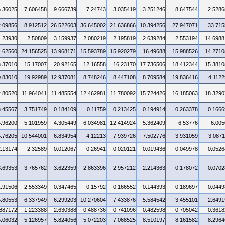
6.36025
7.606458
9.666739
7.24743
3.035419
3.251246
8.647544
2.5286
2.09856
8.912512
26.522603
36.645002
21.636866
10.394256
27.947071
33.715
1.23930
2.50809
3.159937
2.080219
2.195819
2.639284
2.553194
14.6988
4.62560
24.156525
13.968171
15.593789
15.920279
16.49688
15.988526
14.2710
3.37010
15.17007
20.92165
12.16558
16.23170
17.736506
18.412344
15.3810
0.83010
19.92989
12.937081
8.748246
8.447108
8.709584
19.836416
4.1122
2.80520
11.964041
11.485554
12.462981
11.780092
15.724426
16.185063
18.3290
3.45567
3.751749
0.184109
0.11759
0.213425
0.194914
0.263378
0.1666
4.96200
5.101959
4.305449
6.034981
12.414924
5.362409
6.53776
6.005
4.76205
10.544001
6.834954
4.12213
7.939726
7.502776
3.931059
3.0871
2.13174
2.32589
0.012067
0.26941
0.020121
0.019436
0.049978
0.0526
3.69353
3.765762
3.622359
2.863396
2.957212
2.214363
0.178072
0.0702
1.91506
2.553349
0.347465
0.15792
0.166552
0.144393
0.189697
0.0449
4.80553
6.337949
6.299203
10.270604
7.433876
5.584542
3.455101
2.6491
.887172
1.223388
2.630388
0.488736
0.741096
0.482598
0.705042
0.3618
5.06032
5.126957
5.824056
5.072203
7.068525
8.510197
8.161582
8.2964