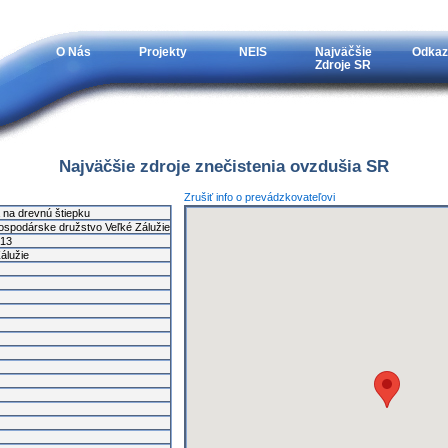
O Nás
Projekty
NEIS
Najväčšie
Odkaz
Zdroje SR
Najväčšie zdroje znečistenia ovzdušia SR
Zrušiť info o prevádzkovateľovi
 na drevnú štiepku
ospodárske družstvo Veľké Zálužie
13
álužie