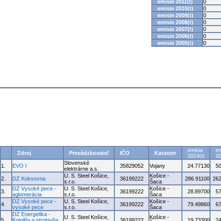
emisie 2011(t)
0
emisie 2010(t)
0
emisie 2009(t)
0
emisie 2008(t)
0
emisie 2007(t)
0
emisie 2006(t)
0
emisie 2005(t)
0
emisia
em
Zdroj
Prevádzkovateľ
IČO
Kataster
2024(t)
20
Slovenské
1.
EVO I
35829052
Vojany
24.77130
5
elektrárne a.s.
U. S. Steel Košice,
Košice -
2.
DZ Koksovna
36199222
286.91100
262
s.r.o.
Šaca
DZ Vysoké pece -
U. S. Steel Košice,
Košice -
3.
36199222
28.89700
5
aglomerácia
s.r.o.
Šaca
DZ Vysoké pece -
U. S. Steel Košice,
Košice -
4.
36199222
79.49860
6
vysoké pece
s.r.o.
Šaca
DZ Energetika -
U. S. Steel Košice,
Košice -
5.
Kotolňa a strojovňa
36199222
19.73300
2