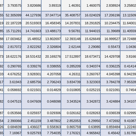
87
3.793575
3.820686
3.89319
1.46391
1.460075
2.838924
3.2580
55
52.305099
44.127936
37.047714
35.408757
16.024029
17.206196
13.1150
19
22.187228
20.519303
16.458345
14.207831
18.291825
10.234475
11.6400
85
15.711291
14.741663
13.488173
9.56781
11.944015
11.39689
11.4055
88
17.003462
15.48552
13.802697
12.393148
15.626649
16.999527
18.7248
92
2.817072
2.822292
2.326804
2.62144
2.29080
0.55473
1.043
73
18.622176
18.531432
20.169276
17.512897
18.673471
14.429708
3.816
92
0.290765
0.339276
0.338055
0.285209
0.340374
0.336225
0.4141
03
4.676252
3.928301
4.207058
4.26311
3.260767
4.045398
6.9423
17
3.61943
2.685756
2.706243
3.834739
3.323303
3.784278
7.9532
41
0.058692
0.021501
0.014829
0.010805
0.025215
0.021091
0.745
82
0.047515
0.047609
0.048098
3.343524
3.342872
3.424884
3.3410
87
0.053566
0.025937
0.029306
0.026162
0.028263
0.036539
0.0299
54
2.390066
2.451159
3.487802
2.852053
6.29950
7.472692
9.4108
26
0.684839
1.436027
0.558363
0.865759
0.63895
0.859484
1.2224
65
7.16967
9.025793
7.754035
7.176321
4.965842
6.45642
1.8178