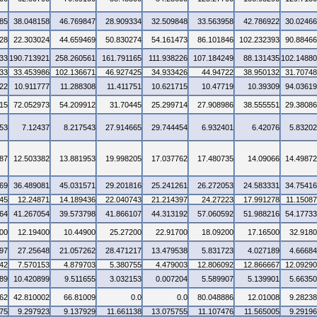
85
38.048158
46.769847
28.909334
32.509848
33.563958
42.786922
30.0246
28
22.303024
44.659469
50.830274
54.161473
86.101846
102.232393
90.8846
33
190.713921
258.260561
161.791165
111.938226
107.184249
88.131435
102.1488
33
33.453986
102.136671
46.927425
34.933426
44.94722
38.950132
31.7074
22
10.911777
11.288308
11.411751
10.621715
10.47719
10.39309
94.0361
15
72.052973
54.209912
31.70445
25.299714
27.908986
38.555551
29.3808
53
7.12437
8.217543
27.914665
29.744454
6.932401
6.42076
5.8320
87
12.503382
13.881953
19.998205
17.037762
17.480735
14.09066
14.4987
69
36.489081
45.031571
29.201816
25.241261
26.272053
24.583331
34.7541
45
12.24871
14.189436
22.040743
21.214397
24.27223
17.991278
11.1508
64
41.267054
39.573798
41.866107
44.313192
57.060592
51.988216
54.1773
00
12.19400
10.44900
25.27200
22.91700
18.09200
17.16500
32.918
97
27.25648
21.057262
28.471217
13.479538
5.831723
4.027189
4.6668
42
7.570153
4.879703
5.380755
4.479003
12.806092
12.866667
12.0929
89
10.420899
9.511655
3.032153
0.007204
5.589907
5.139901
5.6635
62
42.810002
66.81009
0.0
0.0
80.048886
12.01008
9.2823
75
9.297923
9.137929
11.661138
13.075755
11.107476
11.565005
9.2919