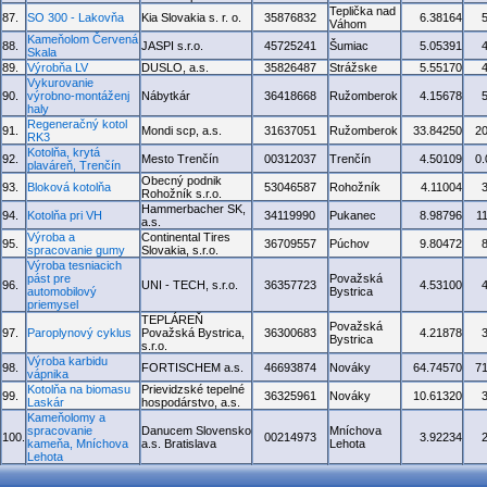
Teplička nad
87.
SO 300 - Lakovňa
Kia Slovakia s. r. o.
35876832
6.38164
Váhom
Kameňolom Červená
88.
JASPI s.r.o.
45725241
Šumiac
5.05391
Skala
89.
Výrobňa LV
DUSLO, a.s.
35826487
Strážske
5.55170
Vykurovanie
90.
výrobno-montáženj
Nábytkár
36418668
Ružomberok
4.15678
haly
Regeneračný kotol
91.
Mondi scp, a.s.
31637051
Ružomberok
33.84250
2
RK3
Kotolňa, krytá
92.
Mesto Trenčín
00312037
Trenčín
4.50109
0
plaváreň, Trenčín
Obecný podnik
93.
Bloková kotolňa
53046587
Rohožník
4.11004
Rohožník s.r.o.
Hammerbacher SK,
94.
Kotolňa pri VH
34119990
Pukanec
8.98796
1
a.s.
Výroba a
Continental Tires
95.
36709557
Púchov
9.80472
spracovanie gumy
Slovakia, s.r.o.
Výroba tesniacich
pást pre
Považská
96.
UNI - TECH, s.r.o.
36357723
4.53100
automobilový
Bystrica
priemysel
TEPLÁREŇ
Považská
97.
Paroplynový cyklus
Považská Bystrica,
36300683
4.21878
Bystrica
s.r.o.
Výroba karbidu
98.
FORTISCHEM a.s.
46693874
Nováky
64.74570
7
vápnika
Kotolňa na biomasu
Prievidzské tepelné
99.
36325961
Nováky
10.61320
Laskár
hospodárstvo, a.s.
Kameňolomy a
spracovanie
Danucem Slovensko
Mníchova
100.
00214973
3.92234
kameňa, Mníchova
a.s. Bratislava
Lehota
Lehota