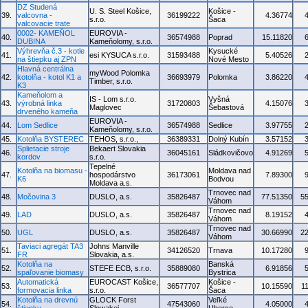
DZ Studená
U. S. Steel Košice,
Košice -
39.
valcovna -
36199222
4.36774
s.r.o.
Šaca
valcovacie trate
0002- KAMEŇOL
EUROVIA -
40.
36574988
Poprad
15.11820
DUBINA
Kameňolomy, s.r.o.
Výhrevňa č.3 - kotle
Kysucké
41.
esi KYSUCA s.r.o.
31593488
5.40526
na štiepku aj ZPN
Nové Mesto
Hlavná centrálna
myWood Polomka
42.
kotolňa - kotol K1 a
36693979
Polomka
3.86220
Timber, s.r.o.
K3
Kameňolom a
IS - Lom s.r.o.
Vyšná
43.
výrobná linka
31720803
4.15076
Maglovec
Šebastová
drveného kameňa
EUROVIA -
44.
Lom Sedlice
36574988
Sedlice
3.97755
Kameňolomy, s.r.o.
45.
Kotolňa BYSTEREC
TEHOS, s.r.o.,
36389331
Dolný Kubín
3.57152
Splietacie stroje
Bekaert Slovakia
46.
36045161
Sládkovičovo
4.91269
kordov
s.r.o.
Tepelné
Kotolňa na biomasu -
Moldava nad
47.
hospodárstvo
36173061
7.89300
K6
Bodvou
Moldava a.s.
Trnovec nad
48.
Močovina 3
DUSLO, a.s.
35826487
77.51350
5
Váhom
Trnovec nad
49.
LAD
DUSLO, a.s.
35826487
8.19152
Váhom
Trnovec nad
50.
UGL
DUSLO, a.s.
35826487
30.66990
2
Váhom
Taviaci agregát TA3
Johns Manville
51.
34126520
Trnava
10.17280
FR
Slovakia, a.s.
Kotolňa na
Banská
52.
STEFE ECB, s.r.o.
35889080
6.91856
spaľovanie biomasy
Bystrica
Automatická
EUROCAST Košice,
Košice -
53.
36577707
10.15590
1
formovacia linka
s.r.o.
Šaca
Kotolňa na drevnú
GLOCK Forst
Veľké
54.
47543060
4.05000