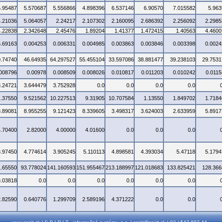
5.95487
5.570687
5.556866
4.898396
6.537146
6.90570
7.015582
5.963
4.21036
5.064057
2.24217
2.107302
2.160095
2.686392
2.256092
2.2985
4.22838
2.342648
2.45476
1.89204
1.41377
1.472415
1.40563
4.4600
5.69163
0.004253
0.006331
0.004985
0.003863
0.003846
0.003398
0.0024
0.74740
46.64935
64.297527
55.455104
33.597086
38.881477
39.238103
29.7531
.008796
0.00978
0.008509
0.008026
0.010817
0.011203
0.010242
0.0115
3.24721
3.644479
3.752928
0.0
0.0
0.0
0.0
1.37550
9.521562
10.227513
9.31905
10.707584
1.13550
1.849702
1.7184
8.89081
8.955255
9.121423
8.339605
3.498317
3.624003
2.633959
5.8917
4.70400
2.82000
4.00000
4.01600
0.0
0.0
0.0
3.97450
4.774614
3.905245
5.110113
4.898581
4.393034
5.47118
5.1794
1.65550
93.778024
141.160593
151.955467
213.188997
121.018683
133.825421
128.366
3.03818
0.0
0.0
0.0
0.0
0.0
0.0
2.82590
0.640776
1.299709
2.589196
4.371222
0.0
0.0