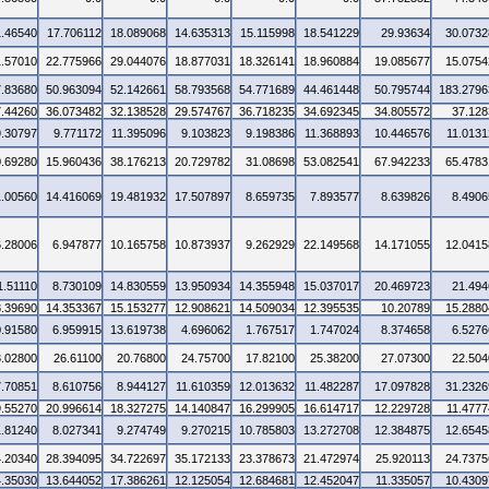
1.46540
17.706112
18.089068
14.635313
15.115998
18.541229
29.93634
30.0732
1.57010
22.775966
29.044076
18.877031
18.326141
18.960884
19.085677
15.0754
7.83680
50.963094
52.142661
58.793568
54.771689
44.461448
50.795744
183.2796
7.44260
36.073482
32.138528
29.574767
36.718235
34.692345
34.805572
37.128
9.30797
9.771172
11.395096
9.103823
9.198386
11.368893
10.446576
11.0131
0.69280
15.960436
38.176213
20.729782
31.08698
53.082541
67.942233
65.4783
1.00560
14.416069
19.481932
17.507897
8.659735
7.893577
8.639826
8.4906
6.28006
6.947877
10.165758
10.873937
9.262929
22.149568
14.171055
12.0415
1.51110
8.730109
14.830559
13.950934
14.355948
15.037017
20.469723
21.494
8.39690
14.353367
15.153277
12.908621
14.509034
12.395535
10.20789
15.2880
0.91580
6.959915
13.619738
4.696062
1.767517
1.747024
8.374658
6.5276
3.02800
26.61100
20.76800
24.75700
17.82100
25.38200
27.07300
22.504
7.70851
8.610756
8.944127
11.610359
12.013632
11.482287
17.097828
31.2326
9.55270
20.996614
18.327275
14.140847
16.299905
16.614717
12.229728
11.4777
1.81240
8.027341
9.274749
9.270215
10.785803
13.272708
12.384875
12.6545
4.20340
28.394095
34.722697
35.172133
23.378673
21.472974
25.920113
24.7375
4.35030
13.644052
17.386261
12.125054
12.684681
12.452047
11.335057
10.4309