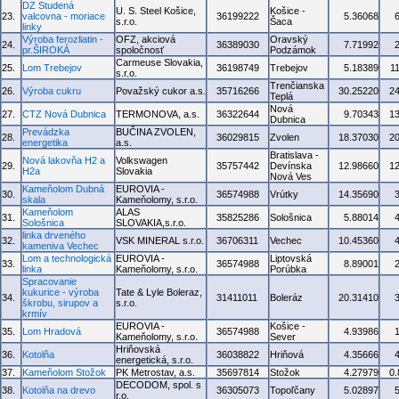
DZ Studená
U. S. Steel Košice,
Košice -
23.
valcovna - moriace
36199222
5.36068
s.r.o.
Šaca
linky
Výroba ferozliatin -
OFZ, akciová
Oravský
24.
36389030
7.71992
pr.ŠIROKÁ
spoločnosť
Podzámok
Carmeuse Slovakia,
25.
Lom Trebejov
36198749
Trebejov
5.18389
1
s.r.o.
Trenčianska
26.
Výroba cukru
Považský cukor a.s.
35716266
30.25220
2
Teplá
Nová
27.
CTZ Nová Dubnica
TERMONOVA, a.s.
36322644
9.70343
1
Dubnica
Prevádzka
BUČINA ZVOLEN,
28.
36029815
Zvolen
18.37030
2
energetika
a.s.
Bratislava -
Nová lakovňa H2 a
Volkswagen
29.
35757442
Devínska
12.98660
1
H2a
Slovakia
Nová Ves
Kameňolom Dubná
EUROVIA -
30.
36574988
Vrútky
14.35690
skala
Kameňolomy, s.r.o.
Kameňolom
ALAS
31.
35825286
Sološnica
5.88014
Sološnica
SLOVAKIA,s.r.o.
linka drveného
32.
VSK MINERAL s.r.o.
36706311
Vechec
10.45360
kameniva Vechec
Lom a technologická
EUROVIA -
Liptovská
33.
36574988
8.89001
linka
Kameňolomy, s.r.o.
Porúbka
Spracovanie
kukurice - výroba
Tate & Lyle Boleraz,
34.
31411011
Boleráz
20.31410
škrobu, sirupov a
s.r.o.
krmív
EUROVIA -
Košice -
35.
Lom Hradová
36574988
4.93986
Kameňolomy, s.r.o.
Sever
Hriňovská
36.
Kotolňa
36038822
Hriňová
4.35666
energetická, s.r.o.
37.
Kameňolom Stožok
PK Metrostav, a.s.
35697814
Stožok
4.27979
0
DECODOM, spol. s
38.
Kotolňa na drevo
36305073
Topoľčany
5.02897
r.o.