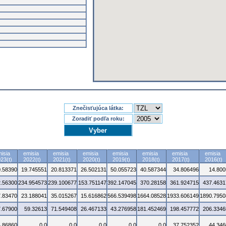
Znečisťujúca látka:
Zoradiť podľa roku:
isia
emisia
emisia
emisia
emisia
emisia
emisia
emisia
23(t)
2022(t)
2021(t)
2020(t)
2019(t)
2018(t)
2017(t)
2016(t)
0.58390
19.745551
20.813371
26.502131
50.055723
40.587344
34.806496
14.800
.56300
234.954573
239.100677
153.751147
392.147045
370.28158
361.924715
437.4631
7.83470
23.188041
35.015267
15.616862
566.539498
1664.08528
1933.606149
1890.7950
7.67900
59.32613
71.549408
26.467133
43.276958
181.452469
198.457772
206.3346
4.86860
0.0
0.0
0.0
0.0
0.0
37.752352
44.346