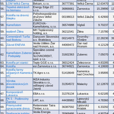
štiepku
Slowakei
Uherce
55.
LOM Veľká Čierna
Bekam, s.r.o.
36777391
Veľká Čierna
12.63470
1
Tepelná elektráreň
Energy Edge ZC
56.
36866661
Žarnovica
15.29890
1
na biomasu
s.r.o.
Poľnohospodárske
Kotolňa na drevnú
57.
družstvo Veľké
00198013
Veľké Zálužie
6.42900
štiepku
Zálužie
EUROVIA -
58.
Kameňolom
36574988
Vígľaš
9.70237
Kameňolomy, s.r.o.
MH Teplárenský
59.
tepláreň Žilina
36211541
Žilina
7.15780
holding, a.s.
Cementáreň Turňa
Danucem Slovensko
Dvorníky -
60.
00214973
22.28230
3
nad Bodvou
a.s. Bratislava
Včeláre
Veolia Utilities Žiar
Žiar nad
61.
Závod ENEVIA
44069472
4.12129
nad Hronom, a.s.
Hronom
Špeciálne cestné
Kameňolom Zuberec
práce
62.
31602363
Zuberec
7.05070
- Podspády
SLOVKOREKT,
spol. s r.o.
63.
Kotolňa pri stanici
Teplo GGE s.r.o.
36012424
Želiezovce
4.83285
64.
Kotolňa
esi Žarnovica s.r.o.
36744921
Žarnovica
4.10600
Kotolňa farmy
Kamenica
65.
ošípaných Kamenica
TK Agro s.r.o.
51418649
3.95895
nad Cirochou
n/C
IKEA Industry
Výroba
Slovakia s.r.o.,
66.
drevotrieskových
31354572
Malacky
12.12870
1
odštepný závod
dosiek
Jasná
Kompostáreň
67.
EBA s.r.o.
31376134
Lukavica
6.62185
Lukavica
PK 5 - Podbreziny
Liptovský
68.
LMT, a.s.
44438982
4.78360
Žiarska
Mikuláš
Priemyselné
Rettenmeier Tatra
Liptovský
69.
36387592
6.33292
spracovanie dreva
Timber, s.r.o.
Hrádok
Veolia Energia
70.
Spaľovacie turbíny
35968486
Levice
4.90754