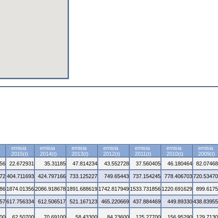
emisia
emisia
emisia
emisia
emisia
emisia
emisia
2015(t)
2014(t)
2013(t)
2012(t)
2011(t)
2010(t)
2009(t)
56
22.672931
35.31185
47.814234
43.552728
37.560405
46.180464
82.0746
72
404.711693
424.797166
733.125227
749.65443
737.154245
778.406703
720.5347
86
1874.01356
2086.918678
1891.688619
1742.817949
1533.731856
1220.691629
899.617
57
617.756334
612.506517
521.167123
465.220669
437.884469
449.89330
438.8395
00
62.50700
70.69100
58.43300
84.23600
125.27700
156.95290
129.713