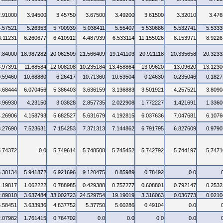
2.91000
3.94500
3.45750
3.67500
3.49200
3.61500
3.32010
3.476
4.57521
5.26353
5.700939
5.038411
5.55407
5.530686
5.532741
5.5333
6.11231
6.260677
6.410912
4.487939
6.533114
11.155026
8.153971
8.9226
7.84000
18.987282
20.062509
21.566409
19.141103
20.921118
20.335658
20.3233
6.97391
11.68584
12.008208
10.235184
13.458864
13.09620
13.09620
13.1230
0.59460
10.68880
6.26417
10.71360
10.53504
0.24630
0.235046
0.1827
6.68444
6.070456
5.386403
3.636159
3.136883
3.501921
4.257521
3.8090
3.96930
4.23150
3.03828
2.857735
2.022908
1.772227
1.421691
1.3360
4.26906
4.158793
5.682527
5.631679
4.192815
6.037636
7.047681
6.1076
3.27690
7.523631
7.154253
7.371313
7.144862
6.791795
6.827609
0.9790
5.74372
0.0
5.749614
5.748508
5.745452
5.742792
5.744197
5.7471
6.30134
5.941872
6.921696
9.120475
8.85989
0.78492
0.0
1.19817
1.062222
0.788985
0.429388
0.757277
0.608801
0.792147
0.2532
2.89010
3.637484
33.002723
24.529754
19.19019
3.316063
0.036773
0.0210
5.58451
3.633936
4.837752
5.37750
5.60286
0.49104
0.0
2.07982
1.761415
0.764702
0.0
0.0
0.0
0.0