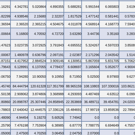
4.16291
4.342781
5.020864
4.890355
5.688281
5.991544
6.065803
3.619
6.82299
4.938546
2.15680
2.32207
1.817529
1.477142
0.581441
0.5783
2.36594
2.36520
2.365215
4.504675
4.011878
4.568914
4.168773
7.5940
4.00664
5.16800
4.70592
4.72720
3.63280
3.44736
3.35160
3.283
3.47623
3.023735
3.072925
3.791843
4.695552
5.324267
4.597033
3.8508
2.00067
1.480978
0.636796
2.097191
2.02387
2.171296
2.043542
1.514
3.87151
4.417952
2.884524
3.909146
4.130951
5.867059
5.831705
5.7062
5.79643
6.128991
6.137055
4.778437
6.608697
3.165604
5.052677
4.9004
9.06750
7.94280
10.90050
9.10950
8.71950
5.02500
8.97900
9.627
5.45740
84.444794
120.61328
117.351799
88.965159
108.10803
107.330016
103.8621
4.50138
2.908062
3.874806
3.368988
4.293093
4.487469
4.63512
6.099
2.80860
20.898787
25.307446
24.858945
22.353869
36.489711
39.454781
24.0203
9.78803
17.640042
12.444575
17.336126
15.484691
17.99719
13.859536
22.7894
5.48090
4.94454
5.19270
5.60526
7.74942
0.0
0.0
1.25790
7.476198
7.753904
6.38985
6.87770
7.788775
6.694649
4.7557
4.05000
2.47500
4.70250
3.06450
2.04750
2.07000
0.0