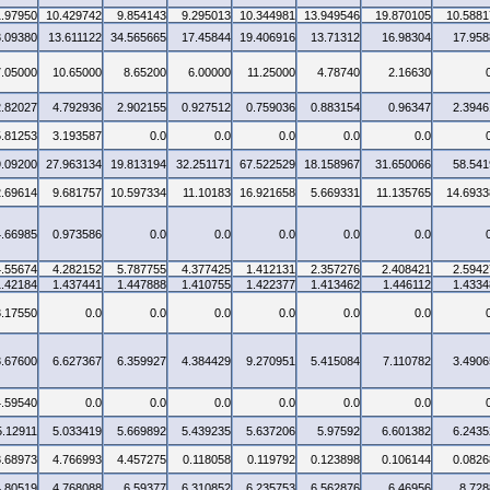
1.97950
10.429742
9.854143
9.295013
10.344981
13.949546
19.870105
10.5881
3.09380
13.611122
34.565665
17.45844
19.406916
13.71312
16.98304
17.958
7.05000
10.65000
8.65200
6.00000
11.25000
4.78740
2.16630
2.82027
4.792936
2.902155
0.927512
0.759036
0.883154
0.96347
2.3946
5.81253
3.193587
0.0
0.0
0.0
0.0
0.0
9.09200
27.963134
19.813194
32.251171
67.522529
18.158967
31.650066
58.541
2.69614
9.681757
10.597334
11.10183
16.921658
5.669331
11.135765
14.6933
4.66985
0.973586
0.0
0.0
0.0
0.0
0.0
4.55674
4.282152
5.787755
4.377425
1.412131
2.357276
2.408421
2.5942
1.42184
1.437441
1.447888
1.410755
1.422377
1.413462
1.446112
1.4334
3.17550
0.0
0.0
0.0
0.0
0.0
0.0
3.67600
6.627367
6.359927
4.384429
9.270951
5.415084
7.110782
3.4906
4.59540
0.0
0.0
0.0
0.0
0.0
0.0
5.12911
5.033419
5.669892
5.439235
5.637206
5.97592
6.601382
6.2435
3.68973
4.766993
4.457275
0.118058
0.119792
0.123898
0.106144
0.0826
4.80519
4.768088
6.59377
6.310852
6.235753
6.562876
6.46956
8.728