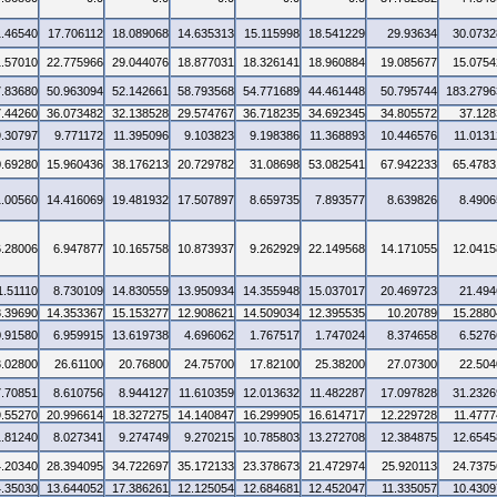
1.46540
17.706112
18.089068
14.635313
15.115998
18.541229
29.93634
30.0732
1.57010
22.775966
29.044076
18.877031
18.326141
18.960884
19.085677
15.0754
7.83680
50.963094
52.142661
58.793568
54.771689
44.461448
50.795744
183.2796
7.44260
36.073482
32.138528
29.574767
36.718235
34.692345
34.805572
37.128
9.30797
9.771172
11.395096
9.103823
9.198386
11.368893
10.446576
11.0131
0.69280
15.960436
38.176213
20.729782
31.08698
53.082541
67.942233
65.4783
1.00560
14.416069
19.481932
17.507897
8.659735
7.893577
8.639826
8.4906
6.28006
6.947877
10.165758
10.873937
9.262929
22.149568
14.171055
12.0415
1.51110
8.730109
14.830559
13.950934
14.355948
15.037017
20.469723
21.494
8.39690
14.353367
15.153277
12.908621
14.509034
12.395535
10.20789
15.2880
0.91580
6.959915
13.619738
4.696062
1.767517
1.747024
8.374658
6.5276
3.02800
26.61100
20.76800
24.75700
17.82100
25.38200
27.07300
22.504
7.70851
8.610756
8.944127
11.610359
12.013632
11.482287
17.097828
31.2326
9.55270
20.996614
18.327275
14.140847
16.299905
16.614717
12.229728
11.4777
1.81240
8.027341
9.274749
9.270215
10.785803
13.272708
12.384875
12.6545
4.20340
28.394095
34.722697
35.172133
23.378673
21.472974
25.920113
24.7375
4.35030
13.644052
17.386261
12.125054
12.684681
12.452047
11.335057
10.4309