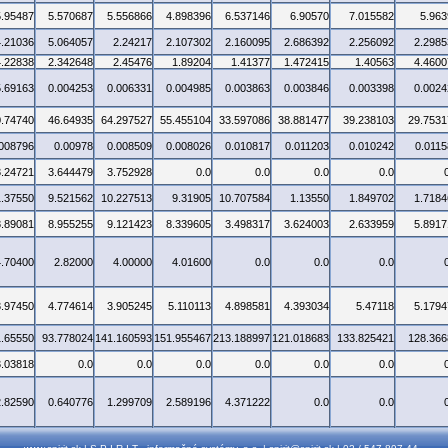
5.95487
5.570687
5.556866
4.898396
6.537146
6.90570
7.015582
5.963
4.21036
5.064057
2.24217
2.107302
2.160095
2.686392
2.256092
2.2985
4.22838
2.342648
2.45476
1.89204
1.41377
1.472415
1.40563
4.4600
5.69163
0.004253
0.006331
0.004985
0.003863
0.003846
0.003398
0.0024
0.74740
46.64935
64.297527
55.455104
33.597086
38.881477
39.238103
29.7531
.008796
0.00978
0.008509
0.008026
0.010817
0.011203
0.010242
0.0115
3.24721
3.644479
3.752928
0.0
0.0
0.0
0.0
1.37550
9.521562
10.227513
9.31905
10.707584
1.13550
1.849702
1.7184
8.89081
8.955255
9.121423
8.339605
3.498317
3.624003
2.633959
5.8917
4.70400
2.82000
4.00000
4.01600
0.0
0.0
0.0
3.97450
4.774614
3.905245
5.110113
4.898581
4.393034
5.47118
5.1794
1.65550
93.778024
141.160593
151.955467
213.188997
121.018683
133.825421
128.366
3.03818
0.0
0.0
0.0
0.0
0.0
0.0
2.82590
0.640776
1.299709
2.589196
4.371222
0.0
0.0