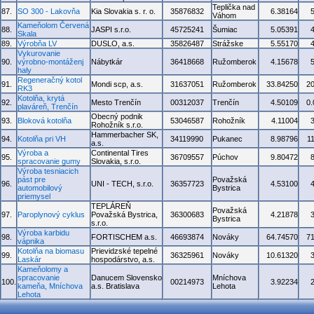
Teplička nad
87.
SO 300 - Lakovňa
Kia Slovakia s. r. o.
35876832
6.38164
Váhom
Kameňolom Červená
88.
JASPI s.r.o.
45725241
Šumiac
5.05391
Skala
89.
Výrobňa LV
DUSLO, a.s.
35826487
Strážske
5.55170
Vykurovanie
90.
výrobno-montáženj
Nábytkár
36418668
Ružomberok
4.15678
haly
Regeneračný kotol
91.
Mondi scp, a.s.
31637051
Ružomberok
33.84250
2
RK3
Kotolňa, krytá
92.
Mesto Trenčín
00312037
Trenčín
4.50109
0
plaváreň, Trenčín
Obecný podnik
93.
Bloková kotolňa
53046587
Rohožník
4.11004
Rohožník s.r.o.
Hammerbacher SK,
94.
Kotolňa pri VH
34119990
Pukanec
8.98796
1
a.s.
Výroba a
Continental Tires
95.
36709557
Púchov
9.80472
spracovanie gumy
Slovakia, s.r.o.
Výroba tesniacich
pást pre
Považská
96.
UNI - TECH, s.r.o.
36357723
4.53100
automobilový
Bystrica
priemysel
TEPLÁREŇ
Považská
97.
Paroplynový cyklus
Považská Bystrica,
36300683
4.21878
Bystrica
s.r.o.
Výroba karbidu
98.
FORTISCHEM a.s.
46693874
Nováky
64.74570
7
vápnika
Kotolňa na biomasu
Prievidzské tepelné
99.
36325961
Nováky
10.61320
Laskár
hospodárstvo, a.s.
Kameňolomy a
spracovanie
Danucem Slovensko
Mníchova
100.
00214973
3.92234
kameňa, Mníchova
a.s. Bratislava
Lehota
Lehota