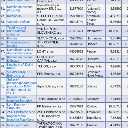
Levice, a.s.
Vojenské lesy a
Lešť
Kotolňa na biomasu
71.
majetky SR, š.p.,
31577920
(vojenský
3.58500
(K1 a K2)
o.z.
obvod)
72.
Kotolňa K5
STEFE ECB, s.r.o.
35889080
Kremnica
4.58713
Carmeuse Slovakia,
Košice -
73.
Vápenka Košice
36198749
5.97081
s.r.o.
Šaca
Tepelný zdroj
SYRÁREŇ BEL
74.
rozprachovej
31651321
Michalovce
18.23610
1
SLOVENSKO a.s.
sušiarne
75.
Kotolňa
SLOVINCOM, s.r.o.
35969326
Hurbanovo
5.78462
Drevoštiepková
JT - PARTNER,
76.
36040720
Hriňová
10.58710
1
kotolňa
s.r.o.
Kameňolom a linka
77.
LOMY s.r.o.
44085672
Fintice
5.62314
drvenia kameniva
Kotolňa na biomasu -
LEHOTSKY
78.
45703779
Dúbrava
3.70710
Dúbrava
CAPITAL s.r.o.
Kotolňa NsP Dolný
79.
TEHOS, s.r.o.,
36389331
Dolný Kubín
3.92695
Kubín
58 MW zdroj PPC
Bratislava -
80.
PPC Energy, a.s.
36798436
4.96204
Energy, a. .s
Nové Mesto
Sušiareň
poľnohospodárskych
81.
produktov - DAN-
Agro Boleráz, s.r.o.
36245160
Boleráz
5.74235
CORN Model DC
283 CE
Kogeneračná
82.
TeHo Bardejov, s.r.o.
51848520
Bardejov
7.61998
jednotka Bardejov
Lom Ruskov -
83.
PK Metrostav, a.s.
35697814
Ruskov
16.50710
Strahuľka
84.
ZSE Elektrárne s.r.o.
ZSE Elektrárne s.r.o.
36239593
Trakovice
16.36210
1
Kogeneračná
TeHo Topoľčany,
85.
51858584
Topoľčany
7.86307
jednotka Topoľčany
s.r.o.
TATRAVAGÓNKA
86.
Nová výhrevňa
36482153
Tlmače
4.91958
Tlmače spol. s.r.o.