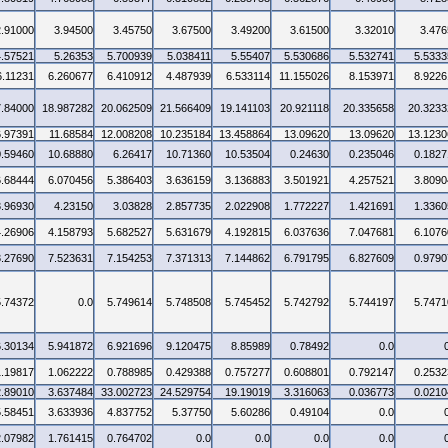
2.91000
3.94500
3.45750
3.67500
3.49200
3.61500
3.32010
3.476
4.57521
5.26353
5.700939
5.038411
5.55407
5.530686
5.532741
5.5333
6.11231
6.260677
6.410912
4.487939
6.533114
11.155026
8.153971
8.9226
7.84000
18.987282
20.062509
21.566409
19.141103
20.921118
20.335658
20.3233
6.97391
11.68584
12.008208
10.235184
13.458864
13.09620
13.09620
13.1230
0.59460
10.68880
6.26417
10.71360
10.53504
0.24630
0.235046
0.1827
6.68444
6.070456
5.386403
3.636159
3.136883
3.501921
4.257521
3.8090
3.96930
4.23150
3.03828
2.857735
2.022908
1.772227
1.421691
1.3360
4.26906
4.158793
5.682527
5.631679
4.192815
6.037636
7.047681
6.1076
3.27690
7.523631
7.154253
7.371313
7.144862
6.791795
6.827609
0.9790
5.74372
0.0
5.749614
5.748508
5.745452
5.742792
5.744197
5.7471
6.30134
5.941872
6.921696
9.120475
8.85989
0.78492
0.0
1.19817
1.062222
0.788985
0.429388
0.757277
0.608801
0.792147
0.2532
2.89010
3.637484
33.002723
24.529754
19.19019
3.316063
0.036773
0.0210
5.58451
3.633936
4.837752
5.37750
5.60286
0.49104
0.0
2.07982
1.761415
0.764702
0.0
0.0
0.0
0.0