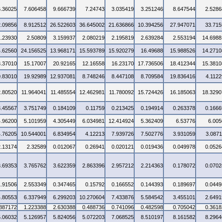
6.36025
7.606458
9.666739
7.24743
3.035419
3.251246
8.647544
2.5286
2.09856
8.912512
26.522603
36.645002
21.636866
10.394256
27.947071
33.715
1.23930
2.50809
3.159937
2.080219
2.195819
2.639284
2.553194
14.6988
4.62560
24.156525
13.968171
15.593789
15.920279
16.49688
15.988526
14.2710
3.37010
15.17007
20.92165
12.16558
16.23170
17.736506
18.412344
15.3810
0.83010
19.92989
12.937081
8.748246
8.447108
8.709584
19.836416
4.1122
2.80520
11.964041
11.485554
12.462981
11.780092
15.724426
16.185063
18.3290
3.45567
3.751749
0.184109
0.11759
0.213425
0.194914
0.263378
0.1666
4.96200
5.101959
4.305449
6.034981
12.414924
5.362409
6.53776
6.005
4.76205
10.544001
6.834954
4.12213
7.939726
7.502776
3.931059
3.0871
2.13174
2.32589
0.012067
0.26941
0.020121
0.019436
0.049978
0.0526
3.69353
3.765762
3.622359
2.863396
2.957212
2.214363
0.178072
0.0702
1.91506
2.553349
0.347465
0.15792
0.166552
0.144393
0.189697
0.0449
4.80553
6.337949
6.299203
10.270604
7.433876
5.584542
3.455101
2.6491
.887172
1.223388
2.630388
0.488736
0.741096
0.482598
0.705042
0.3618
5.06032
5.126957
5.824056
5.072203
7.068525
8.510197
8.161582
8.2964