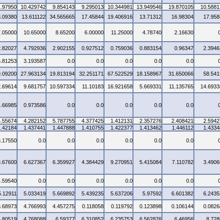
1.97950
10.429742
9.854143
9.295013
10.344981
13.949546
19.870105
10.5881
3.09380
13.611122
34.565665
17.45844
19.406916
13.71312
16.98304
17.958
7.05000
10.65000
8.65200
6.00000
11.25000
4.78740
2.16630
2.82027
4.792936
2.902155
0.927512
0.759036
0.883154
0.96347
2.3946
5.81253
3.193587
0.0
0.0
0.0
0.0
0.0
9.09200
27.963134
19.813194
32.251171
67.522529
18.158967
31.650066
58.541
2.69614
9.681757
10.597334
11.10183
16.921658
5.669331
11.135765
14.6933
4.66985
0.973586
0.0
0.0
0.0
0.0
0.0
4.55674
4.282152
5.787755
4.377425
1.412131
2.357276
2.408421
2.5942
1.42184
1.437441
1.447888
1.410755
1.422377
1.413462
1.446112
1.4334
3.17550
0.0
0.0
0.0
0.0
0.0
0.0
3.67600
6.627367
6.359927
4.384429
9.270951
5.415084
7.110782
3.4906
4.59540
0.0
0.0
0.0
0.0
0.0
0.0
5.12911
5.033419
5.669892
5.439235
5.637206
5.97592
6.601382
6.2435
3.68973
4.766993
4.457275
0.118058
0.119792
0.123898
0.106144
0.0826
4.80519
4.768088
6.59377
6.310852
6.235753
6.562876
6.46956
8.728