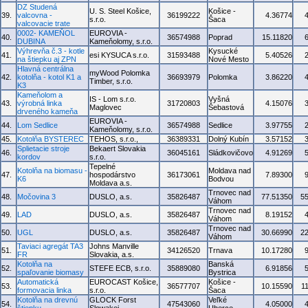
DZ Studená
U. S. Steel Košice,
Košice -
39.
valcovna -
36199222
4.36774
s.r.o.
Šaca
valcovacie trate
0002- KAMEŇOL
EUROVIA -
40.
36574988
Poprad
15.11820
DUBINA
Kameňolomy, s.r.o.
Výhrevňa č.3 - kotle
Kysucké
41.
esi KYSUCA s.r.o.
31593488
5.40526
na štiepku aj ZPN
Nové Mesto
Hlavná centrálna
myWood Polomka
42.
kotolňa - kotol K1 a
36693979
Polomka
3.86220
Timber, s.r.o.
K3
Kameňolom a
IS - Lom s.r.o.
Vyšná
43.
výrobná linka
31720803
4.15076
Maglovec
Šebastová
drveného kameňa
EUROVIA -
44.
Lom Sedlice
36574988
Sedlice
3.97755
Kameňolomy, s.r.o.
45.
Kotolňa BYSTEREC
TEHOS, s.r.o.,
36389331
Dolný Kubín
3.57152
Splietacie stroje
Bekaert Slovakia
46.
36045161
Sládkovičovo
4.91269
kordov
s.r.o.
Tepelné
Kotolňa na biomasu -
Moldava nad
47.
hospodárstvo
36173061
7.89300
K6
Bodvou
Moldava a.s.
Trnovec nad
48.
Močovina 3
DUSLO, a.s.
35826487
77.51350
5
Váhom
Trnovec nad
49.
LAD
DUSLO, a.s.
35826487
8.19152
Váhom
Trnovec nad
50.
UGL
DUSLO, a.s.
35826487
30.66990
2
Váhom
Taviaci agregát TA3
Johns Manville
51.
34126520
Trnava
10.17280
FR
Slovakia, a.s.
Kotolňa na
Banská
52.
STEFE ECB, s.r.o.
35889080
6.91856
spaľovanie biomasy
Bystrica
Automatická
EUROCAST Košice,
Košice -
53.
36577707
10.15590
1
formovacia linka
s.r.o.
Šaca
Kotolňa na drevnú
GLOCK Forst
Veľké
54.
47543060
4.05000