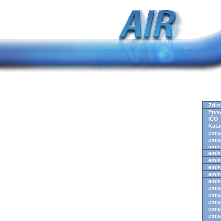
Zdro
Prev
IČO
Kata
emisi
emisi
emisi
emisi
emisi
emisi
emisi
emisi
emisi
emisi
emisi
emisi
emisi