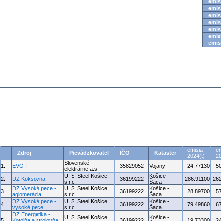
emisi
emisi
emisi
emisi
emisi
emisi
emisi
emisia
em
Zdroj
Prevádzkovateľ
IČO
Kataster
2024(t)
20
Slovenské
1.
EVO I
35829052
Vojany
24.77130
5
elektrárne a.s.
U. S. Steel Košice,
Košice -
2.
DZ Koksovna
36199222
286.91100
262
s.r.o.
Šaca
DZ Vysoké pece -
U. S. Steel Košice,
Košice -
3.
36199222
28.89700
5
aglomerácia
s.r.o.
Šaca
DZ Vysoké pece -
U. S. Steel Košice,
Košice -
4.
36199222
79.49860
6
vysoké pece
s.r.o.
Šaca
DZ Energetika -
U. S. Steel Košice,
Košice -
5.
Kotolňa a strojovňa
36199222
19.73300
2