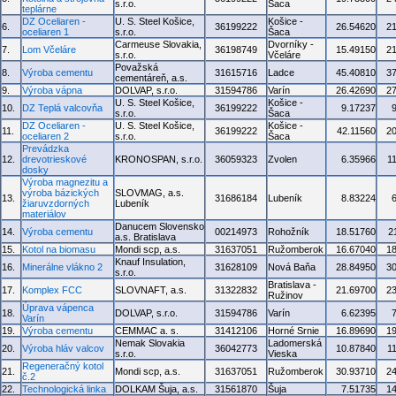
s.r.o.
Šaca
teplárne
DZ Oceliaren -
U. S. Steel Košice,
Košice -
6.
36199222
26.54620
2
oceliaren 1
s.r.o.
Šaca
Carmeuse Slovakia,
Dvorníky -
7.
Lom Včeláre
36198749
15.49150
2
s.r.o.
Včeláre
Považská
8.
Výroba cementu
31615716
Ladce
45.40810
3
cementáreň, a.s.
9.
Výroba vápna
DOLVAP, s.r.o.
31594786
Varín
26.42690
2
U. S. Steel Košice,
Košice -
10.
DZ Teplá valcovňa
36199222
9.17237
s.r.o.
Šaca
DZ Oceliaren -
U. S. Steel Košice,
Košice -
11.
36199222
42.11560
2
oceliaren 2
s.r.o.
Šaca
Prevádzka
12.
drevotrieskové
KRONOSPAN, s.r.o.
36059323
Zvolen
6.35966
1
dosky
Výroba magnezitu a
výroba bázických
SLOVMAG, a.s.
13.
31686184
Lubeník
8.83224
žiaruvzdorných
Lubeník
materiálov
Danucem Slovensko
14.
Výroba cementu
00214973
Rohožník
18.51760
2
a.s. Bratislava
15.
Kotol na biomasu
Mondi scp, a.s.
31637051
Ružomberok
16.67040
1
Knauf Insulation,
16.
Minerálne vlákno 2
31628109
Nová Baňa
28.84950
3
s.r.o.
Bratislava -
17.
Komplex FCC
SLOVNAFT, a.s.
31322832
21.69700
2
Ružinov
Úprava vápenca
18.
DOLVAP, s.r.o.
31594786
Varín
6.62395
Varín
19.
Výroba cementu
CEMMAC a. s.
31412106
Horné Srnie
16.89690
1
Nemak Slovakia
Ladomerská
20.
Výroba hláv valcov
36042773
10.87840
1
s.r.o.
Vieska
Regeneračný kotol
21.
Mondi scp, a.s.
31637051
Ružomberok
30.93710
2
č.2
22.
Technologická linka
DOLKAM Šuja, a.s.
31561870
Šuja
7.51735
1