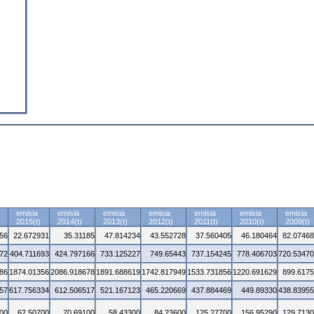
emisia
emisia
emisia
emisia
emisia
emisia
emisia
2015(t)
2014(t)
2013(t)
2012(t)
2011(t)
2010(t)
2009(t)
56
22.672931
35.31185
47.814234
43.552728
37.560405
46.180464
82.0746
72
404.711693
424.797166
733.125227
749.65443
737.154245
778.406703
720.5347
86
1874.01356
2086.918678
1891.688619
1742.817949
1533.731856
1220.691629
899.617
57
617.756334
612.506517
521.167123
465.220669
437.884469
449.89330
438.8395
00
62.50700
70.69100
58.43300
84.23600
125.27700
156.95290
129.713