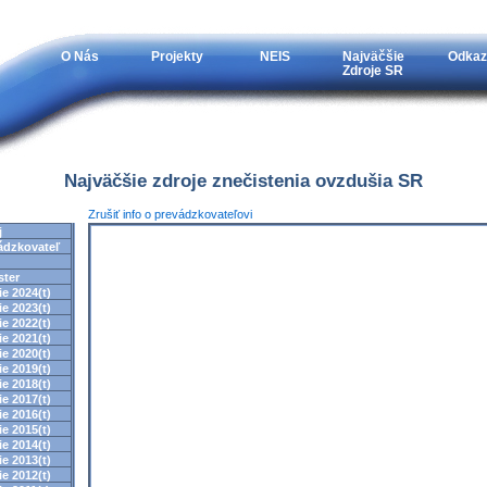
O Nás
Projekty
NEIS
Najväčšie
Odkaz
Zdroje SR
Najväčšie zdroje znečistenia ovzdušia SR
Zrušiť info o prevádzkovateľovi
j
ádzkovateľ
ster
e 2024(t)
e 2023(t)
e 2022(t)
e 2021(t)
e 2020(t)
e 2019(t)
e 2018(t)
e 2017(t)
e 2016(t)
e 2015(t)
e 2014(t)
e 2013(t)
e 2012(t)