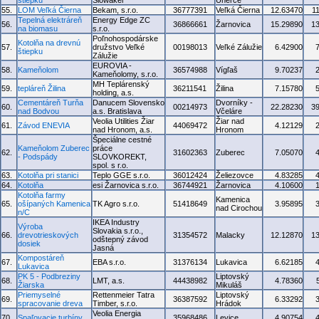
štiepku
Slowakei
Uherce
55.
LOM Veľká Čierna
Bekam, s.r.o.
36777391
Veľká Čierna
12.63470
1
Tepelná elektráreň
Energy Edge ZC
56.
36866661
Žarnovica
15.29890
1
na biomasu
s.r.o.
Poľnohospodárske
Kotolňa na drevnú
57.
družstvo Veľké
00198013
Veľké Zálužie
6.42900
štiepku
Zálužie
EUROVIA -
58.
Kameňolom
36574988
Vígľaš
9.70237
Kameňolomy, s.r.o.
MH Teplárenský
59.
tepláreň Žilina
36211541
Žilina
7.15780
holding, a.s.
Cementáreň Turňa
Danucem Slovensko
Dvorníky -
60.
00214973
22.28230
3
nad Bodvou
a.s. Bratislava
Včeláre
Veolia Utilities Žiar
Žiar nad
61.
Závod ENEVIA
44069472
4.12129
nad Hronom, a.s.
Hronom
Špeciálne cestné
Kameňolom Zuberec
práce
62.
31602363
Zuberec
7.05070
- Podspády
SLOVKOREKT,
spol. s r.o.
63.
Kotolňa pri stanici
Teplo GGE s.r.o.
36012424
Želiezovce
4.83285
64.
Kotolňa
esi Žarnovica s.r.o.
36744921
Žarnovica
4.10600
Kotolňa farmy
Kamenica
65.
ošípaných Kamenica
TK Agro s.r.o.
51418649
3.95895
nad Cirochou
n/C
IKEA Industry
Výroba
Slovakia s.r.o.,
66.
drevotrieskových
31354572
Malacky
12.12870
1
odštepný závod
dosiek
Jasná
Kompostáreň
67.
EBA s.r.o.
31376134
Lukavica
6.62185
Lukavica
PK 5 - Podbreziny
Liptovský
68.
LMT, a.s.
44438982
4.78360
Žiarska
Mikuláš
Priemyselné
Rettenmeier Tatra
Liptovský
69.
36387592
6.33292
spracovanie dreva
Timber, s.r.o.
Hrádok
Veolia Energia
70.
Spaľovacie turbíny
35968486
Levice
4.90754