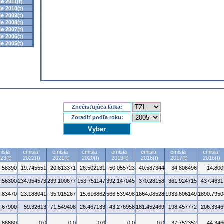
e 2011(t)
e 2010(t)
e 2009(t)
e 2008(t)
e 2007(t)
e 2006(t)
e 2005(t)
Znečisťujúca látka:
Zoradiť podľa roku:
isia
emisia
emisia
emisia
emisia
emisia
emisia
emisia
23(t)
2022(t)
2021(t)
2020(t)
2019(t)
2018(t)
2017(t)
2016(t)
0.58390
19.745551
20.813371
26.502131
50.055723
40.587344
34.806496
14.800
.56300
234.954573
239.100677
153.751147
392.147045
370.28158
361.924715
437.4631
7.83470
23.188041
35.015267
15.616862
566.539498
1664.08528
1933.606149
1890.7950
7.67900
59.32613
71.549408
26.467133
43.276958
181.452469
198.457772
206.3346
4.86860
0.0
0.0
0.0
0.0
0.0
37.752352
44.346