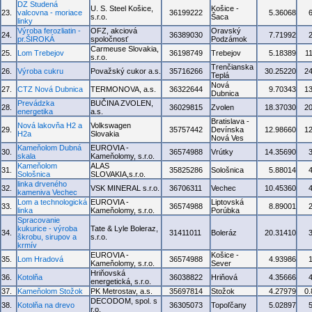
DZ Studená
U. S. Steel Košice,
Košice -
23.
valcovna - moriace
36199222
5.36068
s.r.o.
Šaca
linky
Výroba ferozliatin -
OFZ, akciová
Oravský
24.
36389030
7.71992
pr.ŠIROKÁ
spoločnosť
Podzámok
Carmeuse Slovakia,
25.
Lom Trebejov
36198749
Trebejov
5.18389
1
s.r.o.
Trenčianska
26.
Výroba cukru
Považský cukor a.s.
35716266
30.25220
2
Teplá
Nová
27.
CTZ Nová Dubnica
TERMONOVA, a.s.
36322644
9.70343
1
Dubnica
Prevádzka
BUČINA ZVOLEN,
28.
36029815
Zvolen
18.37030
2
energetika
a.s.
Bratislava -
Nová lakovňa H2 a
Volkswagen
29.
35757442
Devínska
12.98660
1
H2a
Slovakia
Nová Ves
Kameňolom Dubná
EUROVIA -
30.
36574988
Vrútky
14.35690
skala
Kameňolomy, s.r.o.
Kameňolom
ALAS
31.
35825286
Sološnica
5.88014
Sološnica
SLOVAKIA,s.r.o.
linka drveného
32.
VSK MINERAL s.r.o.
36706311
Vechec
10.45360
kameniva Vechec
Lom a technologická
EUROVIA -
Liptovská
33.
36574988
8.89001
linka
Kameňolomy, s.r.o.
Porúbka
Spracovanie
kukurice - výroba
Tate & Lyle Boleraz,
34.
31411011
Boleráz
20.31410
škrobu, sirupov a
s.r.o.
krmív
EUROVIA -
Košice -
35.
Lom Hradová
36574988
4.93986
Kameňolomy, s.r.o.
Sever
Hriňovská
36.
Kotolňa
36038822
Hriňová
4.35666
energetická, s.r.o.
37.
Kameňolom Stožok
PK Metrostav, a.s.
35697814
Stožok
4.27979
0
DECODOM, spol. s
38.
Kotolňa na drevo
36305073
Topoľčany
5.02897
r.o.