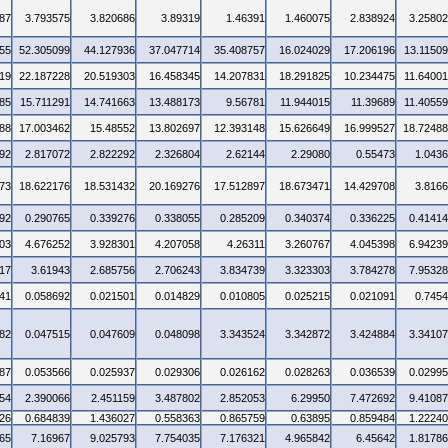
87
3.793575
3.820686
3.89319
1.46391
1.460075
2.838924
3.2580
55
52.305099
44.127936
37.047714
35.408757
16.024029
17.206196
13.1150
19
22.187228
20.519303
16.458345
14.207831
18.291825
10.234475
11.6400
85
15.711291
14.741663
13.488173
9.56781
11.944015
11.39689
11.4055
88
17.003462
15.48552
13.802697
12.393148
15.626649
16.999527
18.7248
92
2.817072
2.822292
2.326804
2.62144
2.29080
0.55473
1.043
73
18.622176
18.531432
20.169276
17.512897
18.673471
14.429708
3.816
92
0.290765
0.339276
0.338055
0.285209
0.340374
0.336225
0.4141
03
4.676252
3.928301
4.207058
4.26311
3.260767
4.045398
6.9423
17
3.61943
2.685756
2.706243
3.834739
3.323303
3.784278
7.9532
41
0.058692
0.021501
0.014829
0.010805
0.025215
0.021091
0.745
82
0.047515
0.047609
0.048098
3.343524
3.342872
3.424884
3.3410
87
0.053566
0.025937
0.029306
0.026162
0.028263
0.036539
0.0299
54
2.390066
2.451159
3.487802
2.852053
6.29950
7.472692
9.4108
26
0.684839
1.436027
0.558363
0.865759
0.63895
0.859484
1.2224
65
7.16967
9.025793
7.754035
7.176321
4.965842
6.45642
1.8178