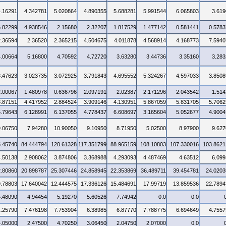
4.16291
4.342781
5.020864
4.890355
5.688281
5.991544
6.065803
3.619
6.82299
4.938546
2.15680
2.32207
1.817529
1.477142
0.581441
0.5783
2.36594
2.36520
2.365215
4.504675
4.011878
4.568914
4.168773
7.5940
4.00664
5.16800
4.70592
4.72720
3.63280
3.44736
3.35160
3.283
3.47623
3.023735
3.072925
3.791843
4.695552
5.324267
4.597033
3.8508
2.00067
1.480978
0.636796
2.097191
2.02387
2.171296
2.043542
1.514
3.87151
4.417952
2.884524
3.909146
4.130951
5.867059
5.831705
5.7062
5.79643
6.128991
6.137055
4.778437
6.608697
3.165604
5.052677
4.9004
9.06750
7.94280
10.90050
9.10950
8.71950
5.02500
8.97900
9.627
5.45740
84.444794
120.61328
117.351799
88.965159
108.10803
107.330016
103.8621
4.50138
2.908062
3.874806
3.368988
4.293093
4.487469
4.63512
6.099
2.80860
20.898787
25.307446
24.858945
22.353869
36.489711
39.454781
24.0203
9.78803
17.640042
12.444575
17.336126
15.484691
17.99719
13.859536
22.7894
5.48090
4.94454
5.19270
5.60526
7.74942
0.0
0.0
1.25790
7.476198
7.753904
6.38985
6.87770
7.788775
6.694649
4.7557
4.05000
2.47500
4.70250
3.06450
2.04750
2.07000
0.0