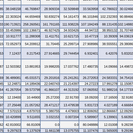
85
38.048158
46.769847
28.909334
32.509848
33.563958
42.786922
30.0246
28
22.303024
44.659469
50.830274
54.161473
86.101846
102.232393
90.8846
33
190.713921
258.260561
161.791165
111.938226
107.184249
88.131435
102.1488
33
33.453986
102.136671
46.927425
34.933426
44.94722
38.950132
31.7074
22
10.911777
11.288308
11.411751
10.621715
10.47719
10.39309
94.0361
15
72.052973
54.209912
31.70445
25.299714
27.908986
38.555551
29.3808
53
7.12437
8.217543
27.914665
29.744454
6.932401
6.42076
5.8320
87
12.503382
13.881953
19.998205
17.037762
17.480735
14.09066
14.4987
69
36.489081
45.031571
29.201816
25.241261
26.272053
24.583331
34.7541
45
12.24871
14.189436
22.040743
21.214397
24.27223
17.991278
11.1508
64
41.267054
39.573798
41.866107
44.313192
57.060592
51.988216
54.1773
00
12.19400
10.44900
25.27200
22.91700
18.09200
17.16500
32.918
97
27.25648
21.057262
28.471217
13.479538
5.831723
4.027189
4.6668
42
7.570153
4.879703
5.380755
4.479003
12.806092
12.866667
12.0929
89
10.420899
9.511655
3.032153
0.007204
5.589907
5.139901
5.6635
62
42.810002
66.81009
0.0
0.0
80.048886
12.01008
9.2823
75
9.297923
9.137929
11.661138
13.075755
11.107476
11.565005
9.2919